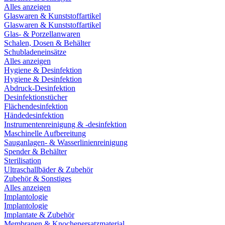
Alles anzeigen
Glaswaren & Kunststoffartikel
Glaswaren & Kunststoffartikel
Glas- & Porzellanwaren
Schalen, Dosen & Behälter
Schubladeneinsätze
Alles anzeigen
Hygiene & Desinfektion
Hygiene & Desinfektion
Abdruck-Desinfektion
Desinfektionstücher
Flächendesinfektion
Händedesinfektion
Instrumentenreinigung & -desinfektion
Maschinelle Aufbereitung
Sauganlagen- & Wasserlinienreinigung
Spender & Behälter
Sterilisation
Ultraschallbäder & Zubehör
Zubehör & Sonstiges
Alles anzeigen
Implantologie
Implantologie
Implantate & Zubehör
Membranen & Knochenersatzmaterial