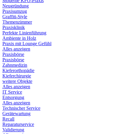
Moderne KFO-Praxis
Neugründung
Praxisumzug
Graffiti-Style
Themenzimmer
Praxisklinik
Perfekte Linienführung
Ambiente in Holz
Praxis mit Lounge Gefühl
Alles anzeigen
Praxisbörse
Praxisbörse
Zahnmedizin
Kieferorthopädie
Kieferchirurgie
weitere Objekte
Alles anzeigen
IT Service
Entsorgung
Alles anzeigen
Technischer Service
Gerätewartung
Recall
Reparaturservice
Validierung