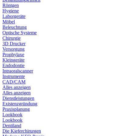
Röntgen
Hygiene
Laborgeräte
Möbel
Beleuchtung
Optische Systeme
Chirurgie
3D Drucker
Versorgung
Prophylaxe
Kleingeräte
Endodontie
Intraoralscanner
Instrumente
CAD/CAM
Alles anzeigen
Alles anzeigen
Dienstleistungen
Existenzgründung
Praxisplanung
Lookbook
Lookbook
Dentiland
Die Kieferchirurgen