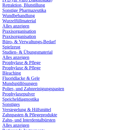
Retraktion, Blutstillung
Sonstige Pharmazeutika
Wundbehandlung
Wurzelfüllmaterial
Alles anzeigen
Praxisorganisation
Praxisorganisation
Büro- & Verwaltungs-Bedarf
Spielzeug
Studien- & Übungsmaterial
Alles anzeigen
Prophylaxe & Pflege
Prophylaxe & Pflege
Bleaching
Fluoridlacke & Gele
Mundspüllösungen
Polier- und Zahnreinigungspasten
Prophylaxepulver
Speicheldiagnostika
Sonstiges
Versiegelung & Hilfsmittel
Zahnpasten & Pflegeprodukte
Zahn- und Interdentalbürsten
Alles anzeigen