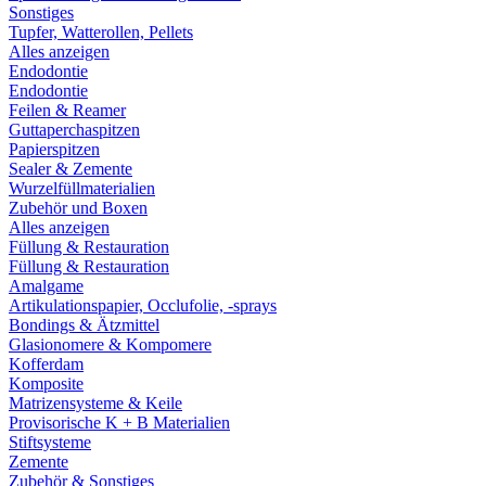
Sonstiges
Tupfer, Watterollen, Pellets
Alles anzeigen
Endodontie
Endodontie
Feilen & Reamer
Guttaperchaspitzen
Papierspitzen
Sealer & Zemente
Wurzelfüllmaterialien
Zubehör und Boxen
Alles anzeigen
Füllung & Restauration
Füllung & Restauration
Amalgame
Artikulationspapier, Occlufolie, -sprays
Bondings & Ätzmittel
Glasionomere & Kompomere
Kofferdam
Komposite
Matrizensysteme & Keile
Provisorische K + B Materialien
Stiftsysteme
Zemente
Zubehör & Sonstiges