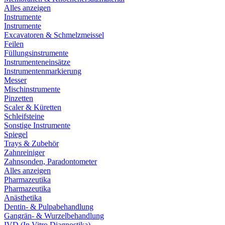
Alles anzeigen
Instrumente
Instrumente
Excavatoren & Schmelzmeissel
Feilen
Füllungsinstrumente
Instrumenteneinsätze
Instrumentenmarkierung
Messer
Mischinstrumente
Pinzetten
Scaler & Küretten
Schleifsteine
Sonstige Instrumente
Spiegel
Trays & Zubehör
Zahnreiniger
Zahnsonden, Paradontometer
Alles anzeigen
Pharmazeutika
Pharmazeutika
Anästhetika
Dentin- & Pulpabehandlung
Gangrän- & Wurzelbehandlung
IVD (In Vitro Diagnostika)