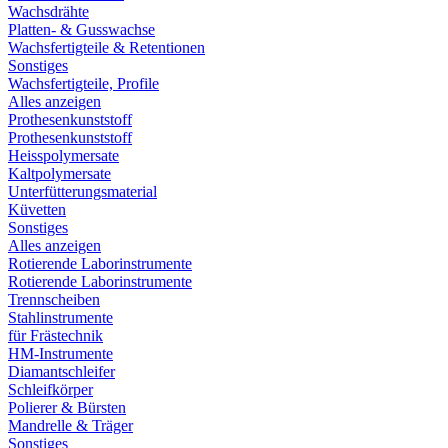
Wachsdrähte
Platten- & Gusswachse
Wachsfertigteile & Retentionen
Sonstiges
Wachsfertigteile, Profile
Alles anzeigen
Prothesenkunststoff
Prothesenkunststoff
Heisspolymersate
Kaltpolymersate
Unterfütterungsmaterial
Küvetten
Sonstiges
Alles anzeigen
Rotierende Laborinstrumente
Rotierende Laborinstrumente
Trennscheiben
Stahlinstrumente
für Frästechnik
HM-Instrumente
Diamantschleifer
Schleifkörper
Polierer & Bürsten
Mandrelle & Träger
Sonstiges