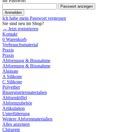
Ihr Passwort
Passwort anzeigen
Anmelden
Ich habe mein Passwort vergessen
Sie sind neu im Shop?
→ Jetzt registrieren
Kontakt
0
Warenkorb
Verbrauchsmaterial
Praxis
Praxis
Abformung & Bissnahme
Abformung & Bissnahme
Alginate
A Silikone
C Silikone
Polyether
Bissregistriermaterialien
Abformlöffel
Abformzubehör
Artikulation
Unterfütterung
Weitere Abformmaterialien
Alles anzeigen
Chirurgie