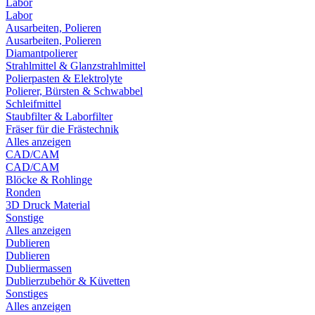
Labor
Labor
Ausarbeiten, Polieren
Ausarbeiten, Polieren
Diamantpolierer
Strahlmittel & Glanzstrahlmittel
Polierpasten & Elektrolyte
Polierer, Bürsten & Schwabbel
Schleifmittel
Staubfilter & Laborfilter
Fräser für die Frästechnik
Alles anzeigen
CAD/CAM
CAD/CAM
Blöcke & Rohlinge
Ronden
3D Druck Material
Sonstige
Alles anzeigen
Dublieren
Dublieren
Dubliermassen
Dublierzubehör & Küvetten
Sonstiges
Alles anzeigen