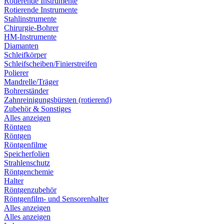
Rotierende Instrumente
Rotierende Instrumente
Stahlinstrumente
Chirurgie-Bohrer
HM-Instrumente
Diamanten
Schleifkörper
Schleifscheiben/Finierstreifen
Polierer
Mandrelle/Träger
Bohrerständer
Zahnreinigungsbürsten (rotierend)
Zubehör & Sonstiges
Alles anzeigen
Röntgen
Röntgen
Röntgenfilme
Speicherfolien
Strahlenschutz
Röntgenchemie
Halter
Röntgenzubehör
Röntgenfilm- und Sensorenhalter
Alles anzeigen
Alles anzeigen