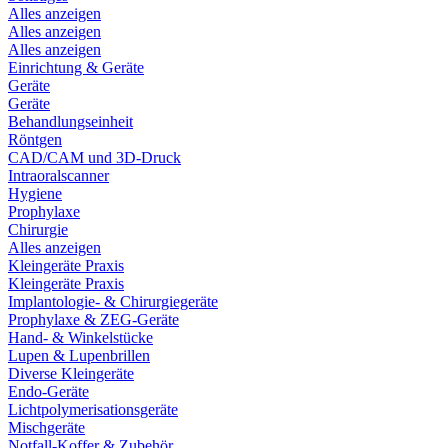
Alles anzeigen
Alles anzeigen
Alles anzeigen
Einrichtung & Geräte
Geräte
Geräte
Behandlungseinheit
Röntgen
CAD/CAM und 3D-Druck
Intraoralscanner
Hygiene
Prophylaxe
Chirurgie
Alles anzeigen
Kleingeräte Praxis
Kleingeräte Praxis
Implantologie- & Chirurgiegeräte
Prophylaxe & ZEG-Geräte
Hand- & Winkelstücke
Lupen & Lupenbrillen
Diverse Kleingeräte
Endo-Geräte
Lichtpolymerisationsgeräte
Mischgeräte
Notfall-Koffer & Zubehör