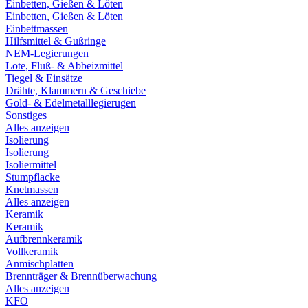
Einbetten, Gießen & Löten
Einbetten, Gießen & Löten
Einbettmassen
Hilfsmittel & Gußringe
NEM-Legierungen
Lote, Fluß- & Abbeizmittel
Tiegel & Einsätze
Drähte, Klammern & Geschiebe
Gold- & Edelmetalllegierugen
Sonstiges
Alles anzeigen
Isolierung
Isolierung
Isoliermittel
Stumpflacke
Knetmassen
Alles anzeigen
Keramik
Keramik
Aufbrennkeramik
Vollkeramik
Anmischplatten
Brennträger & Brennüberwachung
Alles anzeigen
KFO