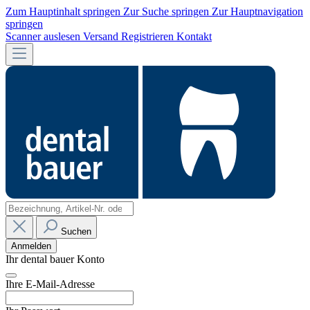
Zum Hauptinhalt springen
Zur Suche springen
Zur Hauptnavigation
springen
Scanner auslesen
Versand
Registrieren
Kontakt
Suchen
Anmelden
Ihr dental bauer Konto
Ihre E-Mail-Adresse