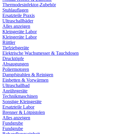
Thermodesinfektor-Zubehör
Stuhlauflagen
Ersatzteile Praxis
Ultraschallbäder
Alles anzeigen
Kleingeräte Labor
Kleingeräte Labor
Rüttler
Tiefziehgeräte
Elektrische Wachsmesser & Tauchdosen
Drucktöpfe
Absaugungen
Poliermotoren
Dampfstrahlen & Reinigen
Einbetten & Vorwärmen
Ultraschallbad
Anrührgeräte
Technikmaschinen
Sonstige Kleingeräte
Ersatzteile Labor
Brenner & Lötpistolen
Alles anzeigen
Fundgrube
Fundgrube
Behandlungseinheit