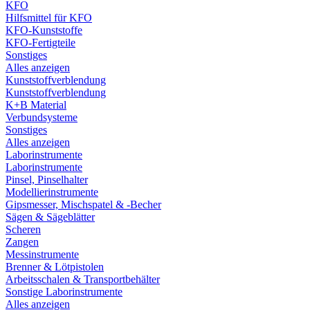
KFO
Hilfsmittel für KFO
KFO-Kunststoffe
KFO-Fertigteile
Sonstiges
Alles anzeigen
Kunststoffverblendung
Kunststoffverblendung
K+B Material
Verbundsysteme
Sonstiges
Alles anzeigen
Laborinstrumente
Laborinstrumente
Pinsel, Pinselhalter
Modellierinstrumente
Gipsmesser, Mischspatel & -Becher
Sägen & Sägeblätter
Scheren
Zangen
Messinstrumente
Brenner & Lötpistolen
Arbeitsschalen & Transportbehälter
Sonstige Laborinstrumente
Alles anzeigen