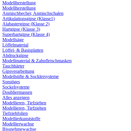
Modellherstellung
Modellherstellung
Anmischbecher, Anmischschalen
Artikulationsgipse (Klasse1)
Alabastergipse (Klasse 2)
Hartgipse (Klasse 3)
Superhartgipse (Klasse 4)
Modellsäge
Löffelmaterial
Löffel- & Basisplatten
Abdruckgipse
Modellmaterial & Zahnfleischmasken
Tauchhärter
Gipsverarbeitung
Modellstifte & Socklersysteme
Sonstiges
Sockelsysteme
Doubliermassen
Alles anzeigen
Modellieren, Tiefziehen
Modellieren, Tiefziehen
Tiefziehfolien
Modellierkunststoffe
Modellierwachse
Bissnehmewachse