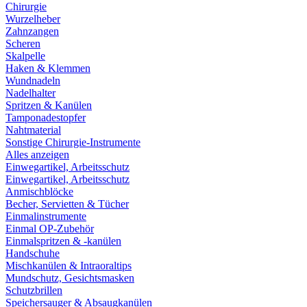
Chirurgie
Wurzelheber
Zahnzangen
Scheren
Skalpelle
Haken & Klemmen
Wundnadeln
Nadelhalter
Spritzen & Kanülen
Tamponadestopfer
Nahtmaterial
Sonstige Chirurgie-Instrumente
Alles anzeigen
Einwegartikel, Arbeitsschutz
Einwegartikel, Arbeitsschutz
Anmischblöcke
Becher, Servietten & Tücher
Einmalinstrumente
Einmal OP-Zubehör
Einmalspritzen & -kanülen
Handschuhe
Mischkanülen & Intraoraltips
Mundschutz, Gesichtsmasken
Schutzbrillen
Speichersauger & Absaugkanülen