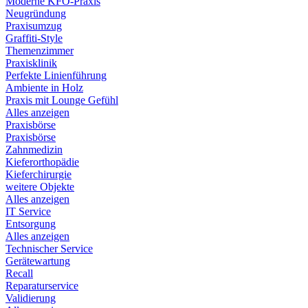
Moderne KFO-Praxis
Neugründung
Praxisumzug
Graffiti-Style
Themenzimmer
Praxisklinik
Perfekte Linienführung
Ambiente in Holz
Praxis mit Lounge Gefühl
Alles anzeigen
Praxisbörse
Praxisbörse
Zahnmedizin
Kieferorthopädie
Kieferchirurgie
weitere Objekte
Alles anzeigen
IT Service
Entsorgung
Alles anzeigen
Technischer Service
Gerätewartung
Recall
Reparaturservice
Validierung