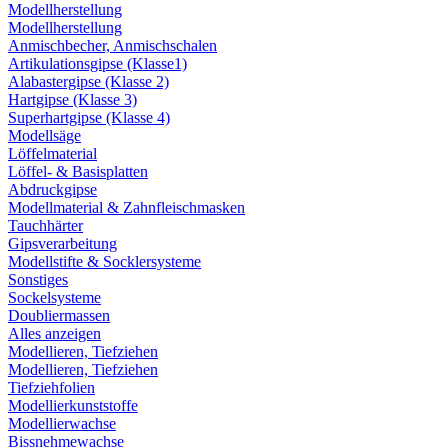
Modellherstellung
Modellherstellung
Anmischbecher, Anmischschalen
Artikulationsgipse (Klasse1)
Alabastergipse (Klasse 2)
Hartgipse (Klasse 3)
Superhartgipse (Klasse 4)
Modellsäge
Löffelmaterial
Löffel- & Basisplatten
Abdruckgipse
Modellmaterial & Zahnfleischmasken
Tauchhärter
Gipsverarbeitung
Modellstifte & Socklersysteme
Sonstiges
Sockelsysteme
Doubliermassen
Alles anzeigen
Modellieren, Tiefziehen
Modellieren, Tiefziehen
Tiefziehfolien
Modellierkunststoffe
Modellierwachse
Bissnehmewachse