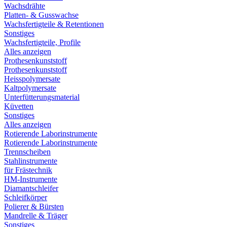
Wachsdrähte
Platten- & Gusswachse
Wachsfertigteile & Retentionen
Sonstiges
Wachsfertigteile, Profile
Alles anzeigen
Prothesenkunststoff
Prothesenkunststoff
Heisspolymersate
Kaltpolymersate
Unterfütterungsmaterial
Küvetten
Sonstiges
Alles anzeigen
Rotierende Laborinstrumente
Rotierende Laborinstrumente
Trennscheiben
Stahlinstrumente
für Frästechnik
HM-Instrumente
Diamantschleifer
Schleifkörper
Polierer & Bürsten
Mandrelle & Träger
Sonstiges