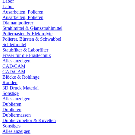
Labor
Labor
Ausarbeiten, Polieren
Ausarbeiten, Polieren
Diamantpolierer
Strahlmittel & Glanzstrahlmittel
Polierpasten & Elektrolyte
Polierer, Bürsten & Schwabbel
Schleifmittel
Staubfilter & Laborfilter
Fräser für die Frästechnik
Alles anzeigen
CAD/CAM
CAD/CAM
Blöcke & Rohlinge
Ronden
3D Druck Material
Sonstige
Alles anzeigen
Dublieren
Dublieren
Dubliermassen
Dublierzubehör & Küvetten
Sonstiges
Alles anzeigen