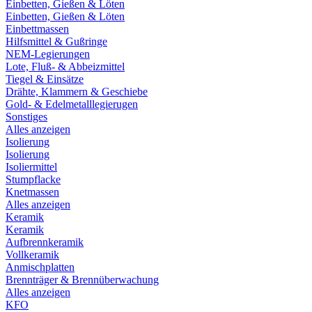
Einbetten, Gießen & Löten
Einbetten, Gießen & Löten
Einbettmassen
Hilfsmittel & Gußringe
NEM-Legierungen
Lote, Fluß- & Abbeizmittel
Tiegel & Einsätze
Drähte, Klammern & Geschiebe
Gold- & Edelmetalllegierugen
Sonstiges
Alles anzeigen
Isolierung
Isolierung
Isoliermittel
Stumpflacke
Knetmassen
Alles anzeigen
Keramik
Keramik
Aufbrennkeramik
Vollkeramik
Anmischplatten
Brennträger & Brennüberwachung
Alles anzeigen
KFO