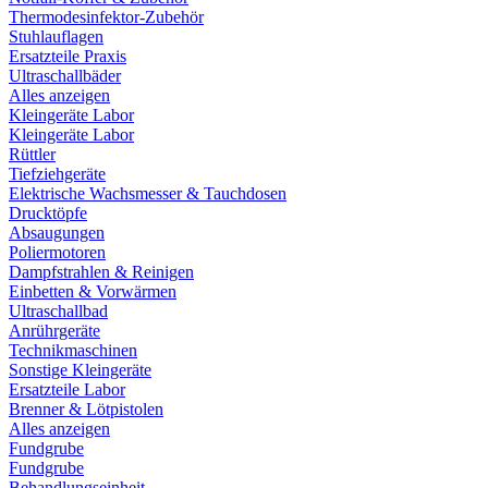
Thermodesinfektor-Zubehör
Stuhlauflagen
Ersatzteile Praxis
Ultraschallbäder
Alles anzeigen
Kleingeräte Labor
Kleingeräte Labor
Rüttler
Tiefziehgeräte
Elektrische Wachsmesser & Tauchdosen
Drucktöpfe
Absaugungen
Poliermotoren
Dampfstrahlen & Reinigen
Einbetten & Vorwärmen
Ultraschallbad
Anrührgeräte
Technikmaschinen
Sonstige Kleingeräte
Ersatzteile Labor
Brenner & Lötpistolen
Alles anzeigen
Fundgrube
Fundgrube
Behandlungseinheit