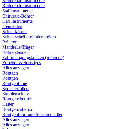
Rotierende Instrumente
Rotierende Instrumente
Stahlinstrumente
Chirurgie-Bohrer
HM-Instrumente
Diamanten
Schleifkörper
Schleifscheiben/Finierstreifen
Polierer
Mandrelle/Träger
Bohrerständer
Zahnreinigungsbürsten (rotierend)
Zubehör & Sonstiges
Alles anzeigen
Röntgen
Röntgen
Röntgenfilme
Speicherfolien
Strahlenschutz
Röntgenchemie
Halter
Röntgenzubehör
Röntgenfilm- und Sensorenhalter
Alles anzeigen
Alles anzeigen