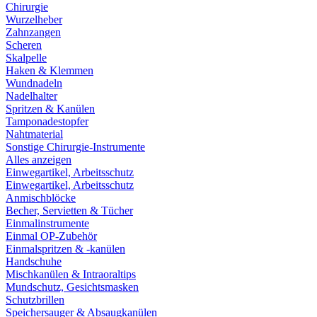
Chirurgie
Wurzelheber
Zahnzangen
Scheren
Skalpelle
Haken & Klemmen
Wundnadeln
Nadelhalter
Spritzen & Kanülen
Tamponadestopfer
Nahtmaterial
Sonstige Chirurgie-Instrumente
Alles anzeigen
Einwegartikel, Arbeitsschutz
Einwegartikel, Arbeitsschutz
Anmischblöcke
Becher, Servietten & Tücher
Einmalinstrumente
Einmal OP-Zubehör
Einmalspritzen & -kanülen
Handschuhe
Mischkanülen & Intraoraltips
Mundschutz, Gesichtsmasken
Schutzbrillen
Speichersauger & Absaugkanülen