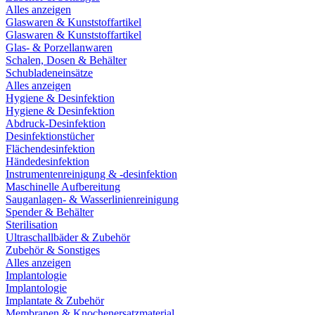
Alles anzeigen
Glaswaren & Kunststoffartikel
Glaswaren & Kunststoffartikel
Glas- & Porzellanwaren
Schalen, Dosen & Behälter
Schubladeneinsätze
Alles anzeigen
Hygiene & Desinfektion
Hygiene & Desinfektion
Abdruck-Desinfektion
Desinfektionstücher
Flächendesinfektion
Händedesinfektion
Instrumentenreinigung & -desinfektion
Maschinelle Aufbereitung
Sauganlagen- & Wasserlinienreinigung
Spender & Behälter
Sterilisation
Ultraschallbäder & Zubehör
Zubehör & Sonstiges
Alles anzeigen
Implantologie
Implantologie
Implantate & Zubehör
Membranen & Knochenersatzmaterial