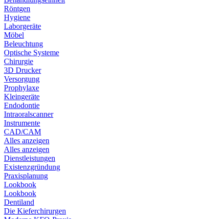
Röntgen
Hygiene
Laborgeräte
Möbel
Beleuchtung
Optische Systeme
Chirurgie
3D Drucker
Versorgung
Prophylaxe
Kleingeräte
Endodontie
Intraoralscanner
Instrumente
CAD/CAM
Alles anzeigen
Alles anzeigen
Dienstleistungen
Existenzgründung
Praxisplanung
Lookbook
Lookbook
Dentiland
Die Kieferchirurgen