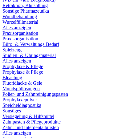
Retraktion, Blutstillung
Sonstige Pharmazeutika
Wundbehandlung
Wurzelfüllmaterial
Alles anzeigen
Praxisorganisation
Praxisorganisation
Büro- & Verwaltungs-Bedarf
Spielzeug
Studien- & Übungsmaterial
Alles anzeigen
Prophylaxe & Pflege
Prophylaxe & Pflege
Bleaching
Fluoridlacke & Gele
Mundspüllösungen
Polier- und Zahnreinigungspasten
Prophylaxepulver
Speicheldiagnostika
Sonstiges
Versiegelung & Hilfsmittel
Zahnpasten & Pflegeprodukte
Zahn- und Interdentalbürsten
Alles anzeigen