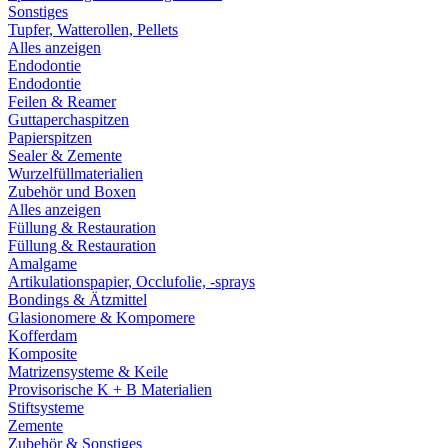
Sonstiges
Tupfer, Watterollen, Pellets
Alles anzeigen
Endodontie
Endodontie
Feilen & Reamer
Guttaperchaspitzen
Papierspitzen
Sealer & Zemente
Wurzelfüllmaterialien
Zubehör und Boxen
Alles anzeigen
Füllung & Restauration
Füllung & Restauration
Amalgame
Artikulationspapier, Occlufolie, -sprays
Bondings & Ätzmittel
Glasionomere & Kompomere
Kofferdam
Komposite
Matrizensysteme & Keile
Provisorische K + B Materialien
Stiftsysteme
Zemente
Zubehör & Sonstiges