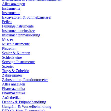
Alles anzeigen
Instrumente
Instrumente
Excavatoren & Schmelzmeissel
Feilen
Füllungsinstrumente
Instrumenteneinsätze
Instrumentenmarkierung
Messer
Mischinstrumente
Pinzetten
Scaler & Küretten
Schleifsteine
Sonstige Instrumente
Spiegel
Trays & Zubehör
Zahnreiniger
Zahnsonden, Paradontometer
Alles anzeigen
Pharmazeutika
Pharmazeutika
Anästhetika
Dentin- & Pulpabehandlung
Gangrän- & Wurzelbehandlung
IVD (In Vitro Diagnostika)