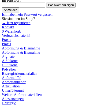
Ihr Passwort
Passwort anzeigen
Anmelden
Ich habe mein Passwort vergessen
Sie sind neu im Shop?
→ Jetzt registrieren
Kontakt
0
Warenkorb
Verbrauchsmaterial
Praxis
Praxis
Abformung & Bissnahme
Abformung & Bissnahme
Alginate
A Silikone
C Silikone
Polyether
Bissregistriermaterialien
Abformlöffel
Abformzubehör
Artikulation
Unterfütterung
Weitere Abformmaterialien
Alles anzeigen
Chirurgie