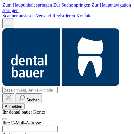
Zum Hauptinhalt springen
Zur Suche springen
Zur Hauptnavigation
springen
Scanner auslesen
Versand
Registrieren
Kontakt
Suchen
Anmelden
Ihr dental bauer Konto
Ihre E-Mail-Adresse