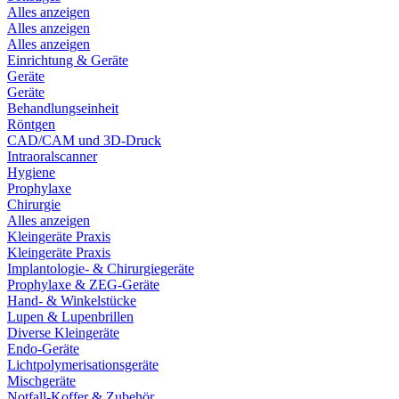
Alles anzeigen
Alles anzeigen
Alles anzeigen
Einrichtung & Geräte
Geräte
Geräte
Behandlungseinheit
Röntgen
CAD/CAM und 3D-Druck
Intraoralscanner
Hygiene
Prophylaxe
Chirurgie
Alles anzeigen
Kleingeräte Praxis
Kleingeräte Praxis
Implantologie- & Chirurgiegeräte
Prophylaxe & ZEG-Geräte
Hand- & Winkelstücke
Lupen & Lupenbrillen
Diverse Kleingeräte
Endo-Geräte
Lichtpolymerisationsgeräte
Mischgeräte
Notfall-Koffer & Zubehör