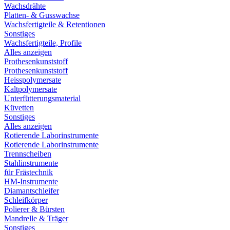
Wachsdrähte
Platten- & Gusswachse
Wachsfertigteile & Retentionen
Sonstiges
Wachsfertigteile, Profile
Alles anzeigen
Prothesenkunststoff
Prothesenkunststoff
Heisspolymersate
Kaltpolymersate
Unterfütterungsmaterial
Küvetten
Sonstiges
Alles anzeigen
Rotierende Laborinstrumente
Rotierende Laborinstrumente
Trennscheiben
Stahlinstrumente
für Frästechnik
HM-Instrumente
Diamantschleifer
Schleifkörper
Polierer & Bürsten
Mandrelle & Träger
Sonstiges