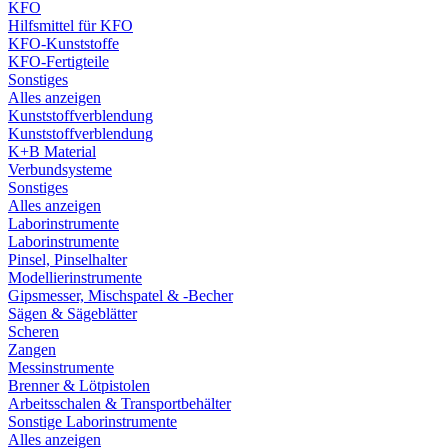
KFO
Hilfsmittel für KFO
KFO-Kunststoffe
KFO-Fertigteile
Sonstiges
Alles anzeigen
Kunststoffverblendung
Kunststoffverblendung
K+B Material
Verbundsysteme
Sonstiges
Alles anzeigen
Laborinstrumente
Laborinstrumente
Pinsel, Pinselhalter
Modellierinstrumente
Gipsmesser, Mischspatel & -Becher
Sägen & Sägeblätter
Scheren
Zangen
Messinstrumente
Brenner & Lötpistolen
Arbeitsschalen & Transportbehälter
Sonstige Laborinstrumente
Alles anzeigen