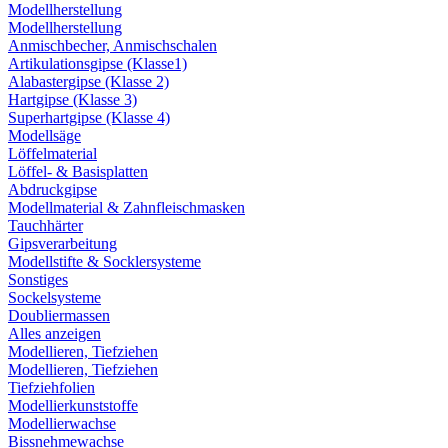
Modellherstellung
Modellherstellung
Anmischbecher, Anmischschalen
Artikulationsgipse (Klasse1)
Alabastergipse (Klasse 2)
Hartgipse (Klasse 3)
Superhartgipse (Klasse 4)
Modellsäge
Löffelmaterial
Löffel- & Basisplatten
Abdruckgipse
Modellmaterial & Zahnfleischmasken
Tauchhärter
Gipsverarbeitung
Modellstifte & Socklersysteme
Sonstiges
Sockelsysteme
Doubliermassen
Alles anzeigen
Modellieren, Tiefziehen
Modellieren, Tiefziehen
Tiefziehfolien
Modellierkunststoffe
Modellierwachse
Bissnehmewachse