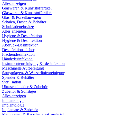
Alles anzeigen
Glaswaren & Kunststoffartikel
Glaswaren & Kunststoffartikel
Glas- & Porzellanwaren
Schalen, Dosen & Behälter
Schubladeneinsätze
Alles anzeigen
Hygiene & Desinfektion
Hygiene & Desinfektion
Abdruck-Desinfektion
Desinfektionstücher
Flächendesinfektion
Händedesinfektion
Instrumentenreinigung & -desinfektion
Maschinelle Aufbereitung
Sauganlagen- & Wasserlinienreinigung
Spender & Behälter
Sterilisation
Ultraschallbäder & Zubehör
Zubehör & Sonstiges
Alles anzeigen
Implantologie
Implantologie
Implantate & Zubehör
Membranen & Knochenersatzmaterial