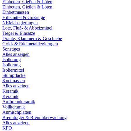
Einbetten, Gießen & Löten
Einbetten, Gießen & Löten
Einbettmassen
Hilfsmittel & Gußringe
NEM-Legierungen
Lote, Fluß- & Abbeizmittel
Tiegel & Einsätze
Drähte, Klammern & Geschiebe
Gold- & Edelmetalllegierugen
Sonstiges
Alles anzeigen
Isolierung
Isolierung
Isoliermittel
Stumpflacke
Knetmassen
Alles anzeigen
Keramik
Keramik
Aufbrennkeramik
Vollkeramik
Anmischplatten
Brennträger & Brennüberwachung
Alles anzeigen
KFO