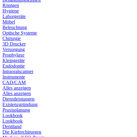
Röntgen
Hygiene
Laborgeräte
Möbel
Beleuchtung
Optische Systeme
Chirurgie
3D Drucker
Versorgung
Prophylaxe
Kleingeräte
Endodontie
Intraoralscanner
Instrumente
CAD/CAM
Alles anzeigen
Alles anzeigen
Dienstleistungen
Existenzgründung
Praxisplanung
Lookbook
Lookbook
Dentiland
Die Kieferchirurgen