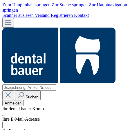
Zum Hauptinhalt springen
Zur Suche springen
Zur Hauptnavigation
springen
Scanner auslesen
Versand
Registrieren
Kontakt
Suchen
Anmelden
Ihr dental bauer Konto
Ihre E-Mail-Adresse