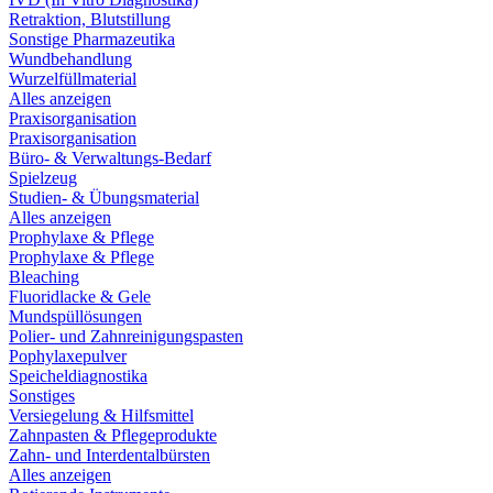
Retraktion, Blutstillung
Sonstige Pharmazeutika
Wundbehandlung
Wurzelfüllmaterial
Alles anzeigen
Praxisorganisation
Praxisorganisation
Büro- & Verwaltungs-Bedarf
Spielzeug
Studien- & Übungsmaterial
Alles anzeigen
Prophylaxe & Pflege
Prophylaxe & Pflege
Bleaching
Fluoridlacke & Gele
Mundspüllösungen
Polier- und Zahnreinigungspasten
Pophylaxepulver
Speicheldiagnostika
Sonstiges
Versiegelung & Hilfsmittel
Zahnpasten & Pflegeprodukte
Zahn- und Interdentalbürsten
Alles anzeigen