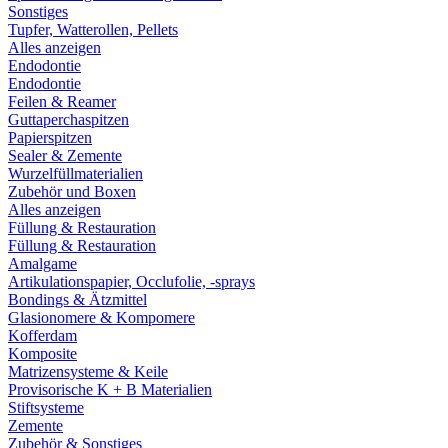
Sonstiges
Tupfer, Watterollen, Pellets
Alles anzeigen
Endodontie
Endodontie
Feilen & Reamer
Guttaperchaspitzen
Papierspitzen
Sealer & Zemente
Wurzelfüllmaterialien
Zubehör und Boxen
Alles anzeigen
Füllung & Restauration
Füllung & Restauration
Amalgame
Artikulationspapier, Occlufolie, -sprays
Bondings & Ätzmittel
Glasionomere & Kompomere
Kofferdam
Komposite
Matrizensysteme & Keile
Provisorische K + B Materialien
Stiftsysteme
Zemente
Zubehör & Sonstiges