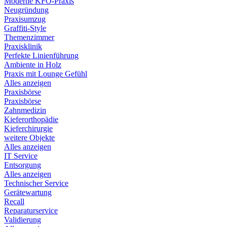
Moderne KFO-Praxis
Neugründung
Praxisumzug
Graffiti-Style
Themenzimmer
Praxisklinik
Perfekte Linienführung
Ambiente in Holz
Praxis mit Lounge Gefühl
Alles anzeigen
Praxisbörse
Praxisbörse
Zahnmedizin
Kieferorthopädie
Kieferchirurgie
weitere Objekte
Alles anzeigen
IT Service
Entsorgung
Alles anzeigen
Technischer Service
Gerätewartung
Recall
Reparaturservice
Validierung