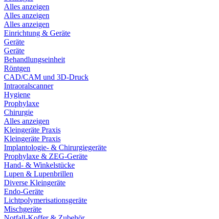
Alles anzeigen
Alles anzeigen
Alles anzeigen
Einrichtung & Geräte
Geräte
Geräte
Behandlungseinheit
Röntgen
CAD/CAM und 3D-Druck
Intraoralscanner
Hygiene
Prophylaxe
Chirurgie
Alles anzeigen
Kleingeräte Praxis
Kleingeräte Praxis
Implantologie- & Chirurgiegeräte
Prophylaxe & ZEG-Geräte
Hand- & Winkelstücke
Lupen & Lupenbrillen
Diverse Kleingeräte
Endo-Geräte
Lichtpolymerisationsgeräte
Mischgeräte
Notfall-Koffer & Zubehör