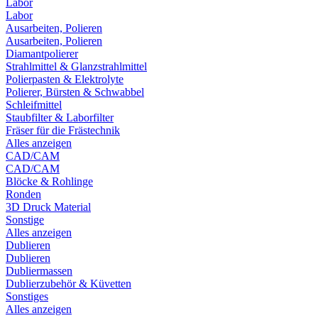
Labor
Labor
Ausarbeiten, Polieren
Ausarbeiten, Polieren
Diamantpolierer
Strahlmittel & Glanzstrahlmittel
Polierpasten & Elektrolyte
Polierer, Bürsten & Schwabbel
Schleifmittel
Staubfilter & Laborfilter
Fräser für die Frästechnik
Alles anzeigen
CAD/CAM
CAD/CAM
Blöcke & Rohlinge
Ronden
3D Druck Material
Sonstige
Alles anzeigen
Dublieren
Dublieren
Dubliermassen
Dublierzubehör & Küvetten
Sonstiges
Alles anzeigen