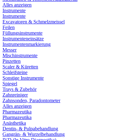
Alles anzeigen
Instrumente
Instrumente
Excavatoren & Schmelzmeissel
Feilen
Füllungsinstrumente
Instrumenteneinsätze
Instrumentenmarkierung
Messer
Mischinstrumente
Pinzetten
Scaler & Küretten
Schleifsteine
Sonstige Instrumente
Spiegel
Trays & Zubehör
Zahnreiniger
Zahnsonden, Paradontometer
Alles anzeigen
Pharmazeutika
Pharmazeutika
Anästhetika
Dentin- & Pulpabehandlung
Gangrän- & Wurzelbehandlung
IVD (In Vitro Diagnostika)