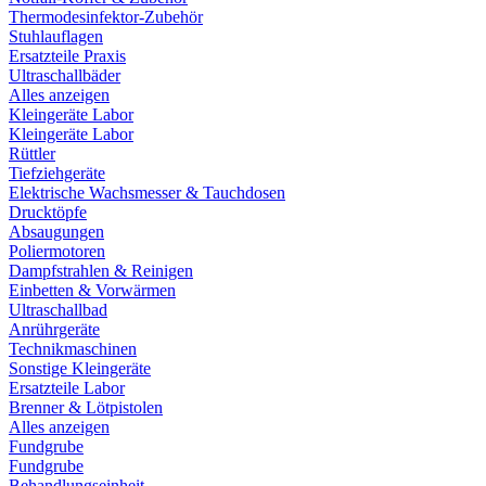
Thermodesinfektor-Zubehör
Stuhlauflagen
Ersatzteile Praxis
Ultraschallbäder
Alles anzeigen
Kleingeräte Labor
Kleingeräte Labor
Rüttler
Tiefziehgeräte
Elektrische Wachsmesser & Tauchdosen
Drucktöpfe
Absaugungen
Poliermotoren
Dampfstrahlen & Reinigen
Einbetten & Vorwärmen
Ultraschallbad
Anrührgeräte
Technikmaschinen
Sonstige Kleingeräte
Ersatzteile Labor
Brenner & Lötpistolen
Alles anzeigen
Fundgrube
Fundgrube
Behandlungseinheit