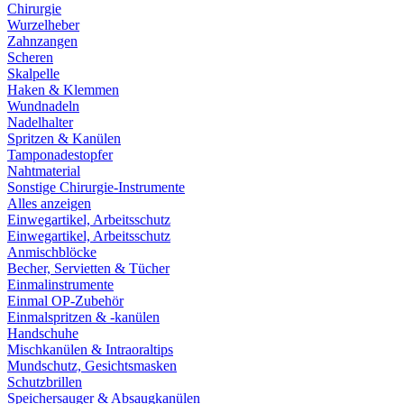
Chirurgie
Wurzelheber
Zahnzangen
Scheren
Skalpelle
Haken & Klemmen
Wundnadeln
Nadelhalter
Spritzen & Kanülen
Tamponadestopfer
Nahtmaterial
Sonstige Chirurgie-Instrumente
Alles anzeigen
Einwegartikel, Arbeitsschutz
Einwegartikel, Arbeitsschutz
Anmischblöcke
Becher, Servietten & Tücher
Einmalinstrumente
Einmal OP-Zubehör
Einmalspritzen & -kanülen
Handschuhe
Mischkanülen & Intraoraltips
Mundschutz, Gesichtsmasken
Schutzbrillen
Speichersauger & Absaugkanülen