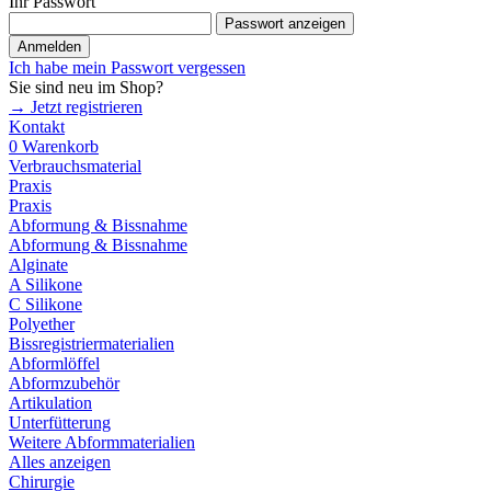
Ihr Passwort
Passwort anzeigen
Anmelden
Ich habe mein Passwort vergessen
Sie sind neu im Shop?
→ Jetzt registrieren
Kontakt
0
Warenkorb
Verbrauchsmaterial
Praxis
Praxis
Abformung & Bissnahme
Abformung & Bissnahme
Alginate
A Silikone
C Silikone
Polyether
Bissregistriermaterialien
Abformlöffel
Abformzubehör
Artikulation
Unterfütterung
Weitere Abformmaterialien
Alles anzeigen
Chirurgie