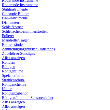
Rotierende Instrumente
Rotierende Instrumente
Stahlinstrumente
Chirurgie-Bohrer
HM-Instrumente
Diamanten
Schleifkörper
Schleifscheiben/Finierstreifen
Polierer
Mandrelle/Träger
Bohrerständer
Zahnreinigungsbürsten (rotierend)
Zubehör & Sonstiges
Alles anzeigen
Röntgen
Röntgen
Röntgenfilme
Speicherfolien
Strahlenschutz
Röntgenchemie
Halter
Röntgenzubehör
Röntgenfilm- und Sensorenhalter
Alles anzeigen
Alles anzeigen