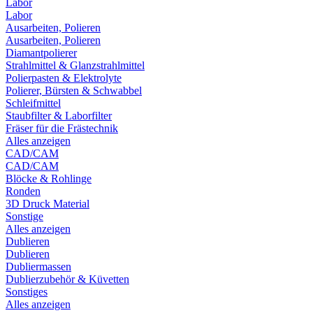
Labor
Labor
Ausarbeiten, Polieren
Ausarbeiten, Polieren
Diamantpolierer
Strahlmittel & Glanzstrahlmittel
Polierpasten & Elektrolyte
Polierer, Bürsten & Schwabbel
Schleifmittel
Staubfilter & Laborfilter
Fräser für die Frästechnik
Alles anzeigen
CAD/CAM
CAD/CAM
Blöcke & Rohlinge
Ronden
3D Druck Material
Sonstige
Alles anzeigen
Dublieren
Dublieren
Dubliermassen
Dublierzubehör & Küvetten
Sonstiges
Alles anzeigen