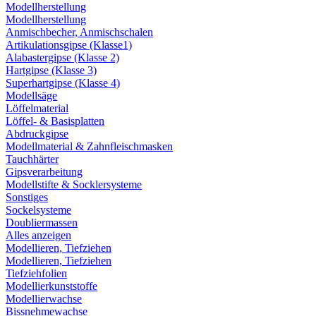
Modellherstellung
Modellherstellung
Anmischbecher, Anmischschalen
Artikulationsgipse (Klasse1)
Alabastergipse (Klasse 2)
Hartgipse (Klasse 3)
Superhartgipse (Klasse 4)
Modellsäge
Löffelmaterial
Löffel- & Basisplatten
Abdruckgipse
Modellmaterial & Zahnfleischmasken
Tauchhärter
Gipsverarbeitung
Modellstifte & Socklersysteme
Sonstiges
Sockelsysteme
Doubliermassen
Alles anzeigen
Modellieren, Tiefziehen
Modellieren, Tiefziehen
Tiefziehfolien
Modellierkunststoffe
Modellierwachse
Bissnehmewachse