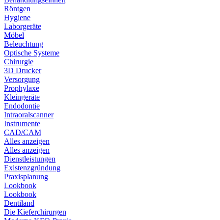
Röntgen
Hygiene
Laborgeräte
Möbel
Beleuchtung
Optische Systeme
Chirurgie
3D Drucker
Versorgung
Prophylaxe
Kleingeräte
Endodontie
Intraoralscanner
Instrumente
CAD/CAM
Alles anzeigen
Alles anzeigen
Dienstleistungen
Existenzgründung
Praxisplanung
Lookbook
Lookbook
Dentiland
Die Kieferchirurgen