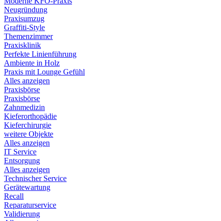
Moderne KFO-Praxis
Neugründung
Praxisumzug
Graffiti-Style
Themenzimmer
Praxisklinik
Perfekte Linienführung
Ambiente in Holz
Praxis mit Lounge Gefühl
Alles anzeigen
Praxisbörse
Praxisbörse
Zahnmedizin
Kieferorthopädie
Kieferchirurgie
weitere Objekte
Alles anzeigen
IT Service
Entsorgung
Alles anzeigen
Technischer Service
Gerätewartung
Recall
Reparaturservice
Validierung