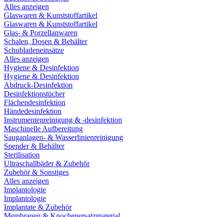
Alles anzeigen
Glaswaren & Kunststoffartikel
Glaswaren & Kunststoffartikel
Glas- & Porzellanwaren
Schalen, Dosen & Behälter
Schubladeneinsätze
Alles anzeigen
Hygiene & Desinfektion
Hygiene & Desinfektion
Abdruck-Desinfektion
Desinfektionstücher
Flächendesinfektion
Händedesinfektion
Instrumentenreinigung & -desinfektion
Maschinelle Aufbereitung
Sauganlagen- & Wasserlinienreinigung
Spender & Behälter
Sterilisation
Ultraschallbäder & Zubehör
Zubehör & Sonstiges
Alles anzeigen
Implantologie
Implantologie
Implantate & Zubehör
Membranen & Knochenersatzmaterial