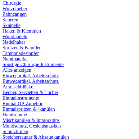
Chirurgie
Wurzelheber
Zahnzangen
Scheren
Skalpelle
Haken & Klemmen
Wundnadeln
Nadelhalter
Spritzen & Kanülen
Tamponadestopfer
Nahtmaterial
Sonstige Chirurgie-Instrumente
Alles anzeigen
Einwegartikel, Arbeitsschutz
Einwegartikel, Arbeitsschutz
Anmischblöcke
Becher, Servietten & Tücher
Einmalinstrumente
Einmal OP-Zubehör
Einmalspritzen & -kanülen
Handschuhe
Mischkanülen & Intraoraltips
Mundschutz, Gesichtsmasken
Schutzbrillen
Speichersauger & Absaugkanülen