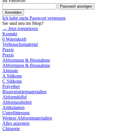
Ihr Passwort
Passwort anzeigen
Anmelden
Ich habe mein Passwort vergessen
Sie sind neu im Shop?
→ Jetzt registrieren
Kontakt
0
Warenkorb
Verbrauchsmaterial
Praxis
Praxis
Abformung & Bissnahme
Abformung & Bissnahme
Alginate
A Silikone
C Silikone
Polyether
Bissregistriermaterialien
Abformlöffel
Abformzubehör
Artikulation
Unterfütterung
Weitere Abformmaterialien
Alles anzeigen
Chirurgie