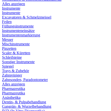
Alles anzeigen
Instrumente
Instrumente
Excavatoren & Schmelzmeissel
Feilen
Füllungsinstrumente
Instrumenteneinsätze
Instrumentenmarkierung
Messer
Mischinstrumente
Pinzetten
Scaler & Küretten
Schleifsteine
Sonstige Instrumente
Spiegel
Trays & Zubehör
Zahnreiniger
Zahnsonden, Paradontometer
Alles anzeigen
Pharmazeutika
Pharmazeutika
Anästhetika
Dentin- & Pulpabehandlung
Gangrän- & Wurzelbehandlung
IVD (In Vitro Diagnostika)