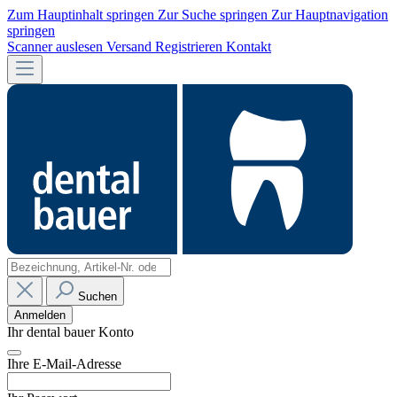
Zum Hauptinhalt springen
Zur Suche springen
Zur Hauptnavigation
springen
Scanner auslesen
Versand
Registrieren
Kontakt
Suchen
Anmelden
Ihr dental bauer Konto
Ihre E-Mail-Adresse