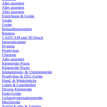
Alles anzeigen
Alles anzeigen
Alles anzeigen
Einrichtung & Geräte
Geräte
Geräte
Behandlungseinheit
Röntgen
CAD/CAM und 3D-Druck
Intraoralscanner
Hygiene
Prophylaxe
Chirurgie
Alles anzeigen
Kleingeräte Praxis
Kleingeräte Praxis
Implantologie- & Chirurgiegeräte
Prophylaxe & ZEG-Geräte
Hand- & Winkelstücke
Lupen & Lupenbrillen
Diverse Kleingeräte
Endo-Geräte
Lichtpolymerisationsgeräte
Mischgeräte
Notfall-Koffer & Zubehör