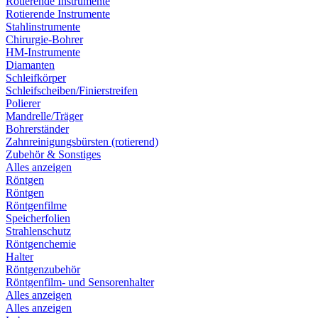
Rotierende Instrumente
Rotierende Instrumente
Stahlinstrumente
Chirurgie-Bohrer
HM-Instrumente
Diamanten
Schleifkörper
Schleifscheiben/Finierstreifen
Polierer
Mandrelle/Träger
Bohrerständer
Zahnreinigungsbürsten (rotierend)
Zubehör & Sonstiges
Alles anzeigen
Röntgen
Röntgen
Röntgenfilme
Speicherfolien
Strahlenschutz
Röntgenchemie
Halter
Röntgenzubehör
Röntgenfilm- und Sensorenhalter
Alles anzeigen
Alles anzeigen