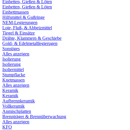
Einbetten, Gießen & Löten
Einbetten, Gießen & Löten
Einbettmassen
Hilfsmittel & Gußringe
NEM-Legierungen
Lote, Fluß- & Abbeizmittel
Tiegel & Einsätze
Drähte, Klammern & Geschiebe
Gold- & Edelmetalllegierugen
Sonstiges
Alles anzeigen
Isolierung
Isolierung
Isoliermittel
Stumpflacke
Knetmassen
Alles anzeigen
Keramik
Keramik
Aufbrennkeramik
Vollkeramik
Anmischplatten
Brennträger & Brennüberwachung
Alles anzeigen
KFO