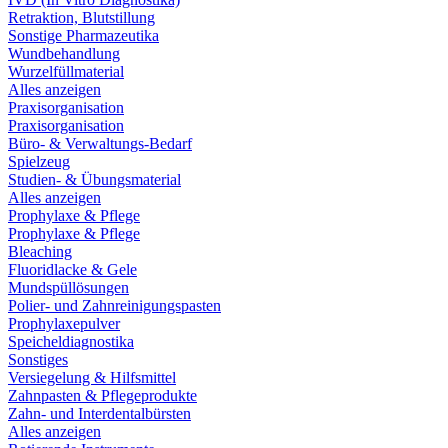
Retraktion, Blutstillung
Sonstige Pharmazeutika
Wundbehandlung
Wurzelfüllmaterial
Alles anzeigen
Praxisorganisation
Praxisorganisation
Büro- & Verwaltungs-Bedarf
Spielzeug
Studien- & Übungsmaterial
Alles anzeigen
Prophylaxe & Pflege
Prophylaxe & Pflege
Bleaching
Fluoridlacke & Gele
Mundspüllösungen
Polier- und Zahnreinigungspasten
Prophylaxepulver
Speicheldiagnostika
Sonstiges
Versiegelung & Hilfsmittel
Zahnpasten & Pflegeprodukte
Zahn- und Interdentalbürsten
Alles anzeigen