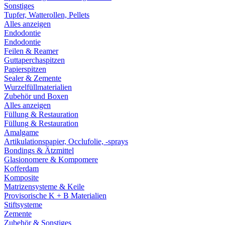
Sonstiges
Tupfer, Watterollen, Pellets
Alles anzeigen
Endodontie
Endodontie
Feilen & Reamer
Guttaperchaspitzen
Papierspitzen
Sealer & Zemente
Wurzelfüllmaterialien
Zubehör und Boxen
Alles anzeigen
Füllung & Restauration
Füllung & Restauration
Amalgame
Artikulationspapier, Occlufolie, -sprays
Bondings & Ätzmittel
Glasionomere & Kompomere
Kofferdam
Komposite
Matrizensysteme & Keile
Provisorische K + B Materialien
Stiftsysteme
Zemente
Zubehör & Sonstiges