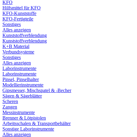
KFO
Hilfsmittel für KFO
KFO-Kunststoffe
KFO-Fertigteile
Sonstiges
Alles anzeigen
Kunststoffverblendung
Kunststoffverblendung
K+B Material
Verbundsysteme
Sonstiges
Alles anzeigen
Laborinstrumente
Laborinstrumente
Pinsel, Pinselhalter
Modellierinstrumente
Gipsmesser, Mischspatel & -Becher
Sägen & Sägeblätter
Scheren
Zangen
Messinstrumente
Brenner & Lötpistolen
Arbeitsschalen & Transportbehälter
Sonstige Laborinstrumente
Alles anzeigen