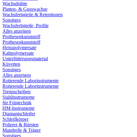
Wachsdrähte
Platten- & Gusswachse
Wachsfertigteile & Retentionen
Sonstiges
Wachsfertigteile, Profile
Alles anzeigen
Prothesenkunststoff
Prothesenkunststoff
Heisspolymersate
Kaltpolymersate
Unterfütterungsmaterial
Küvetten
Sonstiges
Alles anzeigen
Rotierende Laborinstrumente
Rotierende Laborinstrumente
Trennscheiben
Stahlinstrumente
für Frästechnik
HM-Instrumente
Diamantschleifer
Schleifkörper
Polierer & Bürsten
Mandrelle & Träger
Sonstiges