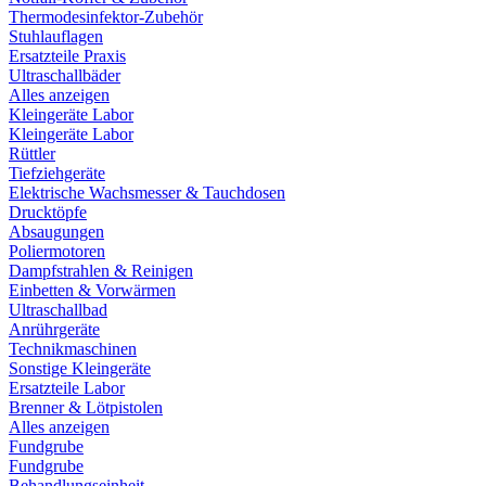
Thermodesinfektor-Zubehör
Stuhlauflagen
Ersatzteile Praxis
Ultraschallbäder
Alles anzeigen
Kleingeräte Labor
Kleingeräte Labor
Rüttler
Tiefziehgeräte
Elektrische Wachsmesser & Tauchdosen
Drucktöpfe
Absaugungen
Poliermotoren
Dampfstrahlen & Reinigen
Einbetten & Vorwärmen
Ultraschallbad
Anrührgeräte
Technikmaschinen
Sonstige Kleingeräte
Ersatzteile Labor
Brenner & Lötpistolen
Alles anzeigen
Fundgrube
Fundgrube
Behandlungseinheit