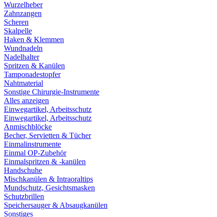
Wurzelheber
Zahnzangen
Scheren
Skalpelle
Haken & Klemmen
Wundnadeln
Nadelhalter
Spritzen & Kanülen
Tamponadestopfer
Nahtmaterial
Sonstige Chirurgie-Instrumente
Alles anzeigen
Einwegartikel, Arbeitsschutz
Einwegartikel, Arbeitsschutz
Anmischblöcke
Becher, Servietten & Tücher
Einmalinstrumente
Einmal OP-Zubehör
Einmalspritzen & -kanülen
Handschuhe
Mischkanülen & Intraoraltips
Mundschutz, Gesichtsmasken
Schutzbrillen
Speichersauger & Absaugkanülen
Sonstiges