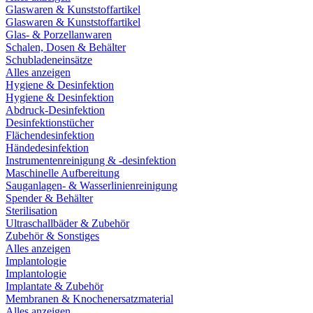
Glaswaren & Kunststoffartikel
Glaswaren & Kunststoffartikel
Glas- & Porzellanwaren
Schalen, Dosen & Behälter
Schubladeneinsätze
Alles anzeigen
Hygiene & Desinfektion
Hygiene & Desinfektion
Abdruck-Desinfektion
Desinfektionstücher
Flächendesinfektion
Händedesinfektion
Instrumentenreinigung & -desinfektion
Maschinelle Aufbereitung
Sauganlagen- & Wasserlinienreinigung
Spender & Behälter
Sterilisation
Ultraschallbäder & Zubehör
Zubehör & Sonstiges
Alles anzeigen
Implantologie
Implantologie
Implantate & Zubehör
Membranen & Knochenersatzmaterial
Alles anzeigen