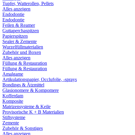
Tupfer, Watterollen, Pellets
Alles anzeigen
Endodontie
Endodontie
Feilen & Reamer
Guttaperchaspitzen
Papierspitzen
Sealer & Zemente
Wurzelfüllmaterialien
Zubehör und Boxen
Alles anzeigen
Füllung & Restauration
Füllung & Restauration
Amalgame
Artikulationspapier, Occlufolie, -sprays
Bondings & Ätzmittel
Glasionomere & Kompomere
Kofferdam
Komposite
Matrizensysteme & Keile
Provisorische K + B Materialien
Stiftsysteme
Zemente
Zubehör & Sonstiges
Alles anzeigen