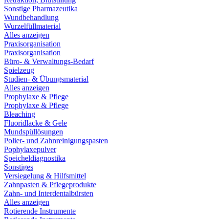
Sonstige Pharmazeutika
Wundbehandlung
Wurzelfüllmaterial
Alles anzeigen
Praxisorganisation
Praxisorganisation
Büro- & Verwaltungs-Bedarf
Spielzeug
Studien- & Übungsmaterial
Alles anzeigen
Prophylaxe & Pflege
Prophylaxe & Pflege
Bleaching
Fluoridlacke & Gele
Mundspüllösungen
Polier- und Zahnreinigungspasten
Pophylaxepulver
Speicheldiagnostika
Sonstiges
Versiegelung & Hilfsmittel
Zahnpasten & Pflegeprodukte
Zahn- und Interdentalbürsten
Alles anzeigen
Rotierende Instrumente