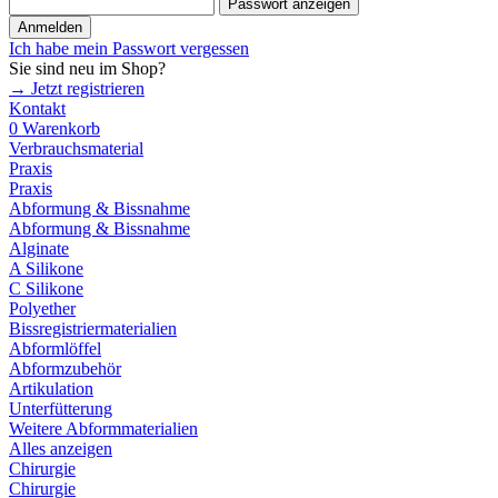
Passwort anzeigen
Anmelden
Ich habe mein Passwort vergessen
Sie sind neu im Shop?
→ Jetzt registrieren
Kontakt
0
Warenkorb
Verbrauchsmaterial
Praxis
Praxis
Abformung & Bissnahme
Abformung & Bissnahme
Alginate
A Silikone
C Silikone
Polyether
Bissregistriermaterialien
Abformlöffel
Abformzubehör
Artikulation
Unterfütterung
Weitere Abformmaterialien
Alles anzeigen
Chirurgie
Chirurgie