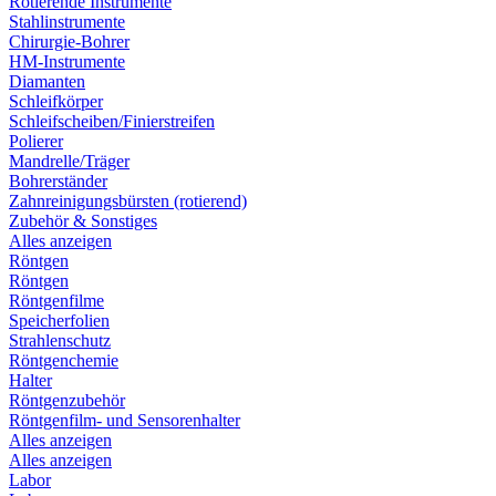
Rotierende Instrumente
Stahlinstrumente
Chirurgie-Bohrer
HM-Instrumente
Diamanten
Schleifkörper
Schleifscheiben/Finierstreifen
Polierer
Mandrelle/Träger
Bohrerständer
Zahnreinigungsbürsten (rotierend)
Zubehör & Sonstiges
Alles anzeigen
Röntgen
Röntgen
Röntgenfilme
Speicherfolien
Strahlenschutz
Röntgenchemie
Halter
Röntgenzubehör
Röntgenfilm- und Sensorenhalter
Alles anzeigen
Alles anzeigen
Labor