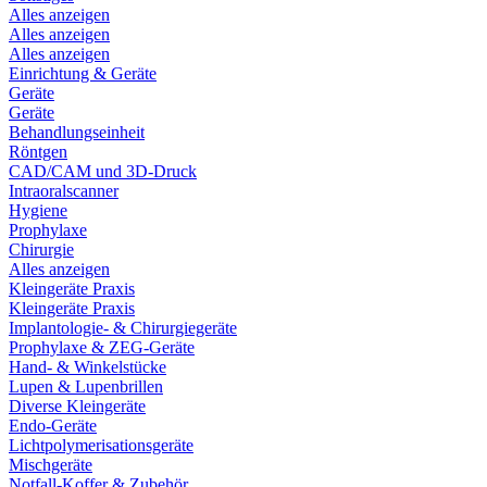
Alles anzeigen
Alles anzeigen
Alles anzeigen
Einrichtung & Geräte
Geräte
Geräte
Behandlungseinheit
Röntgen
CAD/CAM und 3D-Druck
Intraoralscanner
Hygiene
Prophylaxe
Chirurgie
Alles anzeigen
Kleingeräte Praxis
Kleingeräte Praxis
Implantologie- & Chirurgiegeräte
Prophylaxe & ZEG-Geräte
Hand- & Winkelstücke
Lupen & Lupenbrillen
Diverse Kleingeräte
Endo-Geräte
Lichtpolymerisationsgeräte
Mischgeräte
Notfall-Koffer & Zubehör