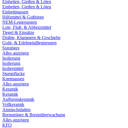
Einbetten, Gießen & Löten
Einbetten, Gießen & Löten
Einbettmassen
Hilfsmittel & Gußringe
NEM-Legierungen
Lote, Fluß- & Abbeizmittel
Tiegel & Einsätze
Drähte, Klammern & Geschiebe
Gold- & Edelmetalllegierugen
Sonstiges
Alles anzeigen
Isolierung
Isolierung
Isoliermittel
Stumpflacke
Knetmassen
Alles anzeigen
Keramik
Keramik
Aufbrennkeramik
Vollkeramik
Anmischplatten
Brennträger & Brennüberwachung
Alles anzeigen
KFO