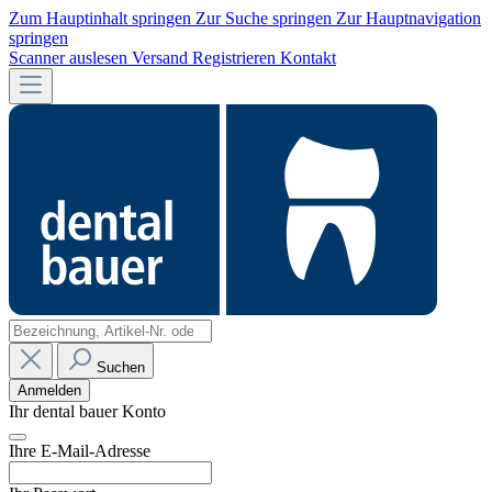
Zum Hauptinhalt springen
Zur Suche springen
Zur Hauptnavigation
springen
Scanner auslesen
Versand
Registrieren
Kontakt
Suchen
Anmelden
Ihr dental bauer Konto
Ihre E-Mail-Adresse