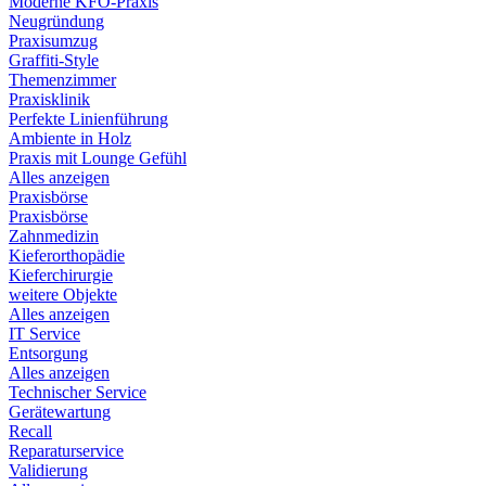
Moderne KFO-Praxis
Neugründung
Praxisumzug
Graffiti-Style
Themenzimmer
Praxisklinik
Perfekte Linienführung
Ambiente in Holz
Praxis mit Lounge Gefühl
Alles anzeigen
Praxisbörse
Praxisbörse
Zahnmedizin
Kieferorthopädie
Kieferchirurgie
weitere Objekte
Alles anzeigen
IT Service
Entsorgung
Alles anzeigen
Technischer Service
Gerätewartung
Recall
Reparaturservice
Validierung