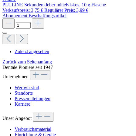
PLULINE Sekundenkleber mittelviskos, 10 g Flasche
Verkaufspreis:
3,75 €
Regulärer Preis:
3,99 €
Abonnement
Beschaffungsartikel
Zuletzt angesehen
Zurück zum Seitenanfang
Dentale Pioniere seit 1947
Unternehmen
Wer wir sind
Standorte
Pressemitteilungen
Karriere
Unser Angebot
Verbrauchsmaterial
Einrichtung & Geräte