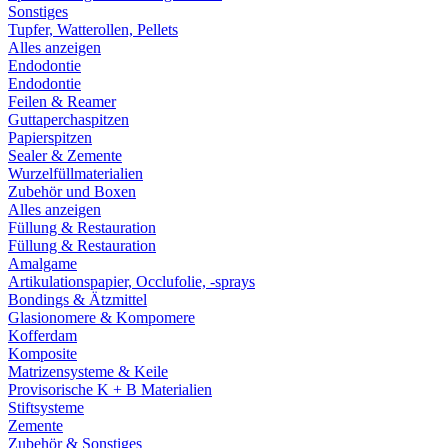
Sonstiges
Tupfer, Watterollen, Pellets
Alles anzeigen
Endodontie
Endodontie
Feilen & Reamer
Guttaperchaspitzen
Papierspitzen
Sealer & Zemente
Wurzelfüllmaterialien
Zubehör und Boxen
Alles anzeigen
Füllung & Restauration
Füllung & Restauration
Amalgame
Artikulationspapier, Occlufolie, -sprays
Bondings & Ätzmittel
Glasionomere & Kompomere
Kofferdam
Komposite
Matrizensysteme & Keile
Provisorische K + B Materialien
Stiftsysteme
Zemente
Zubehör & Sonstiges