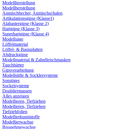
Modellherstellung
Modellherstellung
Anmischbecher, Anmischschalen
Artikulationsgipse (Klasse1)
Alabastergipse (Klasse 2)
Hartgipse (Klasse 3)
Superhartgipse (Klasse 4)
Modellsäge
Löffelmaterial
Löffel- & Basisplatten
Abdruckgipse
Modellmaterial & Zahnfleischmasken
Tauchhärter
Gipsverarbeitung
Modellstifte & Socklersysteme
Sonstiges
Sockelsysteme
Doubliermassen
Alles anzeigen
Modellieren, Tiefziehen
Modellieren, Tiefziehen
Tiefziehfolien
Modellierkunststoffe
Modellierwachse
Bissnehmewachse