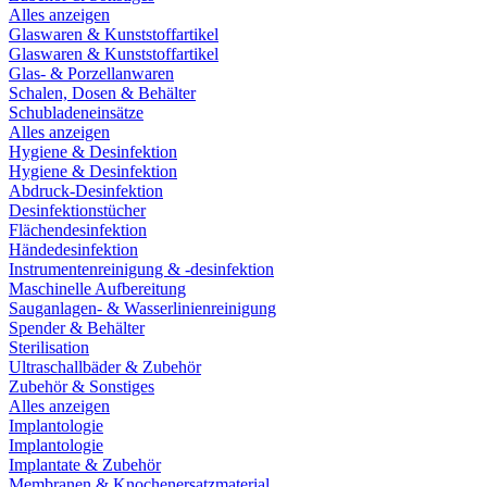
Alles anzeigen
Glaswaren & Kunststoffartikel
Glaswaren & Kunststoffartikel
Glas- & Porzellanwaren
Schalen, Dosen & Behälter
Schubladeneinsätze
Alles anzeigen
Hygiene & Desinfektion
Hygiene & Desinfektion
Abdruck-Desinfektion
Desinfektionstücher
Flächendesinfektion
Händedesinfektion
Instrumentenreinigung & -desinfektion
Maschinelle Aufbereitung
Sauganlagen- & Wasserlinienreinigung
Spender & Behälter
Sterilisation
Ultraschallbäder & Zubehör
Zubehör & Sonstiges
Alles anzeigen
Implantologie
Implantologie
Implantate & Zubehör
Membranen & Knochenersatzmaterial