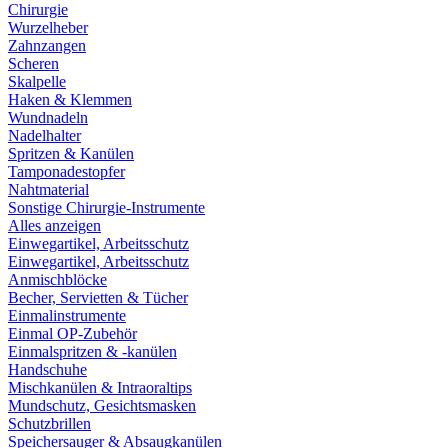
Chirurgie
Wurzelheber
Zahnzangen
Scheren
Skalpelle
Haken & Klemmen
Wundnadeln
Nadelhalter
Spritzen & Kanülen
Tamponadestopfer
Nahtmaterial
Sonstige Chirurgie-Instrumente
Alles anzeigen
Einwegartikel, Arbeitsschutz
Einwegartikel, Arbeitsschutz
Anmischblöcke
Becher, Servietten & Tücher
Einmalinstrumente
Einmal OP-Zubehör
Einmalspritzen & -kanülen
Handschuhe
Mischkanülen & Intraoraltips
Mundschutz, Gesichtsmasken
Schutzbrillen
Speichersauger & Absaugkanülen