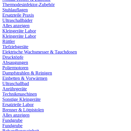
Thermodesinfektor-Zubehör
Stuhlauflagen
Ersatzteile Praxis
Ultraschallbäder
Alles anzeigen
Kleingeräte Labor
Kleingeräte Labor
Rüttler
Tiefziehgeräte
Elektrische Wachsmesser & Tauchdosen
Drucktöpfe
Absaugungen
Poliermotoren
Dampfstrahlen & Reinigen
Einbetten & Vorwärmen
Ultraschallbad
Anrührgeräte
Technikmaschinen
Sonstige Kleingeräte
Ersatzteile Labor
Brenner & Lötpistolen
Alles anzeigen
Fundgrube
Fundgrube
Behandlungseinheit