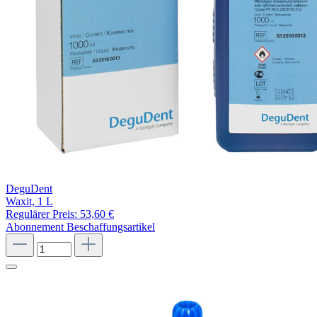
DeguDent
Waxit, 1 L
Regulärer Preis:
53,60 €
Abonnement
Beschaffungsartikel