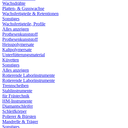
Wachsdrähte
Platten- & Gusswachse
Wachsfertigteile & Retentionen
Sonstiges
Wachsfertigteile, Profile
Alles anzeigen
Prothesenkunststoff
Prothesenkunststoff
Heisspolymersate
Kaltpolymersate
Unterfütterungsmaterial
Küvetten
Sonstiges
Alles anzeigen
Rotierende Laborinstrumente
Rotierende Laborinstrumente
Trennscheiben
Stahlinstrumente
für Frästechnik
HM-Instrumente
Diamantschleifer
Schleifkörper
Polierer & Bürsten
Mandrelle & Träger
Sonstiges