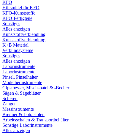
KFO
Hilfsmittel für KFO
KFO-Kunststoffe
KFO-Fertigteile
Sonstiges
Alles anzeigen
Kunststoffverblendung
Kunststoffverblendung
K+B Material
Verbundsysteme
Sonstiges
Alles anzeigen
Laborinstrumente
Laborinstrumente
Pinsel, Pinselhalter
Modellierinstrumente
Gipsmesser, Mischspatel & -Becher
Sägen & Sägeblätter
Scheren
Zangen
Messinstrumente
Brenner & Lötpistolen
Arbeitsschalen & Transportbehälter
Sonstige Laborinstrumente
Alles anzeigen