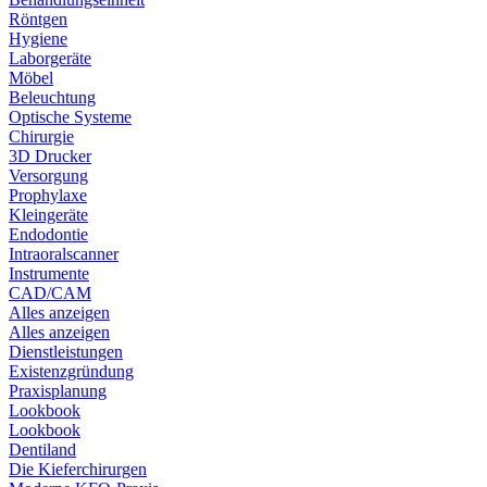
Röntgen
Hygiene
Laborgeräte
Möbel
Beleuchtung
Optische Systeme
Chirurgie
3D Drucker
Versorgung
Prophylaxe
Kleingeräte
Endodontie
Intraoralscanner
Instrumente
CAD/CAM
Alles anzeigen
Alles anzeigen
Dienstleistungen
Existenzgründung
Praxisplanung
Lookbook
Lookbook
Dentiland
Die Kieferchirurgen