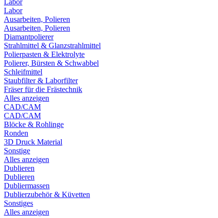
Labor
Labor
Ausarbeiten, Polieren
Ausarbeiten, Polieren
Diamantpolierer
Strahlmittel & Glanzstrahlmittel
Polierpasten & Elektrolyte
Polierer, Bürsten & Schwabbel
Schleifmittel
Staubfilter & Laborfilter
Fräser für die Frästechnik
Alles anzeigen
CAD/CAM
CAD/CAM
Blöcke & Rohlinge
Ronden
3D Druck Material
Sonstige
Alles anzeigen
Dublieren
Dublieren
Dubliermassen
Dublierzubehör & Küvetten
Sonstiges
Alles anzeigen