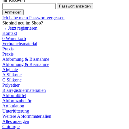
Ihr Passwort
Passwort anzeigen
Anmelden
Ich habe mein Passwort vergessen
Sie sind neu im Shop?
→ Jetzt registrieren
Kontakt
0
Warenkorb
Verbrauchsmaterial
Praxis
Praxis
Abformung & Bissnahme
Abformung & Bissnahme
Alginate
A Silikone
C Silikone
Polyether
Bissregistriermaterialien
Abformlöffel
Abformzubehör
Artikulation
Unterfütterung
Weitere Abformmaterialien
Alles anzeigen
Chirurgie