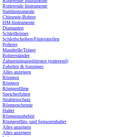
Rotierende Instrumente
Rotierende Instrumente
Stahlinstrumente
Chirurgie-Bohrer
HM-Instrumente
Diamanten
Schleifkörper
Schleifscheiben/Finierstreifen
Polierer
Mandrelle/Träger
Bohrerständer
Zahnreinigungsbürsten (rotierend)
Zubehör & Sonstiges
Alles anzeigen
Röntgen
Röntgen
Röntgenfilme
Speicherfolien
Strahlenschutz
Röntgenchemie
Halter
Röntgenzubehör
Röntgenfilm- und Sensorenhalter
Alles anzeigen
Alles anzeigen