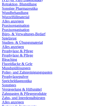
Retraktion, Blutstillung
Sonstige Pharmazeutika
Wundbehandlung
Wurzelfüllmaterial
Alles anzeigen
Praxisorganisation
Praxisorganisation
Büro- & Verwaltungs-Bedarf
Spielzeug
Studien- & Übungsmaterial
Alles anzeigen
Prophylaxe & Pflege
Prophylaxe & Pflege
Bleaching
Fluoridlacke & Gele
Mundspüllösungen
Polier- und Zahnreinigungspasten
Prophylaxepulver
Speicheldiagnostika
Sonstiges
Versiegelung & Hilfsmittel
Zahnpasten & Pflegeprodukte
Zahn- und Interdentalbürsten
Alles anzeigen