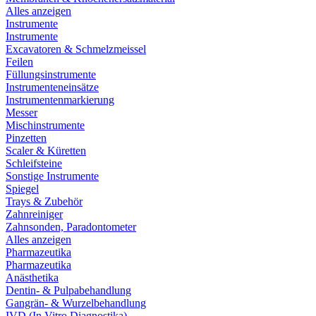
Alles anzeigen
Instrumente
Instrumente
Excavatoren & Schmelzmeissel
Feilen
Füllungsinstrumente
Instrumenteneinsätze
Instrumentenmarkierung
Messer
Mischinstrumente
Pinzetten
Scaler & Küretten
Schleifsteine
Sonstige Instrumente
Spiegel
Trays & Zubehör
Zahnreiniger
Zahnsonden, Paradontometer
Alles anzeigen
Pharmazeutika
Pharmazeutika
Anästhetika
Dentin- & Pulpabehandlung
Gangrän- & Wurzelbehandlung
IVD (In Vitro Diagnostika)