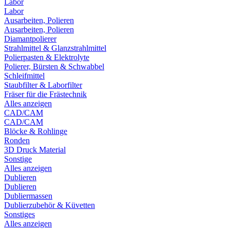
Labor
Labor
Ausarbeiten, Polieren
Ausarbeiten, Polieren
Diamantpolierer
Strahlmittel & Glanzstrahlmittel
Polierpasten & Elektrolyte
Polierer, Bürsten & Schwabbel
Schleifmittel
Staubfilter & Laborfilter
Fräser für die Frästechnik
Alles anzeigen
CAD/CAM
CAD/CAM
Blöcke & Rohlinge
Ronden
3D Druck Material
Sonstige
Alles anzeigen
Dublieren
Dublieren
Dubliermassen
Dublierzubehör & Küvetten
Sonstiges
Alles anzeigen