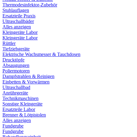
Thermodesinfektor-Zubehör
Stuhlauflagen
Ersatzteile Praxis
Ultraschallbäder
Alles anzeigen
Kleingeräte Labor
Kleingeräte Labor
Rüttler
Tiefziehgeräte
Elektrische Wachsmesser & Tauchdosen
Drucktöpfe
Absaugungen
Poliermotoren
Dampfstrahlen & Reinigen
Einbetten & Vorwärmen
Ultraschallbad
Anrührgeräte
Technikmaschinen
Sonstige Kleingeräte
Ersatzteile Labor
Brenner & Lötpistolen
Alles anzeigen
Fundgrube
Fundgrube
Behandlungseinheit