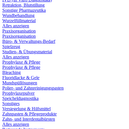
Retraktion, Blutstillung
Sonstige Pharmazeutika
Wundbehandlung
Wurzelfüllmaterial
Alles anzeigen
Praxisorganisation
Praxisorganisation
Büro- & Verwaltungs-Bedarf
Spielzeug
Studien- & Übungsmaterial
Alles anzeigen
Prophylaxe & Pflege
Prophylaxe & Pflege
Bleaching
Fluoridlacke & Gele
Mundspüllösungen
Polier- und Zahnreinigungspasten
Prophylaxepulver
Speicheldiagnostika
Sonstiges
Versiegelung & Hilfsmittel
Zahnpasten & Pflegeprodukte
Zahn- und Interdentalbürsten
Alles anzeigen