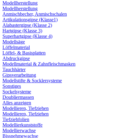
Modellherstellung
Modellherstellung
Anmischbecher, Anmischschalen
Artikulationsgipse (Klasse1)
Alabastergipse (Klasse 2)
Hartgipse (Klasse 3)
Superhartgipse (Klasse 4)
Modellsäge
Löffelmaterial
Löffel- & Basisplatten
Abdruckgipse
Modellmaterial & Zahnfleischmasken
Tauchhärter
Gipsverarbeitung
Modellstifte & Socklersysteme
Sonstiges
Sockelsysteme
Doubliermassen
Alles anzeigen
Modellieren, Tiefziehen
Modellieren, Tiefziehen
Tiefziehfolien
Modellierkunststoffe
Modellierwachse
Bissnehmewachse