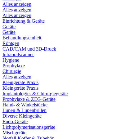
Alles anzeigen
Alles anzeigen
Alles anzeigen
Einrichtung & Geräte
Geräte
Geräte
Behandlungseinheit
Röntgen
CAD/CAM und 3D-Druck
Intraoralscanner
Hygiene
Prophylaxe
Chirurgie
Alles anzeigen
Kleingeräte Praxis
Kleingeräte Praxis
Implantologie- & Chirurgiegeräte
Prophylaxe & ZEG-Geräte
Hand- & Winkelstücke
Lupen & Lupenbrillen
Diverse Kleingeräte
Endo-Geräte
Lichtpolymerisationsgeräte
Mischgeräte
Notfall-Koffer & Zubehör