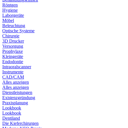
Röntgen
Hygiene
Laborgeräte
Möbel
Beleuchtung
Optische Systeme
Chirurgie
3D Drucker
Versorgung
Prophylaxe
Kleingeräte
Endodontie
Intraoralscanner
Instrumente
CAD/CAM
Alles anzeigen
Alles anzeigen
Dienstleistungen
Existenzgründung
Praxisplanung
Lookbook
Lookbook
Dentiland
Die Kieferchirurgen