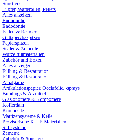
Sonstiges
Tupfer, Watterollen, Pellets
Alles anzeigen
Endodontie
Endodontie
Feilen & Reamer
Guttaperchaspitzen
Papierspitzen
Sealer & Zemente
Wurzelfüllmaterialien
Zubehör und Boxen
Alles anzeigen
Füllung & Restauration
Füllung & Restauration
Amalgame
Artikulationspapier, Occlufolie, -sprays
Bondings & Ätzmittel
Glasionomere & Kompomere
Kofferdam
Komposite
Matrizensysteme & Keile
Provisorische K + B Materialien
Stiftsysteme
Zemente
Zubehör & Sonstiges