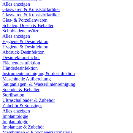
Alles anzeigen
Glaswaren & Kunststoffartikel
Glaswaren & Kunststoffartikel
Glas- & Porzellanwaren
Schalen, Dosen & Behälter
Schubladeneinsätze
Alles anzeigen
Hygiene & Desinfektion
Hygiene & Desinfektion
Abdruck-Desinfektion
Desinfektionstücher
Flächendesinfektion
Händedesinfektion
Instrumentenreinigung & -desinfektion
Maschinelle Aufbereitung
Sauganlagen- & Wasserlinienreinigung
Spender & Behälter
Sterilisation
Ultraschallbäder & Zubehör
Zubehör & Sonstiges
Alles anzeigen
Implantologie
Implantologie
Implantate & Zubehör
Membranen & Knochenersatzmaterial