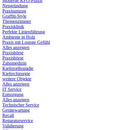
Moderne KFO-Praxis
Neugründung
Praxisumzug
Graffiti-Style
Themenzimmer
Praxisklinik
Perfekte Linienführung
Ambiente in Holz
Praxis mit Lounge Gefühl
Alles anzeigen
Praxisbörse
Praxisbörse
Zahnmedizin
Kieferorthopädie
Kieferchirurgie
weitere Objekte
Alles anzeigen
IT Service
Entsorgung
Alles anzeigen
Technischer Service
Gerätewartung
Recall
Reparaturservice
Validierung