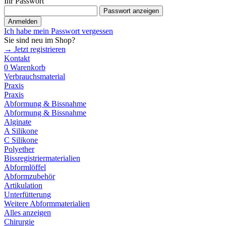
Ihr Passwort
Passwort anzeigen
Anmelden
Ich habe mein Passwort vergessen
Sie sind neu im Shop?
→ Jetzt registrieren
Kontakt
0
Warenkorb
Verbrauchsmaterial
Praxis
Praxis
Abformung & Bissnahme
Abformung & Bissnahme
Alginate
A Silikone
C Silikone
Polyether
Bissregistriermaterialien
Abformlöffel
Abformzubehör
Artikulation
Unterfütterung
Weitere Abformmaterialien
Alles anzeigen
Chirurgie