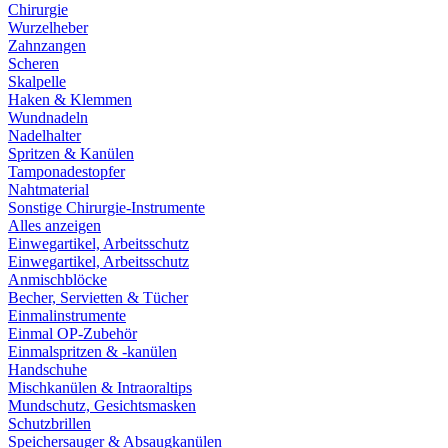
Chirurgie
Wurzelheber
Zahnzangen
Scheren
Skalpelle
Haken & Klemmen
Wundnadeln
Nadelhalter
Spritzen & Kanülen
Tamponadestopfer
Nahtmaterial
Sonstige Chirurgie-Instrumente
Alles anzeigen
Einwegartikel, Arbeitsschutz
Einwegartikel, Arbeitsschutz
Anmischblöcke
Becher, Servietten & Tücher
Einmalinstrumente
Einmal OP-Zubehör
Einmalspritzen & -kanülen
Handschuhe
Mischkanülen & Intraoraltips
Mundschutz, Gesichtsmasken
Schutzbrillen
Speichersauger & Absaugkanülen