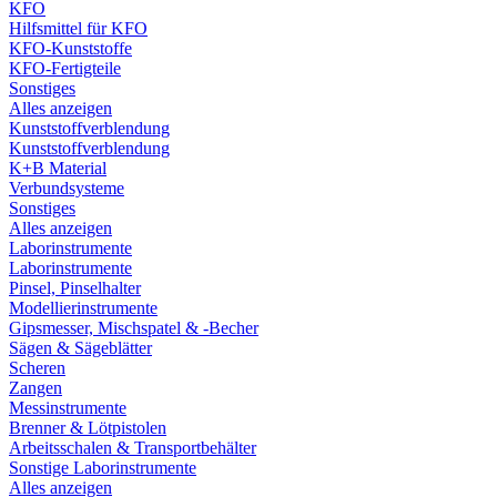
KFO
Hilfsmittel für KFO
KFO-Kunststoffe
KFO-Fertigteile
Sonstiges
Alles anzeigen
Kunststoffverblendung
Kunststoffverblendung
K+B Material
Verbundsysteme
Sonstiges
Alles anzeigen
Laborinstrumente
Laborinstrumente
Pinsel, Pinselhalter
Modellierinstrumente
Gipsmesser, Mischspatel & -Becher
Sägen & Sägeblätter
Scheren
Zangen
Messinstrumente
Brenner & Lötpistolen
Arbeitsschalen & Transportbehälter
Sonstige Laborinstrumente
Alles anzeigen