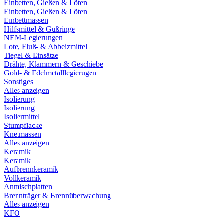
Einbetten, Gießen & Löten
Einbetten, Gießen & Löten
Einbettmassen
Hilfsmittel & Gußringe
NEM-Legierungen
Lote, Fluß- & Abbeizmittel
Tiegel & Einsätze
Drähte, Klammern & Geschiebe
Gold- & Edelmetalllegierugen
Sonstiges
Alles anzeigen
Isolierung
Isolierung
Isoliermittel
Stumpflacke
Knetmassen
Alles anzeigen
Keramik
Keramik
Aufbrennkeramik
Vollkeramik
Anmischplatten
Brennträger & Brennüberwachung
Alles anzeigen
KFO