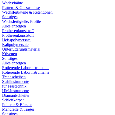
Wachsdrähte
Platten- & Gusswachse
Wachsfertigteile & Retentionen
Sonstiges
Wachsfertigteile, Profile
Alles anzeigen
Prothesenkunststoff
Prothesenkunststoff
Heisspolymersate
Kaltpolymersate
Unterfütterungsmaterial
Küvetten
Sonstiges
Alles anzeigen
Rotierende Laborinstrumente
Rotierende Laborinstrumente
Trennscheiben
Stahlinstrumente
für Frästechnik
HM-Instrumente
Diamantschleifer
Schleifkörper
Polierer & Bürsten
Mandrelle & Träger
Sonstiges