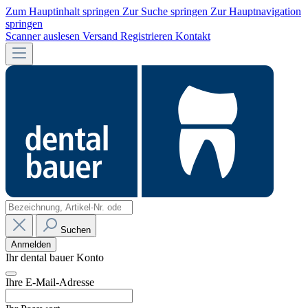
Zum Hauptinhalt springen
Zur Suche springen
Zur Hauptnavigation
springen
Scanner auslesen
Versand
Registrieren
Kontakt
Suchen
Anmelden
Ihr dental bauer Konto
Ihre E-Mail-Adresse