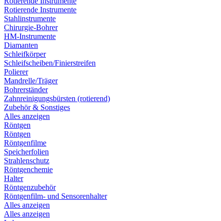
Rotierende Instrumente
Rotierende Instrumente
Stahlinstrumente
Chirurgie-Bohrer
HM-Instrumente
Diamanten
Schleifkörper
Schleifscheiben/Finierstreifen
Polierer
Mandrelle/Träger
Bohrerständer
Zahnreinigungsbürsten (rotierend)
Zubehör & Sonstiges
Alles anzeigen
Röntgen
Röntgen
Röntgenfilme
Speicherfolien
Strahlenschutz
Röntgenchemie
Halter
Röntgenzubehör
Röntgenfilm- und Sensorenhalter
Alles anzeigen
Alles anzeigen