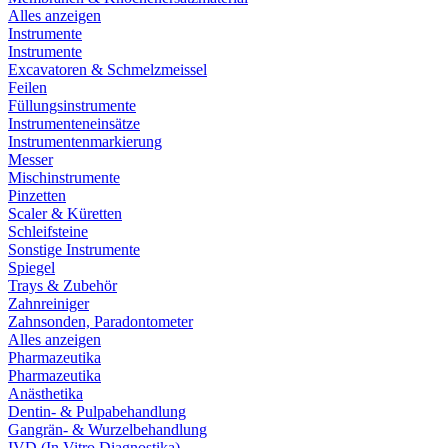
Alles anzeigen
Instrumente
Instrumente
Excavatoren & Schmelzmeissel
Feilen
Füllungsinstrumente
Instrumenteneinsätze
Instrumentenmarkierung
Messer
Mischinstrumente
Pinzetten
Scaler & Küretten
Schleifsteine
Sonstige Instrumente
Spiegel
Trays & Zubehör
Zahnreiniger
Zahnsonden, Paradontometer
Alles anzeigen
Pharmazeutika
Pharmazeutika
Anästhetika
Dentin- & Pulpabehandlung
Gangrän- & Wurzelbehandlung
IVD (In Vitro Diagnostika)