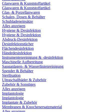
Glaswaren & Kunststoffartikel
Glaswaren & Kunststoffartikel
Glas- & Porzellanwaren
Schalen, Dosen & Behälter
Schubladeneinsätze
Alles anzeigen
Hygiene & Desinfektion
Hygiene & Desinfektion
Abdruck-Desinfektion
Desinfektionstücher
Flächendesinfektion
Händedesinfektion
Instrumentenreinigung & -desinfektion
Maschinelle Aufbereitung
Sauganlagen- & Wasserlinienreinigung
Spender & Behälter
Sterilisation
Ultraschallbäder & Zubehör
Zubehör & Sonstiges
Alles anzeigen
Implantologie
Implantologie
Implantate & Zubehör
Membranen & Knochenersatzmaterial
Alles anzeigen