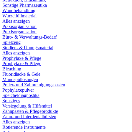
Sonstige Pharmazeutika
Wundbehandlung
Wurzelfüllmaterial
Alles anzeigen
Praxisorganisation
Praxisorganisation
Büro- & Verwaltungs-Bedarf
Spielzeug
Studien- & Übungsmaterial
Alles anzeigen
Prophylaxe & Pflege
Prophylaxe & Pflege
Bleaching
Fluoridlacke & Gele
Mundspüllösungen
Polier- und Zahnreinigungspasten
Pophylaxepulver
Speicheldiagnostika
Sonstiges
Versiegelung & Hilfsmittel
Zahnpasten & Pflegeprodukte
Zahn- und Interdentalbürsten
Alles anzeigen
Rotierende Instrumente