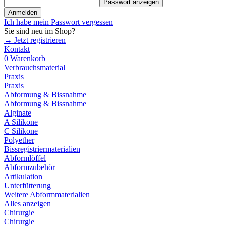
Passwort anzeigen
Anmelden
Ich habe mein Passwort vergessen
Sie sind neu im Shop?
→ Jetzt registrieren
Kontakt
0
Warenkorb
Verbrauchsmaterial
Praxis
Praxis
Abformung & Bissnahme
Abformung & Bissnahme
Alginate
A Silikone
C Silikone
Polyether
Bissregistriermaterialien
Abformlöffel
Abformzubehör
Artikulation
Unterfütterung
Weitere Abformmaterialien
Alles anzeigen
Chirurgie
Chirurgie