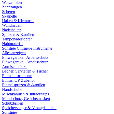
Wurzelheber
Zahnzangen
Scheren
Skalpelle
Haken & Klemmen
Wundnadeln
Nadelhalter
Spritzen & Kanülen
Tamponadestopfer
Nahtmaterial
Sonstige Chirurgie-Instrumente
Alles anzeigen
Einwegartikel, Arbeitsschutz
Einwegartikel, Arbeitsschutz
Anmischblöcke
Becher, Servietten & Tücher
Einmalinstrumente
Einmal OP-Zubehör
Einmalspritzen & -kanülen
Handschuhe
Mischkanülen & Intraoraltips
Mundschutz, Gesichtsmasken
Schutzbrillen
Speichersauger & Absaugkanülen
Sonstiges