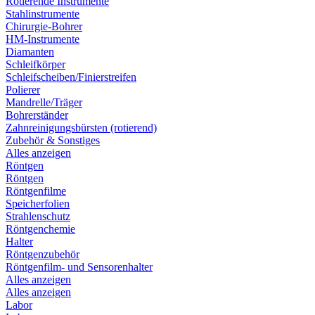
Rotierende Instrumente
Stahlinstrumente
Chirurgie-Bohrer
HM-Instrumente
Diamanten
Schleifkörper
Schleifscheiben/Finierstreifen
Polierer
Mandrelle/Träger
Bohrerständer
Zahnreinigungsbürsten (rotierend)
Zubehör & Sonstiges
Alles anzeigen
Röntgen
Röntgen
Röntgenfilme
Speicherfolien
Strahlenschutz
Röntgenchemie
Halter
Röntgenzubehör
Röntgenfilm- und Sensorenhalter
Alles anzeigen
Alles anzeigen
Labor