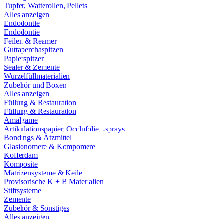
Tupfer, Watterollen, Pellets
Alles anzeigen
Endodontie
Endodontie
Feilen & Reamer
Guttaperchaspitzen
Papierspitzen
Sealer & Zemente
Wurzelfüllmaterialien
Zubehör und Boxen
Alles anzeigen
Füllung & Restauration
Füllung & Restauration
Amalgame
Artikulationspapier, Occlufolie, -sprays
Bondings & Ätzmittel
Glasionomere & Kompomere
Kofferdam
Komposite
Matrizensysteme & Keile
Provisorische K + B Materialien
Stiftsysteme
Zemente
Zubehör & Sonstiges
Alles anzeigen