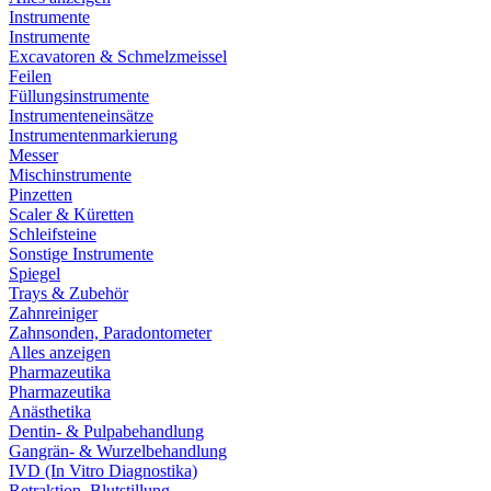
Instrumente
Instrumente
Excavatoren & Schmelzmeissel
Feilen
Füllungsinstrumente
Instrumenteneinsätze
Instrumentenmarkierung
Messer
Mischinstrumente
Pinzetten
Scaler & Küretten
Schleifsteine
Sonstige Instrumente
Spiegel
Trays & Zubehör
Zahnreiniger
Zahnsonden, Paradontometer
Alles anzeigen
Pharmazeutika
Pharmazeutika
Anästhetika
Dentin- & Pulpabehandlung
Gangrän- & Wurzelbehandlung
IVD (In Vitro Diagnostika)
Retraktion, Blutstillung