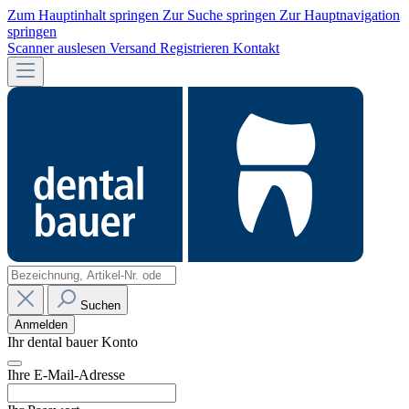
Zum Hauptinhalt springen
Zur Suche springen
Zur Hauptnavigation
springen
Scanner auslesen
Versand
Registrieren
Kontakt
Suchen
Anmelden
Ihr dental bauer Konto
Ihre E-Mail-Adresse