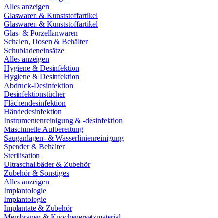
Alles anzeigen
Glaswaren & Kunststoffartikel
Glaswaren & Kunststoffartikel
Glas- & Porzellanwaren
Schalen, Dosen & Behälter
Schubladeneinsätze
Alles anzeigen
Hygiene & Desinfektion
Hygiene & Desinfektion
Abdruck-Desinfektion
Desinfektionstücher
Flächendesinfektion
Händedesinfektion
Instrumentenreinigung & -desinfektion
Maschinelle Aufbereitung
Sauganlagen- & Wasserlinienreinigung
Spender & Behälter
Sterilisation
Ultraschallbäder & Zubehör
Zubehör & Sonstiges
Alles anzeigen
Implantologie
Implantologie
Implantate & Zubehör
Membranen & Knochenersatzmaterial