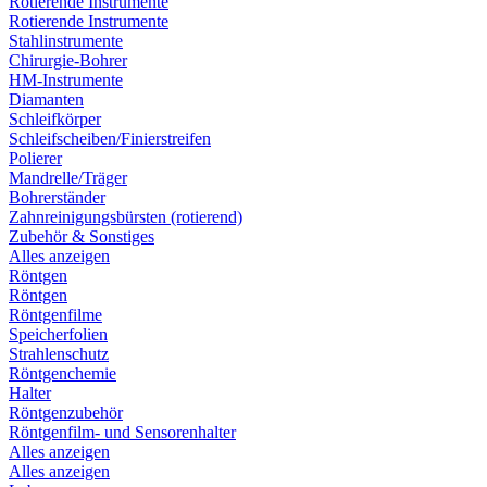
Rotierende Instrumente
Rotierende Instrumente
Stahlinstrumente
Chirurgie-Bohrer
HM-Instrumente
Diamanten
Schleifkörper
Schleifscheiben/Finierstreifen
Polierer
Mandrelle/Träger
Bohrerständer
Zahnreinigungsbürsten (rotierend)
Zubehör & Sonstiges
Alles anzeigen
Röntgen
Röntgen
Röntgenfilme
Speicherfolien
Strahlenschutz
Röntgenchemie
Halter
Röntgenzubehör
Röntgenfilm- und Sensorenhalter
Alles anzeigen
Alles anzeigen