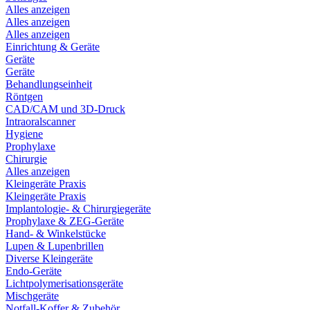
Alles anzeigen
Alles anzeigen
Alles anzeigen
Einrichtung & Geräte
Geräte
Geräte
Behandlungseinheit
Röntgen
CAD/CAM und 3D-Druck
Intraoralscanner
Hygiene
Prophylaxe
Chirurgie
Alles anzeigen
Kleingeräte Praxis
Kleingeräte Praxis
Implantologie- & Chirurgiegeräte
Prophylaxe & ZEG-Geräte
Hand- & Winkelstücke
Lupen & Lupenbrillen
Diverse Kleingeräte
Endo-Geräte
Lichtpolymerisationsgeräte
Mischgeräte
Notfall-Koffer & Zubehör