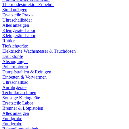
Thermodesinfektor-Zubehör
Stuhlauflagen
Ersatzteile Praxis
Ultraschallbäder
Alles anzeigen
Kleingeräte Labor
Kleingeräte Labor
Rüttler
Tiefziehgeräte
Elektrische Wachsmesser & Tauchdosen
Drucktöpfe
Absaugungen
Poliermotoren
Dampfstrahlen & Reinigen
Einbetten & Vorwärmen
Ultraschallbad
Anrührgeräte
Technikmaschinen
Sonstige Kleingeräte
Ersatzteile Labor
Brenner & Lötpistolen
Alles anzeigen
Fundgrube
Fundgrube
Behandlungseinheit