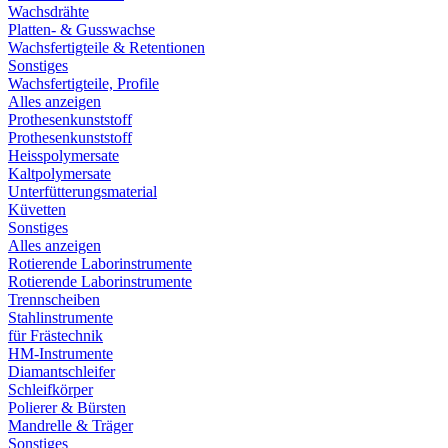
Wachsdrähte
Platten- & Gusswachse
Wachsfertigteile & Retentionen
Sonstiges
Wachsfertigteile, Profile
Alles anzeigen
Prothesenkunststoff
Prothesenkunststoff
Heisspolymersate
Kaltpolymersate
Unterfütterungsmaterial
Küvetten
Sonstiges
Alles anzeigen
Rotierende Laborinstrumente
Rotierende Laborinstrumente
Trennscheiben
Stahlinstrumente
für Frästechnik
HM-Instrumente
Diamantschleifer
Schleifkörper
Polierer & Bürsten
Mandrelle & Träger
Sonstiges