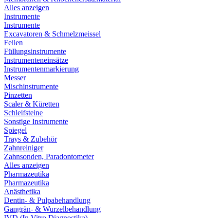
Alles anzeigen
Instrumente
Instrumente
Excavatoren & Schmelzmeissel
Feilen
Füllungsinstrumente
Instrumenteneinsätze
Instrumentenmarkierung
Messer
Mischinstrumente
Pinzetten
Scaler & Küretten
Schleifsteine
Sonstige Instrumente
Spiegel
Trays & Zubehör
Zahnreiniger
Zahnsonden, Paradontometer
Alles anzeigen
Pharmazeutika
Pharmazeutika
Anästhetika
Dentin- & Pulpabehandlung
Gangrän- & Wurzelbehandlung
IVD (In Vitro Diagnostika)