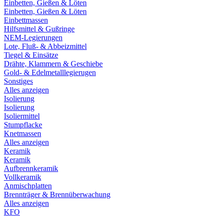
Einbetten, Gießen & Löten
Einbetten, Gießen & Löten
Einbettmassen
Hilfsmittel & Gußringe
NEM-Legierungen
Lote, Fluß- & Abbeizmittel
Tiegel & Einsätze
Drähte, Klammern & Geschiebe
Gold- & Edelmetalllegierugen
Sonstiges
Alles anzeigen
Isolierung
Isolierung
Isoliermittel
Stumpflacke
Knetmassen
Alles anzeigen
Keramik
Keramik
Aufbrennkeramik
Vollkeramik
Anmischplatten
Brennträger & Brennüberwachung
Alles anzeigen
KFO