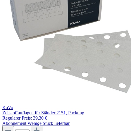
KaVo
Zellstoffauflagen für Ständer 2151, Packung
Regulärer Preis:
39,30 €
Abonnement
Wenige Stück lieferbar