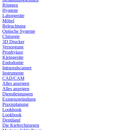
Röntgen
Hygiene
Laborgeräte
Möbel
Beleuchtung
Optische Systeme
Chirurgie
3D Drucker
Versorgung
Prophylaxe
Kleingeräte
Endodontie
Intraoralscanner
Instrumente
CAD/CAM
Alles anzeigen
Alles anzeigen
Dienstleistungen
Existenzgründung
Praxisplanung
Lookbook
Lookbook
Dentiland
Die Kieferchirurgen