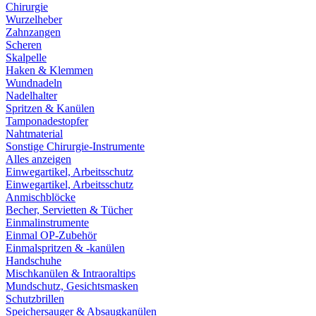
Chirurgie
Wurzelheber
Zahnzangen
Scheren
Skalpelle
Haken & Klemmen
Wundnadeln
Nadelhalter
Spritzen & Kanülen
Tamponadestopfer
Nahtmaterial
Sonstige Chirurgie-Instrumente
Alles anzeigen
Einwegartikel, Arbeitsschutz
Einwegartikel, Arbeitsschutz
Anmischblöcke
Becher, Servietten & Tücher
Einmalinstrumente
Einmal OP-Zubehör
Einmalspritzen & -kanülen
Handschuhe
Mischkanülen & Intraoraltips
Mundschutz, Gesichtsmasken
Schutzbrillen
Speichersauger & Absaugkanülen