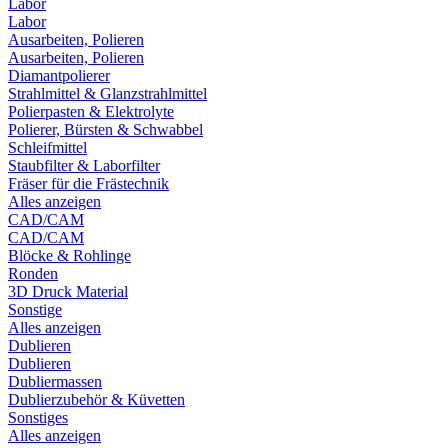
Labor
Labor
Ausarbeiten, Polieren
Ausarbeiten, Polieren
Diamantpolierer
Strahlmittel & Glanzstrahlmittel
Polierpasten & Elektrolyte
Polierer, Bürsten & Schwabbel
Schleifmittel
Staubfilter & Laborfilter
Fräser für die Frästechnik
Alles anzeigen
CAD/CAM
CAD/CAM
Blöcke & Rohlinge
Ronden
3D Druck Material
Sonstige
Alles anzeigen
Dublieren
Dublieren
Dubliermassen
Dublierzubehör & Küvetten
Sonstiges
Alles anzeigen