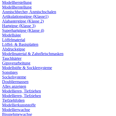
Modellherstellung
Modellherstellung
Anmischbecher, Anmischschalen
Artikulationsgipse (Klasse1)
Alabastergipse (Klasse 2)
Hartgipse (Klasse 3)
Superhartgipse (Klasse 4)
Modellsäge
Löffelmaterial
Löffel- & Basisplatten
Abdruckgipse
Modellmaterial & Zahnfleischmasken
Tauchhärter
Gipsverarbeitung
Modellstifte & Socklersysteme
Sonstiges
Sockelsysteme
Doubliermassen
Alles anzeigen
Modellieren, Tiefziehen
Modellieren, Tiefziehen
Tiefziehfolien
Modellierkunststoffe
Modellierwachse
Bissnehmewachse