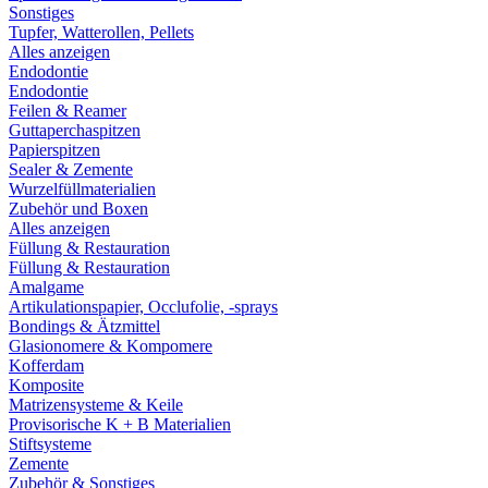
Sonstiges
Tupfer, Watterollen, Pellets
Alles anzeigen
Endodontie
Endodontie
Feilen & Reamer
Guttaperchaspitzen
Papierspitzen
Sealer & Zemente
Wurzelfüllmaterialien
Zubehör und Boxen
Alles anzeigen
Füllung & Restauration
Füllung & Restauration
Amalgame
Artikulationspapier, Occlufolie, -sprays
Bondings & Ätzmittel
Glasionomere & Kompomere
Kofferdam
Komposite
Matrizensysteme & Keile
Provisorische K + B Materialien
Stiftsysteme
Zemente
Zubehör & Sonstiges