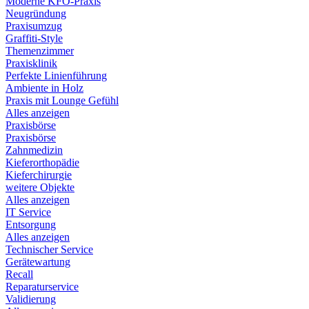
Moderne KFO-Praxis
Neugründung
Praxisumzug
Graffiti-Style
Themenzimmer
Praxisklinik
Perfekte Linienführung
Ambiente in Holz
Praxis mit Lounge Gefühl
Alles anzeigen
Praxisbörse
Praxisbörse
Zahnmedizin
Kieferorthopädie
Kieferchirurgie
weitere Objekte
Alles anzeigen
IT Service
Entsorgung
Alles anzeigen
Technischer Service
Gerätewartung
Recall
Reparaturservice
Validierung