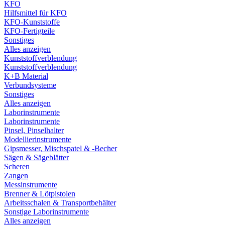
KFO
Hilfsmittel für KFO
KFO-Kunststoffe
KFO-Fertigteile
Sonstiges
Alles anzeigen
Kunststoffverblendung
Kunststoffverblendung
K+B Material
Verbundsysteme
Sonstiges
Alles anzeigen
Laborinstrumente
Laborinstrumente
Pinsel, Pinselhalter
Modellierinstrumente
Gipsmesser, Mischspatel & -Becher
Sägen & Sägeblätter
Scheren
Zangen
Messinstrumente
Brenner & Lötpistolen
Arbeitsschalen & Transportbehälter
Sonstige Laborinstrumente
Alles anzeigen