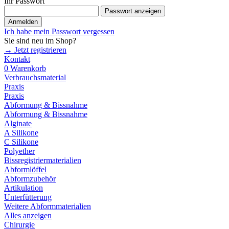
Ihr Passwort
Passwort anzeigen
Anmelden
Ich habe mein Passwort vergessen
Sie sind neu im Shop?
→ Jetzt registrieren
Kontakt
0
Warenkorb
Verbrauchsmaterial
Praxis
Praxis
Abformung & Bissnahme
Abformung & Bissnahme
Alginate
A Silikone
C Silikone
Polyether
Bissregistriermaterialien
Abformlöffel
Abformzubehör
Artikulation
Unterfütterung
Weitere Abformmaterialien
Alles anzeigen
Chirurgie