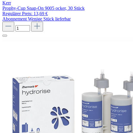
Kerr
Prophy-Cup Snap-On 9005 ocker, 30 Stück
Regulärer Preis:
13,69 €
Abonnement
Wenige Stück lieferbar