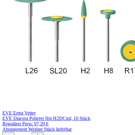
EVE Ernst Vetter
EVE Diacera Polierer Hst H2DCmf, 10 Stück
Regulärer Preis:
97,29 €
Abonnement
Wenige Stück lieferbar