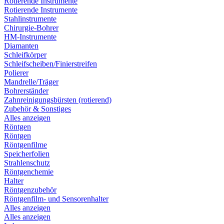
Rotierende Instrumente
Rotierende Instrumente
Stahlinstrumente
Chirurgie-Bohrer
HM-Instrumente
Diamanten
Schleifkörper
Schleifscheiben/Finierstreifen
Polierer
Mandrelle/Träger
Bohrerständer
Zahnreinigungsbürsten (rotierend)
Zubehör & Sonstiges
Alles anzeigen
Röntgen
Röntgen
Röntgenfilme
Speicherfolien
Strahlenschutz
Röntgenchemie
Halter
Röntgenzubehör
Röntgenfilm- und Sensorenhalter
Alles anzeigen
Alles anzeigen