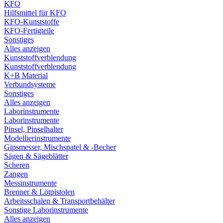
KFO
Hilfsmittel für KFO
KFO-Kunststoffe
KFO-Fertigteile
Sonstiges
Alles anzeigen
Kunststoffverblendung
Kunststoffverblendung
K+B Material
Verbundsysteme
Sonstiges
Alles anzeigen
Laborinstrumente
Laborinstrumente
Pinsel, Pinselhalter
Modellierinstrumente
Gipsmesser, Mischspatel & -Becher
Sägen & Sägeblätter
Scheren
Zangen
Messinstrumente
Brenner & Lötpistolen
Arbeitsschalen & Transportbehälter
Sonstige Laborinstrumente
Alles anzeigen