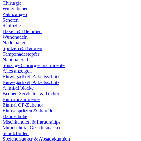
Chirurgie
Wurzelheber
Zahnzangen
Scheren
Skalpelle
Haken & Klemmen
Wundnadeln
Nadelhalter
Spritzen & Kanülen
Tamponadestopfer
Nahtmaterial
Sonstige Chirurgie-Instrumente
Alles anzeigen
Einwegartikel, Arbeitsschutz
Einwegartikel, Arbeitsschutz
Anmischblöcke
Becher, Servietten & Tücher
Einmalinstrumente
Einmal OP-Zubehör
Einmalspritzen & -kanülen
Handschuhe
Mischkanülen & Intraoraltips
Mundschutz, Gesichtsmasken
Schutzbrillen
Speichersauger & Absaugkanülen