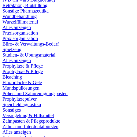
Retraktion, Blutstillung
Sonstige Pharmazeutika
Wundbehandlung
Wurzelfüllmaterial
Alles anzeigen
Praxisorganisation
Praxisorganisation
Büro- & Verwaltungs-Bedarf
Spielzeug
Studien- & Übungsmaterial
Alles anzeigen
Prophylaxe & Pflege
Prophylaxe & Pflege
Bleaching
Fluoridlacke & Gele
Mundspüllösungen
Polier- und Zahnreinigungspasten
Prophylaxepulver
Speicheldiagnostika
Sonstiges
Versiegelung & Hilfsmittel
Zahnpasten & Pflegeprodukte
Zahn- und Interdentalbürsten
Alles anzeigen