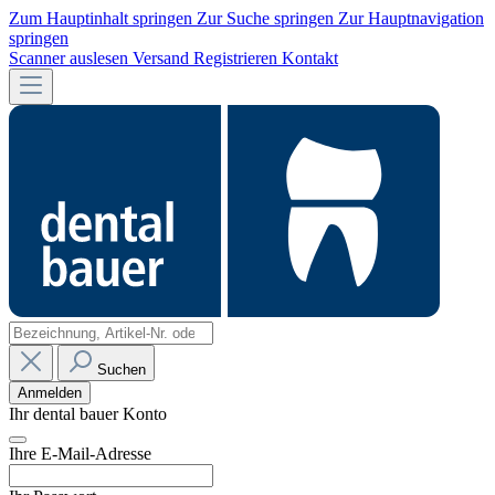
Zum Hauptinhalt springen
Zur Suche springen
Zur Hauptnavigation
springen
Scanner auslesen
Versand
Registrieren
Kontakt
Suchen
Anmelden
Ihr dental bauer Konto
Ihre E-Mail-Adresse