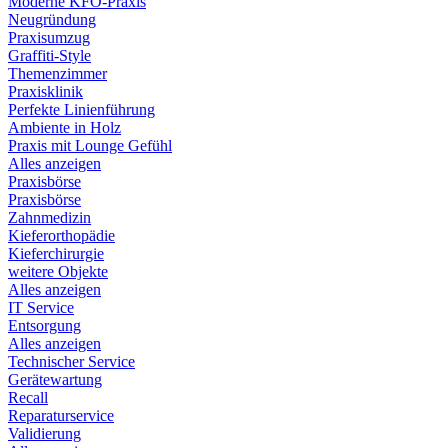
Moderne KFO-Praxis
Neugründung
Praxisumzug
Graffiti-Style
Themenzimmer
Praxisklinik
Perfekte Linienführung
Ambiente in Holz
Praxis mit Lounge Gefühl
Alles anzeigen
Praxisbörse
Praxisbörse
Zahnmedizin
Kieferorthopädie
Kieferchirurgie
weitere Objekte
Alles anzeigen
IT Service
Entsorgung
Alles anzeigen
Technischer Service
Gerätewartung
Recall
Reparaturservice
Validierung