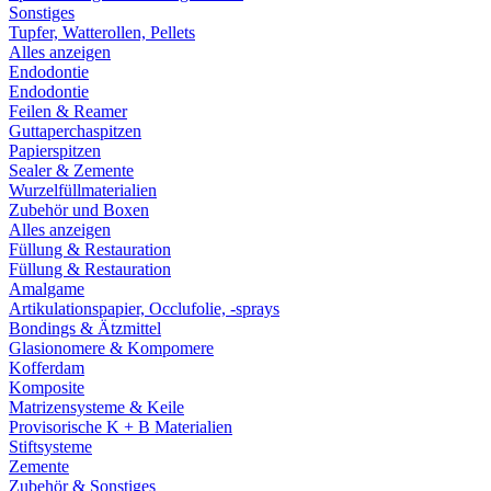
Sonstiges
Tupfer, Watterollen, Pellets
Alles anzeigen
Endodontie
Endodontie
Feilen & Reamer
Guttaperchaspitzen
Papierspitzen
Sealer & Zemente
Wurzelfüllmaterialien
Zubehör und Boxen
Alles anzeigen
Füllung & Restauration
Füllung & Restauration
Amalgame
Artikulationspapier, Occlufolie, -sprays
Bondings & Ätzmittel
Glasionomere & Kompomere
Kofferdam
Komposite
Matrizensysteme & Keile
Provisorische K + B Materialien
Stiftsysteme
Zemente
Zubehör & Sonstiges