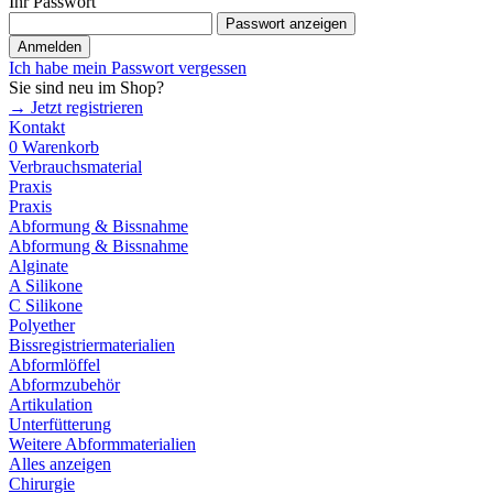
Ihr Passwort
Passwort anzeigen
Anmelden
Ich habe mein Passwort vergessen
Sie sind neu im Shop?
→ Jetzt registrieren
Kontakt
0
Warenkorb
Verbrauchsmaterial
Praxis
Praxis
Abformung & Bissnahme
Abformung & Bissnahme
Alginate
A Silikone
C Silikone
Polyether
Bissregistriermaterialien
Abformlöffel
Abformzubehör
Artikulation
Unterfütterung
Weitere Abformmaterialien
Alles anzeigen
Chirurgie