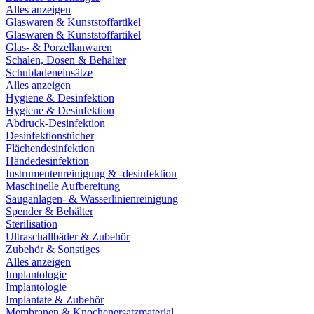
Alles anzeigen
Glaswaren & Kunststoffartikel
Glaswaren & Kunststoffartikel
Glas- & Porzellanwaren
Schalen, Dosen & Behälter
Schubladeneinsätze
Alles anzeigen
Hygiene & Desinfektion
Hygiene & Desinfektion
Abdruck-Desinfektion
Desinfektionstücher
Flächendesinfektion
Händedesinfektion
Instrumentenreinigung & -desinfektion
Maschinelle Aufbereitung
Sauganlagen- & Wasserlinienreinigung
Spender & Behälter
Sterilisation
Ultraschallbäder & Zubehör
Zubehör & Sonstiges
Alles anzeigen
Implantologie
Implantologie
Implantate & Zubehör
Membranen & Knochenersatzmaterial