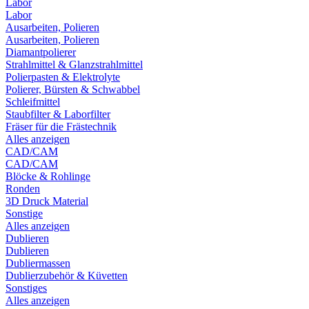
Labor
Labor
Ausarbeiten, Polieren
Ausarbeiten, Polieren
Diamantpolierer
Strahlmittel & Glanzstrahlmittel
Polierpasten & Elektrolyte
Polierer, Bürsten & Schwabbel
Schleifmittel
Staubfilter & Laborfilter
Fräser für die Frästechnik
Alles anzeigen
CAD/CAM
CAD/CAM
Blöcke & Rohlinge
Ronden
3D Druck Material
Sonstige
Alles anzeigen
Dublieren
Dublieren
Dubliermassen
Dublierzubehör & Küvetten
Sonstiges
Alles anzeigen