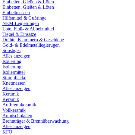
Einbetten, Gießen & Löten
Einbetten, Gießen & Löten
Einbettmassen
Hilfsmittel & Gußringe
NEM-Legierungen
Lote, Fluß- & Abbeizmittel
Tiegel & Einsätze
Drähte, Klammern & Geschiebe
Gold- & Edelmetalllegierugen
Sonstiges
Alles anzeigen
Isolierung
Isolierung
Isoliermittel
Stumpflacke
Knetmassen
Alles anzeigen
Keramik
Keramik
Aufbrennkeramik
Vollkeramik
Anmischplatten
Brennträger & Brennüberwachung
Alles anzeigen
KFO