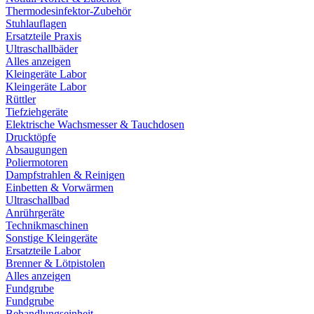
Thermodesinfektor-Zubehör
Stuhlauflagen
Ersatzteile Praxis
Ultraschallbäder
Alles anzeigen
Kleingeräte Labor
Kleingeräte Labor
Rüttler
Tiefziehgeräte
Elektrische Wachsmesser & Tauchdosen
Drucktöpfe
Absaugungen
Poliermotoren
Dampfstrahlen & Reinigen
Einbetten & Vorwärmen
Ultraschallbad
Anrührgeräte
Technikmaschinen
Sonstige Kleingeräte
Ersatzteile Labor
Brenner & Lötpistolen
Alles anzeigen
Fundgrube
Fundgrube
Behandlungseinheit