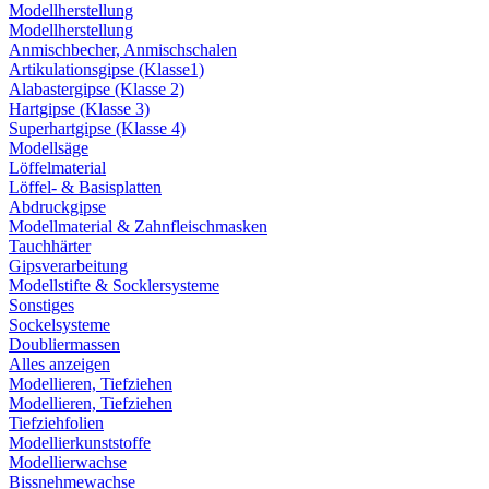
Modellherstellung
Modellherstellung
Anmischbecher, Anmischschalen
Artikulationsgipse (Klasse1)
Alabastergipse (Klasse 2)
Hartgipse (Klasse 3)
Superhartgipse (Klasse 4)
Modellsäge
Löffelmaterial
Löffel- & Basisplatten
Abdruckgipse
Modellmaterial & Zahnfleischmasken
Tauchhärter
Gipsverarbeitung
Modellstifte & Socklersysteme
Sonstiges
Sockelsysteme
Doubliermassen
Alles anzeigen
Modellieren, Tiefziehen
Modellieren, Tiefziehen
Tiefziehfolien
Modellierkunststoffe
Modellierwachse
Bissnehmewachse