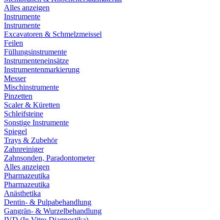
Alles anzeigen
Instrumente
Instrumente
Excavatoren & Schmelzmeissel
Feilen
Füllungsinstrumente
Instrumenteneinsätze
Instrumentenmarkierung
Messer
Mischinstrumente
Pinzetten
Scaler & Küretten
Schleifsteine
Sonstige Instrumente
Spiegel
Trays & Zubehör
Zahnreiniger
Zahnsonden, Paradontometer
Alles anzeigen
Pharmazeutika
Pharmazeutika
Anästhetika
Dentin- & Pulpabehandlung
Gangrän- & Wurzelbehandlung
IVD (In Vitro Diagnostika)