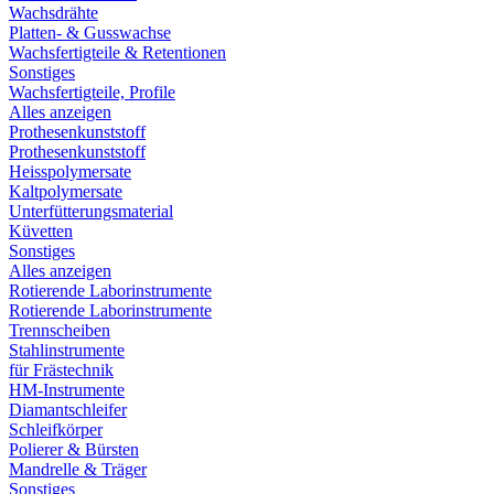
Wachsdrähte
Platten- & Gusswachse
Wachsfertigteile & Retentionen
Sonstiges
Wachsfertigteile, Profile
Alles anzeigen
Prothesenkunststoff
Prothesenkunststoff
Heisspolymersate
Kaltpolymersate
Unterfütterungsmaterial
Küvetten
Sonstiges
Alles anzeigen
Rotierende Laborinstrumente
Rotierende Laborinstrumente
Trennscheiben
Stahlinstrumente
für Frästechnik
HM-Instrumente
Diamantschleifer
Schleifkörper
Polierer & Bürsten
Mandrelle & Träger
Sonstiges