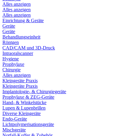
Alles anzeigen
Alles anzeigen
Alles anzeigen
Einrichtung & Geräte
Geräte
Geräte
Behandlungseinheit
Röntgen
CAD/CAM und 3D-Druck
Intraoralscanner
Hygiene
Prophylaxe
Chirurgie
Alles anzeigen
Kleingeräte Praxis
Kleingeräte Praxis
Implantologie- & Chirurgiegeräte
Prophylaxe & ZEG-Geräte
Hand- & Winkelstücke
Lupen & Lupenbrillen
Diverse Kleingeräte
Endo-Geräte
Lichtpolymerisationsgeräte
Mischgeräte
Notfall-Koffer & Zubehör