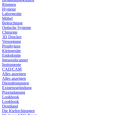
Röntgen
Hygiene
Laborgeräte
Möbel
Beleuchtung
Optische Systeme
Chirurgie
3D Drucker
Versorgung
Prophylaxe
Kleingeräte
Endodontie
Intraoralscanner
Instrumente
CAD/CAM
Alles anzeigen
Alles anzeigen
Dienstleistungen
Existenzgründung
Praxisplanung
Lookbook
Lookbook
Dentiland
Die Kieferchirurgen