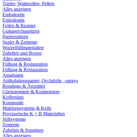
Tupfer, Watterollen, Pellets
Alles anzeigen
Endodontie
Endodontie
Feilen & Reamer
Guttaperchaspitzen
Papierspitzen
Sealer & Zemente
Wurzelfüllmaterialien
Zubehör und Boxen
Alles anzeigen
Füllung & Restauration
Füllung & Restauration
Amalgame
Artikulationspapier, Occlufolie, -sprays
Bondings & Ätzmittel
Glasionomere & Kompomere
Kofferdam
Komposite
Matrizensysteme & Keile
Provisorische K + B Materialien
Stiftsysteme
Zemente
Zubehör & Sonstiges
Alles anzeigen