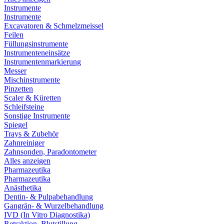
Instrumente
Instrumente
Excavatoren & Schmelzmeissel
Feilen
Füllungsinstrumente
Instrumenteneinsätze
Instrumentenmarkierung
Messer
Mischinstrumente
Pinzetten
Scaler & Küretten
Schleifsteine
Sonstige Instrumente
Spiegel
Trays & Zubehör
Zahnreiniger
Zahnsonden, Paradontometer
Alles anzeigen
Pharmazeutika
Pharmazeutika
Anästhetika
Dentin- & Pulpabehandlung
Gangrän- & Wurzelbehandlung
IVD (In Vitro Diagnostika)
Retraktion, Blutstillung