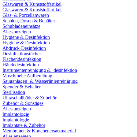
Glaswaren & Kunststoffartikel
Glaswaren & Kunststoffartikel
Glas- & Porzellanwaren
Schalen, Dosen & Behälter
Schubladeneinsätze
Alles anzeigen
Hygiene & Desinfektion
Hygiene & Desinfektion
Abdruck-Desinfektion
Desinfektionstücher
Flächendesinfektion
Händedesinfektion
Instrumentenreinigung & -desinfektion
Maschinelle Aufbereitung
Sauganlagen- & Wasserlinienreinigung
Spender & Behälter
Sterilisation
Ultraschallbäder & Zubehör
Zubehör & Sonstiges
Alles anzeigen
Implantologie
Implantologie
Implantate & Zubehör
Membranen & Knochenersatzmaterial
Alles anzeigen