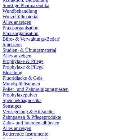
Sonstige Pharmazeutika
Wundbehandlung
Wurzelfüllmaterial
Alles anzeigen
Praxisorganisation
Praxisorganisation
Büro- & Verwaltungs-Bedarf
Spielzeug
Studien- & Übungsmaterial
Alles anzeigen
Prophylaxe & Pflege
Prophylaxe & Pflege
Bleaching
Fluoridlacke & Gele
Mundspüllösungen
Polier- und Zahnreinigungspasten
Prophylaxepulver
Speicheldiagnostika
Sonstiges
Versiegelung & Hilfsmittel
Zahnpasten & Pflegeprodukte
Zahn- und Interdentalbürsten
Alles anzeigen
Rotierende Instrumente