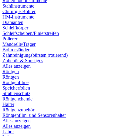
Rotierende Instrumente
Stahlinstrumente
Chirurgie-Bohrer
HM-Instrumente
Diamanten
Schleifkörper
Schleifscheiben/Finierstreifen
Polierer
Mandrelle/Träger
Bohrerständer
Zahnreinigungsbürsten (rotierend)
Zubehör & Sonstiges
Alles anzeigen
Röntgen
Röntgen
Röntgenfilme
Speicherfolien
Strahlenschutz
Röntgenchemie
Halter
Röntgenzubehör
Röntgenfilm- und Sensorenhalter
Alles anzeigen
Alles anzeigen
Labor