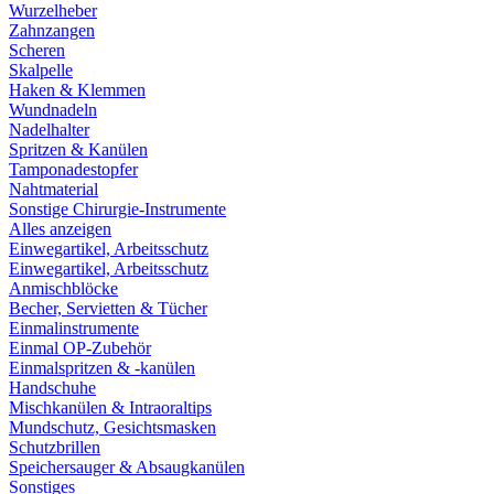
Wurzelheber
Zahnzangen
Scheren
Skalpelle
Haken & Klemmen
Wundnadeln
Nadelhalter
Spritzen & Kanülen
Tamponadestopfer
Nahtmaterial
Sonstige Chirurgie-Instrumente
Alles anzeigen
Einwegartikel, Arbeitsschutz
Einwegartikel, Arbeitsschutz
Anmischblöcke
Becher, Servietten & Tücher
Einmalinstrumente
Einmal OP-Zubehör
Einmalspritzen & -kanülen
Handschuhe
Mischkanülen & Intraoraltips
Mundschutz, Gesichtsmasken
Schutzbrillen
Speichersauger & Absaugkanülen
Sonstiges