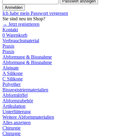
Passwort anzeigen
Anmelden
Ich habe mein Passwort vergessen
Sie sind neu im Shop?
→ Jetzt registrieren
Kontakt
0
Warenkorb
Verbrauchsmaterial
Praxis
Praxis
Abformung & Bissnahme
Abformung & Bissnahme
Alginate
A Silikone
C Silikone
Polyether
Bissregistriermaterialien
Abformlöffel
Abformzubehör
Artikulation
Unterfütterung
Weitere Abformmaterialien
Alles anzeigen
Chirurgie
Chirurgie