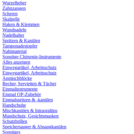
Wurzelheber
Zahnzangen
Scheren
Skalpelle
Haken & Klemmen
Wundnadeln
Nadelhalter
Spritzen & Kanülen
Tamponadestopfer
Nahtmaterial
Sonstige Chirurgie-Instrumente
Alles anzeigen
Einwegartikel, Arbeitsschutz
Einwegartikel, Arbeitsschutz
Anmischblöcke
Becher, Servietten & Tücher
Einmalinstrumente
Einmal OP-Zubehör
Einmalspritzen & -kanülen
Handschuhe
Mischkanülen & Intraoraltips
Mundschutz, Gesichtsmasken
Schutzbrillen
Speichersauger & Absaugkanülen
Sonstiges