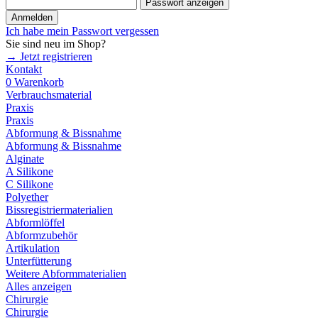
Passwort anzeigen
Anmelden
Ich habe mein Passwort vergessen
Sie sind neu im Shop?
→ Jetzt registrieren
Kontakt
0
Warenkorb
Verbrauchsmaterial
Praxis
Praxis
Abformung & Bissnahme
Abformung & Bissnahme
Alginate
A Silikone
C Silikone
Polyether
Bissregistriermaterialien
Abformlöffel
Abformzubehör
Artikulation
Unterfütterung
Weitere Abformmaterialien
Alles anzeigen
Chirurgie
Chirurgie