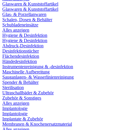
Glaswaren & Kunststoffartikel
Glaswaren & Kunststoffartikel
Glas- & Porzellanwaren
Schalen, Dosen & Behälter
Schubladeneinsätze
Alles anzeigen
Hygiene & Desinfektion
Hygiene & Desinfektion
Abdruck-Desinfektion
Desinfektionstücher
Flächendesinfektion
Händedesinfektion
Instrumentenreinigung & -desinfektion
Maschinelle Aufbereitung
Sauganlagen- & Wasserlinienreinigung
Spender & Behälter
Sterilisation
Ultraschallbäder & Zubehör
Zubehör & Sonstiges
Alles anzeigen
Implantologie
Implantologie
Implantate & Zubehör
Membranen & Knochenersatzmaterial
Alles anzeigen