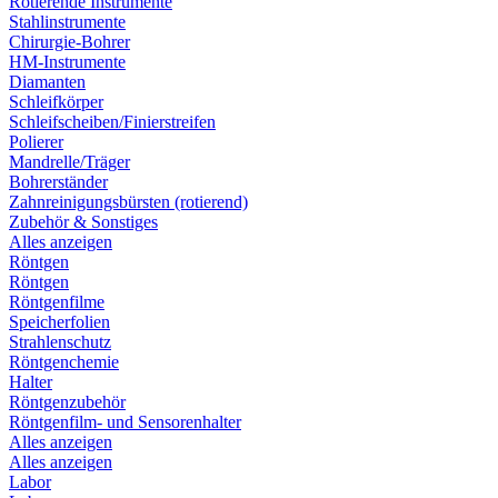
Rotierende Instrumente
Stahlinstrumente
Chirurgie-Bohrer
HM-Instrumente
Diamanten
Schleifkörper
Schleifscheiben/Finierstreifen
Polierer
Mandrelle/Träger
Bohrerständer
Zahnreinigungsbürsten (rotierend)
Zubehör & Sonstiges
Alles anzeigen
Röntgen
Röntgen
Röntgenfilme
Speicherfolien
Strahlenschutz
Röntgenchemie
Halter
Röntgenzubehör
Röntgenfilm- und Sensorenhalter
Alles anzeigen
Alles anzeigen
Labor