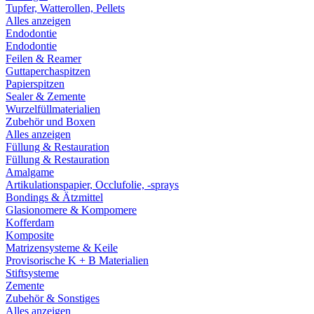
Tupfer, Watterollen, Pellets
Alles anzeigen
Endodontie
Endodontie
Feilen & Reamer
Guttaperchaspitzen
Papierspitzen
Sealer & Zemente
Wurzelfüllmaterialien
Zubehör und Boxen
Alles anzeigen
Füllung & Restauration
Füllung & Restauration
Amalgame
Artikulationspapier, Occlufolie, -sprays
Bondings & Ätzmittel
Glasionomere & Kompomere
Kofferdam
Komposite
Matrizensysteme & Keile
Provisorische K + B Materialien
Stiftsysteme
Zemente
Zubehör & Sonstiges
Alles anzeigen