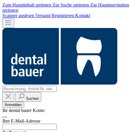
Zum Hauptinhalt springen
Zur Suche springen
Zur Hauptnavigation
springen
Scanner auslesen
Versand
Registrieren
Kontakt
Suchen
Anmelden
Ihr dental bauer Konto
Ihre E-Mail-Adresse