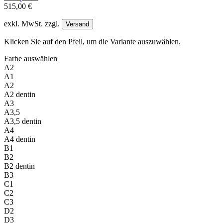
515,00 €
exkl. MwSt. zzgl.
Versand
Klicken Sie auf den Pfeil, um die Variante auszuwählen.
Farbe
auswählen
A2
A1
A2
A2 dentin
A3
A3,5
A3,5 dentin
A4
A4 dentin
B1
B2
B2 dentin
B3
C1
C2
C3
D2
D3