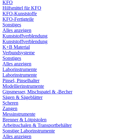
KFO
Hilfsmittel für KFO
KFO-Kunststoffe
KFO-Fertigteile
Sonstiges
Alles anzeigen
Kunststoffverblendung
Kunststoffverblendung
K+B Material
Verbundsysteme
Sonstiges
Alles anzeigen
Laborinstrumente
Laborinstrumente
Pinsel, Pinselhalter
Modellierinstrumente
Gipsmesser, Mischspatel & -Becher
Sägen & Sägeblätter
Scheren
Zangen
Messinstrumente
Brenner & Lötpistolen
Arbeitsschalen & Transportbehälter
Sonstige Laborinstrumente
Alles anzeigen