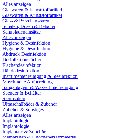
Alles anzeigen
Glaswaren & Kunststoffartikel
Glaswaren & Kunststoffartikel
Glas- & Porzellanwaren
Schalen, Dosen & Behälter
Schubladeneinsätze
Alles anzeigen
Hygiene & Desinfektion
Hygiene & Desinfektion
Abdruck-Desinfektion
Desinfektionstücher
Flächendesinfektion
Händedesinfektion
Instrumentenreinigung & -desinfektion
Maschinelle Aufbereitung
Sauganlagen- & Wasserlinienreinigung
Spender & Behälter
Sterilisation
Ultraschallbäder & Zubehör
Zubehör & Sonstiges
Alles anzeigen
Implantologie
Implantologie
Implantate & Zubehör
Membranen & Knochenersatzmaterial