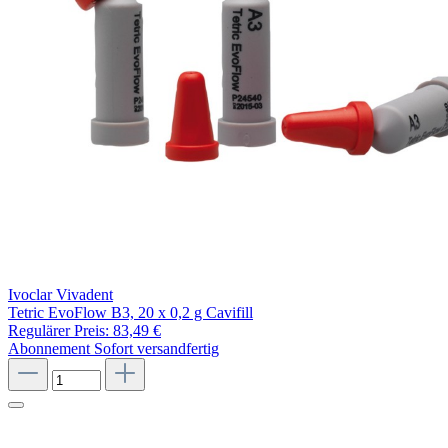
Ivoclar Vivadent
Tetric EvoFlow B3, 20 x 0,2 g Cavifill
Regulärer Preis:
83,49 €
Abonnement
Sofort versandfertig