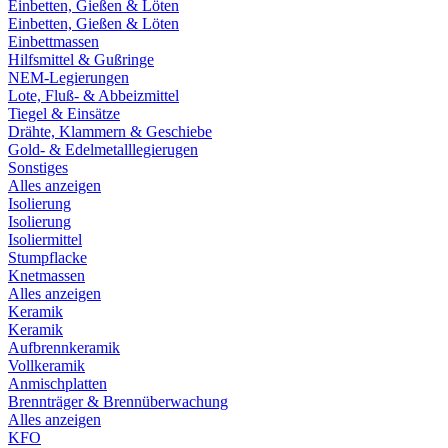
Einbetten, Gießen & Löten
Einbetten, Gießen & Löten
Einbettmassen
Hilfsmittel & Gußringe
NEM-Legierungen
Lote, Fluß- & Abbeizmittel
Tiegel & Einsätze
Drähte, Klammern & Geschiebe
Gold- & Edelmetalllegierugen
Sonstiges
Alles anzeigen
Isolierung
Isolierung
Isoliermittel
Stumpflacke
Knetmassen
Alles anzeigen
Keramik
Keramik
Aufbrennkeramik
Vollkeramik
Anmischplatten
Brennträger & Brennüberwachung
Alles anzeigen
KFO