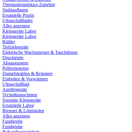
Thermodesinfektor-Zubehör
Stuhlauflagen
Ersatzteile Praxis
Ultraschallbäder
Alles anzeigen
Kleingeräte Labor
Kleingeräte Labor
Rüttler
Tiefziehgeräte
Elektrische Wachsmesser & Tauchdosen
Drucktöpfe
Absaugungen
Poliermotoren
Dampfstrahlen & Reinigen
Einbetten & Vorwärmen
Ultraschallbad
Anrührgeräte
Technikmaschinen
Sonstige Kleingeräte
Ersatzteile Labor
Brenner & Lötpistolen
Alles anzeigen
Fundgrube
Fundgrube
Behandlungseinheit