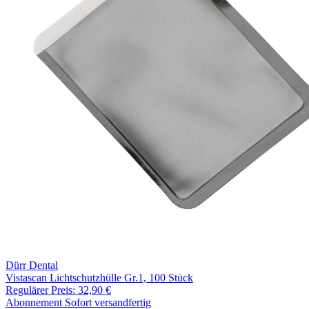
Dürr Dental
Vistascan Lichtschutzhülle Gr.1, 100 Stück
Regulärer Preis:
32,90 €
Abonnement
Sofort versandfertig