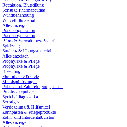
Retraktion, Blutstillung
Sonstige Pharmazeutika
Wundbehandlung
Wurzelfüllmaterial
Alles anzeigen
Praxisorganisation
Praxisorganisation
Büro- & Verwaltungs-Bedarf
Spielzeug
Studien- & Übungsmaterial
Alles anzeigen
Prophylaxe & Pflege
Prophylaxe & Pflege
Bleaching
Fluoridlacke & Gele
Mundspüllösungen
Polier- und Zahnreinigungspasten
Prophylaxepulver
Speicheldiagnostika
Sonstiges
Versiegelung & Hilfsmittel
Zahnpasten & Pflegeprodukte
Zahn- und Interdentalbürsten
Alles anzeigen