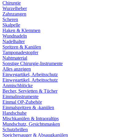
Chirurgie
Wurzelheber
Zahnzangen
Scheren
Skalpelle
Haken & Klemmen
Wundnadeln
Nadelhalter
Spritzen & Kanülen
Tamponadestopfer
Nahtmaterial
Sonstige Chirurgie-Instrumente
Alles anzeigen
Einwegartikel, Arbeitsschutz
Einwegartikel, Arbeitsschutz
Anmischblöcke
Becher, Servietten & Tücher
Einmalinstrumente
Einmal OP-Zubehör
Einmalspritzen & -kanülen
Handschuhe
Mischkanülen & Intraoraltips
Mundschutz, Gesichtsmasken
Schutzbrillen
Speichersauger & Absaugkanülen