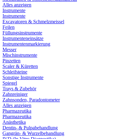
Alles anzeigen
Instrumente
Instrumente
Excavatoren & Schmelzmeissel
Feilen
Füllungsinstrumente
Instrumenteneinsätze
Instrumentenmarkierung
Messer
Mischinstrumente
Pinzetten
Scaler & Küretten
Schleifsteine
Sonstige Instrumente
Spiegel
Trays & Zubehör
Zahnreiniger
Zahnsonden, Paradontometer
Alles anzeigen
Pharmazeutika
Pharmazeutika
Anästhetika
Dentin- & Pulpabehandlung
Gangrän- & Wurzelbehandlung
IVD (In Vitro Diagnostika)