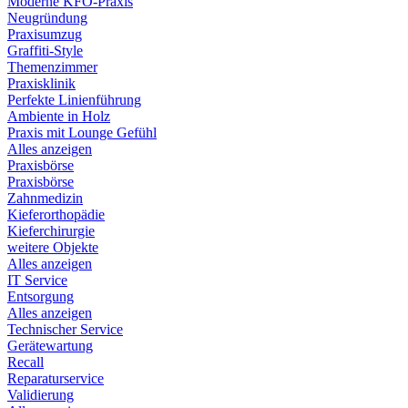
Moderne KFO-Praxis
Neugründung
Praxisumzug
Graffiti-Style
Themenzimmer
Praxisklinik
Perfekte Linienführung
Ambiente in Holz
Praxis mit Lounge Gefühl
Alles anzeigen
Praxisbörse
Praxisbörse
Zahnmedizin
Kieferorthopädie
Kieferchirurgie
weitere Objekte
Alles anzeigen
IT Service
Entsorgung
Alles anzeigen
Technischer Service
Gerätewartung
Recall
Reparaturservice
Validierung