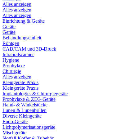
Alles anzeigen
Alles anzeigen
Alles anzeigen
Einrichtung & Geräte
Geräte
Geräte
Behandlungseinheit
Röntgen
CAD/CAM und 3D-Druck
Intraoralscanner
Hygiene
Prophylaxe
Chirurgie
Alles anzeigen
Kleingeräte Praxis
Kleingeräte Praxis
Implantologie- & Chirurgiegeräte
Prophylaxe & ZEG-Geräte
Hand- & Winkelstücke
Lupen & Lupenbrillen
Diverse Kleingeräte
Endo-Geräte
Lichtpolymerisationsgeräte
Mischgeräte
Notfall-Koffer & Zubehör