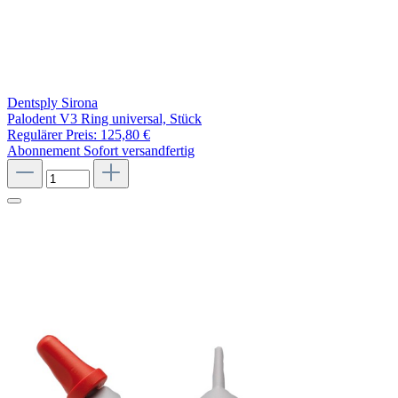
Dentsply Sirona
Palodent V3 Ring universal, Stück
Regulärer Preis:
125,80 €
Abonnement
Sofort versandfertig