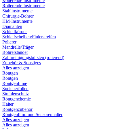
Rotierende Instrumente
Rotierende Instrumente
Stahlinstrumente
Chirurgie-Bohrer
HM-Instrumente
Diamanten
Schleifkörper
Schleifscheiben/Finierstreifen
Polierer
Mandrelle/Träger
Bohrerständer
Zahnreinigungsbürsten (rotierend)
Zubehör & Sonstiges
Alles anzeigen
Röntgen
Röntgen
Röntgenfilme
Speicherfolien
Strahlenschutz
Röntgenchemie
Halter
Röntgenzubehör
Röntgenfilm- und Sensorenhalter
Alles anzeigen
Alles anzeigen