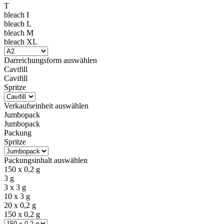
T
bleach I
bleach L
bleach M
bleach XL
Darreichungsform
auswählen
Cavifill
Cavifill
Spritze
Verkaufseinheit
auswählen
Jumbopack
Jumbopack
Packung
Spritze
Packungsinhalt
auswählen
150 x 0,2 g
3 g
3 x 3 g
10 x 3 g
20 x 0,2 g
150 x 0,2 g