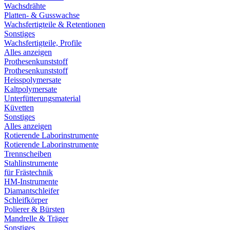
Wachsdrähte
Platten- & Gusswachse
Wachsfertigteile & Retentionen
Sonstiges
Wachsfertigteile, Profile
Alles anzeigen
Prothesenkunststoff
Prothesenkunststoff
Heisspolymersate
Kaltpolymersate
Unterfütterungsmaterial
Küvetten
Sonstiges
Alles anzeigen
Rotierende Laborinstrumente
Rotierende Laborinstrumente
Trennscheiben
Stahlinstrumente
für Frästechnik
HM-Instrumente
Diamantschleifer
Schleifkörper
Polierer & Bürsten
Mandrelle & Träger
Sonstiges