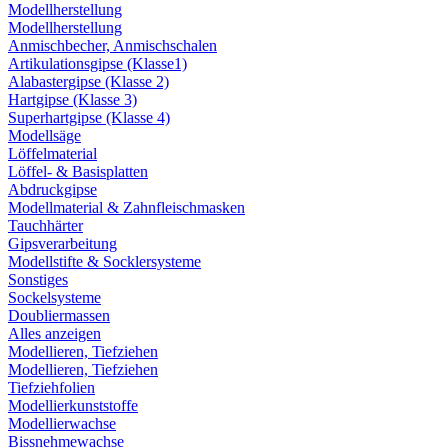
Modellherstellung
Modellherstellung
Anmischbecher, Anmischschalen
Artikulationsgipse (Klasse1)
Alabastergipse (Klasse 2)
Hartgipse (Klasse 3)
Superhartgipse (Klasse 4)
Modellsäge
Löffelmaterial
Löffel- & Basisplatten
Abdruckgipse
Modellmaterial & Zahnfleischmasken
Tauchhärter
Gipsverarbeitung
Modellstifte & Socklersysteme
Sonstiges
Sockelsysteme
Doubliermassen
Alles anzeigen
Modellieren, Tiefziehen
Modellieren, Tiefziehen
Tiefziehfolien
Modellierkunststoffe
Modellierwachse
Bissnehmewachse