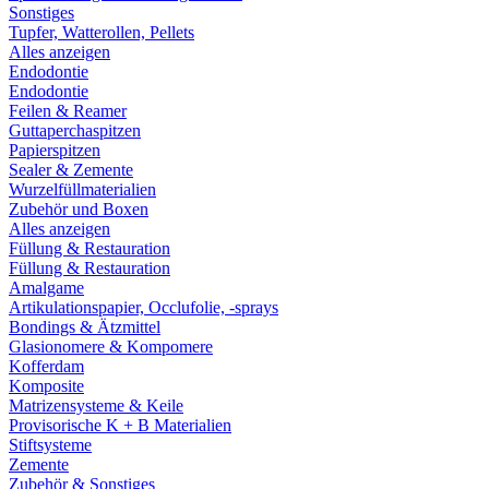
Sonstiges
Tupfer, Watterollen, Pellets
Alles anzeigen
Endodontie
Endodontie
Feilen & Reamer
Guttaperchaspitzen
Papierspitzen
Sealer & Zemente
Wurzelfüllmaterialien
Zubehör und Boxen
Alles anzeigen
Füllung & Restauration
Füllung & Restauration
Amalgame
Artikulationspapier, Occlufolie, -sprays
Bondings & Ätzmittel
Glasionomere & Kompomere
Kofferdam
Komposite
Matrizensysteme & Keile
Provisorische K + B Materialien
Stiftsysteme
Zemente
Zubehör & Sonstiges