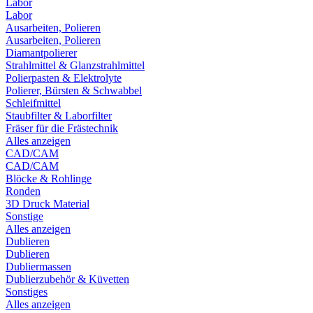
Labor
Labor
Ausarbeiten, Polieren
Ausarbeiten, Polieren
Diamantpolierer
Strahlmittel & Glanzstrahlmittel
Polierpasten & Elektrolyte
Polierer, Bürsten & Schwabbel
Schleifmittel
Staubfilter & Laborfilter
Fräser für die Frästechnik
Alles anzeigen
CAD/CAM
CAD/CAM
Blöcke & Rohlinge
Ronden
3D Druck Material
Sonstige
Alles anzeigen
Dublieren
Dublieren
Dubliermassen
Dublierzubehör & Küvetten
Sonstiges
Alles anzeigen