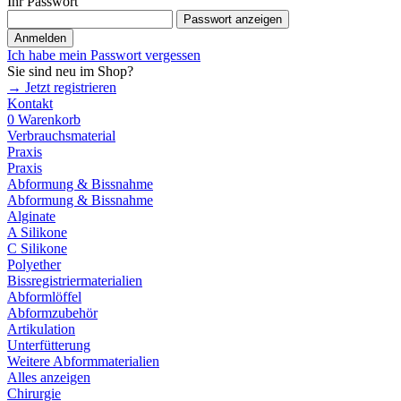
Ihr Passwort
Passwort anzeigen
Anmelden
Ich habe mein Passwort vergessen
Sie sind neu im Shop?
→ Jetzt registrieren
Kontakt
0
Warenkorb
Verbrauchsmaterial
Praxis
Praxis
Abformung & Bissnahme
Abformung & Bissnahme
Alginate
A Silikone
C Silikone
Polyether
Bissregistriermaterialien
Abformlöffel
Abformzubehör
Artikulation
Unterfütterung
Weitere Abformmaterialien
Alles anzeigen
Chirurgie