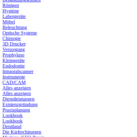
Röntgen
Hygiene
Laborgeräte
Möbel
Beleuchtung
Optische Systeme
Chirurgie
3D Drucker
Versorgung
Prophylaxe
Kleingeräte
Endodontie
Intraoralscanner
Instrumente
CAD/CAM
Alles anzeigen
Alles anzeigen
Dienstleistungen
Existenzgründung
Praxisplanung
Lookbook
Lookbook
Dentiland
Die Kieferchirurgen