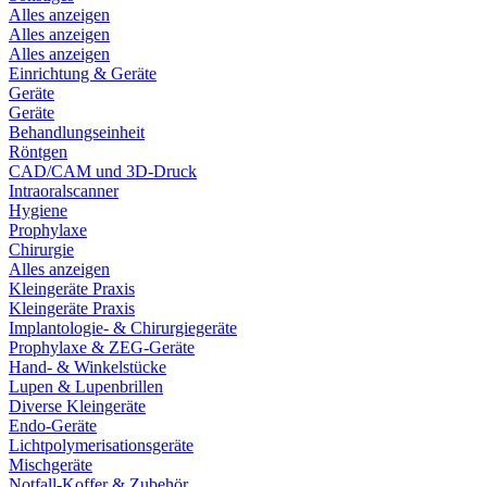
Alles anzeigen
Alles anzeigen
Alles anzeigen
Einrichtung & Geräte
Geräte
Geräte
Behandlungseinheit
Röntgen
CAD/CAM und 3D-Druck
Intraoralscanner
Hygiene
Prophylaxe
Chirurgie
Alles anzeigen
Kleingeräte Praxis
Kleingeräte Praxis
Implantologie- & Chirurgiegeräte
Prophylaxe & ZEG-Geräte
Hand- & Winkelstücke
Lupen & Lupenbrillen
Diverse Kleingeräte
Endo-Geräte
Lichtpolymerisationsgeräte
Mischgeräte
Notfall-Koffer & Zubehör