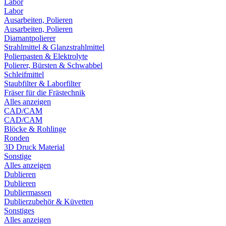
Labor
Labor
Ausarbeiten, Polieren
Ausarbeiten, Polieren
Diamantpolierer
Strahlmittel & Glanzstrahlmittel
Polierpasten & Elektrolyte
Polierer, Bürsten & Schwabbel
Schleifmittel
Staubfilter & Laborfilter
Fräser für die Frästechnik
Alles anzeigen
CAD/CAM
CAD/CAM
Blöcke & Rohlinge
Ronden
3D Druck Material
Sonstige
Alles anzeigen
Dublieren
Dublieren
Dubliermassen
Dublierzubehör & Küvetten
Sonstiges
Alles anzeigen