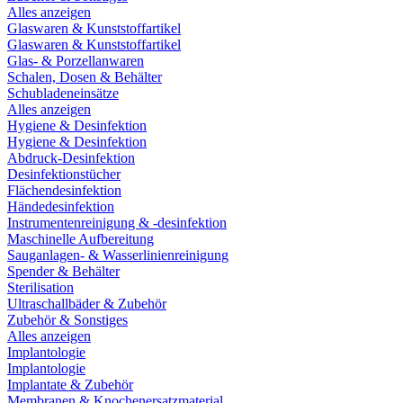
Alles anzeigen
Glaswaren & Kunststoffartikel
Glaswaren & Kunststoffartikel
Glas- & Porzellanwaren
Schalen, Dosen & Behälter
Schubladeneinsätze
Alles anzeigen
Hygiene & Desinfektion
Hygiene & Desinfektion
Abdruck-Desinfektion
Desinfektionstücher
Flächendesinfektion
Händedesinfektion
Instrumentenreinigung & -desinfektion
Maschinelle Aufbereitung
Sauganlagen- & Wasserlinienreinigung
Spender & Behälter
Sterilisation
Ultraschallbäder & Zubehör
Zubehör & Sonstiges
Alles anzeigen
Implantologie
Implantologie
Implantate & Zubehör
Membranen & Knochenersatzmaterial