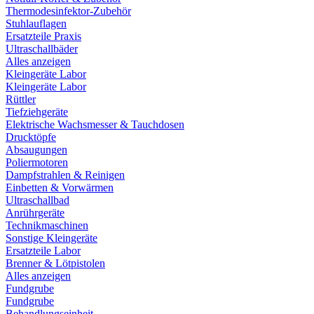
Thermodesinfektor-Zubehör
Stuhlauflagen
Ersatzteile Praxis
Ultraschallbäder
Alles anzeigen
Kleingeräte Labor
Kleingeräte Labor
Rüttler
Tiefziehgeräte
Elektrische Wachsmesser & Tauchdosen
Drucktöpfe
Absaugungen
Poliermotoren
Dampfstrahlen & Reinigen
Einbetten & Vorwärmen
Ultraschallbad
Anrührgeräte
Technikmaschinen
Sonstige Kleingeräte
Ersatzteile Labor
Brenner & Lötpistolen
Alles anzeigen
Fundgrube
Fundgrube
Behandlungseinheit