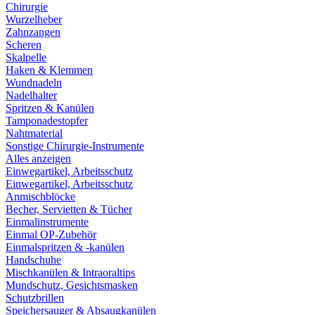
Chirurgie
Wurzelheber
Zahnzangen
Scheren
Skalpelle
Haken & Klemmen
Wundnadeln
Nadelhalter
Spritzen & Kanülen
Tamponadestopfer
Nahtmaterial
Sonstige Chirurgie-Instrumente
Alles anzeigen
Einwegartikel, Arbeitsschutz
Einwegartikel, Arbeitsschutz
Anmischblöcke
Becher, Servietten & Tücher
Einmalinstrumente
Einmal OP-Zubehör
Einmalspritzen & -kanülen
Handschuhe
Mischkanülen & Intraoraltips
Mundschutz, Gesichtsmasken
Schutzbrillen
Speichersauger & Absaugkanülen