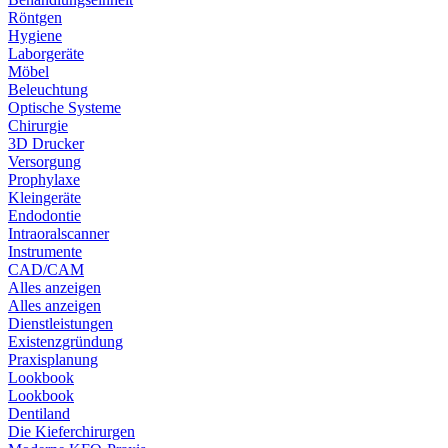
Röntgen
Hygiene
Laborgeräte
Möbel
Beleuchtung
Optische Systeme
Chirurgie
3D Drucker
Versorgung
Prophylaxe
Kleingeräte
Endodontie
Intraoralscanner
Instrumente
CAD/CAM
Alles anzeigen
Alles anzeigen
Dienstleistungen
Existenzgründung
Praxisplanung
Lookbook
Lookbook
Dentiland
Die Kieferchirurgen