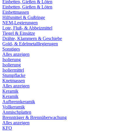
Einbetten, Gießen & Löten
Einbetten, Gießen & Löten
Einbettmassen
Hilfsmittel & Gußringe
NEM-Legierungen
Lote, Fluß- & Abbeizmittel
Tiegel & Einsätze
Drähte, Klammern & Geschiebe
Gold- & Edelmetalllegierugen
Sonstiges
Alles anzeigen
Isolierung
Isolierung
Isoliermittel
Stumpflacke
Knetmassen
Alles anzeigen
Keramik
Keramik
Aufbrennkeramik
Vollkeramik
Anmischplatten
Brennträger & Brennüberwachung
Alles anzeigen
KFO