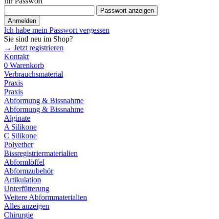
Ihr Passwort
Passwort anzeigen
Anmelden
Ich habe mein Passwort vergessen
Sie sind neu im Shop?
→ Jetzt registrieren
Kontakt
0
Warenkorb
Verbrauchsmaterial
Praxis
Praxis
Abformung & Bissnahme
Abformung & Bissnahme
Alginate
A Silikone
C Silikone
Polyether
Bissregistriermaterialien
Abformlöffel
Abformzubehör
Artikulation
Unterfütterung
Weitere Abformmaterialien
Alles anzeigen
Chirurgie