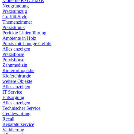
Moderne KFO-Praxis
Neugründung
Praxisumzug
Graffiti-Style
Themenzimmer
Praxisklinik
Perfekte Linienführung
Ambiente in Holz
Praxis mit Lounge Gefühl
Alles anzeigen
Praxisbörse
Praxisbörse
Zahnmedizin
Kieferorthopädie
Kieferchirurgie
weitere Objekte
Alles anzeigen
IT Service
Entsorgung
Alles anzeigen
Technischer Service
Gerätewartung
Recall
Reparaturservice
Validierung