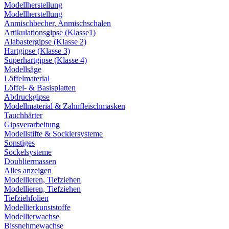
Modellherstellung
Modellherstellung
Anmischbecher, Anmischschalen
Artikulationsgipse (Klasse1)
Alabastergipse (Klasse 2)
Hartgipse (Klasse 3)
Superhartgipse (Klasse 4)
Modellsäge
Löffelmaterial
Löffel- & Basisplatten
Abdruckgipse
Modellmaterial & Zahnfleischmasken
Tauchhärter
Gipsverarbeitung
Modellstifte & Socklersysteme
Sonstiges
Sockelsysteme
Doubliermassen
Alles anzeigen
Modellieren, Tiefziehen
Modellieren, Tiefziehen
Tiefziehfolien
Modellierkunststoffe
Modellierwachse
Bissnehmewachse