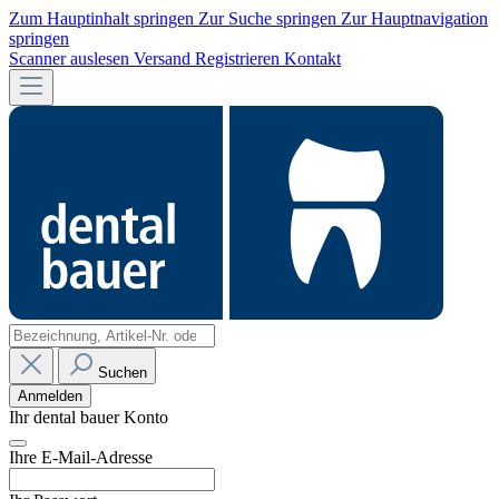
Zum Hauptinhalt springen
Zur Suche springen
Zur Hauptnavigation
springen
Scanner auslesen
Versand
Registrieren
Kontakt
Suchen
Anmelden
Ihr dental bauer Konto
Ihre E-Mail-Adresse