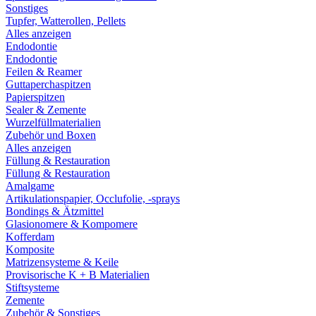
Sonstiges
Tupfer, Watterollen, Pellets
Alles anzeigen
Endodontie
Endodontie
Feilen & Reamer
Guttaperchaspitzen
Papierspitzen
Sealer & Zemente
Wurzelfüllmaterialien
Zubehör und Boxen
Alles anzeigen
Füllung & Restauration
Füllung & Restauration
Amalgame
Artikulationspapier, Occlufolie, -sprays
Bondings & Ätzmittel
Glasionomere & Kompomere
Kofferdam
Komposite
Matrizensysteme & Keile
Provisorische K + B Materialien
Stiftsysteme
Zemente
Zubehör & Sonstiges