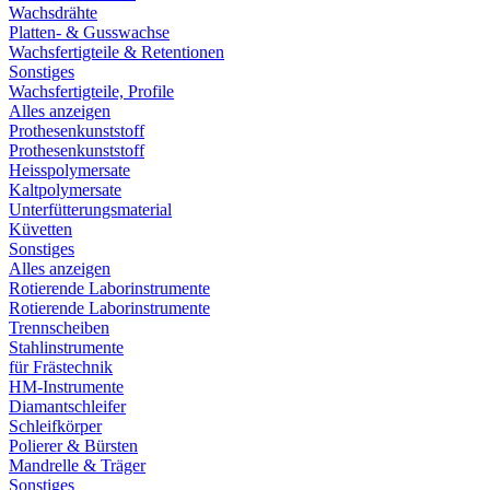
Wachsdrähte
Platten- & Gusswachse
Wachsfertigteile & Retentionen
Sonstiges
Wachsfertigteile, Profile
Alles anzeigen
Prothesenkunststoff
Prothesenkunststoff
Heisspolymersate
Kaltpolymersate
Unterfütterungsmaterial
Küvetten
Sonstiges
Alles anzeigen
Rotierende Laborinstrumente
Rotierende Laborinstrumente
Trennscheiben
Stahlinstrumente
für Frästechnik
HM-Instrumente
Diamantschleifer
Schleifkörper
Polierer & Bürsten
Mandrelle & Träger
Sonstiges