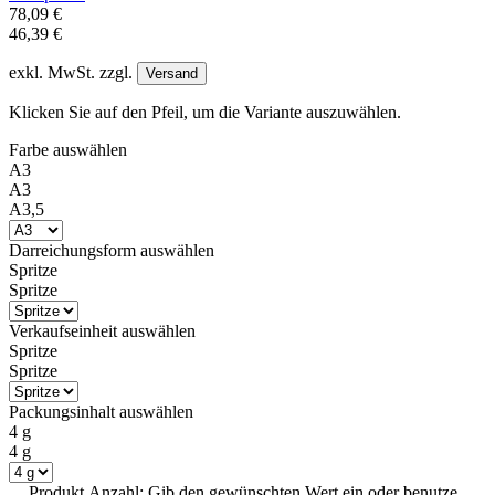
78,09 €
46,39 €
exkl. MwSt. zzgl.
Versand
Klicken Sie auf den Pfeil, um die Variante auszuwählen.
Farbe
auswählen
A3
A3
A3,5
Darreichungsform
auswählen
Spritze
Spritze
Verkaufseinheit
auswählen
Spritze
Spritze
Packungsinhalt
auswählen
4 g
4 g
Produkt Anzahl: Gib den gewünschten Wert ein oder benutze