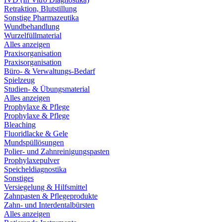
Retraktion, Blutstillung
Sonstige Pharmazeutika
Wundbehandlung
Wurzelfüllmaterial
Alles anzeigen
Praxisorganisation
Praxisorganisation
Büro- & Verwaltungs-Bedarf
Spielzeug
Studien- & Übungsmaterial
Alles anzeigen
Prophylaxe & Pflege
Prophylaxe & Pflege
Bleaching
Fluoridlacke & Gele
Mundspüllösungen
Polier- und Zahnreinigungspasten
Prophylaxepulver
Speicheldiagnostika
Sonstiges
Versiegelung & Hilfsmittel
Zahnpasten & Pflegeprodukte
Zahn- und Interdentalbürsten
Alles anzeigen