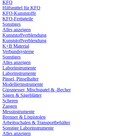
KFO
Hilfsmittel für KFO
KFO-Kunststoffe
KFO-Fertigteile
Sonstiges
Alles anzeigen
Kunststoffverblendung
Kunststoffverblendung
K+B Material
Verbundsysteme
Sonstiges
Alles anzeigen
Laborinstrumente
Laborinstrumente
Pinsel, Pinselhalter
Modellierinstrumente
Gipsmesser, Mischspatel & -Becher
Sägen & Sägeblätter
Scheren
Zangen
Messinstrumente
Brenner & Lötpistolen
Arbeitsschalen & Transportbehälter
Sonstige Laborinstrumente
Alles anzeigen