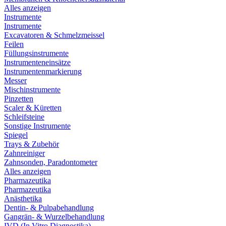
Alles anzeigen
Instrumente
Instrumente
Excavatoren & Schmelzmeissel
Feilen
Füllungsinstrumente
Instrumenteneinsätze
Instrumentenmarkierung
Messer
Mischinstrumente
Pinzetten
Scaler & Küretten
Schleifsteine
Sonstige Instrumente
Spiegel
Trays & Zubehör
Zahnreiniger
Zahnsonden, Paradontometer
Alles anzeigen
Pharmazeutika
Pharmazeutika
Anästhetika
Dentin- & Pulpabehandlung
Gangrän- & Wurzelbehandlung
IVD (In Vitro Diagnostika)