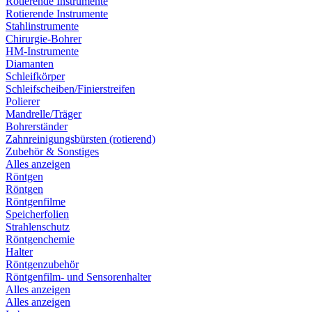
Rotierende Instrumente
Rotierende Instrumente
Stahlinstrumente
Chirurgie-Bohrer
HM-Instrumente
Diamanten
Schleifkörper
Schleifscheiben/Finierstreifen
Polierer
Mandrelle/Träger
Bohrerständer
Zahnreinigungsbürsten (rotierend)
Zubehör & Sonstiges
Alles anzeigen
Röntgen
Röntgen
Röntgenfilme
Speicherfolien
Strahlenschutz
Röntgenchemie
Halter
Röntgenzubehör
Röntgenfilm- und Sensorenhalter
Alles anzeigen
Alles anzeigen