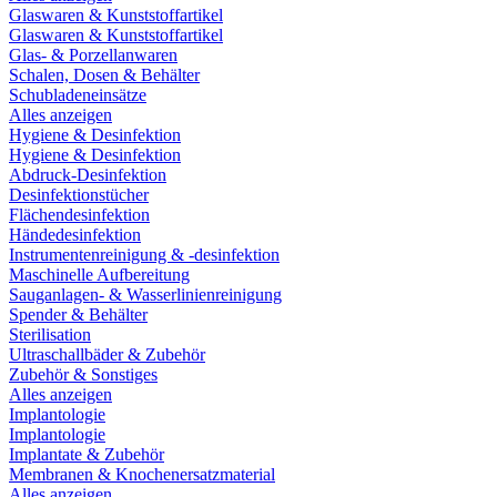
Glaswaren & Kunststoffartikel
Glaswaren & Kunststoffartikel
Glas- & Porzellanwaren
Schalen, Dosen & Behälter
Schubladeneinsätze
Alles anzeigen
Hygiene & Desinfektion
Hygiene & Desinfektion
Abdruck-Desinfektion
Desinfektionstücher
Flächendesinfektion
Händedesinfektion
Instrumentenreinigung & -desinfektion
Maschinelle Aufbereitung
Sauganlagen- & Wasserlinienreinigung
Spender & Behälter
Sterilisation
Ultraschallbäder & Zubehör
Zubehör & Sonstiges
Alles anzeigen
Implantologie
Implantologie
Implantate & Zubehör
Membranen & Knochenersatzmaterial
Alles anzeigen