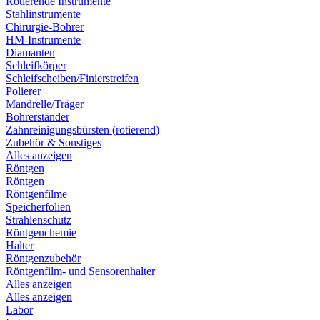
Rotierende Instrumente
Stahlinstrumente
Chirurgie-Bohrer
HM-Instrumente
Diamanten
Schleifkörper
Schleifscheiben/Finierstreifen
Polierer
Mandrelle/Träger
Bohrerständer
Zahnreinigungsbürsten (rotierend)
Zubehör & Sonstiges
Alles anzeigen
Röntgen
Röntgen
Röntgenfilme
Speicherfolien
Strahlenschutz
Röntgenchemie
Halter
Röntgenzubehör
Röntgenfilm- und Sensorenhalter
Alles anzeigen
Alles anzeigen
Labor