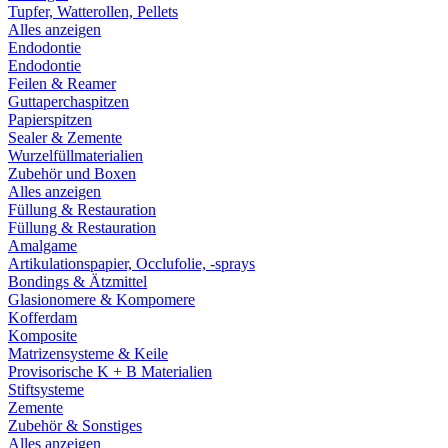
Tupfer, Watterollen, Pellets
Alles anzeigen
Endodontie
Endodontie
Feilen & Reamer
Guttaperchaspitzen
Papierspitzen
Sealer & Zemente
Wurzelfüllmaterialien
Zubehör und Boxen
Alles anzeigen
Füllung & Restauration
Füllung & Restauration
Amalgame
Artikulationspapier, Occlufolie, -sprays
Bondings & Ätzmittel
Glasionomere & Kompomere
Kofferdam
Komposite
Matrizensysteme & Keile
Provisorische K + B Materialien
Stiftsysteme
Zemente
Zubehör & Sonstiges
Alles anzeigen