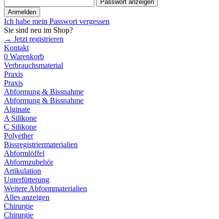
Passwort anzeigen
Anmelden
Ich habe mein Passwort vergessen
Sie sind neu im Shop?
→ Jetzt registrieren
Kontakt
0
Warenkorb
Verbrauchsmaterial
Praxis
Praxis
Abformung & Bissnahme
Abformung & Bissnahme
Alginate
A Silikone
C Silikone
Polyether
Bissregistriermaterialien
Abformlöffel
Abformzubehör
Artikulation
Unterfütterung
Weitere Abformmaterialien
Alles anzeigen
Chirurgie
Chirurgie