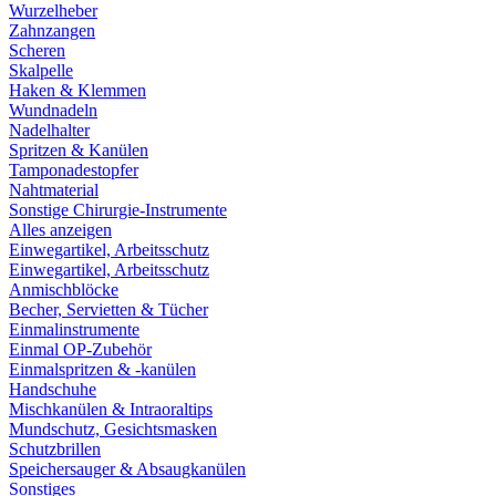
Wurzelheber
Zahnzangen
Scheren
Skalpelle
Haken & Klemmen
Wundnadeln
Nadelhalter
Spritzen & Kanülen
Tamponadestopfer
Nahtmaterial
Sonstige Chirurgie-Instrumente
Alles anzeigen
Einwegartikel, Arbeitsschutz
Einwegartikel, Arbeitsschutz
Anmischblöcke
Becher, Servietten & Tücher
Einmalinstrumente
Einmal OP-Zubehör
Einmalspritzen & -kanülen
Handschuhe
Mischkanülen & Intraoraltips
Mundschutz, Gesichtsmasken
Schutzbrillen
Speichersauger & Absaugkanülen
Sonstiges