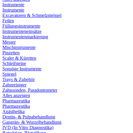
Instrumente
Instrumente
Excavatoren & Schmelzmeissel
Feilen
Füllungsinstrumente
Instrumenteneinsätze
Instrumentenmarkierung
Messer
Mischinstrumente
Pinzetten
Scaler & Küretten
Schleifsteine
Sonstige Instrumente
Spiegel
Trays & Zubehör
Zahnreiniger
Zahnsonden, Paradontometer
Alles anzeigen
Pharmazeutika
Pharmazeutika
Anästhetika
Dentin- & Pulpabehandlung
Gangrän- & Wurzelbehandlung
IVD (In Vitro Diagnostika)
Retraktion, Blutstillung