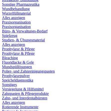
Sonstige Pharmazeutika
Wundbehandlung
Wurzelfüllmaterial
Alles anzeigen
Praxisorganisation
Praxisorganisation
Büro- & Verwaltungs-Bedarf
Spielzeug
Studien- & Übungsmaterial
Alles anzeigen
Prophylaxe & Pflege
Prophylaxe & Pflege
Bleaching
Fluoridlacke & Gele
Mundspüllösungen
Polier- und Zahnreinigungspasten
Prophylaxepulver
Speicheldiagnostika
Sonstiges
Versiegelung & Hilfsmittel
Zahnpasten & Pflegeprodukte
Zahn- und Interdentalbürsten
Alles anzeigen
Rotierende Instrumente