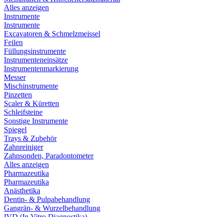
Alles anzeigen
Instrumente
Instrumente
Excavatoren & Schmelzmeissel
Feilen
Füllungsinstrumente
Instrumenteneinsätze
Instrumentenmarkierung
Messer
Mischinstrumente
Pinzetten
Scaler & Küretten
Schleifsteine
Sonstige Instrumente
Spiegel
Trays & Zubehör
Zahnreiniger
Zahnsonden, Paradontometer
Alles anzeigen
Pharmazeutika
Pharmazeutika
Anästhetika
Dentin- & Pulpabehandlung
Gangrän- & Wurzelbehandlung
IVD (In Vitro Diagnostika)