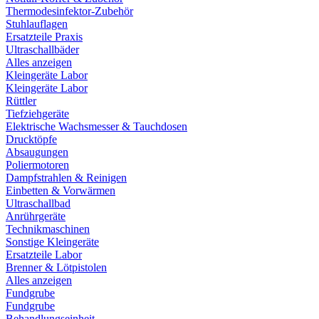
Thermodesinfektor-Zubehör
Stuhlauflagen
Ersatzteile Praxis
Ultraschallbäder
Alles anzeigen
Kleingeräte Labor
Kleingeräte Labor
Rüttler
Tiefziehgeräte
Elektrische Wachsmesser & Tauchdosen
Drucktöpfe
Absaugungen
Poliermotoren
Dampfstrahlen & Reinigen
Einbetten & Vorwärmen
Ultraschallbad
Anrührgeräte
Technikmaschinen
Sonstige Kleingeräte
Ersatzteile Labor
Brenner & Lötpistolen
Alles anzeigen
Fundgrube
Fundgrube
Behandlungseinheit