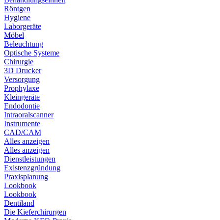
Röntgen
Hygiene
Laborgeräte
Möbel
Beleuchtung
Optische Systeme
Chirurgie
3D Drucker
Versorgung
Prophylaxe
Kleingeräte
Endodontie
Intraoralscanner
Instrumente
CAD/CAM
Alles anzeigen
Alles anzeigen
Dienstleistungen
Existenzgründung
Praxisplanung
Lookbook
Lookbook
Dentiland
Die Kieferchirurgen