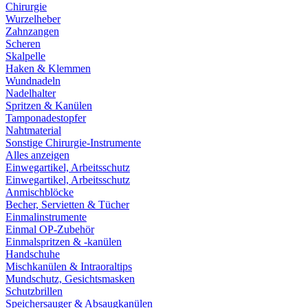
Chirurgie
Wurzelheber
Zahnzangen
Scheren
Skalpelle
Haken & Klemmen
Wundnadeln
Nadelhalter
Spritzen & Kanülen
Tamponadestopfer
Nahtmaterial
Sonstige Chirurgie-Instrumente
Alles anzeigen
Einwegartikel, Arbeitsschutz
Einwegartikel, Arbeitsschutz
Anmischblöcke
Becher, Servietten & Tücher
Einmalinstrumente
Einmal OP-Zubehör
Einmalspritzen & -kanülen
Handschuhe
Mischkanülen & Intraoraltips
Mundschutz, Gesichtsmasken
Schutzbrillen
Speichersauger & Absaugkanülen