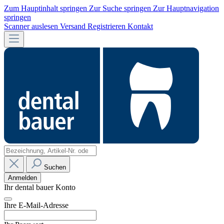
Zum Hauptinhalt springen
Zur Suche springen
Zur Hauptnavigation
springen
Scanner auslesen
Versand
Registrieren
Kontakt
Suchen
Anmelden
Ihr dental bauer Konto
Ihre E-Mail-Adresse