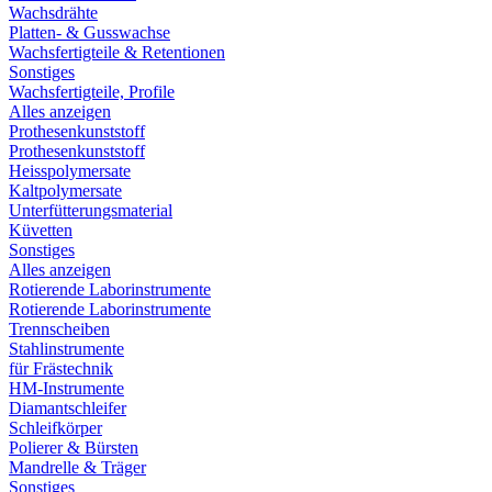
Wachsdrähte
Platten- & Gusswachse
Wachsfertigteile & Retentionen
Sonstiges
Wachsfertigteile, Profile
Alles anzeigen
Prothesenkunststoff
Prothesenkunststoff
Heisspolymersate
Kaltpolymersate
Unterfütterungsmaterial
Küvetten
Sonstiges
Alles anzeigen
Rotierende Laborinstrumente
Rotierende Laborinstrumente
Trennscheiben
Stahlinstrumente
für Frästechnik
HM-Instrumente
Diamantschleifer
Schleifkörper
Polierer & Bürsten
Mandrelle & Träger
Sonstiges