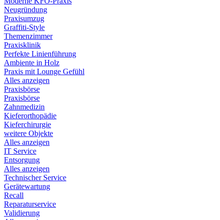
Moderne KFO-Praxis
Neugründung
Praxisumzug
Graffiti-Style
Themenzimmer
Praxisklinik
Perfekte Linienführung
Ambiente in Holz
Praxis mit Lounge Gefühl
Alles anzeigen
Praxisbörse
Praxisbörse
Zahnmedizin
Kieferorthopädie
Kieferchirurgie
weitere Objekte
Alles anzeigen
IT Service
Entsorgung
Alles anzeigen
Technischer Service
Gerätewartung
Recall
Reparaturservice
Validierung