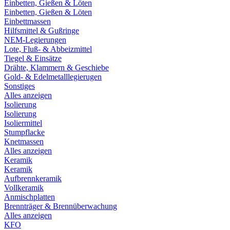
Einbetten, Gießen & Löten
Einbetten, Gießen & Löten
Einbettmassen
Hilfsmittel & Gußringe
NEM-Legierungen
Lote, Fluß- & Abbeizmittel
Tiegel & Einsätze
Drähte, Klammern & Geschiebe
Gold- & Edelmetalllegierugen
Sonstiges
Alles anzeigen
Isolierung
Isolierung
Isoliermittel
Stumpflacke
Knetmassen
Alles anzeigen
Keramik
Keramik
Aufbrennkeramik
Vollkeramik
Anmischplatten
Brennträger & Brennüberwachung
Alles anzeigen
KFO