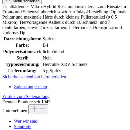
Menü schließen
Lichthärtendes Mikro-Hybrid Restaurationsmaterial zum Einsatz im
Front- und Seitenzahnbereich sowie zur Inlay-Herstellung. Optimale
Politur und maximale Härte durch kleinste Füllerpartikel (ø 0,5
Mikron). Hervorragende Ästhetik durch 16 schmelz- und 7
dentinfarben, sowie 2 inzisalfarben. Lieferbar als Drehspritze und
Unidose-Tip.
Darreichungsform:
Spritze
Farbe:
B4
Polymerisationsart:
lichthärtend
Steril:
Nein
Typbezeichnung:
Herculite XRV Schmelz
Lieferumfang:
5 g Spritze
Sicherheitsdatenblatt herunterladen
Zuletzt angesehen
Zurück zum Seitenanfang
Dentale Pioniere seit 1947
Unternehmen
Wer wir sind
Standorte