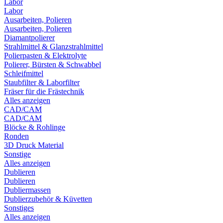
Labor
Labor
Ausarbeiten, Polieren
Ausarbeiten, Polieren
Diamantpolierer
Strahlmittel & Glanzstrahlmittel
Polierpasten & Elektrolyte
Polierer, Bürsten & Schwabbel
Schleifmittel
Staubfilter & Laborfilter
Fräser für die Frästechnik
Alles anzeigen
CAD/CAM
CAD/CAM
Blöcke & Rohlinge
Ronden
3D Druck Material
Sonstige
Alles anzeigen
Dublieren
Dublieren
Dubliermassen
Dublierzubehör & Küvetten
Sonstiges
Alles anzeigen