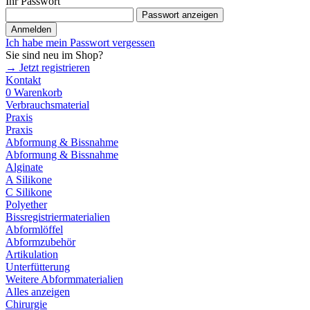
Ihr Passwort
Passwort anzeigen
Anmelden
Ich habe mein Passwort vergessen
Sie sind neu im Shop?
→ Jetzt registrieren
Kontakt
0
Warenkorb
Verbrauchsmaterial
Praxis
Praxis
Abformung & Bissnahme
Abformung & Bissnahme
Alginate
A Silikone
C Silikone
Polyether
Bissregistriermaterialien
Abformlöffel
Abformzubehör
Artikulation
Unterfütterung
Weitere Abformmaterialien
Alles anzeigen
Chirurgie