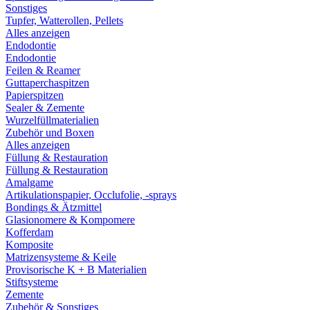
Sonstiges
Tupfer, Watterollen, Pellets
Alles anzeigen
Endodontie
Endodontie
Feilen & Reamer
Guttaperchaspitzen
Papierspitzen
Sealer & Zemente
Wurzelfüllmaterialien
Zubehör und Boxen
Alles anzeigen
Füllung & Restauration
Füllung & Restauration
Amalgame
Artikulationspapier, Occlufolie, -sprays
Bondings & Ätzmittel
Glasionomere & Kompomere
Kofferdam
Komposite
Matrizensysteme & Keile
Provisorische K + B Materialien
Stiftsysteme
Zemente
Zubehör & Sonstiges