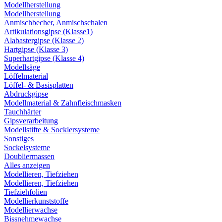
Modellherstellung
Modellherstellung
Anmischbecher, Anmischschalen
Artikulationsgipse (Klasse1)
Alabastergipse (Klasse 2)
Hartgipse (Klasse 3)
Superhartgipse (Klasse 4)
Modellsäge
Löffelmaterial
Löffel- & Basisplatten
Abdruckgipse
Modellmaterial & Zahnfleischmasken
Tauchhärter
Gipsverarbeitung
Modellstifte & Socklersysteme
Sonstiges
Sockelsysteme
Doubliermassen
Alles anzeigen
Modellieren, Tiefziehen
Modellieren, Tiefziehen
Tiefziehfolien
Modellierkunststoffe
Modellierwachse
Bissnehmewachse