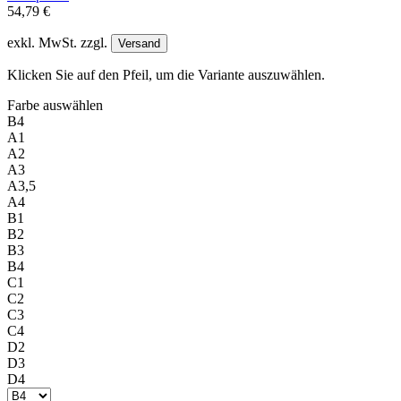
54,79 €
exkl. MwSt. zzgl.
Versand
Klicken Sie auf den Pfeil, um die Variante auszuwählen.
Farbe
auswählen
B4
A1
A2
A3
A3,5
A4
B1
B2
B3
B4
C1
C2
C3
C4
D2
D3
D4