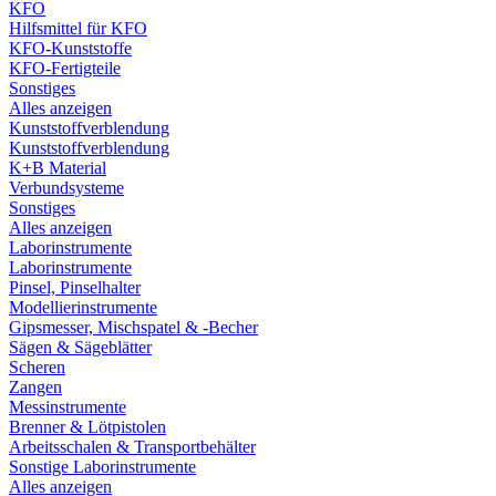
KFO
Hilfsmittel für KFO
KFO-Kunststoffe
KFO-Fertigteile
Sonstiges
Alles anzeigen
Kunststoffverblendung
Kunststoffverblendung
K+B Material
Verbundsysteme
Sonstiges
Alles anzeigen
Laborinstrumente
Laborinstrumente
Pinsel, Pinselhalter
Modellierinstrumente
Gipsmesser, Mischspatel & -Becher
Sägen & Sägeblätter
Scheren
Zangen
Messinstrumente
Brenner & Lötpistolen
Arbeitsschalen & Transportbehälter
Sonstige Laborinstrumente
Alles anzeigen