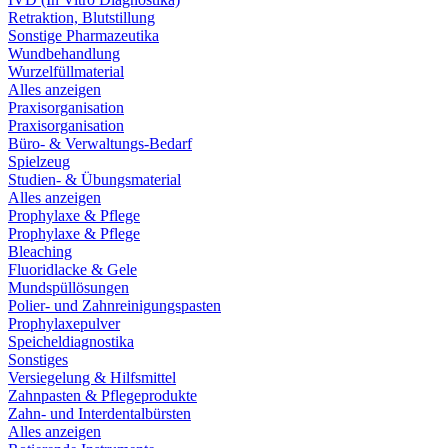
Retraktion, Blutstillung
Sonstige Pharmazeutika
Wundbehandlung
Wurzelfüllmaterial
Alles anzeigen
Praxisorganisation
Praxisorganisation
Büro- & Verwaltungs-Bedarf
Spielzeug
Studien- & Übungsmaterial
Alles anzeigen
Prophylaxe & Pflege
Prophylaxe & Pflege
Bleaching
Fluoridlacke & Gele
Mundspüllösungen
Polier- und Zahnreinigungspasten
Prophylaxepulver
Speicheldiagnostika
Sonstiges
Versiegelung & Hilfsmittel
Zahnpasten & Pflegeprodukte
Zahn- und Interdentalbürsten
Alles anzeigen