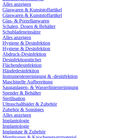
Alles anzeigen
Glaswaren & Kunststoffartikel
Glaswaren & Kunststoffartikel
Glas- & Porzellanwaren
Schalen, Dosen & Behälter
Schubladeneinsätze
Alles anzeigen
Hygiene & Desinfektion
Hygiene & Desinfektion
Abdruck-Desinfektion
Desinfektionstücher
Flächendesinfektion
Händedesinfektion
Instrumentenreinigung & -desinfektion
Maschinelle Aufbereitung
Sauganlagen- & Wasserlinienreinigung
Spender & Behälter
Sterilisation
Ultraschallbäder & Zubehör
Zubehör & Sonstiges
Alles anzeigen
Implantologie
Implantologie
Implantate & Zubehör
Membranen & Knochenersatzmaterial