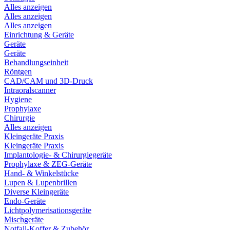
Alles anzeigen
Alles anzeigen
Alles anzeigen
Einrichtung & Geräte
Geräte
Geräte
Behandlungseinheit
Röntgen
CAD/CAM und 3D-Druck
Intraoralscanner
Hygiene
Prophylaxe
Chirurgie
Alles anzeigen
Kleingeräte Praxis
Kleingeräte Praxis
Implantologie- & Chirurgiegeräte
Prophylaxe & ZEG-Geräte
Hand- & Winkelstücke
Lupen & Lupenbrillen
Diverse Kleingeräte
Endo-Geräte
Lichtpolymerisationsgeräte
Mischgeräte
Notfall-Koffer & Zubehör