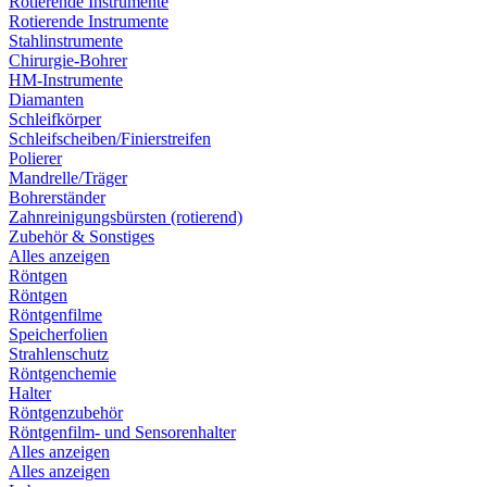
Rotierende Instrumente
Rotierende Instrumente
Stahlinstrumente
Chirurgie-Bohrer
HM-Instrumente
Diamanten
Schleifkörper
Schleifscheiben/Finierstreifen
Polierer
Mandrelle/Träger
Bohrerständer
Zahnreinigungsbürsten (rotierend)
Zubehör & Sonstiges
Alles anzeigen
Röntgen
Röntgen
Röntgenfilme
Speicherfolien
Strahlenschutz
Röntgenchemie
Halter
Röntgenzubehör
Röntgenfilm- und Sensorenhalter
Alles anzeigen
Alles anzeigen