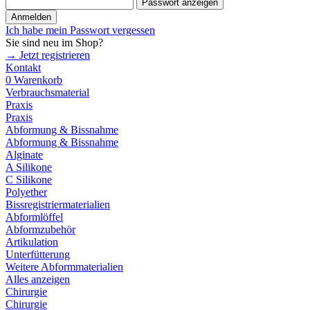
Passwort anzeigen
Anmelden
Ich habe mein Passwort vergessen
Sie sind neu im Shop?
→ Jetzt registrieren
Kontakt
0
Warenkorb
Verbrauchsmaterial
Praxis
Praxis
Abformung & Bissnahme
Abformung & Bissnahme
Alginate
A Silikone
C Silikone
Polyether
Bissregistriermaterialien
Abformlöffel
Abformzubehör
Artikulation
Unterfütterung
Weitere Abformmaterialien
Alles anzeigen
Chirurgie
Chirurgie