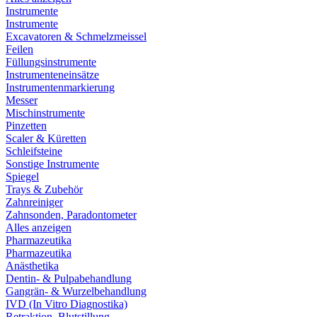
Instrumente
Instrumente
Excavatoren & Schmelzmeissel
Feilen
Füllungsinstrumente
Instrumenteneinsätze
Instrumentenmarkierung
Messer
Mischinstrumente
Pinzetten
Scaler & Küretten
Schleifsteine
Sonstige Instrumente
Spiegel
Trays & Zubehör
Zahnreiniger
Zahnsonden, Paradontometer
Alles anzeigen
Pharmazeutika
Pharmazeutika
Anästhetika
Dentin- & Pulpabehandlung
Gangrän- & Wurzelbehandlung
IVD (In Vitro Diagnostika)
Retraktion, Blutstillung