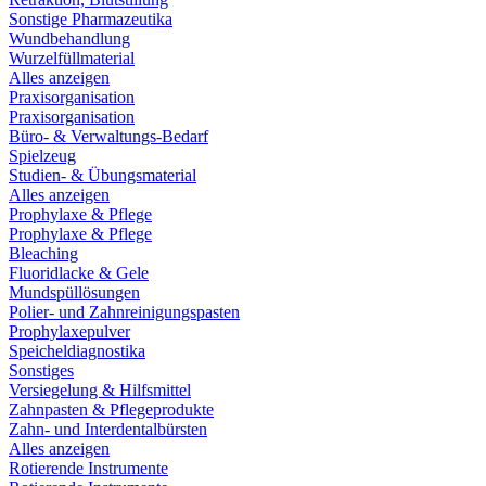
Sonstige Pharmazeutika
Wundbehandlung
Wurzelfüllmaterial
Alles anzeigen
Praxisorganisation
Praxisorganisation
Büro- & Verwaltungs-Bedarf
Spielzeug
Studien- & Übungsmaterial
Alles anzeigen
Prophylaxe & Pflege
Prophylaxe & Pflege
Bleaching
Fluoridlacke & Gele
Mundspüllösungen
Polier- und Zahnreinigungspasten
Prophylaxepulver
Speicheldiagnostika
Sonstiges
Versiegelung & Hilfsmittel
Zahnpasten & Pflegeprodukte
Zahn- und Interdentalbürsten
Alles anzeigen
Rotierende Instrumente