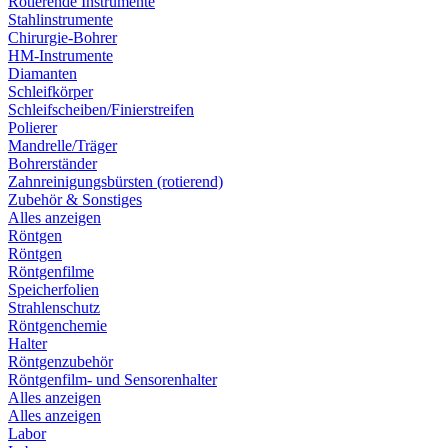
Rotierende Instrumente
Stahlinstrumente
Chirurgie-Bohrer
HM-Instrumente
Diamanten
Schleifkörper
Schleifscheiben/Finierstreifen
Polierer
Mandrelle/Träger
Bohrerständer
Zahnreinigungsbürsten (rotierend)
Zubehör & Sonstiges
Alles anzeigen
Röntgen
Röntgen
Röntgenfilme
Speicherfolien
Strahlenschutz
Röntgenchemie
Halter
Röntgenzubehör
Röntgenfilm- und Sensorenhalter
Alles anzeigen
Alles anzeigen
Labor