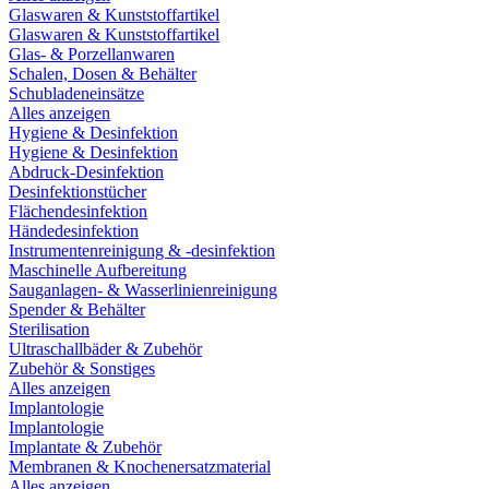
Glaswaren & Kunststoffartikel
Glaswaren & Kunststoffartikel
Glas- & Porzellanwaren
Schalen, Dosen & Behälter
Schubladeneinsätze
Alles anzeigen
Hygiene & Desinfektion
Hygiene & Desinfektion
Abdruck-Desinfektion
Desinfektionstücher
Flächendesinfektion
Händedesinfektion
Instrumentenreinigung & -desinfektion
Maschinelle Aufbereitung
Sauganlagen- & Wasserlinienreinigung
Spender & Behälter
Sterilisation
Ultraschallbäder & Zubehör
Zubehör & Sonstiges
Alles anzeigen
Implantologie
Implantologie
Implantate & Zubehör
Membranen & Knochenersatzmaterial
Alles anzeigen