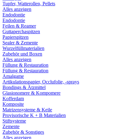
Tupfer, Watterollen, Pellets
Alles anzeigen
Endodontie
Endodontie
Feilen & Reamer
Guttaperchaspitzen
Papierspitzen
Sealer & Zemente
Wurzelfüllmaterialien
Zubehör und Boxen
Alles anzeigen
Füllung & Restauration
Füllung & Restauration
Amalgame
Artikulationspapier, Occlufolie, -sprays
Bondings & Ätzmittel
Glasionomere & Kompomere
Kofferdam
Komposite
Matrizensysteme & Keile
Provisorische K + B Materialien
Stiftsysteme
Zemente
Zubehör & Sonstiges
Alles anzeigen