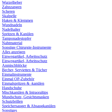
Wurzelheber
Zahnzangen
Scheren
Skalpelle
Haken & Klemmen
Wundnadeln
Nadelhalter
Spritzen & Kanülen
Tamponadestopfer
Nahtmaterial
Sonstige Chirurgie-Instrumente
Alles anzeigen
Einwegartikel, Arbeitsschutz
Einwegartikel, Arbeitsschutz
Anmischblöcke
Becher, Servietten & Tücher
Einmalinstrumente
Einmal OP-Zubehör
Einmalspritzen & -kanülen
Handschuhe
Mischkanülen & Intraoraltips
Mundschutz, Gesichtsmasken
Schutzbrillen
Speichersauger & Absaugkanülen
Sonstiges