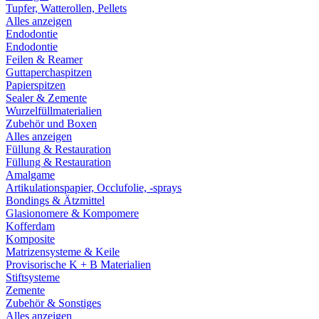
Tupfer, Watterollen, Pellets
Alles anzeigen
Endodontie
Endodontie
Feilen & Reamer
Guttaperchaspitzen
Papierspitzen
Sealer & Zemente
Wurzelfüllmaterialien
Zubehör und Boxen
Alles anzeigen
Füllung & Restauration
Füllung & Restauration
Amalgame
Artikulationspapier, Occlufolie, -sprays
Bondings & Ätzmittel
Glasionomere & Kompomere
Kofferdam
Komposite
Matrizensysteme & Keile
Provisorische K + B Materialien
Stiftsysteme
Zemente
Zubehör & Sonstiges
Alles anzeigen