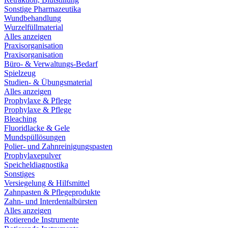
Sonstige Pharmazeutika
Wundbehandlung
Wurzelfüllmaterial
Alles anzeigen
Praxisorganisation
Praxisorganisation
Büro- & Verwaltungs-Bedarf
Spielzeug
Studien- & Übungsmaterial
Alles anzeigen
Prophylaxe & Pflege
Prophylaxe & Pflege
Bleaching
Fluoridlacke & Gele
Mundspüllösungen
Polier- und Zahnreinigungspasten
Prophylaxepulver
Speicheldiagnostika
Sonstiges
Versiegelung & Hilfsmittel
Zahnpasten & Pflegeprodukte
Zahn- und Interdentalbürsten
Alles anzeigen
Rotierende Instrumente