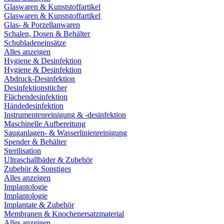
Glaswaren & Kunststoffartikel
Glaswaren & Kunststoffartikel
Glas- & Porzellanwaren
Schalen, Dosen & Behälter
Schubladeneinsätze
Alles anzeigen
Hygiene & Desinfektion
Hygiene & Desinfektion
Abdruck-Desinfektion
Desinfektionstücher
Flächendesinfektion
Händedesinfektion
Instrumentenreinigung & -desinfektion
Maschinelle Aufbereitung
Sauganlagen- & Wasserlinienreinigung
Spender & Behälter
Sterilisation
Ultraschallbäder & Zubehör
Zubehör & Sonstiges
Alles anzeigen
Implantologie
Implantologie
Implantate & Zubehör
Membranen & Knochenersatzmaterial
Alles anzeigen