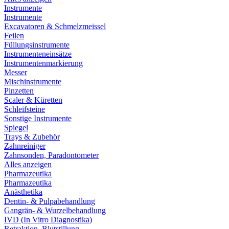
Instrumente
Instrumente
Excavatoren & Schmelzmeissel
Feilen
Füllungsinstrumente
Instrumenteneinsätze
Instrumentenmarkierung
Messer
Mischinstrumente
Pinzetten
Scaler & Küretten
Schleifsteine
Sonstige Instrumente
Spiegel
Trays & Zubehör
Zahnreiniger
Zahnsonden, Paradontometer
Alles anzeigen
Pharmazeutika
Pharmazeutika
Anästhetika
Dentin- & Pulpabehandlung
Gangrän- & Wurzelbehandlung
IVD (In Vitro Diagnostika)
Retraktion, Blutstillung