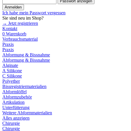
Passwort anzeigen
Anmelden
Ich habe mein Passwort vergessen
Sie sind neu im Shop?
→ Jetzt registrieren
Kontakt
0
Warenkorb
Verbrauchsmaterial
Praxis
Praxis
Abformung & Bissnahme
Abformung & Bissnahme
Alginate
A Silikone
C Silikone
Polyether
Bissregistriermaterialien
Abformlöffel
Abformzubehör
Artikulation
Unterfütterung
Weitere Abformmaterialien
Alles anzeigen
Chirurgie
Chirurgie