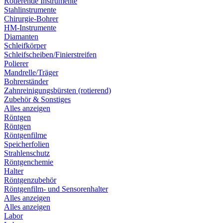
Rotierende Instrumente
Stahlinstrumente
Chirurgie-Bohrer
HM-Instrumente
Diamanten
Schleifkörper
Schleifscheiben/Finierstreifen
Polierer
Mandrelle/Träger
Bohrerständer
Zahnreinigungsbürsten (rotierend)
Zubehör & Sonstiges
Alles anzeigen
Röntgen
Röntgen
Röntgenfilme
Speicherfolien
Strahlenschutz
Röntgenchemie
Halter
Röntgenzubehör
Röntgenfilm- und Sensorenhalter
Alles anzeigen
Alles anzeigen
Labor