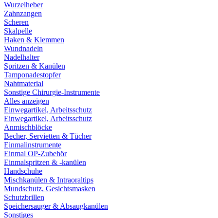
Wurzelheber
Zahnzangen
Scheren
Skalpelle
Haken & Klemmen
Wundnadeln
Nadelhalter
Spritzen & Kanülen
Tamponadestopfer
Nahtmaterial
Sonstige Chirurgie-Instrumente
Alles anzeigen
Einwegartikel, Arbeitsschutz
Einwegartikel, Arbeitsschutz
Anmischblöcke
Becher, Servietten & Tücher
Einmalinstrumente
Einmal OP-Zubehör
Einmalspritzen & -kanülen
Handschuhe
Mischkanülen & Intraoraltips
Mundschutz, Gesichtsmasken
Schutzbrillen
Speichersauger & Absaugkanülen
Sonstiges