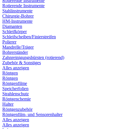
Rotierende Instrumente
Rotierende Instrumente
Stahlinstrumente
Chirurgie-Bohrer
HM-Instrumente
Diamanten
Schleifkörper
Schleifscheiben/Finierstreifen
Polierer
Mandrelle/Träger
Bohrerständer
Zahnreinigungsbürsten (rotierend)
Zubehör & Sonstiges
Alles anzeigen
Röntgen
Röntgen
Röntgenfilme
Speicherfolien
Strahlenschutz
Röntgenchemie
Halter
Röntgenzubehör
Röntgenfilm- und Sensorenhalter
Alles anzeigen
Alles anzeigen