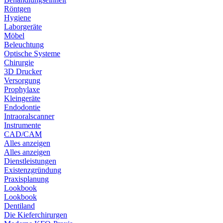
Röntgen
Hygiene
Laborgeräte
Möbel
Beleuchtung
Optische Systeme
Chirurgie
3D Drucker
Versorgung
Prophylaxe
Kleingeräte
Endodontie
Intraoralscanner
Instrumente
CAD/CAM
Alles anzeigen
Alles anzeigen
Dienstleistungen
Existenzgründung
Praxisplanung
Lookbook
Lookbook
Dentiland
Die Kieferchirurgen