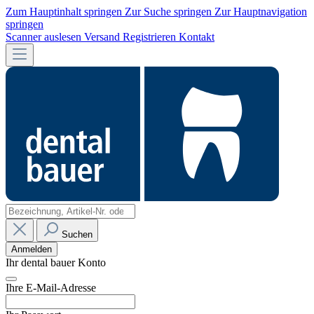
Zum Hauptinhalt springen
Zur Suche springen
Zur Hauptnavigation
springen
Scanner auslesen
Versand
Registrieren
Kontakt
Suchen
Anmelden
Ihr dental bauer Konto
Ihre E-Mail-Adresse