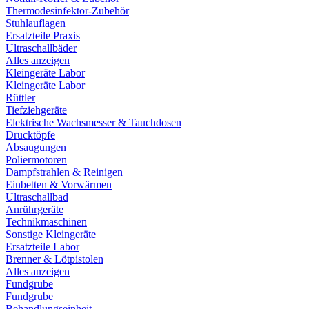
Thermodesinfektor-Zubehör
Stuhlauflagen
Ersatzteile Praxis
Ultraschallbäder
Alles anzeigen
Kleingeräte Labor
Kleingeräte Labor
Rüttler
Tiefziehgeräte
Elektrische Wachsmesser & Tauchdosen
Drucktöpfe
Absaugungen
Poliermotoren
Dampfstrahlen & Reinigen
Einbetten & Vorwärmen
Ultraschallbad
Anrührgeräte
Technikmaschinen
Sonstige Kleingeräte
Ersatzteile Labor
Brenner & Lötpistolen
Alles anzeigen
Fundgrube
Fundgrube
Behandlungseinheit