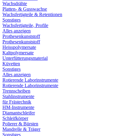
Wachsdrähte
Platten- & Gusswachse
Wachsfertigteile & Retentionen
Sonstiges
Wachsfertigteile, Profile
Alles anzeigen
Prothesenkunststoff
Prothesenkunststoff
Heisspolymersate
Kaltpolymersate
Unterfütterungsmaterial
Küvetten
Sonstiges
Alles anzeigen
Rotierende Laborinstrumente
Rotierende Laborinstrumente
Trennscheiben
Stahlinstrumente
für Frästechnik
HM-Instrumente
Diamantschleifer
Schleifkörper
Polierer & Bürsten
Mandrelle & Träger
Sonstiges