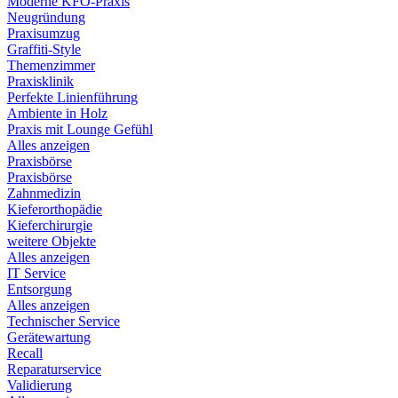
Moderne KFO-Praxis
Neugründung
Praxisumzug
Graffiti-Style
Themenzimmer
Praxisklinik
Perfekte Linienführung
Ambiente in Holz
Praxis mit Lounge Gefühl
Alles anzeigen
Praxisbörse
Praxisbörse
Zahnmedizin
Kieferorthopädie
Kieferchirurgie
weitere Objekte
Alles anzeigen
IT Service
Entsorgung
Alles anzeigen
Technischer Service
Gerätewartung
Recall
Reparaturservice
Validierung