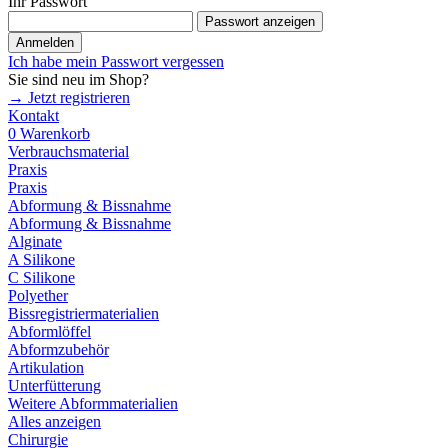
Ihr Passwort
Passwort anzeigen
Anmelden
Ich habe mein Passwort vergessen
Sie sind neu im Shop?
→ Jetzt registrieren
Kontakt
0
Warenkorb
Verbrauchsmaterial
Praxis
Praxis
Abformung & Bissnahme
Abformung & Bissnahme
Alginate
A Silikone
C Silikone
Polyether
Bissregistriermaterialien
Abformlöffel
Abformzubehör
Artikulation
Unterfütterung
Weitere Abformmaterialien
Alles anzeigen
Chirurgie