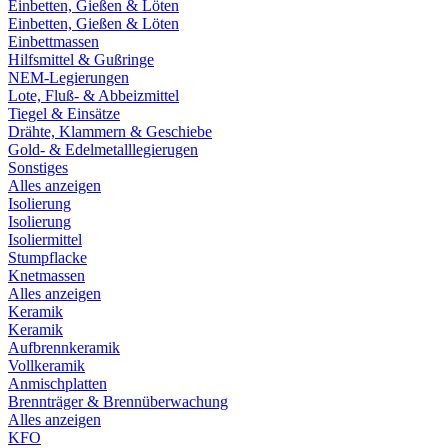
Einbetten, Gießen & Löten
Einbetten, Gießen & Löten
Einbettmassen
Hilfsmittel & Gußringe
NEM-Legierungen
Lote, Fluß- & Abbeizmittel
Tiegel & Einsätze
Drähte, Klammern & Geschiebe
Gold- & Edelmetalllegierugen
Sonstiges
Alles anzeigen
Isolierung
Isolierung
Isoliermittel
Stumpflacke
Knetmassen
Alles anzeigen
Keramik
Keramik
Aufbrennkeramik
Vollkeramik
Anmischplatten
Brennträger & Brennüberwachung
Alles anzeigen
KFO