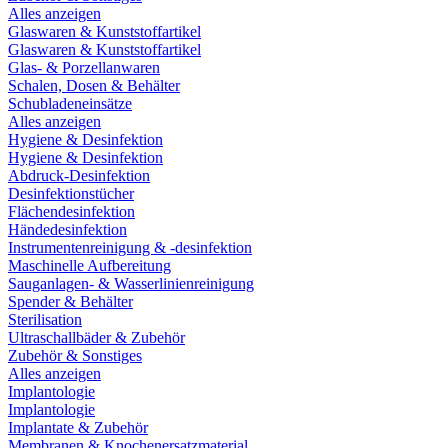
Alles anzeigen
Glaswaren & Kunststoffartikel
Glaswaren & Kunststoffartikel
Glas- & Porzellanwaren
Schalen, Dosen & Behälter
Schubladeneinsätze
Alles anzeigen
Hygiene & Desinfektion
Hygiene & Desinfektion
Abdruck-Desinfektion
Desinfektionstücher
Flächendesinfektion
Händedesinfektion
Instrumentenreinigung & -desinfektion
Maschinelle Aufbereitung
Sauganlagen- & Wasserlinienreinigung
Spender & Behälter
Sterilisation
Ultraschallbäder & Zubehör
Zubehör & Sonstiges
Alles anzeigen
Implantologie
Implantologie
Implantate & Zubehör
Membranen & Knochenersatzmaterial