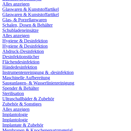
Alles anzeigen
Glaswaren & Kunststoffartikel
Glaswaren & Kunststoffartikel
Glas- & Porzellanwaren
Schalen, Dosen & Behälter
Schubladeneinsätze
Alles anzeigen
Hygiene & Desinfektion
Hygiene & Desinfektion
Abdruck-Desinfektion
Desinfektionstücher
Flächendesinfektion
Händedesinfektion
Instrumentenreinigung & -desinfektion
Maschinelle Aufbereitung
Sauganlagen- & Wasserlinienreinigung
Spender & Behälter
Sterilisation
Ultraschallbäder & Zubehör
Zubehör & Sonstiges
Alles anzeigen
Implantologie
Implantologie
Implantate & Zubehör
Membranen & Knochenersatzmaterial