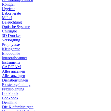
Röntgen
Hygiene
Laborgeräte
Möbel
Beleuchtung
Optische Systeme
Chirurgie
3D Drucker
Versorgung
Prophylaxe
Kleingeräte
Endodontie
Intraoralscanner
Instrumente
CAD/CAM
Alles anzeigen
Alles anzeigen
Dienstleistungen
Existenzgründung
Praxisplanung
Lookbook
Lookbook
Dentiland
Die Kieferchirurgen