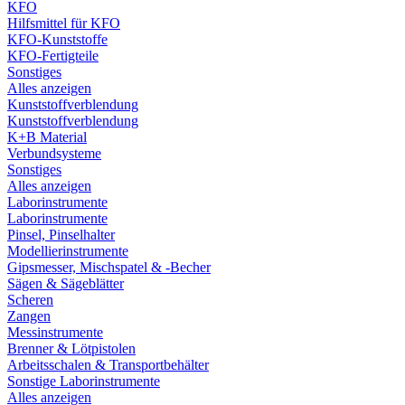
KFO
Hilfsmittel für KFO
KFO-Kunststoffe
KFO-Fertigteile
Sonstiges
Alles anzeigen
Kunststoffverblendung
Kunststoffverblendung
K+B Material
Verbundsysteme
Sonstiges
Alles anzeigen
Laborinstrumente
Laborinstrumente
Pinsel, Pinselhalter
Modellierinstrumente
Gipsmesser, Mischspatel & -Becher
Sägen & Sägeblätter
Scheren
Zangen
Messinstrumente
Brenner & Lötpistolen
Arbeitsschalen & Transportbehälter
Sonstige Laborinstrumente
Alles anzeigen