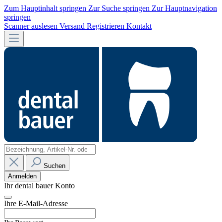
Zum Hauptinhalt springen
Zur Suche springen
Zur Hauptnavigation
springen
Scanner auslesen
Versand
Registrieren
Kontakt
Suchen
Anmelden
Ihr dental bauer Konto
Ihre E-Mail-Adresse