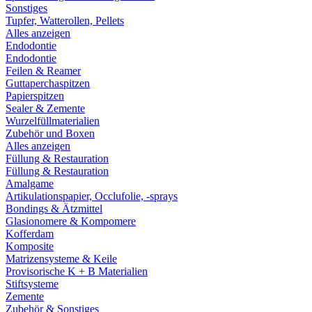
Sonstiges
Tupfer, Watterollen, Pellets
Alles anzeigen
Endodontie
Endodontie
Feilen & Reamer
Guttaperchaspitzen
Papierspitzen
Sealer & Zemente
Wurzelfüllmaterialien
Zubehör und Boxen
Alles anzeigen
Füllung & Restauration
Füllung & Restauration
Amalgame
Artikulationspapier, Occlufolie, -sprays
Bondings & Ätzmittel
Glasionomere & Kompomere
Kofferdam
Komposite
Matrizensysteme & Keile
Provisorische K + B Materialien
Stiftsysteme
Zemente
Zubehör & Sonstiges