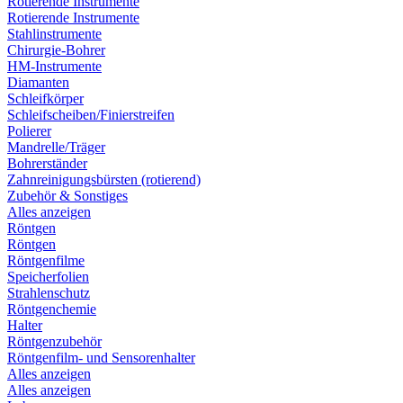
Rotierende Instrumente
Rotierende Instrumente
Stahlinstrumente
Chirurgie-Bohrer
HM-Instrumente
Diamanten
Schleifkörper
Schleifscheiben/Finierstreifen
Polierer
Mandrelle/Träger
Bohrerständer
Zahnreinigungsbürsten (rotierend)
Zubehör & Sonstiges
Alles anzeigen
Röntgen
Röntgen
Röntgenfilme
Speicherfolien
Strahlenschutz
Röntgenchemie
Halter
Röntgenzubehör
Röntgenfilm- und Sensorenhalter
Alles anzeigen
Alles anzeigen