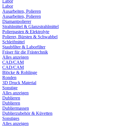
Labor
Labor
Ausarbeiten, Polieren
Ausarbeiten, Polieren
Diamantpolierer
Strahlmittel & Glanzstrahlmittel
Polierpasten & Elektrolyte
Polierer, Bürsten & Schwabbel
Schleifmittel
Staubfilter & Laborfilter
Fräser für die Frästechnik
Alles anzeigen
CAD/CAM
CAD/CAM
Blöcke & Rohlinge
Ronden
3D Druck Material
Sonstige
Alles anzeigen
Dublieren
Dublieren
Dubliermassen
Dublierzubehör & Küvetten
Sonstiges
Alles anzeigen