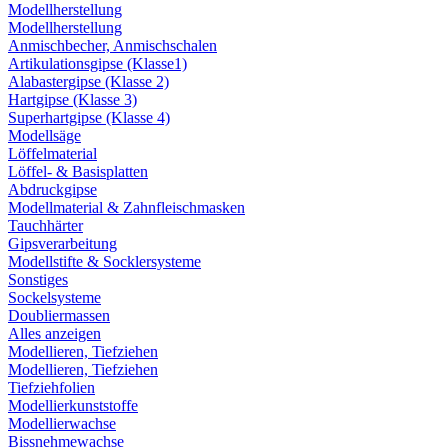
Modellherstellung
Modellherstellung
Anmischbecher, Anmischschalen
Artikulationsgipse (Klasse1)
Alabastergipse (Klasse 2)
Hartgipse (Klasse 3)
Superhartgipse (Klasse 4)
Modellsäge
Löffelmaterial
Löffel- & Basisplatten
Abdruckgipse
Modellmaterial & Zahnfleischmasken
Tauchhärter
Gipsverarbeitung
Modellstifte & Socklersysteme
Sonstiges
Sockelsysteme
Doubliermassen
Alles anzeigen
Modellieren, Tiefziehen
Modellieren, Tiefziehen
Tiefziehfolien
Modellierkunststoffe
Modellierwachse
Bissnehmewachse