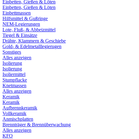
Einbetten, Gießen & Löten
Einbetten, Gießen & Löten
Einbettmassen
Hilfsmittel & Gußringe
NEM-Legierungen
Lote, Fluß- & Abbeizmittel
Tiegel & Einsätze
Drähte, Klammern & Geschiebe
Gold- & Edelmetalllegierugen
Sonstiges
Alles anzeigen
Isolierung
Isolierung
Isoliermittel
Stumpflacke
Knetmassen
Alles anzeigen
Keramik
Keramik
Aufbrennkeramik
Vollkeramik
Anmischplatten
Brennträger & Brennüberwachung
Alles anzeigen
KFO