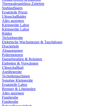
Thermodesinfektor-Zubehör
Stuhlauflagen
Ersatzteile Praxis
Ultraschallbäder
Alles anzeigen
Kleingeräte Labor
Kleingeräte Labor
Rüttler
Tiefziehgeräte
Elektrische Wachsmesser & Tauchdosen
Drucktöpfe
Absaugungen
Poliermotoren
Dampfstrahlen & Reinigen
Einbetten & Vorwärmen
Ultraschallbad
Anrührgeräte
Technikmaschinen
Sonstige Kleingeräte
Ersatzteile Labor
Brenner & Lötpistolen
Alles anzeigen
Fundgrube
Fundgrube
Behandlungseinheit