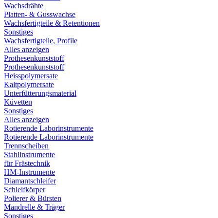
Wachsdrähte
Platten- & Gusswachse
Wachsfertigteile & Retentionen
Sonstiges
Wachsfertigteile, Profile
Alles anzeigen
Prothesenkunststoff
Prothesenkunststoff
Heisspolymersate
Kaltpolymersate
Unterfütterungsmaterial
Küvetten
Sonstiges
Alles anzeigen
Rotierende Laborinstrumente
Rotierende Laborinstrumente
Trennscheiben
Stahlinstrumente
für Frästechnik
HM-Instrumente
Diamantschleifer
Schleifkörper
Polierer & Bürsten
Mandrelle & Träger
Sonstiges