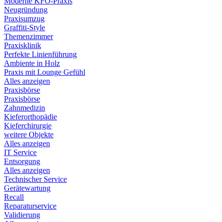
Moderne KFO-Praxis
Neugründung
Praxisumzug
Graffiti-Style
Themenzimmer
Praxisklinik
Perfekte Linienführung
Ambiente in Holz
Praxis mit Lounge Gefühl
Alles anzeigen
Praxisbörse
Praxisbörse
Zahnmedizin
Kieferorthopädie
Kieferchirurgie
weitere Objekte
Alles anzeigen
IT Service
Entsorgung
Alles anzeigen
Technischer Service
Gerätewartung
Recall
Reparaturservice
Validierung