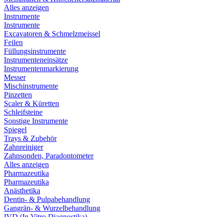
Alles anzeigen
Instrumente
Instrumente
Excavatoren & Schmelzmeissel
Feilen
Füllungsinstrumente
Instrumenteneinsätze
Instrumentenmarkierung
Messer
Mischinstrumente
Pinzetten
Scaler & Küretten
Schleifsteine
Sonstige Instrumente
Spiegel
Trays & Zubehör
Zahnreiniger
Zahnsonden, Paradontometer
Alles anzeigen
Pharmazeutika
Pharmazeutika
Anästhetika
Dentin- & Pulpabehandlung
Gangrän- & Wurzelbehandlung
IVD (In Vitro Diagnostika)