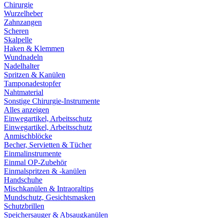
Chirurgie
Wurzelheber
Zahnzangen
Scheren
Skalpelle
Haken & Klemmen
Wundnadeln
Nadelhalter
Spritzen & Kanülen
Tamponadestopfer
Nahtmaterial
Sonstige Chirurgie-Instrumente
Alles anzeigen
Einwegartikel, Arbeitsschutz
Einwegartikel, Arbeitsschutz
Anmischblöcke
Becher, Servietten & Tücher
Einmalinstrumente
Einmal OP-Zubehör
Einmalspritzen & -kanülen
Handschuhe
Mischkanülen & Intraoraltips
Mundschutz, Gesichtsmasken
Schutzbrillen
Speichersauger & Absaugkanülen