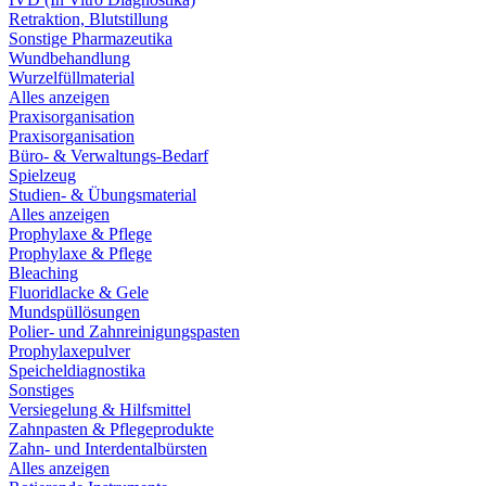
Retraktion, Blutstillung
Sonstige Pharmazeutika
Wundbehandlung
Wurzelfüllmaterial
Alles anzeigen
Praxisorganisation
Praxisorganisation
Büro- & Verwaltungs-Bedarf
Spielzeug
Studien- & Übungsmaterial
Alles anzeigen
Prophylaxe & Pflege
Prophylaxe & Pflege
Bleaching
Fluoridlacke & Gele
Mundspüllösungen
Polier- und Zahnreinigungspasten
Prophylaxepulver
Speicheldiagnostika
Sonstiges
Versiegelung & Hilfsmittel
Zahnpasten & Pflegeprodukte
Zahn- und Interdentalbürsten
Alles anzeigen