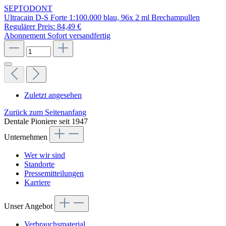
SEPTODONT
Ultracain D-S Forte 1:100.000 blau, 96x 2 ml Brechampullen
Regulärer Preis:
84,49 €
Abonnement
Sofort versandfertig
Zuletzt angesehen
Zurück zum Seitenanfang
Dentale Pioniere seit 1947
Unternehmen
Wer wir sind
Standorte
Pressemitteilungen
Karriere
Unser Angebot
Verbrauchsmaterial