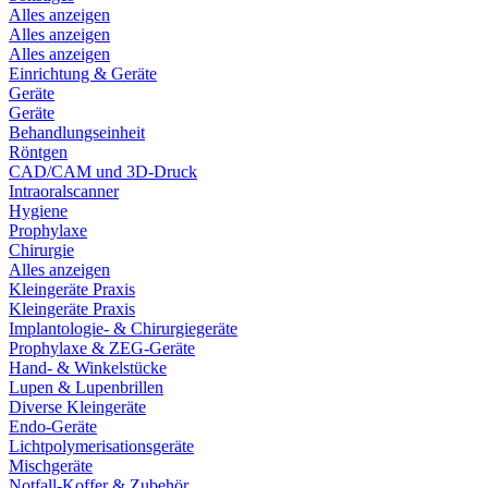
Alles anzeigen
Alles anzeigen
Alles anzeigen
Einrichtung & Geräte
Geräte
Geräte
Behandlungseinheit
Röntgen
CAD/CAM und 3D-Druck
Intraoralscanner
Hygiene
Prophylaxe
Chirurgie
Alles anzeigen
Kleingeräte Praxis
Kleingeräte Praxis
Implantologie- & Chirurgiegeräte
Prophylaxe & ZEG-Geräte
Hand- & Winkelstücke
Lupen & Lupenbrillen
Diverse Kleingeräte
Endo-Geräte
Lichtpolymerisationsgeräte
Mischgeräte
Notfall-Koffer & Zubehör