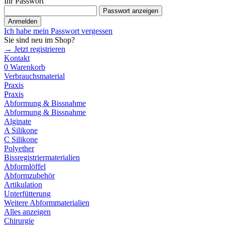
Ihr Passwort
Passwort anzeigen
Anmelden
Ich habe mein Passwort vergessen
Sie sind neu im Shop?
→ Jetzt registrieren
Kontakt
0
Warenkorb
Verbrauchsmaterial
Praxis
Praxis
Abformung & Bissnahme
Abformung & Bissnahme
Alginate
A Silikone
C Silikone
Polyether
Bissregistriermaterialien
Abformlöffel
Abformzubehör
Artikulation
Unterfütterung
Weitere Abformmaterialien
Alles anzeigen
Chirurgie