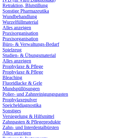
Retraktion, Blutstillung
Sonstige Pharmazeutika
Wundbehandlung
Wurzelfüllmaterial
Alles anzeigen
Praxisorganisation
Praxisorganisation
Büro- & Verwaltungs-Bedarf
Spielzeug
Studien- & Übungsmaterial
Alles anzeigen
Prophylaxe & Pflege
Prophylaxe & Pflege
Bleaching
Fluoridlacke & Gele
Mundspüllösungen
Polier- und Zahnreinigungspasten
Prophylaxepulver
Speicheldiagnostika
Sonstiges
Versiegelung & Hilfsmittel
Zahnpasten & Pflegeprodukte
Zahn- und Interdentalbürsten
Alles anzeigen