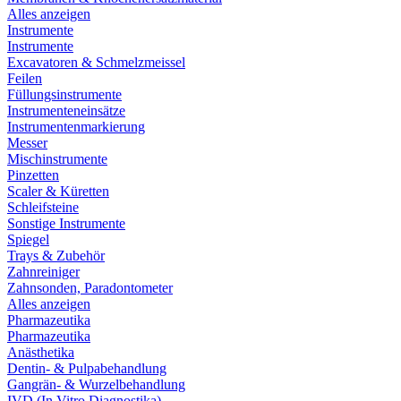
Alles anzeigen
Instrumente
Instrumente
Excavatoren & Schmelzmeissel
Feilen
Füllungsinstrumente
Instrumenteneinsätze
Instrumentenmarkierung
Messer
Mischinstrumente
Pinzetten
Scaler & Küretten
Schleifsteine
Sonstige Instrumente
Spiegel
Trays & Zubehör
Zahnreiniger
Zahnsonden, Paradontometer
Alles anzeigen
Pharmazeutika
Pharmazeutika
Anästhetika
Dentin- & Pulpabehandlung
Gangrän- & Wurzelbehandlung
IVD (In Vitro Diagnostika)