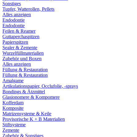
Sonstiges
Tupfer, Watterollen, Pellets
Alles anzeigen
Endodontie
Endodontie
Feilen & Reamer
Guttaperchaspitzen
Papierspitzen
Sealer & Zemente
Wurzelfüllmaterialien
Zubehör und Boxen
Alles anzeigen
Füllung & Restauration
Füllung & Restauration
Amalgame
Artikulationspapier, Occlufolie, -sprays
Bondings & Ätzmittel
Glasionomere & Kompomere
Kofferdam
Komposite
Matrizensysteme & Keile
Provisorische K + B Materialien
Stiftsysteme
Zemente
Zubehör & Sonstiges