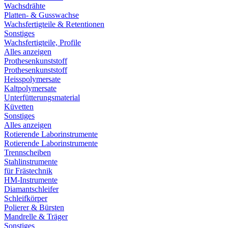
Wachsdrähte
Platten- & Gusswachse
Wachsfertigteile & Retentionen
Sonstiges
Wachsfertigteile, Profile
Alles anzeigen
Prothesenkunststoff
Prothesenkunststoff
Heisspolymersate
Kaltpolymersate
Unterfütterungsmaterial
Küvetten
Sonstiges
Alles anzeigen
Rotierende Laborinstrumente
Rotierende Laborinstrumente
Trennscheiben
Stahlinstrumente
für Frästechnik
HM-Instrumente
Diamantschleifer
Schleifkörper
Polierer & Bürsten
Mandrelle & Träger
Sonstiges