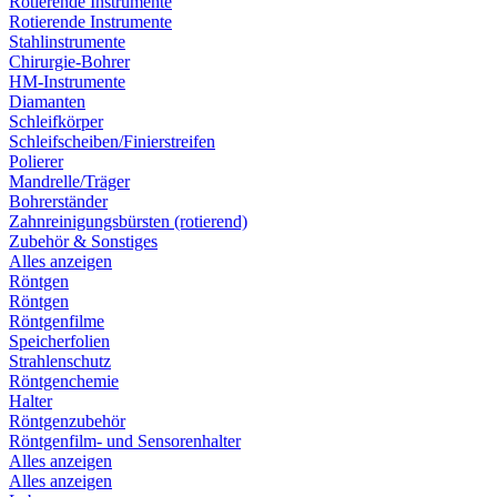
Rotierende Instrumente
Rotierende Instrumente
Stahlinstrumente
Chirurgie-Bohrer
HM-Instrumente
Diamanten
Schleifkörper
Schleifscheiben/Finierstreifen
Polierer
Mandrelle/Träger
Bohrerständer
Zahnreinigungsbürsten (rotierend)
Zubehör & Sonstiges
Alles anzeigen
Röntgen
Röntgen
Röntgenfilme
Speicherfolien
Strahlenschutz
Röntgenchemie
Halter
Röntgenzubehör
Röntgenfilm- und Sensorenhalter
Alles anzeigen
Alles anzeigen