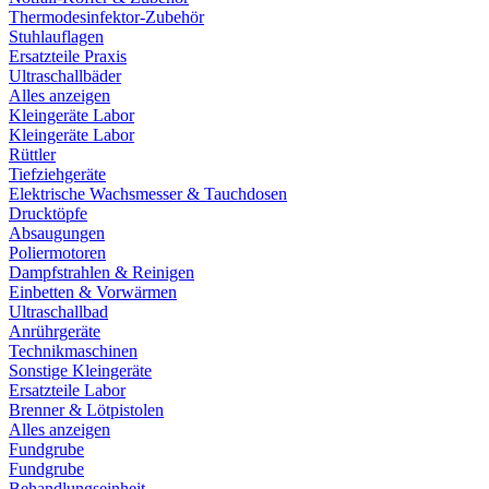
Thermodesinfektor-Zubehör
Stuhlauflagen
Ersatzteile Praxis
Ultraschallbäder
Alles anzeigen
Kleingeräte Labor
Kleingeräte Labor
Rüttler
Tiefziehgeräte
Elektrische Wachsmesser & Tauchdosen
Drucktöpfe
Absaugungen
Poliermotoren
Dampfstrahlen & Reinigen
Einbetten & Vorwärmen
Ultraschallbad
Anrührgeräte
Technikmaschinen
Sonstige Kleingeräte
Ersatzteile Labor
Brenner & Lötpistolen
Alles anzeigen
Fundgrube
Fundgrube
Behandlungseinheit