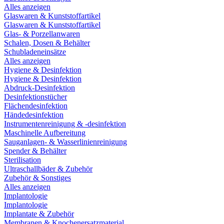
Alles anzeigen
Glaswaren & Kunststoffartikel
Glaswaren & Kunststoffartikel
Glas- & Porzellanwaren
Schalen, Dosen & Behälter
Schubladeneinsätze
Alles anzeigen
Hygiene & Desinfektion
Hygiene & Desinfektion
Abdruck-Desinfektion
Desinfektionstücher
Flächendesinfektion
Händedesinfektion
Instrumentenreinigung & -desinfektion
Maschinelle Aufbereitung
Sauganlagen- & Wasserlinienreinigung
Spender & Behälter
Sterilisation
Ultraschallbäder & Zubehör
Zubehör & Sonstiges
Alles anzeigen
Implantologie
Implantologie
Implantate & Zubehör
Membranen & Knochenersatzmaterial