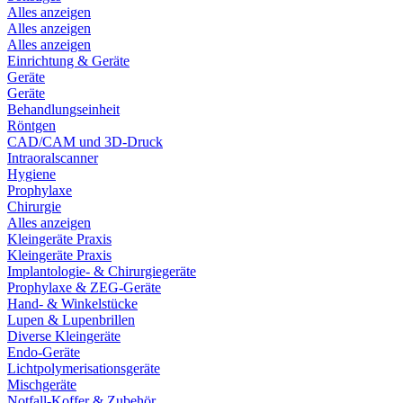
Alles anzeigen
Alles anzeigen
Alles anzeigen
Einrichtung & Geräte
Geräte
Geräte
Behandlungseinheit
Röntgen
CAD/CAM und 3D-Druck
Intraoralscanner
Hygiene
Prophylaxe
Chirurgie
Alles anzeigen
Kleingeräte Praxis
Kleingeräte Praxis
Implantologie- & Chirurgiegeräte
Prophylaxe & ZEG-Geräte
Hand- & Winkelstücke
Lupen & Lupenbrillen
Diverse Kleingeräte
Endo-Geräte
Lichtpolymerisationsgeräte
Mischgeräte
Notfall-Koffer & Zubehör