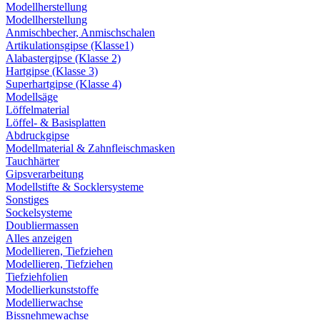
Modellherstellung
Modellherstellung
Anmischbecher, Anmischschalen
Artikulationsgipse (Klasse1)
Alabastergipse (Klasse 2)
Hartgipse (Klasse 3)
Superhartgipse (Klasse 4)
Modellsäge
Löffelmaterial
Löffel- & Basisplatten
Abdruckgipse
Modellmaterial & Zahnfleischmasken
Tauchhärter
Gipsverarbeitung
Modellstifte & Socklersysteme
Sonstiges
Sockelsysteme
Doubliermassen
Alles anzeigen
Modellieren, Tiefziehen
Modellieren, Tiefziehen
Tiefziehfolien
Modellierkunststoffe
Modellierwachse
Bissnehmewachse