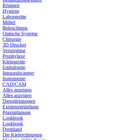
Röntgen
Hygiene
Laborgeräte
Möbel
Beleuchtung
Optische Systeme
Chirurgie
3D Drucker
Versorgung
Prophylaxe
Kleingeräte
Endodontie
Intraoralscanner
Instrumente
CAD/CAM
Alles anzeigen
Alles anzeigen
Dienstleistungen
Existenzgründung
Praxisplanung
Lookbook
Lookbook
Dentiland
Die Kieferchirurgen