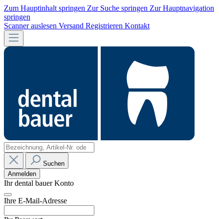
Zum Hauptinhalt springen
Zur Suche springen
Zur Hauptnavigation
springen
Scanner auslesen
Versand
Registrieren
Kontakt
Suchen
Anmelden
Ihr dental bauer Konto
Ihre E-Mail-Adresse