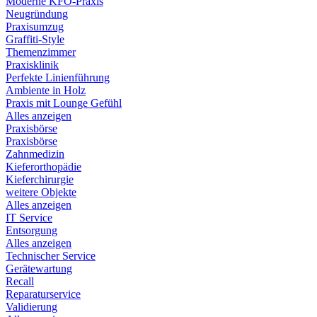
Moderne KFO-Praxis
Neugründung
Praxisumzug
Graffiti-Style
Themenzimmer
Praxisklinik
Perfekte Linienführung
Ambiente in Holz
Praxis mit Lounge Gefühl
Alles anzeigen
Praxisbörse
Praxisbörse
Zahnmedizin
Kieferorthopädie
Kieferchirurgie
weitere Objekte
Alles anzeigen
IT Service
Entsorgung
Alles anzeigen
Technischer Service
Gerätewartung
Recall
Reparaturservice
Validierung