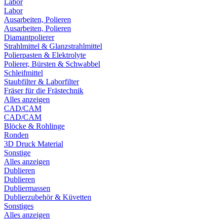
Labor
Labor
Ausarbeiten, Polieren
Ausarbeiten, Polieren
Diamantpolierer
Strahlmittel & Glanzstrahlmittel
Polierpasten & Elektrolyte
Polierer, Bürsten & Schwabbel
Schleifmittel
Staubfilter & Laborfilter
Fräser für die Frästechnik
Alles anzeigen
CAD/CAM
CAD/CAM
Blöcke & Rohlinge
Ronden
3D Druck Material
Sonstige
Alles anzeigen
Dublieren
Dublieren
Dubliermassen
Dublierzubehör & Küvetten
Sonstiges
Alles anzeigen