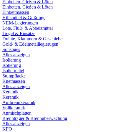
Einbetten, Gießen & Löten
Einbetten, Gießen & Löten
Einbettmassen
Hilfsmittel & Gußringe
NEM-Legierungen
Lote, Fluß- & Abbeizmittel
Tiegel & Einsätze
Drähte, Klammern & Geschiebe
Gold- & Edelmetalllegierugen
Sonstiges
Alles anzeigen
Isolierung
Isolierung
Isoliermittel
Stumpflacke
Knetmassen
Alles anzeigen
Keramik
Keramik
Aufbrennkeramik
Vollkeramik
Anmischplatten
Brennträger & Brennüberwachung
Alles anzeigen
KFO