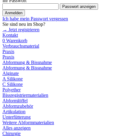
Ihr Passwort
Passwort anzeigen
Anmelden
Ich habe mein Passwort vergessen
Sie sind neu im Shop?
→ Jetzt registrieren
Kontakt
0
Warenkorb
Verbrauchsmaterial
Praxis
Praxis
Abformung & Bissnahme
Abformung & Bissnahme
Alginate
A Silikone
C Silikone
Polyether
Bissregistriermaterialien
Abformlöffel
Abformzubehör
Artikulation
Unterfütterung
Weitere Abformmaterialien
Alles anzeigen
Chirurgie