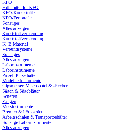
KFO
Hilfsmittel für KFO
KFO-Kunststoffe
KFO-Fertigteile
Sonstiges
Alles anzeigen
Kunststoffverblendung
Kunststoffverblendung
K+B Material
Verbundsysteme
Sonstiges
Alles anzeigen
Laborinstrumente
Laborinstrumente
Pinsel, Pinselhalter
Modellierinstrumente
Gipsmesser, Mischspatel & -Becher
Sägen & Sägeblätter
Scheren
Zangen
Messinstrumente
Brenner & Lötpistolen
Arbeitsschalen & Transportbehälter
Sonstige Laborinstrumente
Alles anzeigen