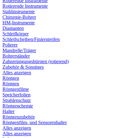
Rotierende Instrumente
Rotierende Instrumente
Stahlinstrumente
Chirurgie-Bohrer
HM-Instrumente
Diamanten
Schleifkörper
Schleifscheiben/Finierstreifen
Polierer
Mandrelle/Träger
Bohrerständer
Zahnreinigungsbürsten (rotierend)
Zubehör & Sonstiges
Alles anzeigen
Röntgen
Röntgen
Röntgenfilme
Speicherfolien
Strahlenschutz
Röntgenchemie
Halter
Röntgenzubehör
Röntgenfilm- und Sensorenhalter
Alles anzeigen
Alles anzeigen