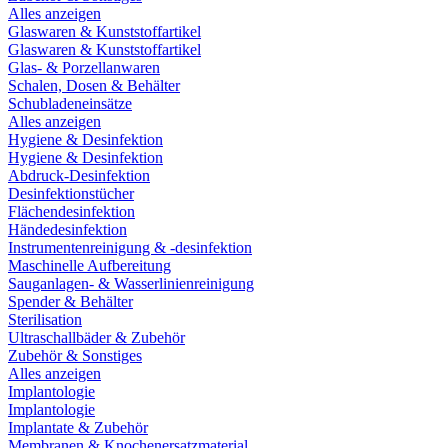
Alles anzeigen
Glaswaren & Kunststoffartikel
Glaswaren & Kunststoffartikel
Glas- & Porzellanwaren
Schalen, Dosen & Behälter
Schubladeneinsätze
Alles anzeigen
Hygiene & Desinfektion
Hygiene & Desinfektion
Abdruck-Desinfektion
Desinfektionstücher
Flächendesinfektion
Händedesinfektion
Instrumentenreinigung & -desinfektion
Maschinelle Aufbereitung
Sauganlagen- & Wasserlinienreinigung
Spender & Behälter
Sterilisation
Ultraschallbäder & Zubehör
Zubehör & Sonstiges
Alles anzeigen
Implantologie
Implantologie
Implantate & Zubehör
Membranen & Knochenersatzmaterial