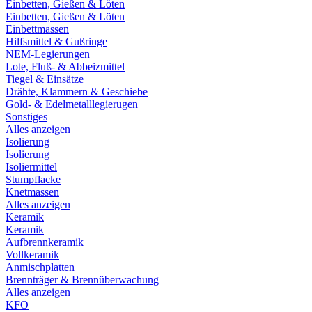
Einbetten, Gießen & Löten
Einbetten, Gießen & Löten
Einbettmassen
Hilfsmittel & Gußringe
NEM-Legierungen
Lote, Fluß- & Abbeizmittel
Tiegel & Einsätze
Drähte, Klammern & Geschiebe
Gold- & Edelmetalllegierugen
Sonstiges
Alles anzeigen
Isolierung
Isolierung
Isoliermittel
Stumpflacke
Knetmassen
Alles anzeigen
Keramik
Keramik
Aufbrennkeramik
Vollkeramik
Anmischplatten
Brennträger & Brennüberwachung
Alles anzeigen
KFO