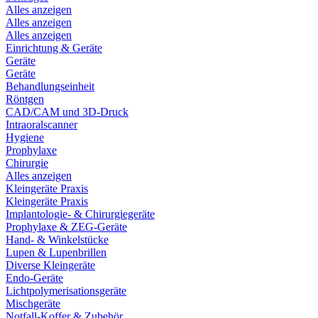
Alles anzeigen
Alles anzeigen
Alles anzeigen
Einrichtung & Geräte
Geräte
Geräte
Behandlungseinheit
Röntgen
CAD/CAM und 3D-Druck
Intraoralscanner
Hygiene
Prophylaxe
Chirurgie
Alles anzeigen
Kleingeräte Praxis
Kleingeräte Praxis
Implantologie- & Chirurgiegeräte
Prophylaxe & ZEG-Geräte
Hand- & Winkelstücke
Lupen & Lupenbrillen
Diverse Kleingeräte
Endo-Geräte
Lichtpolymerisationsgeräte
Mischgeräte
Notfall-Koffer & Zubehör