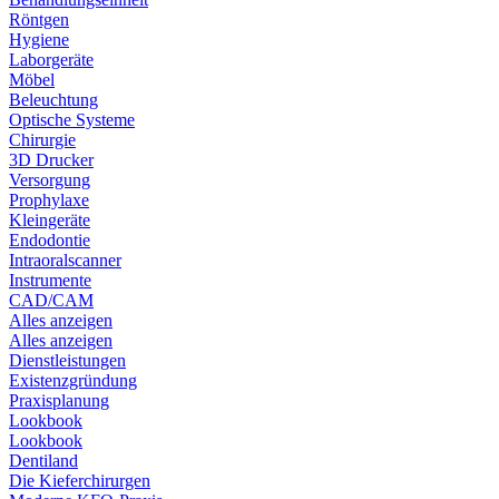
Röntgen
Hygiene
Laborgeräte
Möbel
Beleuchtung
Optische Systeme
Chirurgie
3D Drucker
Versorgung
Prophylaxe
Kleingeräte
Endodontie
Intraoralscanner
Instrumente
CAD/CAM
Alles anzeigen
Alles anzeigen
Dienstleistungen
Existenzgründung
Praxisplanung
Lookbook
Lookbook
Dentiland
Die Kieferchirurgen