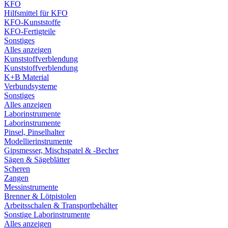
KFO
Hilfsmittel für KFO
KFO-Kunststoffe
KFO-Fertigteile
Sonstiges
Alles anzeigen
Kunststoffverblendung
Kunststoffverblendung
K+B Material
Verbundsysteme
Sonstiges
Alles anzeigen
Laborinstrumente
Laborinstrumente
Pinsel, Pinselhalter
Modellierinstrumente
Gipsmesser, Mischspatel & -Becher
Sägen & Sägeblätter
Scheren
Zangen
Messinstrumente
Brenner & Lötpistolen
Arbeitsschalen & Transportbehälter
Sonstige Laborinstrumente
Alles anzeigen