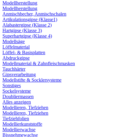
Modellherstellung
Modellherstellung
Anmischbecher, Anmischschalen
Artikulationsgipse (Klasse1)
Alabastergipse (Klasse 2)
Hartgipse (Klasse 3)
Superhartgipse (Klasse 4)
Modellsäge
Löffelmaterial
Löffel- & Basisplatten
Abdruckgipse
Modellmaterial & Zahnfleischmasken
Tauchhärter
Gipsverarbeitung
Modellstifte & Socklersysteme
Sonstiges
Sockelsysteme
Doubliermassen
Alles anzeigen
Modellieren, Tiefziehen
Modellieren, Tiefziehen
Tiefziehfolien
Modellierkunststoffe
Modellierwachse
Bissnehmewachse