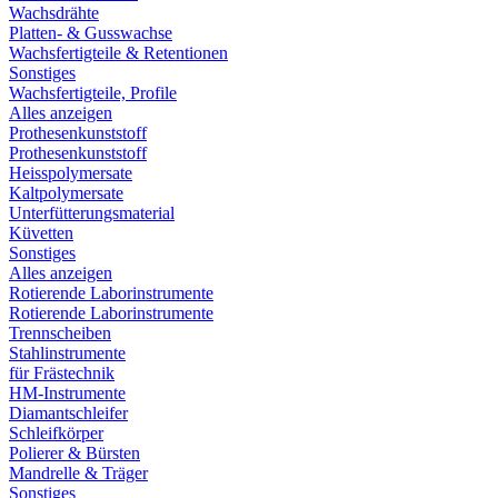
Wachsdrähte
Platten- & Gusswachse
Wachsfertigteile & Retentionen
Sonstiges
Wachsfertigteile, Profile
Alles anzeigen
Prothesenkunststoff
Prothesenkunststoff
Heisspolymersate
Kaltpolymersate
Unterfütterungsmaterial
Küvetten
Sonstiges
Alles anzeigen
Rotierende Laborinstrumente
Rotierende Laborinstrumente
Trennscheiben
Stahlinstrumente
für Frästechnik
HM-Instrumente
Diamantschleifer
Schleifkörper
Polierer & Bürsten
Mandrelle & Träger
Sonstiges