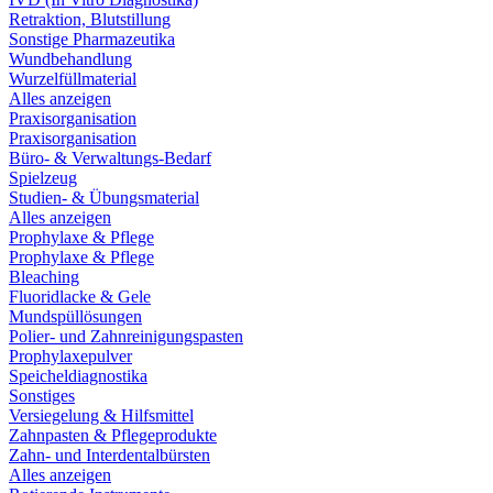
Retraktion, Blutstillung
Sonstige Pharmazeutika
Wundbehandlung
Wurzelfüllmaterial
Alles anzeigen
Praxisorganisation
Praxisorganisation
Büro- & Verwaltungs-Bedarf
Spielzeug
Studien- & Übungsmaterial
Alles anzeigen
Prophylaxe & Pflege
Prophylaxe & Pflege
Bleaching
Fluoridlacke & Gele
Mundspüllösungen
Polier- und Zahnreinigungspasten
Prophylaxepulver
Speicheldiagnostika
Sonstiges
Versiegelung & Hilfsmittel
Zahnpasten & Pflegeprodukte
Zahn- und Interdentalbürsten
Alles anzeigen