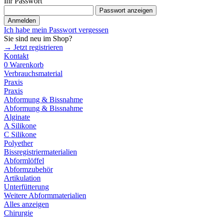
Ihr Passwort
Passwort anzeigen
Anmelden
Ich habe mein Passwort vergessen
Sie sind neu im Shop?
→ Jetzt registrieren
Kontakt
0
Warenkorb
Verbrauchsmaterial
Praxis
Praxis
Abformung & Bissnahme
Abformung & Bissnahme
Alginate
A Silikone
C Silikone
Polyether
Bissregistriermaterialien
Abformlöffel
Abformzubehör
Artikulation
Unterfütterung
Weitere Abformmaterialien
Alles anzeigen
Chirurgie