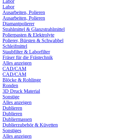
Labor
Labor
Ausarbeiten, Polieren
Ausarbeiten, Polieren
Diamantpolierer
Strahlmittel & Glanzstrahlmittel
Polierpasten & Elektrolyte
Polierer, Bürsten & Schwabbel
Schleifmittel
Staubfilter & Laborfilter
Fräser für die Frästechnik
Alles anzeigen
CAD/CAM
CAD/CAM
Blöcke & Rohlinge
Ronden
3D Druck Material
Sonstige
Alles anzeigen
Dublieren
Dublieren
Dubliermassen
Dublierzubehör & Küvetten
Sonstiges
Alles anzeigen