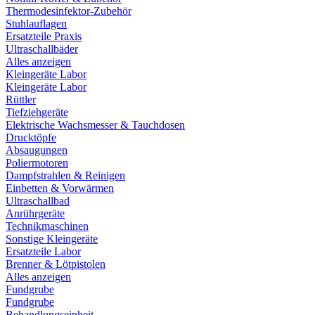
Thermodesinfektor-Zubehör
Stuhlauflagen
Ersatzteile Praxis
Ultraschallbäder
Alles anzeigen
Kleingeräte Labor
Kleingeräte Labor
Rüttler
Tiefziehgeräte
Elektrische Wachsmesser & Tauchdosen
Drucktöpfe
Absaugungen
Poliermotoren
Dampfstrahlen & Reinigen
Einbetten & Vorwärmen
Ultraschallbad
Anrührgeräte
Technikmaschinen
Sonstige Kleingeräte
Ersatzteile Labor
Brenner & Lötpistolen
Alles anzeigen
Fundgrube
Fundgrube
Behandlungseinheit