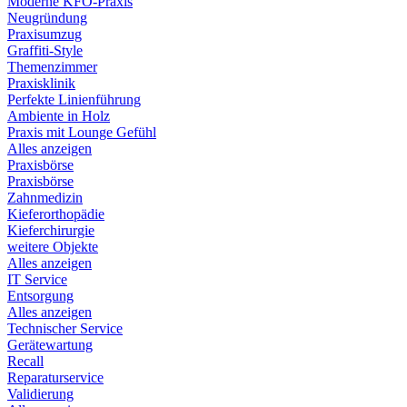
Moderne KFO-Praxis
Neugründung
Praxisumzug
Graffiti-Style
Themenzimmer
Praxisklinik
Perfekte Linienführung
Ambiente in Holz
Praxis mit Lounge Gefühl
Alles anzeigen
Praxisbörse
Praxisbörse
Zahnmedizin
Kieferorthopädie
Kieferchirurgie
weitere Objekte
Alles anzeigen
IT Service
Entsorgung
Alles anzeigen
Technischer Service
Gerätewartung
Recall
Reparaturservice
Validierung