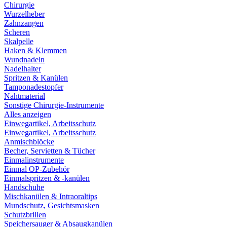
Chirurgie
Wurzelheber
Zahnzangen
Scheren
Skalpelle
Haken & Klemmen
Wundnadeln
Nadelhalter
Spritzen & Kanülen
Tamponadestopfer
Nahtmaterial
Sonstige Chirurgie-Instrumente
Alles anzeigen
Einwegartikel, Arbeitsschutz
Einwegartikel, Arbeitsschutz
Anmischblöcke
Becher, Servietten & Tücher
Einmalinstrumente
Einmal OP-Zubehör
Einmalspritzen & -kanülen
Handschuhe
Mischkanülen & Intraoraltips
Mundschutz, Gesichtsmasken
Schutzbrillen
Speichersauger & Absaugkanülen