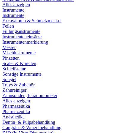
Alles anzeigen
Instrumente
Instrumente
Excavatoren & Schmelzmeissel
Feilen
Füllungsinstrumente
Instrumenteneinsätze
Instrumentenmarkierung
Messer
Mischinstrumente
Pinzetten
Scaler & Küretten
Schleifsteine
Sonstige Instrumente
Spiegel
Trays & Zubehör
Zahnreiniger
Zahnsonden, Paradontometer
Alles anzeigen
Pharmazeutika
Pharmazeutika
Anästhetika
Dentin- & Pulpabehandlung
Gangrän- & Wurzelbehandlung
IVD (In Vitro Diagnostika)