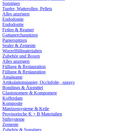
Sonstiges
Tupfer, Watterollen, Pellets
Alles anzeigen
Endodontie
Endodontie
Feilen & Reamer
Guttaperchaspitzen
Papierspitzen
Sealer & Zemente
Wurzelfüllmaterialien
Zubehör und Boxen
Alles anzeigen
Füllung & Restauration
Füllung & Restauration
Amalgame
Artikulationspapier, Occlufolie, -sprays
Bondings & Ätzmittel
Glasionomere & Kompomere
Kofferdam
Komposite
Matrizensysteme & Keile
Provisorische K + B Materialien
Stiftsysteme
Zemente
Zubehör & Sonstiges