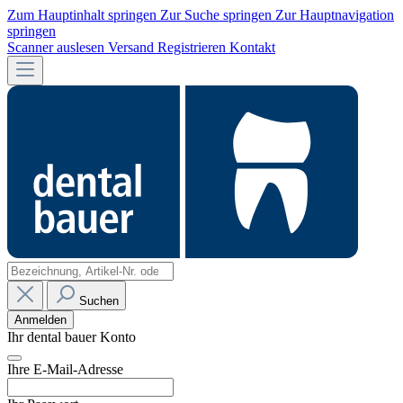
Zum Hauptinhalt springen
Zur Suche springen
Zur Hauptnavigation
springen
Scanner auslesen
Versand
Registrieren
Kontakt
Suchen
Anmelden
Ihr dental bauer Konto
Ihre E-Mail-Adresse