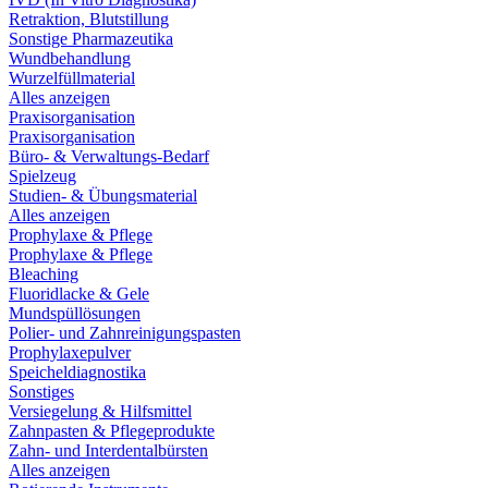
Retraktion, Blutstillung
Sonstige Pharmazeutika
Wundbehandlung
Wurzelfüllmaterial
Alles anzeigen
Praxisorganisation
Praxisorganisation
Büro- & Verwaltungs-Bedarf
Spielzeug
Studien- & Übungsmaterial
Alles anzeigen
Prophylaxe & Pflege
Prophylaxe & Pflege
Bleaching
Fluoridlacke & Gele
Mundspüllösungen
Polier- und Zahnreinigungspasten
Prophylaxepulver
Speicheldiagnostika
Sonstiges
Versiegelung & Hilfsmittel
Zahnpasten & Pflegeprodukte
Zahn- und Interdentalbürsten
Alles anzeigen