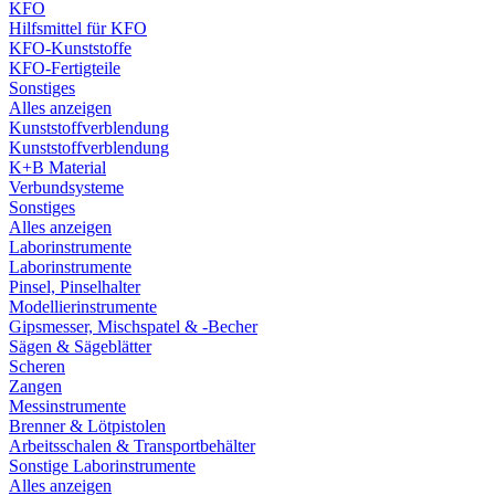
KFO
Hilfsmittel für KFO
KFO-Kunststoffe
KFO-Fertigteile
Sonstiges
Alles anzeigen
Kunststoffverblendung
Kunststoffverblendung
K+B Material
Verbundsysteme
Sonstiges
Alles anzeigen
Laborinstrumente
Laborinstrumente
Pinsel, Pinselhalter
Modellierinstrumente
Gipsmesser, Mischspatel & -Becher
Sägen & Sägeblätter
Scheren
Zangen
Messinstrumente
Brenner & Lötpistolen
Arbeitsschalen & Transportbehälter
Sonstige Laborinstrumente
Alles anzeigen