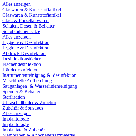
Alles anzeigen
Glaswaren & Kunststoffartikel
Glaswaren & Kunststoffartikel
Glas- & Porzellanwaren
Schalen, Dosen & Behälter
Schubladeneinsätze
Alles anzeigen
Hygiene & Desinfektion
Hygiene & Desinfektion
Abdruck-Desinfektion
Desinfektionstücher
Flächendesinfektion
Händedesinfektion
Instrumentenreinigung & -desinfektion
Maschinelle Aufbereitung
Sauganlagen- & Wasserlinienreinigung
Spender & Behälter
Sterilisation
Ultraschallbäder & Zubehör
Zubehör & Sonstiges
Alles anzeigen
Implantologie
Implantologie
Implantate & Zubehör
Membranen & Knochenersatzmaterial