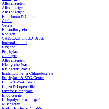
Alles anzeigen
Alles anzeigen
Alles anzeigen
Einrichtung & Geräte
Geräte
Geräte
Behandlungseinheit
Röntgen
CAD/CAM und 3D-Druck
Intraoralscanner
Hygiene
Prophylaxe
Chirurgie
Alles anzeigen
Kleingeräte Praxis
Kleingeräte Praxis
Implantologie- & Chirurgiegeräte
Prophylaxe & ZEG-Geräte
Hand- & Winkelstücke
Lupen & Lupenbrillen
Diverse Kleingeräte
Endo-Geräte
Lichtpolymerisationsgeräte
Mischgeräte
Notfall-Koffer & Zubehör