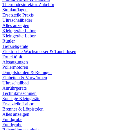
Thermodesinfektor-Zubehör
Stuhlauflagen
Ersatzteile Praxis
Ultraschallbäder
Alles anzeigen
Kleingeräte Labor
Kleingeräte Labor
Rüttler
Tiefziehgeräte
Elektrische Wachsmesser & Tauchdosen
Drucktöpfe
Absaugungen
Poliermotoren
Dampfstrahlen & Reinigen
Einbetten & Vorwärmen
Ultraschallbad
Anrührgeräte
Technikmaschinen
Sonstige Kleingeräte
Ersatzteile Labor
Brenner & Lötpistolen
Alles anzeigen
Fundgrube
Fundgrube
Behandlungseinheit