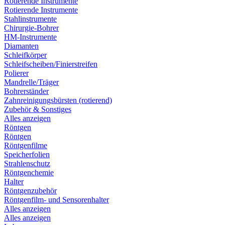
Rotierende Instrumente
Rotierende Instrumente
Stahlinstrumente
Chirurgie-Bohrer
HM-Instrumente
Diamanten
Schleifkörper
Schleifscheiben/Finierstreifen
Polierer
Mandrelle/Träger
Bohrerständer
Zahnreinigungsbürsten (rotierend)
Zubehör & Sonstiges
Alles anzeigen
Röntgen
Röntgen
Röntgenfilme
Speicherfolien
Strahlenschutz
Röntgenchemie
Halter
Röntgenzubehör
Röntgenfilm- und Sensorenhalter
Alles anzeigen
Alles anzeigen