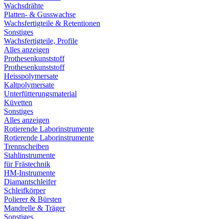
Wachsdrähte
Platten- & Gusswachse
Wachsfertigteile & Retentionen
Sonstiges
Wachsfertigteile, Profile
Alles anzeigen
Prothesenkunststoff
Prothesenkunststoff
Heisspolymersate
Kaltpolymersate
Unterfütterungsmaterial
Küvetten
Sonstiges
Alles anzeigen
Rotierende Laborinstrumente
Rotierende Laborinstrumente
Trennscheiben
Stahlinstrumente
für Frästechnik
HM-Instrumente
Diamantschleifer
Schleifkörper
Polierer & Bürsten
Mandrelle & Träger
Sonstiges