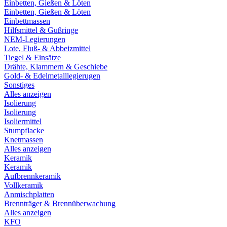
Einbetten, Gießen & Löten
Einbetten, Gießen & Löten
Einbettmassen
Hilfsmittel & Gußringe
NEM-Legierungen
Lote, Fluß- & Abbeizmittel
Tiegel & Einsätze
Drähte, Klammern & Geschiebe
Gold- & Edelmetalllegierugen
Sonstiges
Alles anzeigen
Isolierung
Isolierung
Isoliermittel
Stumpflacke
Knetmassen
Alles anzeigen
Keramik
Keramik
Aufbrennkeramik
Vollkeramik
Anmischplatten
Brennträger & Brennüberwachung
Alles anzeigen
KFO