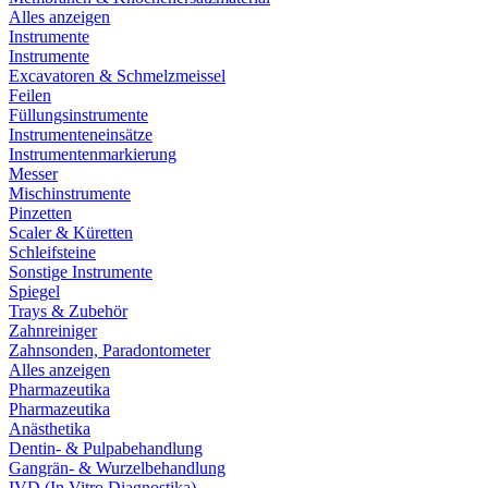
Alles anzeigen
Instrumente
Instrumente
Excavatoren & Schmelzmeissel
Feilen
Füllungsinstrumente
Instrumenteneinsätze
Instrumentenmarkierung
Messer
Mischinstrumente
Pinzetten
Scaler & Küretten
Schleifsteine
Sonstige Instrumente
Spiegel
Trays & Zubehör
Zahnreiniger
Zahnsonden, Paradontometer
Alles anzeigen
Pharmazeutika
Pharmazeutika
Anästhetika
Dentin- & Pulpabehandlung
Gangrän- & Wurzelbehandlung
IVD (In Vitro Diagnostika)