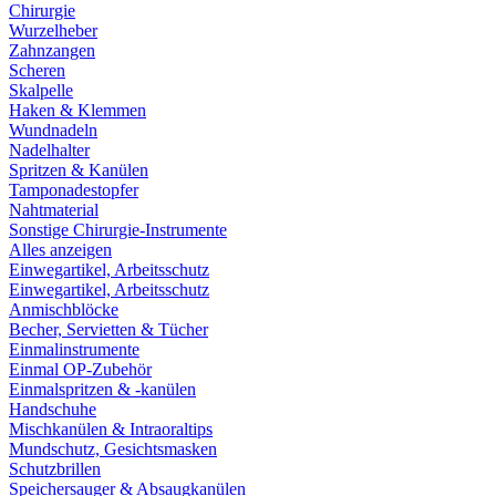
Chirurgie
Wurzelheber
Zahnzangen
Scheren
Skalpelle
Haken & Klemmen
Wundnadeln
Nadelhalter
Spritzen & Kanülen
Tamponadestopfer
Nahtmaterial
Sonstige Chirurgie-Instrumente
Alles anzeigen
Einwegartikel, Arbeitsschutz
Einwegartikel, Arbeitsschutz
Anmischblöcke
Becher, Servietten & Tücher
Einmalinstrumente
Einmal OP-Zubehör
Einmalspritzen & -kanülen
Handschuhe
Mischkanülen & Intraoraltips
Mundschutz, Gesichtsmasken
Schutzbrillen
Speichersauger & Absaugkanülen