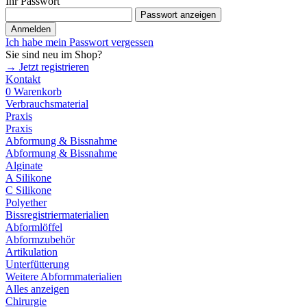
Ihr Passwort
Passwort anzeigen
Anmelden
Ich habe mein Passwort vergessen
Sie sind neu im Shop?
→ Jetzt registrieren
Kontakt
0
Warenkorb
Verbrauchsmaterial
Praxis
Praxis
Abformung & Bissnahme
Abformung & Bissnahme
Alginate
A Silikone
C Silikone
Polyether
Bissregistriermaterialien
Abformlöffel
Abformzubehör
Artikulation
Unterfütterung
Weitere Abformmaterialien
Alles anzeigen
Chirurgie