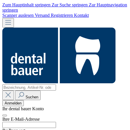
Zum Hauptinhalt springen
Zur Suche springen
Zur Hauptnavigation
springen
Scanner auslesen
Versand
Registrieren
Kontakt
Suchen
Anmelden
Ihr dental bauer Konto
Ihre E-Mail-Adresse