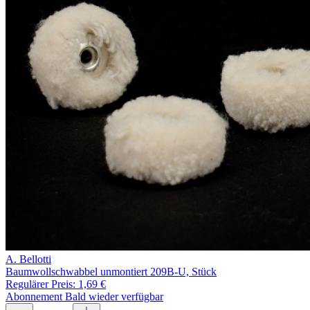
A. Bellotti
Baumwollschwabbel unmontiert 209B-U, Stück
Regulärer Preis:
1,69 €
Abonnement
Bald wieder verfügbar