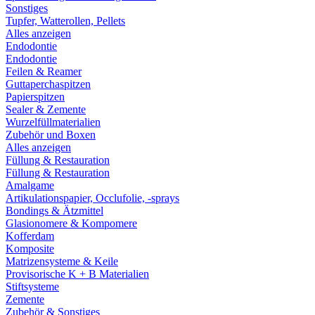
Sonstiges
Tupfer, Watterollen, Pellets
Alles anzeigen
Endodontie
Endodontie
Feilen & Reamer
Guttaperchaspitzen
Papierspitzen
Sealer & Zemente
Wurzelfüllmaterialien
Zubehör und Boxen
Alles anzeigen
Füllung & Restauration
Füllung & Restauration
Amalgame
Artikulationspapier, Occlufolie, -sprays
Bondings & Ätzmittel
Glasionomere & Kompomere
Kofferdam
Komposite
Matrizensysteme & Keile
Provisorische K + B Materialien
Stiftsysteme
Zemente
Zubehör & Sonstiges