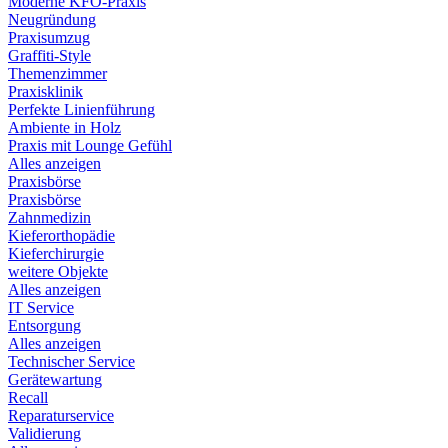
Moderne KFO-Praxis
Neugründung
Praxisumzug
Graffiti-Style
Themenzimmer
Praxisklinik
Perfekte Linienführung
Ambiente in Holz
Praxis mit Lounge Gefühl
Alles anzeigen
Praxisbörse
Praxisbörse
Zahnmedizin
Kieferorthopädie
Kieferchirurgie
weitere Objekte
Alles anzeigen
IT Service
Entsorgung
Alles anzeigen
Technischer Service
Gerätewartung
Recall
Reparaturservice
Validierung