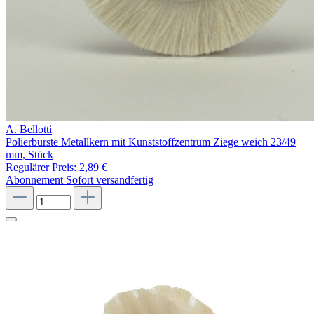
A. Bellotti
Polierbürste Metallkern mit Kunststoffzentrum Ziege weich 23/49
mm, Stück
Regulärer Preis:
2,89 €
Abonnement
Sofort versandfertig