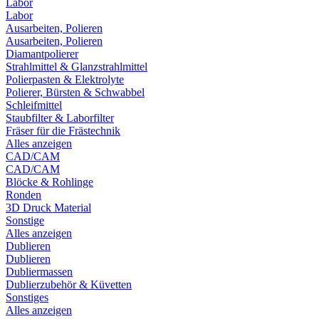
Labor
Labor
Ausarbeiten, Polieren
Ausarbeiten, Polieren
Diamantpolierer
Strahlmittel & Glanzstrahlmittel
Polierpasten & Elektrolyte
Polierer, Bürsten & Schwabbel
Schleifmittel
Staubfilter & Laborfilter
Fräser für die Frästechnik
Alles anzeigen
CAD/CAM
CAD/CAM
Blöcke & Rohlinge
Ronden
3D Druck Material
Sonstige
Alles anzeigen
Dublieren
Dublieren
Dubliermassen
Dublierzubehör & Küvetten
Sonstiges
Alles anzeigen