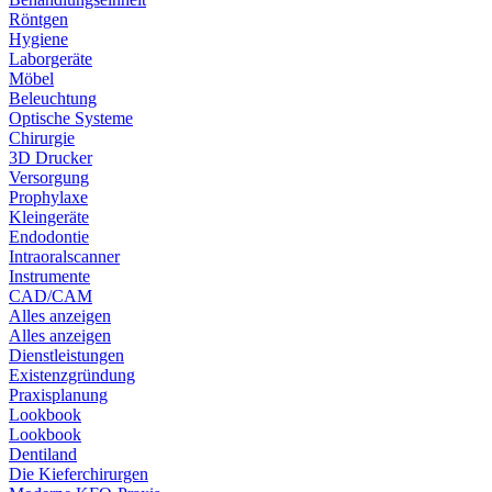
Röntgen
Hygiene
Laborgeräte
Möbel
Beleuchtung
Optische Systeme
Chirurgie
3D Drucker
Versorgung
Prophylaxe
Kleingeräte
Endodontie
Intraoralscanner
Instrumente
CAD/CAM
Alles anzeigen
Alles anzeigen
Dienstleistungen
Existenzgründung
Praxisplanung
Lookbook
Lookbook
Dentiland
Die Kieferchirurgen