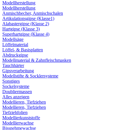
Modellherstellung
Modellherstellung
Anmischbecher, Anmischschalen
Artikulationsgipse (Klasse1)
Alabastergipse (Klasse 2)
Hartgipse (Klasse 3)
Superhartgipse (Klasse 4)
Modellsäge
Löffelmaterial
Löffel- & Basisplatten
Abdruckgipse
Modellmaterial & Zahnfleischmasken
Tauchhärter
Gipsverarbeitung
Modellstifte & Socklersysteme
Sonstiges
Sockelsysteme
Doubliermassen
Alles anzeigen
Modellieren, Tiefziehen
Modellieren, Tiefziehen
Tiefziehfolien
Modellierkunststoffe
Modellierwachse
Bissnehmewachse