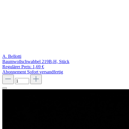
A. Bellotti
Baumwollschwabbel 219B-H, Stück
Regulärer Preis:
1,69 €
Abonnement
Sofort versandfertig