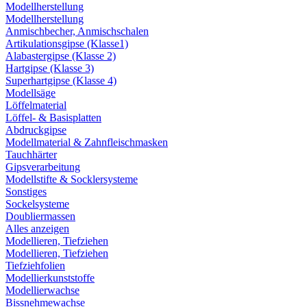
Modellherstellung
Modellherstellung
Anmischbecher, Anmischschalen
Artikulationsgipse (Klasse1)
Alabastergipse (Klasse 2)
Hartgipse (Klasse 3)
Superhartgipse (Klasse 4)
Modellsäge
Löffelmaterial
Löffel- & Basisplatten
Abdruckgipse
Modellmaterial & Zahnfleischmasken
Tauchhärter
Gipsverarbeitung
Modellstifte & Socklersysteme
Sonstiges
Sockelsysteme
Doubliermassen
Alles anzeigen
Modellieren, Tiefziehen
Modellieren, Tiefziehen
Tiefziehfolien
Modellierkunststoffe
Modellierwachse
Bissnehmewachse