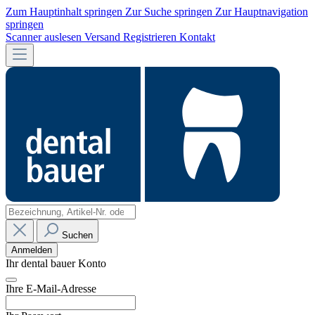
Zum Hauptinhalt springen
Zur Suche springen
Zur Hauptnavigation
springen
Scanner auslesen
Versand
Registrieren
Kontakt
Suchen
Anmelden
Ihr dental bauer Konto
Ihre E-Mail-Adresse