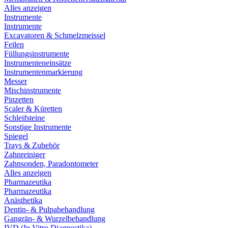
Alles anzeigen
Instrumente
Instrumente
Excavatoren & Schmelzmeissel
Feilen
Füllungsinstrumente
Instrumenteneinsätze
Instrumentenmarkierung
Messer
Mischinstrumente
Pinzetten
Scaler & Küretten
Schleifsteine
Sonstige Instrumente
Spiegel
Trays & Zubehör
Zahnreiniger
Zahnsonden, Paradontometer
Alles anzeigen
Pharmazeutika
Pharmazeutika
Anästhetika
Dentin- & Pulpabehandlung
Gangrän- & Wurzelbehandlung
IVD (In Vitro Diagnostika)