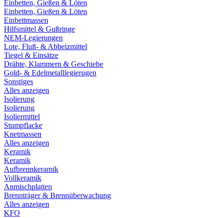
Einbetten, Gießen & Löten
Einbetten, Gießen & Löten
Einbettmassen
Hilfsmittel & Gußringe
NEM-Legierungen
Lote, Fluß- & Abbeizmittel
Tiegel & Einsätze
Drähte, Klammern & Geschiebe
Gold- & Edelmetalllegierugen
Sonstiges
Alles anzeigen
Isolierung
Isolierung
Isoliermittel
Stumpflacke
Knetmassen
Alles anzeigen
Keramik
Keramik
Aufbrennkeramik
Vollkeramik
Anmischplatten
Brennträger & Brennüberwachung
Alles anzeigen
KFO