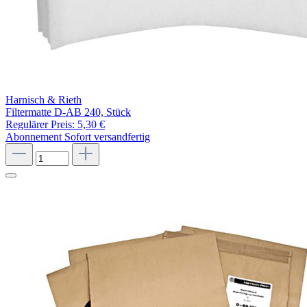
Harnisch & Rieth
Filtermatte D-AB 240, Stück
Regulärer Preis:
5,30 €
Abonnement
Sofort versandfertig