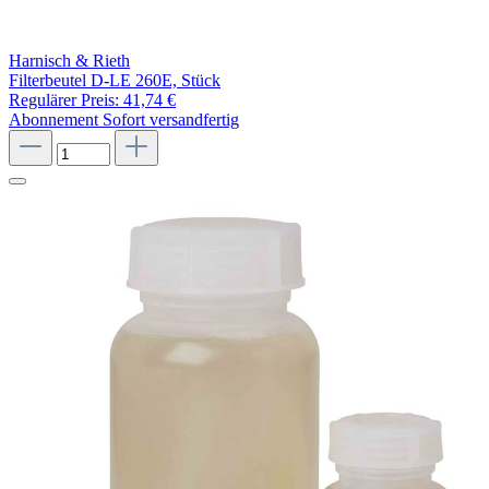
Harnisch & Rieth
Filterbeutel D-LE 260E, Stück
Regulärer Preis:
41,74 €
Abonnement
Sofort versandfertig