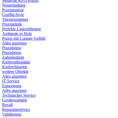
Moderne KFO-Praxis
Neugründung
Praxisumzug
Graffiti-Style
Themenzimmer
Praxisklinik
Perfekte Linienführung
Ambiente in Holz
Praxis mit Lounge Gefühl
Alles anzeigen
Praxisbörse
Praxisbörse
Zahnmedizin
Kieferorthopädie
Kieferchirurgie
weitere Objekte
Alles anzeigen
IT Service
Entsorgung
Alles anzeigen
Technischer Service
Gerätewartung
Recall
Reparaturservice
Validierung