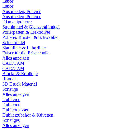
Labor
Labor
Ausarbeiten, Polieren
Ausarbeiten, Polieren
Diamantpolierer
Strahlmittel & Glanzstrahlmittel
Polierpasten & Elektrolyte
Polierer, Bürsten & Schwabbel
Schleifmittel
Staubfilter & Laborfilter
Fräser für die Frästechnik
Alles anzeigen
CAD/CAM
CAD/CAM
Blöcke & Rohlinge
Ronden
3D Druck Material
Sonstige
Alles anzeigen
Dublieren
Dublieren
Dubliermassen
Dublierzubehör & Küvetten
Sonstiges
Alles anzeigen