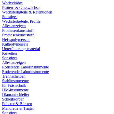
Wachsdrähte
Platten- & Gusswachse
Wachsfertigteile & Retentionen
Sonstiges
Wachsfertigteile, Profile
Alles anzeigen
Prothesenkunststoff
Prothesenkunststoff
Heisspolymersate
Kaltpolymersate
Unterfütterungsmaterial
Küvetten
Sonstiges
Alles anzeigen
Rotierende Laborinstrumente
Rotierende Laborinstrumente
Trennscheiben
Stahlinstrumente
für Frästechnik
HM-Instrumente
Diamantschleifer
Schleifkörper
Polierer & Bürsten
Mandrelle & Träger
Sonstiges