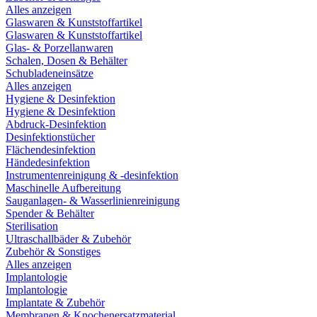
Alles anzeigen
Glaswaren & Kunststoffartikel
Glaswaren & Kunststoffartikel
Glas- & Porzellanwaren
Schalen, Dosen & Behälter
Schubladeneinsätze
Alles anzeigen
Hygiene & Desinfektion
Hygiene & Desinfektion
Abdruck-Desinfektion
Desinfektionstücher
Flächendesinfektion
Händedesinfektion
Instrumentenreinigung & -desinfektion
Maschinelle Aufbereitung
Sauganlagen- & Wasserlinienreinigung
Spender & Behälter
Sterilisation
Ultraschallbäder & Zubehör
Zubehör & Sonstiges
Alles anzeigen
Implantologie
Implantologie
Implantate & Zubehör
Membranen & Knochenersatzmaterial