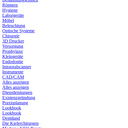
Röntgen
Hygiene
Laborgeräte
Möbel
Beleuchtung
Optische Systeme
Chirurgie
3D Drucker
Versorgung
Prophylaxe
Kleingeräte
Endodontie
Intraoralscanner
Instrumente
CAD/CAM
Alles anzeigen
Alles anzeigen
Dienstleistungen
Existenzgründung
Praxisplanung
Lookbook
Lookbook
Dentiland
Die Kieferchirurgen