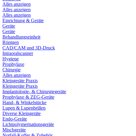
Alles anzeigen
Alles anzeigen
Alles anzeigen
Einrichtung & Geräte
Geräte
Geräte
Behandlungseinheit
Röntgen
CAD/CAM und 3D-Druck
Intraoralscanner
Hygiene
Prophylaxe
Chirurgie
Alles anzeigen
Kleingeräte Praxis
Kleingeräte Praxis
Implantologie- & Chirurgiegeräte
Prophylaxe & ZEG-Geräte
Hand- & Winkelstücke
Lupen & Lupenbrillen
Diverse Kleingeräte
Endo-Geräte
Lichtpolymerisationsgeräte
Mischgeräte
Notfall-Koffer & Zubehör