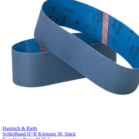
Harnisch & Rieth
Schleifband H+R Körnung 36, Stück