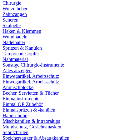
Chirurgie
Wurzelheber
Zahnzangen
Scheren
Skalpelle
Haken & Klemmen
Wundnadeln
Nadelhalter
Spritzen & Kanülen
Tamponadestopfer
Nahtmaterial
Sonstige Chirurgie-Instrumente
Alles anzeigen
Einwegartikel, Arbeitsschutz
Einwegartikel, Arbeitsschutz
Anmischblöcke
Becher, Servietten & Tücher
Einmalinstrumente
Einmal OP-Zubehör
Einmalspritzen & -kanülen
Handschuhe
Mischkanülen & Intraoraltips
Mundschutz, Gesichtsmasken
Schutzbrillen
Speichersauger & Absaugkanülen