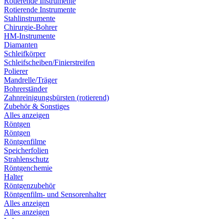
Rotierende Instrumente
Rotierende Instrumente
Stahlinstrumente
Chirurgie-Bohrer
HM-Instrumente
Diamanten
Schleifkörper
Schleifscheiben/Finierstreifen
Polierer
Mandrelle/Träger
Bohrerständer
Zahnreinigungsbürsten (rotierend)
Zubehör & Sonstiges
Alles anzeigen
Röntgen
Röntgen
Röntgenfilme
Speicherfolien
Strahlenschutz
Röntgenchemie
Halter
Röntgenzubehör
Röntgenfilm- und Sensorenhalter
Alles anzeigen
Alles anzeigen