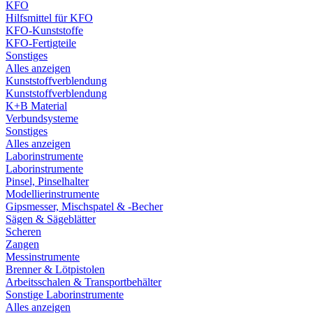
KFO
Hilfsmittel für KFO
KFO-Kunststoffe
KFO-Fertigteile
Sonstiges
Alles anzeigen
Kunststoffverblendung
Kunststoffverblendung
K+B Material
Verbundsysteme
Sonstiges
Alles anzeigen
Laborinstrumente
Laborinstrumente
Pinsel, Pinselhalter
Modellierinstrumente
Gipsmesser, Mischspatel & -Becher
Sägen & Sägeblätter
Scheren
Zangen
Messinstrumente
Brenner & Lötpistolen
Arbeitsschalen & Transportbehälter
Sonstige Laborinstrumente
Alles anzeigen