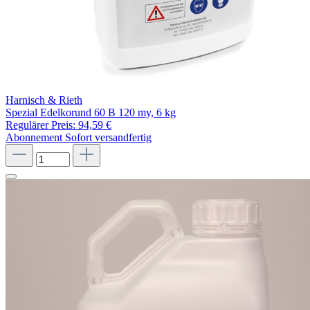
Harnisch & Rieth
Spezial Edelkorund 60 B 120 my, 6 kg
Regulärer Preis:
94,59 €
Abonnement
Sofort versandfertig