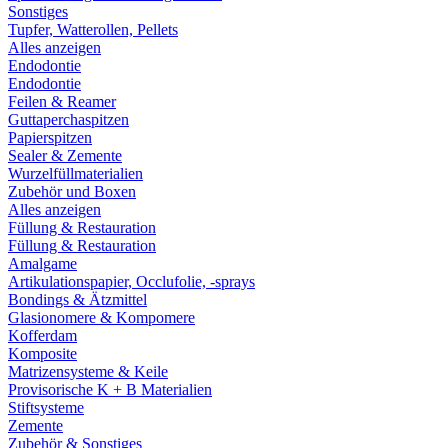
Sonstiges
Tupfer, Watterollen, Pellets
Alles anzeigen
Endodontie
Endodontie
Feilen & Reamer
Guttaperchaspitzen
Papierspitzen
Sealer & Zemente
Wurzelfüllmaterialien
Zubehör und Boxen
Alles anzeigen
Füllung & Restauration
Füllung & Restauration
Amalgame
Artikulationspapier, Occlufolie, -sprays
Bondings & Ätzmittel
Glasionomere & Kompomere
Kofferdam
Komposite
Matrizensysteme & Keile
Provisorische K + B Materialien
Stiftsysteme
Zemente
Zubehör & Sonstiges