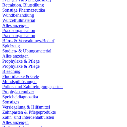
Retraktion, Blutstillung
Sonstige Pharmazeutika
Wundbehandlung
Wurzelfüllmaterial
Alles anzeigen
Praxisorganisation
Praxisorganisation
Büro- & Verwaltungs-Bedarf
Spielzeug
Studien- & Übungsmaterial
Alles anzeigen
Prophylaxe & Pflege
Prophylaxe & Pflege
Bleaching
Fluoridlacke & Gele
Mundspüllösungen
Polier- und Zahnreinigungspasten
Prophylaxepulver
Speicheldiagnostika
Sonstiges
Versiegelung & Hilfsmittel
Zahnpasten & Pflegeprodukte
Zahn- und Interdentalbürsten
Alles anzeigen