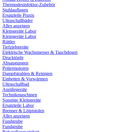
Thermodesinfektor-Zubehör
Stuhlauflagen
Ersatzteile Praxis
Ultraschallbäder
Alles anzeigen
Kleingeräte Labor
Kleingeräte Labor
Rüttler
Tiefziehgeräte
Elektrische Wachsmesser & Tauchdosen
Drucktöpfe
Absaugungen
Poliermotoren
Dampfstrahlen & Reinigen
Einbetten & Vorwärmen
Ultraschallbad
Anrührgeräte
Technikmaschinen
Sonstige Kleingeräte
Ersatzteile Labor
Brenner & Lötpistolen
Alles anzeigen
Fundgrube
Fundgrube
Behandlungseinheit