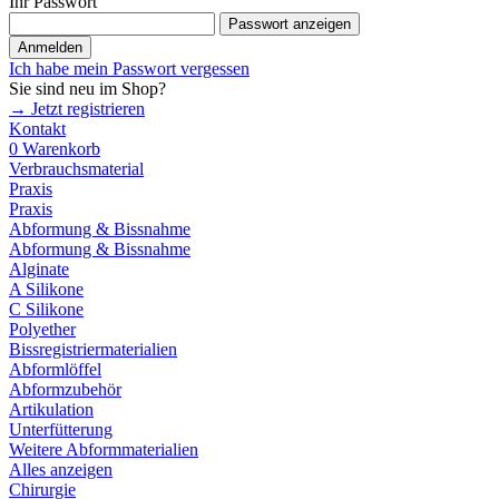
Ihr Passwort
Passwort anzeigen
Anmelden
Ich habe mein Passwort vergessen
Sie sind neu im Shop?
→ Jetzt registrieren
Kontakt
0
Warenkorb
Verbrauchsmaterial
Praxis
Praxis
Abformung & Bissnahme
Abformung & Bissnahme
Alginate
A Silikone
C Silikone
Polyether
Bissregistriermaterialien
Abformlöffel
Abformzubehör
Artikulation
Unterfütterung
Weitere Abformmaterialien
Alles anzeigen
Chirurgie