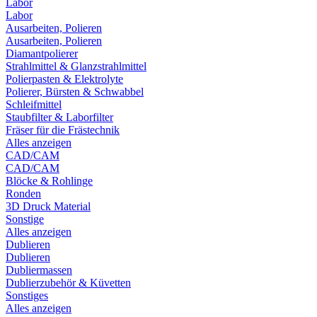
Labor
Labor
Ausarbeiten, Polieren
Ausarbeiten, Polieren
Diamantpolierer
Strahlmittel & Glanzstrahlmittel
Polierpasten & Elektrolyte
Polierer, Bürsten & Schwabbel
Schleifmittel
Staubfilter & Laborfilter
Fräser für die Frästechnik
Alles anzeigen
CAD/CAM
CAD/CAM
Blöcke & Rohlinge
Ronden
3D Druck Material
Sonstige
Alles anzeigen
Dublieren
Dublieren
Dubliermassen
Dublierzubehör & Küvetten
Sonstiges
Alles anzeigen