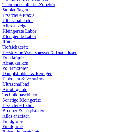
Thermodesinfektor-Zubehör
Stuhlauflagen
Ersatzteile Praxis
Ultraschallbäder
Alles anzeigen
Kleingeräte Labor
Kleingeräte Labor
Rüttler
Tiefziehgeräte
Elektrische Wachsmesser & Tauchdosen
Drucktöpfe
Absaugungen
Poliermotoren
Dampfstrahlen & Reinigen
Einbetten & Vorwärmen
Ultraschallbad
Anrührgeräte
Technikmaschinen
Sonstige Kleingeräte
Ersatzteile Labor
Brenner & Lötpistolen
Alles anzeigen
Fundgrube
Fundgrube
Behandlungseinheit