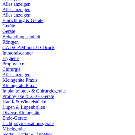
Alles anzeigen
Alles anzeigen
Alles anzeigen
Einrichtung & Geräte
Geräte
Geräte
Behandlungseinheit
Röntgen
CAD/CAM und 3D-Druck
Intraoralscanner
Hygiene
Prophylaxe
Chirurgie
Alles anzeigen
Kleingeräte Praxis
Kleingeräte Praxis
Implantologie- & Chirurgiegeräte
Prophylaxe & ZEG-Geräte
Hand- & Winkelstücke
Lupen & Lupenbrillen
Diverse Kleingeräte
Endo-Geräte
Lichtpolymerisationsgeräte
Mischgeräte
Notfall-Koffer & Zubehör