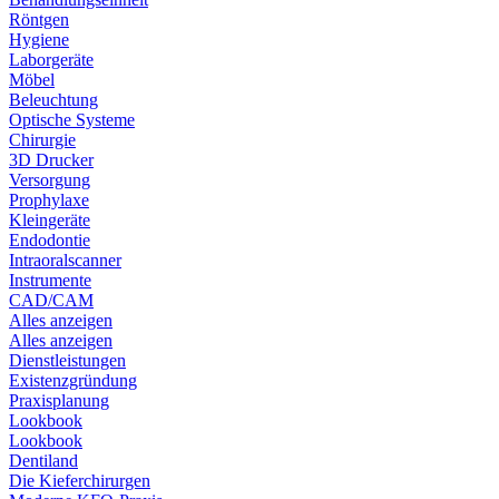
Röntgen
Hygiene
Laborgeräte
Möbel
Beleuchtung
Optische Systeme
Chirurgie
3D Drucker
Versorgung
Prophylaxe
Kleingeräte
Endodontie
Intraoralscanner
Instrumente
CAD/CAM
Alles anzeigen
Alles anzeigen
Dienstleistungen
Existenzgründung
Praxisplanung
Lookbook
Lookbook
Dentiland
Die Kieferchirurgen