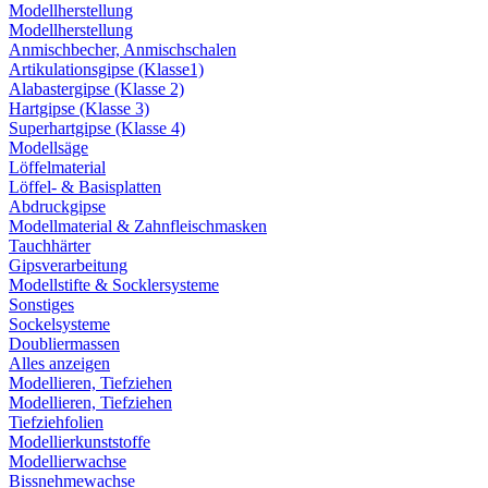
Modellherstellung
Modellherstellung
Anmischbecher, Anmischschalen
Artikulationsgipse (Klasse1)
Alabastergipse (Klasse 2)
Hartgipse (Klasse 3)
Superhartgipse (Klasse 4)
Modellsäge
Löffelmaterial
Löffel- & Basisplatten
Abdruckgipse
Modellmaterial & Zahnfleischmasken
Tauchhärter
Gipsverarbeitung
Modellstifte & Socklersysteme
Sonstiges
Sockelsysteme
Doubliermassen
Alles anzeigen
Modellieren, Tiefziehen
Modellieren, Tiefziehen
Tiefziehfolien
Modellierkunststoffe
Modellierwachse
Bissnehmewachse