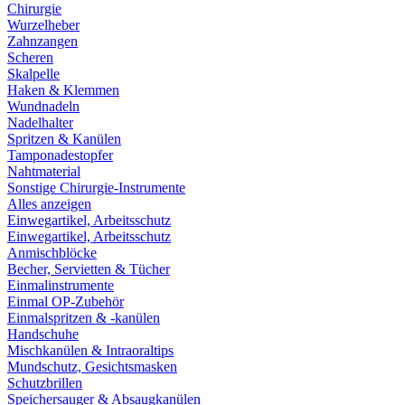
Chirurgie
Wurzelheber
Zahnzangen
Scheren
Skalpelle
Haken & Klemmen
Wundnadeln
Nadelhalter
Spritzen & Kanülen
Tamponadestopfer
Nahtmaterial
Sonstige Chirurgie-Instrumente
Alles anzeigen
Einwegartikel, Arbeitsschutz
Einwegartikel, Arbeitsschutz
Anmischblöcke
Becher, Servietten & Tücher
Einmalinstrumente
Einmal OP-Zubehör
Einmalspritzen & -kanülen
Handschuhe
Mischkanülen & Intraoraltips
Mundschutz, Gesichtsmasken
Schutzbrillen
Speichersauger & Absaugkanülen