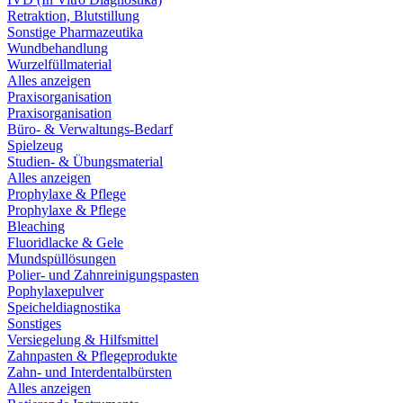
Retraktion, Blutstillung
Sonstige Pharmazeutika
Wundbehandlung
Wurzelfüllmaterial
Alles anzeigen
Praxisorganisation
Praxisorganisation
Büro- & Verwaltungs-Bedarf
Spielzeug
Studien- & Übungsmaterial
Alles anzeigen
Prophylaxe & Pflege
Prophylaxe & Pflege
Bleaching
Fluoridlacke & Gele
Mundspüllösungen
Polier- und Zahnreinigungspasten
Pophylaxepulver
Speicheldiagnostika
Sonstiges
Versiegelung & Hilfsmittel
Zahnpasten & Pflegeprodukte
Zahn- und Interdentalbürsten
Alles anzeigen