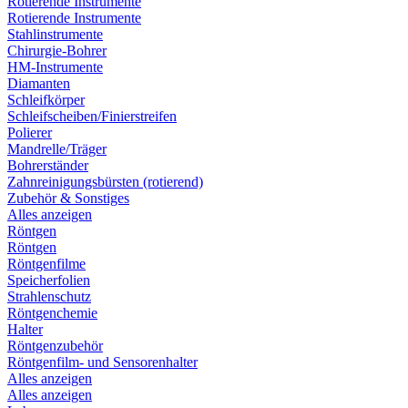
Rotierende Instrumente
Rotierende Instrumente
Stahlinstrumente
Chirurgie-Bohrer
HM-Instrumente
Diamanten
Schleifkörper
Schleifscheiben/Finierstreifen
Polierer
Mandrelle/Träger
Bohrerständer
Zahnreinigungsbürsten (rotierend)
Zubehör & Sonstiges
Alles anzeigen
Röntgen
Röntgen
Röntgenfilme
Speicherfolien
Strahlenschutz
Röntgenchemie
Halter
Röntgenzubehör
Röntgenfilm- und Sensorenhalter
Alles anzeigen
Alles anzeigen