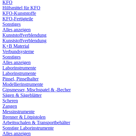
KFO
Hilfsmittel für KFO
KFO-Kunststoffe
KFO-Fertigteile
Sonstiges
Alles anzeigen
Kunststoffverblendung
Kunststoffverblendung
K+B Material
Verbundsysteme
Sonstiges
Alles anzeigen
Laborinstrumente
Laborinstrumente
Pinsel, Pinselhalter
Modellierinstrumente
Gipsmesser, Mischspatel & -Becher
Sägen & Sägeblätter
Scheren
Zangen
Messinstrumente
Brenner & Lötpistolen
Arbeitsschalen & Transportbehälter
Sonstige Laborinstrumente
Alles anzeigen