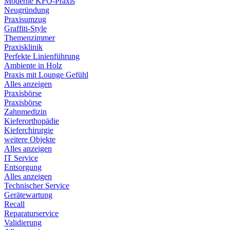
Moderne KFO-Praxis
Neugründung
Praxisumzug
Graffiti-Style
Themenzimmer
Praxisklinik
Perfekte Linienführung
Ambiente in Holz
Praxis mit Lounge Gefühl
Alles anzeigen
Praxisbörse
Praxisbörse
Zahnmedizin
Kieferorthopädie
Kieferchirurgie
weitere Objekte
Alles anzeigen
IT Service
Entsorgung
Alles anzeigen
Technischer Service
Gerätewartung
Recall
Reparaturservice
Validierung