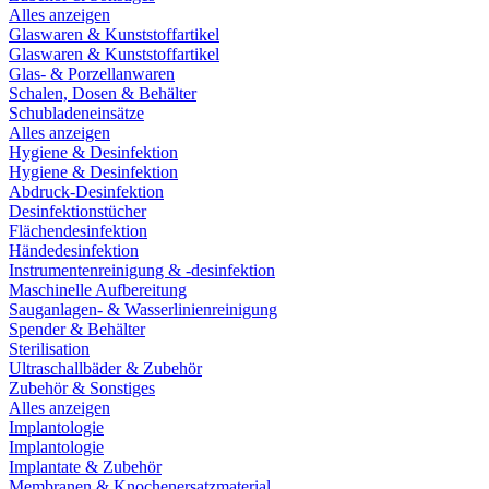
Alles anzeigen
Glaswaren & Kunststoffartikel
Glaswaren & Kunststoffartikel
Glas- & Porzellanwaren
Schalen, Dosen & Behälter
Schubladeneinsätze
Alles anzeigen
Hygiene & Desinfektion
Hygiene & Desinfektion
Abdruck-Desinfektion
Desinfektionstücher
Flächendesinfektion
Händedesinfektion
Instrumentenreinigung & -desinfektion
Maschinelle Aufbereitung
Sauganlagen- & Wasserlinienreinigung
Spender & Behälter
Sterilisation
Ultraschallbäder & Zubehör
Zubehör & Sonstiges
Alles anzeigen
Implantologie
Implantologie
Implantate & Zubehör
Membranen & Knochenersatzmaterial