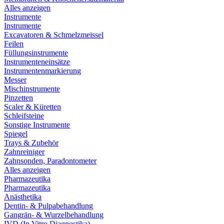
Alles anzeigen
Instrumente
Instrumente
Excavatoren & Schmelzmeissel
Feilen
Füllungsinstrumente
Instrumenteneinsätze
Instrumentenmarkierung
Messer
Mischinstrumente
Pinzetten
Scaler & Küretten
Schleifsteine
Sonstige Instrumente
Spiegel
Trays & Zubehör
Zahnreiniger
Zahnsonden, Paradontometer
Alles anzeigen
Pharmazeutika
Pharmazeutika
Anästhetika
Dentin- & Pulpabehandlung
Gangrän- & Wurzelbehandlung
IVD (In Vitro Diagnostika)