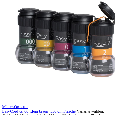
Müller-Omicron
EasyCord Gr.00-xfein braun, 330 cm Flasche
Variante wählen: