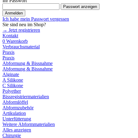
Ihr Passwort
Passwort anzeigen
Anmelden
Ich habe mein Passwort vergessen
Sie sind neu im Shop?
→ Jetzt registrieren
Kontakt
0
Warenkorb
Verbrauchsmaterial
Praxis
Praxis
Abformung & Bissnahme
Abformung & Bissnahme
Alginate
A Silikone
C Silikone
Polyether
Bissregistriermaterialien
Abformlöffel
Abformzubehör
Artikulation
Unterfütterung
Weitere Abformmaterialien
Alles anzeigen
Chirurgie