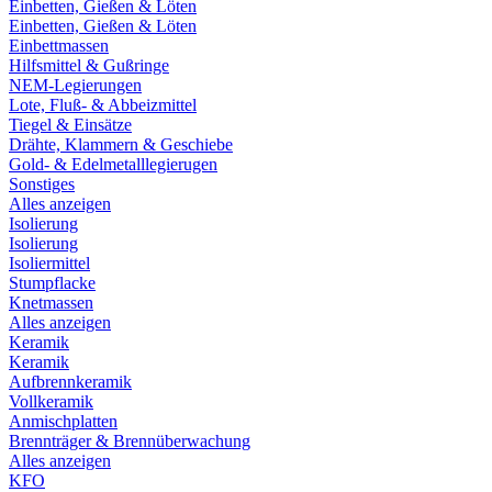
Einbetten, Gießen & Löten
Einbetten, Gießen & Löten
Einbettmassen
Hilfsmittel & Gußringe
NEM-Legierungen
Lote, Fluß- & Abbeizmittel
Tiegel & Einsätze
Drähte, Klammern & Geschiebe
Gold- & Edelmetalllegierugen
Sonstiges
Alles anzeigen
Isolierung
Isolierung
Isoliermittel
Stumpflacke
Knetmassen
Alles anzeigen
Keramik
Keramik
Aufbrennkeramik
Vollkeramik
Anmischplatten
Brennträger & Brennüberwachung
Alles anzeigen
KFO