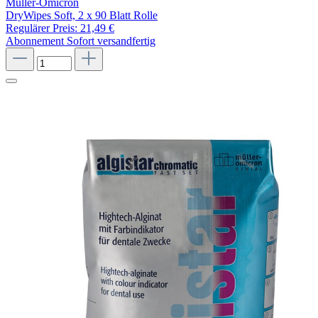
Müller-Omicron
DryWipes Soft, 2 x 90 Blatt Rolle
Regulärer Preis:
21,49 €
Abonnement
Sofort versandfertig