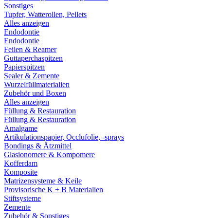
Sonstiges
Tupfer, Watterollen, Pellets
Alles anzeigen
Endodontie
Endodontie
Feilen & Reamer
Guttaperchaspitzen
Papierspitzen
Sealer & Zemente
Wurzelfüllmaterialien
Zubehör und Boxen
Alles anzeigen
Füllung & Restauration
Füllung & Restauration
Amalgame
Artikulationspapier, Occlufolie, -sprays
Bondings & Ätzmittel
Glasionomere & Kompomere
Kofferdam
Komposite
Matrizensysteme & Keile
Provisorische K + B Materialien
Stiftsysteme
Zemente
Zubehör & Sonstiges