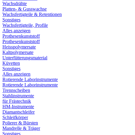
Wachsdrähte
Platten- & Gusswachse
Wachsfertigteile & Retentionen
Sonstiges
Wachsfertigteile, Profile
Alles anzeigen
Prothesenkunststoff
Prothesenkunststoff
Heisspolymersate
Kaltpolymersate
Unterfütterungsmaterial
Küvetten
Sonstiges
Alles anzeigen
Rotierende Laborinstrumente
Rotierende Laborinstrumente
Trennscheiben
Stahlinstrumente
für Frästechnik
HM-Instrumente
Diamantschleifer
Schleifkörper
Polierer & Bürsten
Mandrelle & Träger
Sonstiges