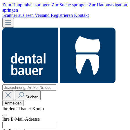
Zum Hauptinhalt springen
Zur Suche springen
Zur Hauptnavigation
springen
Scanner auslesen
Versand
Registrieren
Kontakt
Suchen
Anmelden
Ihr dental bauer Konto
Ihre E-Mail-Adresse