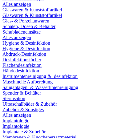
Alles anzeigen
Glaswaren & Kunststoffartikel
Glaswaren & Kunststoffartikel
Glas- & Porzellanwaren
Schalen, Dosen & Behälter
Schubladeneinsätze
Alles anzeigen
Hygiene & Desinfektion
Hygiene & Desinfektion
Abdruck-Desinfektion
Desinfektionstücher
Flächendesinfektion
Händedesinfektion
Instrumentenreinigung & -desinfektion
Maschinelle Aufbereitung
Sauganlagen- & Wasserlinienreinigung
Spender & Behälter
Sterilisation
Ultraschallbäder & Zubehör
Zubehör & Sonstiges
Alles anzeigen
Implantologie
Implantologie
Implantate & Zubehör
Membranen & Knochenersatzmaterial