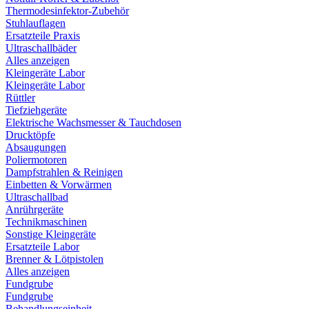
Thermodesinfektor-Zubehör
Stuhlauflagen
Ersatzteile Praxis
Ultraschallbäder
Alles anzeigen
Kleingeräte Labor
Kleingeräte Labor
Rüttler
Tiefziehgeräte
Elektrische Wachsmesser & Tauchdosen
Drucktöpfe
Absaugungen
Poliermotoren
Dampfstrahlen & Reinigen
Einbetten & Vorwärmen
Ultraschallbad
Anrührgeräte
Technikmaschinen
Sonstige Kleingeräte
Ersatzteile Labor
Brenner & Lötpistolen
Alles anzeigen
Fundgrube
Fundgrube
Behandlungseinheit