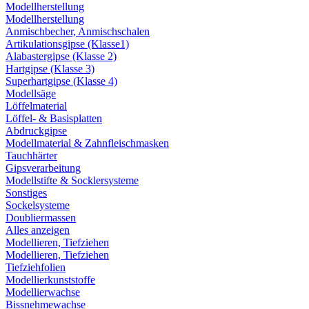
Modellherstellung
Modellherstellung
Anmischbecher, Anmischschalen
Artikulationsgipse (Klasse1)
Alabastergipse (Klasse 2)
Hartgipse (Klasse 3)
Superhartgipse (Klasse 4)
Modellsäge
Löffelmaterial
Löffel- & Basisplatten
Abdruckgipse
Modellmaterial & Zahnfleischmasken
Tauchhärter
Gipsverarbeitung
Modellstifte & Socklersysteme
Sonstiges
Sockelsysteme
Doubliermassen
Alles anzeigen
Modellieren, Tiefziehen
Modellieren, Tiefziehen
Tiefziehfolien
Modellierkunststoffe
Modellierwachse
Bissnehmewachse