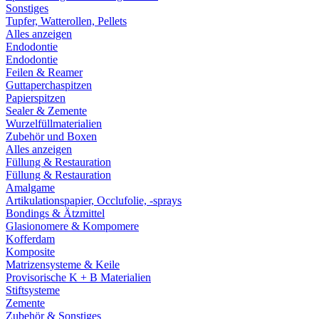
Sonstiges
Tupfer, Watterollen, Pellets
Alles anzeigen
Endodontie
Endodontie
Feilen & Reamer
Guttaperchaspitzen
Papierspitzen
Sealer & Zemente
Wurzelfüllmaterialien
Zubehör und Boxen
Alles anzeigen
Füllung & Restauration
Füllung & Restauration
Amalgame
Artikulationspapier, Occlufolie, -sprays
Bondings & Ätzmittel
Glasionomere & Kompomere
Kofferdam
Komposite
Matrizensysteme & Keile
Provisorische K + B Materialien
Stiftsysteme
Zemente
Zubehör & Sonstiges