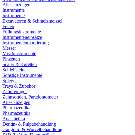
Alles anzeigen
Instrumente
Instrumente
Excavatoren & Schmelzmeissel
Feilen
Füllungsinstrumente
Instrumenteneinsätze
Instrumentenmarkierung
Messer
Mischinstrumente
Pinzetten
Scaler & Küretten
Schleifsteine
Sonstige Instrumente
Spiegel
Trays & Zubehör
Zahnreiniger
Zahnsonden, Paradontometer
Alles anzeigen
Pharmazeutika
Pharmazeutika
Anästhetika
Dentin- & Pulpabehandlung
Gangrän- & Wurzelbehandlung
IVD (In Vitro Diagnostika)