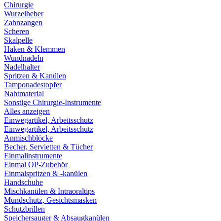
Chirurgie
Wurzelheber
Zahnzangen
Scheren
Skalpelle
Haken & Klemmen
Wundnadeln
Nadelhalter
Spritzen & Kanülen
Tamponadestopfer
Nahtmaterial
Sonstige Chirurgie-Instrumente
Alles anzeigen
Einwegartikel, Arbeitsschutz
Einwegartikel, Arbeitsschutz
Anmischblöcke
Becher, Servietten & Tücher
Einmalinstrumente
Einmal OP-Zubehör
Einmalspritzen & -kanülen
Handschuhe
Mischkanülen & Intraoraltips
Mundschutz, Gesichtsmasken
Schutzbrillen
Speichersauger & Absaugkanülen