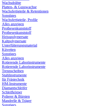
Wachsdrähte
Platten- & Gusswachse
Wachsfertigteile & Retentionen
Sonstiges
Wachsfertigteile, Profile
Alles anzeigen
Prothesenkunststoff
Prothesenkunststoff
Heisspolymersate
Kaltpolymersate
Unterfütterungsmaterial
Küvetten
Sonstiges
Alles anzeigen
Rotierende Laborinstrumente
Rotierende Laborinstrumente
Trennscheiben
Stahlinstrumente
für Frästechnik
HM-Instrumente
Diamantschleifer
Schleifkörper
Polierer & Bürsten
Mandrelle & Träger
Sonstiges