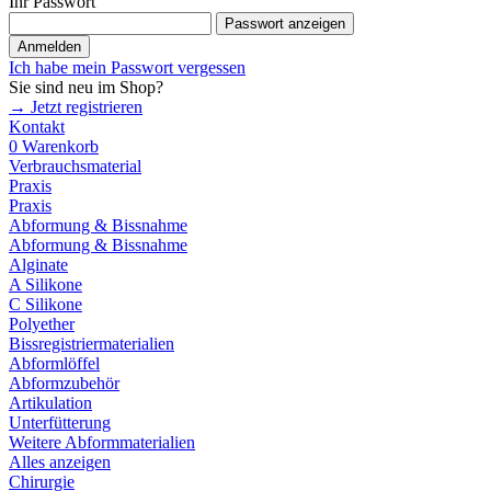
Ihr Passwort
Passwort anzeigen
Anmelden
Ich habe mein Passwort vergessen
Sie sind neu im Shop?
→ Jetzt registrieren
Kontakt
0
Warenkorb
Verbrauchsmaterial
Praxis
Praxis
Abformung & Bissnahme
Abformung & Bissnahme
Alginate
A Silikone
C Silikone
Polyether
Bissregistriermaterialien
Abformlöffel
Abformzubehör
Artikulation
Unterfütterung
Weitere Abformmaterialien
Alles anzeigen
Chirurgie