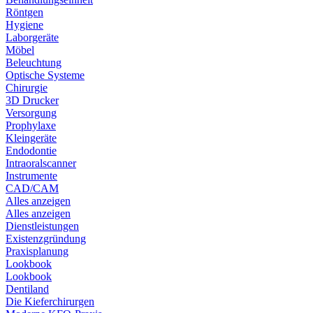
Röntgen
Hygiene
Laborgeräte
Möbel
Beleuchtung
Optische Systeme
Chirurgie
3D Drucker
Versorgung
Prophylaxe
Kleingeräte
Endodontie
Intraoralscanner
Instrumente
CAD/CAM
Alles anzeigen
Alles anzeigen
Dienstleistungen
Existenzgründung
Praxisplanung
Lookbook
Lookbook
Dentiland
Die Kieferchirurgen