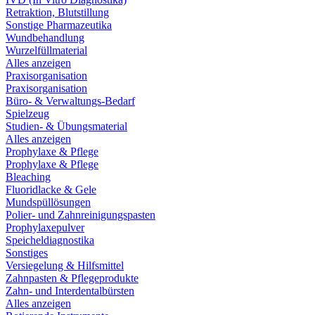
Retraktion, Blutstillung
Sonstige Pharmazeutika
Wundbehandlung
Wurzelfüllmaterial
Alles anzeigen
Praxisorganisation
Praxisorganisation
Büro- & Verwaltungs-Bedarf
Spielzeug
Studien- & Übungsmaterial
Alles anzeigen
Prophylaxe & Pflege
Prophylaxe & Pflege
Bleaching
Fluoridlacke & Gele
Mundspüllösungen
Polier- und Zahnreinigungspasten
Prophylaxepulver
Speicheldiagnostika
Sonstiges
Versiegelung & Hilfsmittel
Zahnpasten & Pflegeprodukte
Zahn- und Interdentalbürsten
Alles anzeigen