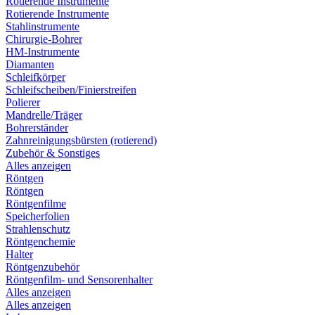
Rotierende Instrumente
Rotierende Instrumente
Stahlinstrumente
Chirurgie-Bohrer
HM-Instrumente
Diamanten
Schleifkörper
Schleifscheiben/Finierstreifen
Polierer
Mandrelle/Träger
Bohrerständer
Zahnreinigungsbürsten (rotierend)
Zubehör & Sonstiges
Alles anzeigen
Röntgen
Röntgen
Röntgenfilme
Speicherfolien
Strahlenschutz
Röntgenchemie
Halter
Röntgenzubehör
Röntgenfilm- und Sensorenhalter
Alles anzeigen
Alles anzeigen