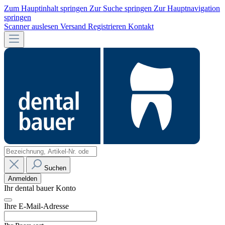
Zum Hauptinhalt springen
Zur Suche springen
Zur Hauptnavigation
springen
Scanner auslesen
Versand
Registrieren
Kontakt
Suchen
Anmelden
Ihr dental bauer Konto
Ihre E-Mail-Adresse