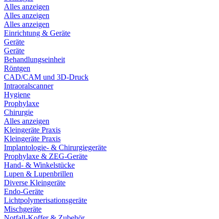
Alles anzeigen
Alles anzeigen
Alles anzeigen
Einrichtung & Geräte
Geräte
Geräte
Behandlungseinheit
Röntgen
CAD/CAM und 3D-Druck
Intraoralscanner
Hygiene
Prophylaxe
Chirurgie
Alles anzeigen
Kleingeräte Praxis
Kleingeräte Praxis
Implantologie- & Chirurgiegeräte
Prophylaxe & ZEG-Geräte
Hand- & Winkelstücke
Lupen & Lupenbrillen
Diverse Kleingeräte
Endo-Geräte
Lichtpolymerisationsgeräte
Mischgeräte
Notfall-Koffer & Zubehör