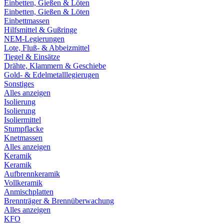
Einbetten, Gießen & Löten
Einbetten, Gießen & Löten
Einbettmassen
Hilfsmittel & Gußringe
NEM-Legierungen
Lote, Fluß- & Abbeizmittel
Tiegel & Einsätze
Drähte, Klammern & Geschiebe
Gold- & Edelmetalllegierugen
Sonstiges
Alles anzeigen
Isolierung
Isolierung
Isoliermittel
Stumpflacke
Knetmassen
Alles anzeigen
Keramik
Keramik
Aufbrennkeramik
Vollkeramik
Anmischplatten
Brennträger & Brennüberwachung
Alles anzeigen
KFO