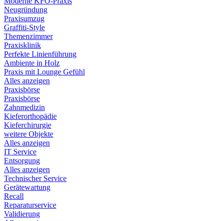
Moderne KFO-Praxis
Neugründung
Praxisumzug
Graffiti-Style
Themenzimmer
Praxisklinik
Perfekte Linienführung
Ambiente in Holz
Praxis mit Lounge Gefühl
Alles anzeigen
Praxisbörse
Praxisbörse
Zahnmedizin
Kieferorthopädie
Kieferchirurgie
weitere Objekte
Alles anzeigen
IT Service
Entsorgung
Alles anzeigen
Technischer Service
Gerätewartung
Recall
Reparaturservice
Validierung