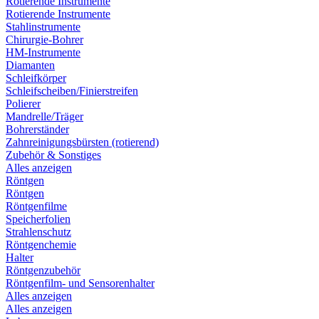
Rotierende Instrumente
Rotierende Instrumente
Stahlinstrumente
Chirurgie-Bohrer
HM-Instrumente
Diamanten
Schleifkörper
Schleifscheiben/Finierstreifen
Polierer
Mandrelle/Träger
Bohrerständer
Zahnreinigungsbürsten (rotierend)
Zubehör & Sonstiges
Alles anzeigen
Röntgen
Röntgen
Röntgenfilme
Speicherfolien
Strahlenschutz
Röntgenchemie
Halter
Röntgenzubehör
Röntgenfilm- und Sensorenhalter
Alles anzeigen
Alles anzeigen