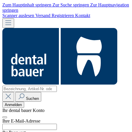
Zum Hauptinhalt springen
Zur Suche springen
Zur Hauptnavigation
springen
Scanner auslesen
Versand
Registrieren
Kontakt
Suchen
Anmelden
Ihr dental bauer Konto
Ihre E-Mail-Adresse