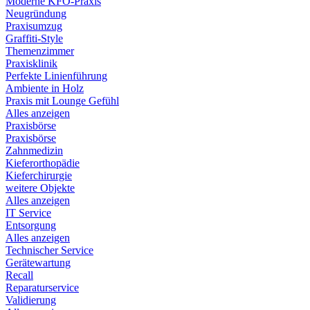
Moderne KFO-Praxis
Neugründung
Praxisumzug
Graffiti-Style
Themenzimmer
Praxisklinik
Perfekte Linienführung
Ambiente in Holz
Praxis mit Lounge Gefühl
Alles anzeigen
Praxisbörse
Praxisbörse
Zahnmedizin
Kieferorthopädie
Kieferchirurgie
weitere Objekte
Alles anzeigen
IT Service
Entsorgung
Alles anzeigen
Technischer Service
Gerätewartung
Recall
Reparaturservice
Validierung