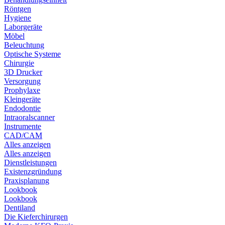
Röntgen
Hygiene
Laborgeräte
Möbel
Beleuchtung
Optische Systeme
Chirurgie
3D Drucker
Versorgung
Prophylaxe
Kleingeräte
Endodontie
Intraoralscanner
Instrumente
CAD/CAM
Alles anzeigen
Alles anzeigen
Dienstleistungen
Existenzgründung
Praxisplanung
Lookbook
Lookbook
Dentiland
Die Kieferchirurgen