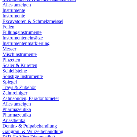
Alles anzeigen
Instrumente
Instrumente
Excavatoren & Schmelzmeissel
Feilen
Füllungsinstrumente
Instrumenteneinsätze
Instrumentenmarkierung
Messer
Mischinstrumente
Pinzetten
Scaler & Küretten
Schleifsteine
Sonstige Instrumente
Spiegel
Trays & Zubehör
Zahnreiniger
Zahnsonden, Paradontometer
Alles anzeigen
Pharmazeutika
Pharmazeutika
Anästhetika
Dentin- & Pulpabehandlung
Gangrän- & Wurzelbehandlung
IVD (In Vitro Diagnostika)