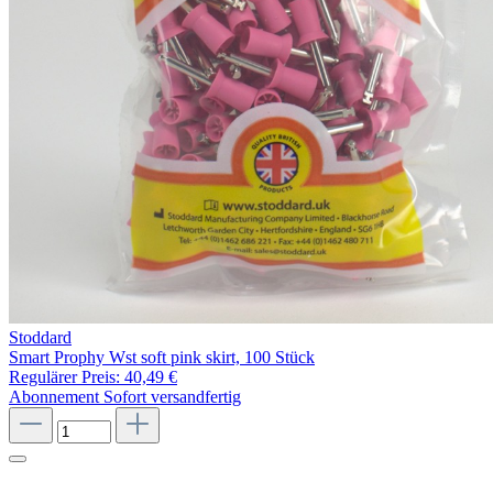
Stoddard
Smart Prophy Wst soft pink skirt, 100 Stück
Regulärer Preis:
40,49 €
Abonnement
Sofort versandfertig