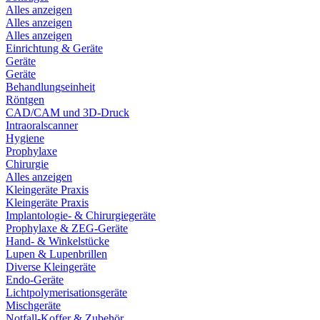
Alles anzeigen
Alles anzeigen
Alles anzeigen
Einrichtung & Geräte
Geräte
Geräte
Behandlungseinheit
Röntgen
CAD/CAM und 3D-Druck
Intraoralscanner
Hygiene
Prophylaxe
Chirurgie
Alles anzeigen
Kleingeräte Praxis
Kleingeräte Praxis
Implantologie- & Chirurgiegeräte
Prophylaxe & ZEG-Geräte
Hand- & Winkelstücke
Lupen & Lupenbrillen
Diverse Kleingeräte
Endo-Geräte
Lichtpolymerisationsgeräte
Mischgeräte
Notfall-Koffer & Zubehör