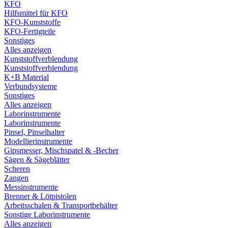
KFO
Hilfsmittel für KFO
KFO-Kunststoffe
KFO-Fertigteile
Sonstiges
Alles anzeigen
Kunststoffverblendung
Kunststoffverblendung
K+B Material
Verbundsysteme
Sonstiges
Alles anzeigen
Laborinstrumente
Laborinstrumente
Pinsel, Pinselhalter
Modellierinstrumente
Gipsmesser, Mischspatel & -Becher
Sägen & Sägeblätter
Scheren
Zangen
Messinstrumente
Brenner & Lötpistolen
Arbeitsschalen & Transportbehälter
Sonstige Laborinstrumente
Alles anzeigen