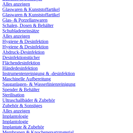
Alles anzeigen
Glaswaren & Kunststoffartikel
Glaswaren & Kunststoffartikel
Glas- & Porzellanwaren
Schalen, Dosen & Behälter
Schubladeneinsätze
Alles anzeigen
Hygiene & Desinfektion
Hygiene & Desinfektion
Abdruck-Desinfektion
Desinfektionstücher
Flächendesinfektion
Händedesinfektion
Instrumentenreinigung & -desinfektion
Maschinelle Aufbereitung
Sauganlagen- & Wasserlinienreinigung
Spender & Behälter
Sterilisation
Ultraschallbäder & Zubehör
Zubehör & Sonstiges
Alles anzeigen
Implantologie
Implantologie
Implantate & Zubehör
Membranen & Knochenersatzmaterial