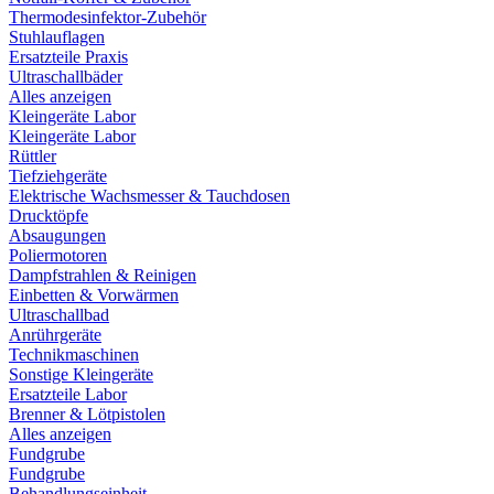
Thermodesinfektor-Zubehör
Stuhlauflagen
Ersatzteile Praxis
Ultraschallbäder
Alles anzeigen
Kleingeräte Labor
Kleingeräte Labor
Rüttler
Tiefziehgeräte
Elektrische Wachsmesser & Tauchdosen
Drucktöpfe
Absaugungen
Poliermotoren
Dampfstrahlen & Reinigen
Einbetten & Vorwärmen
Ultraschallbad
Anrührgeräte
Technikmaschinen
Sonstige Kleingeräte
Ersatzteile Labor
Brenner & Lötpistolen
Alles anzeigen
Fundgrube
Fundgrube
Behandlungseinheit