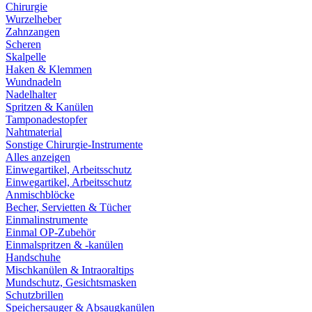
Chirurgie
Wurzelheber
Zahnzangen
Scheren
Skalpelle
Haken & Klemmen
Wundnadeln
Nadelhalter
Spritzen & Kanülen
Tamponadestopfer
Nahtmaterial
Sonstige Chirurgie-Instrumente
Alles anzeigen
Einwegartikel, Arbeitsschutz
Einwegartikel, Arbeitsschutz
Anmischblöcke
Becher, Servietten & Tücher
Einmalinstrumente
Einmal OP-Zubehör
Einmalspritzen & -kanülen
Handschuhe
Mischkanülen & Intraoraltips
Mundschutz, Gesichtsmasken
Schutzbrillen
Speichersauger & Absaugkanülen