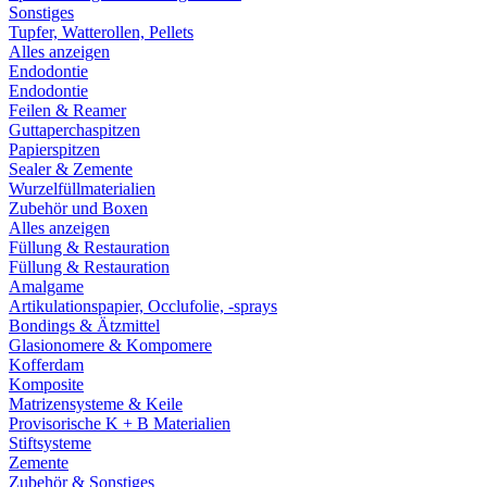
Sonstiges
Tupfer, Watterollen, Pellets
Alles anzeigen
Endodontie
Endodontie
Feilen & Reamer
Guttaperchaspitzen
Papierspitzen
Sealer & Zemente
Wurzelfüllmaterialien
Zubehör und Boxen
Alles anzeigen
Füllung & Restauration
Füllung & Restauration
Amalgame
Artikulationspapier, Occlufolie, -sprays
Bondings & Ätzmittel
Glasionomere & Kompomere
Kofferdam
Komposite
Matrizensysteme & Keile
Provisorische K + B Materialien
Stiftsysteme
Zemente
Zubehör & Sonstiges