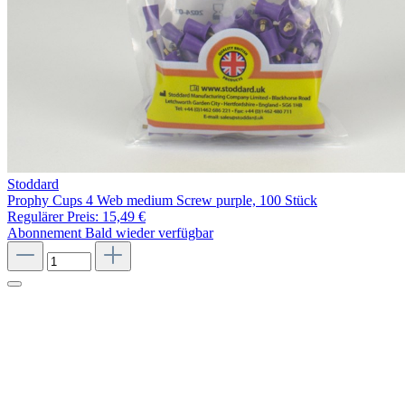
Stoddard
Prophy Cups 4 Web medium Screw purple, 100 Stück
Regulärer Preis:
15,49 €
Abonnement
Bald wieder verfügbar