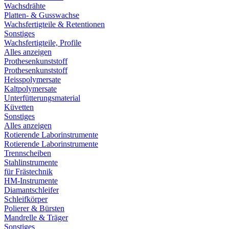
Wachsdrähte
Platten- & Gusswachse
Wachsfertigteile & Retentionen
Sonstiges
Wachsfertigteile, Profile
Alles anzeigen
Prothesenkunststoff
Prothesenkunststoff
Heisspolymersate
Kaltpolymersate
Unterfütterungsmaterial
Küvetten
Sonstiges
Alles anzeigen
Rotierende Laborinstrumente
Rotierende Laborinstrumente
Trennscheiben
Stahlinstrumente
für Frästechnik
HM-Instrumente
Diamantschleifer
Schleifkörper
Polierer & Bürsten
Mandrelle & Träger
Sonstiges