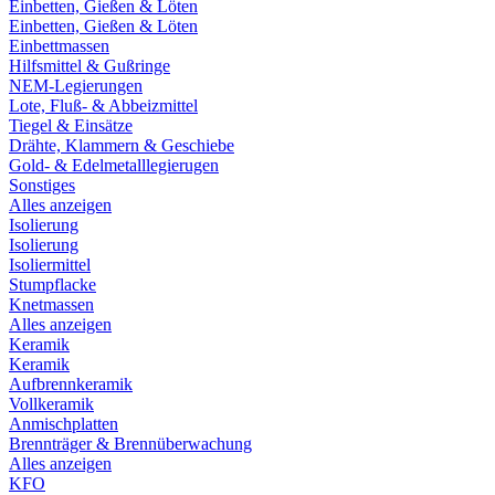
Einbetten, Gießen & Löten
Einbetten, Gießen & Löten
Einbettmassen
Hilfsmittel & Gußringe
NEM-Legierungen
Lote, Fluß- & Abbeizmittel
Tiegel & Einsätze
Drähte, Klammern & Geschiebe
Gold- & Edelmetalllegierugen
Sonstiges
Alles anzeigen
Isolierung
Isolierung
Isoliermittel
Stumpflacke
Knetmassen
Alles anzeigen
Keramik
Keramik
Aufbrennkeramik
Vollkeramik
Anmischplatten
Brennträger & Brennüberwachung
Alles anzeigen
KFO