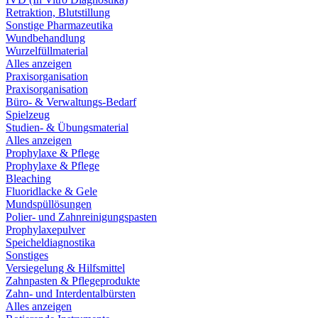
Retraktion, Blutstillung
Sonstige Pharmazeutika
Wundbehandlung
Wurzelfüllmaterial
Alles anzeigen
Praxisorganisation
Praxisorganisation
Büro- & Verwaltungs-Bedarf
Spielzeug
Studien- & Übungsmaterial
Alles anzeigen
Prophylaxe & Pflege
Prophylaxe & Pflege
Bleaching
Fluoridlacke & Gele
Mundspüllösungen
Polier- und Zahnreinigungspasten
Prophylaxepulver
Speicheldiagnostika
Sonstiges
Versiegelung & Hilfsmittel
Zahnpasten & Pflegeprodukte
Zahn- und Interdentalbürsten
Alles anzeigen