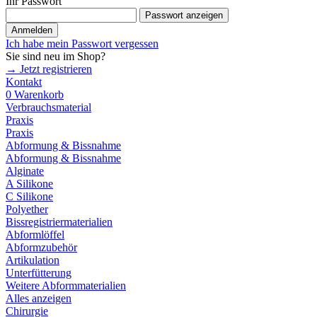
Ihr Passwort
Passwort anzeigen
Anmelden
Ich habe mein Passwort vergessen
Sie sind neu im Shop?
→ Jetzt registrieren
Kontakt
0
Warenkorb
Verbrauchsmaterial
Praxis
Praxis
Abformung & Bissnahme
Abformung & Bissnahme
Alginate
A Silikone
C Silikone
Polyether
Bissregistriermaterialien
Abformlöffel
Abformzubehör
Artikulation
Unterfütterung
Weitere Abformmaterialien
Alles anzeigen
Chirurgie