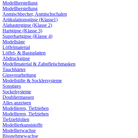
Modellherstellung
Modellherstellung
Anmischbecher, Anmischschalen
Artikulationsgipse (Klasse1)
Alabastergipse (Klasse 2)
Hartgipse (Klasse 3)
Superhartgipse (Klasse 4)
Modellsäge
Löffelmaterial
Löffel- & Basisplatten
Abdruckgipse
Modellmaterial & Zahnfleischmasken
Tauchhärter
Gipsverarbeitung
Modellstifte & Socklersysteme
Sonstiges
Sockelsysteme
Doubliermassen
Alles anzeigen
Modellieren, Tiefziehen
Modellieren, Tiefziehen
Tiefziehfolien
Modellierkunststoffe
Modellierwachse
Bissnehmewachse