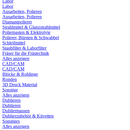
Labor
Labor
Ausarbeiten, Polieren
Ausarbeiten, Polieren
Diamantpolierer
Strahlmittel & Glanzstrahlmittel
Polierpasten & Elektrolyte
Polierer, Bürsten & Schwabbel
Schleifmittel
Staubfilter & Laborfilter
Fräser für die Frästechnik
Alles anzeigen
CAD/CAM
CAD/CAM
Blöcke & Rohlinge
Ronden
3D Druck Material
Sonstige
Alles anzeigen
Dublieren
Dublieren
Dubliermassen
Dublierzubehör & Küvetten
Sonstiges
Alles anzeigen