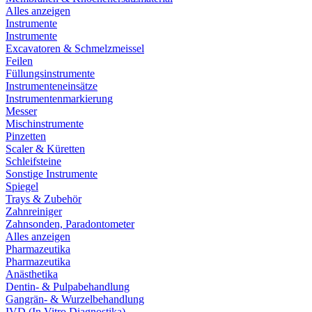
Alles anzeigen
Instrumente
Instrumente
Excavatoren & Schmelzmeissel
Feilen
Füllungsinstrumente
Instrumenteneinsätze
Instrumentenmarkierung
Messer
Mischinstrumente
Pinzetten
Scaler & Küretten
Schleifsteine
Sonstige Instrumente
Spiegel
Trays & Zubehör
Zahnreiniger
Zahnsonden, Paradontometer
Alles anzeigen
Pharmazeutika
Pharmazeutika
Anästhetika
Dentin- & Pulpabehandlung
Gangrän- & Wurzelbehandlung
IVD (In Vitro Diagnostika)