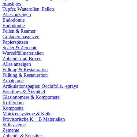
Sonstiges
Tupfer, Watterollen, Pellets
Alles anzeigen
Endodontie
Endodontie
Feilen & Reamer
Guttaperchaspitzen
Papierspitzen
Sealer & Zemente
Wurzelfüllmaterialien
Zubehör und Boxen
Alles anzeigen
Füllung & Restauration
Füllung & Restauration
Amalgame
Artikulationspapier, Occlufolie, -sprays
Bondings & Ätzmittel
Glasionomere & Kompomere
Kofferdam
Komposite
Matrizensysteme & Keile
Provisorische K + B Materialien
Stiftsysteme
Zemente
Zubehör & Sonstiges