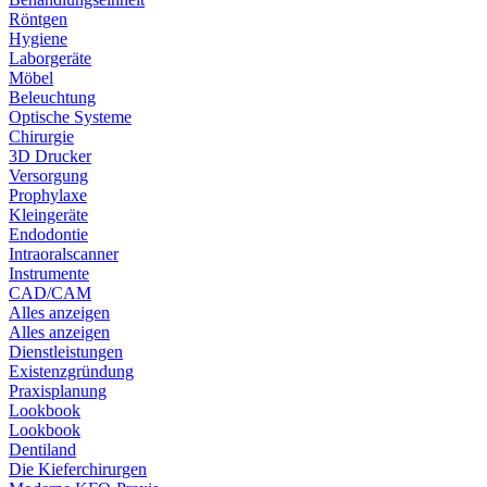
Röntgen
Hygiene
Laborgeräte
Möbel
Beleuchtung
Optische Systeme
Chirurgie
3D Drucker
Versorgung
Prophylaxe
Kleingeräte
Endodontie
Intraoralscanner
Instrumente
CAD/CAM
Alles anzeigen
Alles anzeigen
Dienstleistungen
Existenzgründung
Praxisplanung
Lookbook
Lookbook
Dentiland
Die Kieferchirurgen