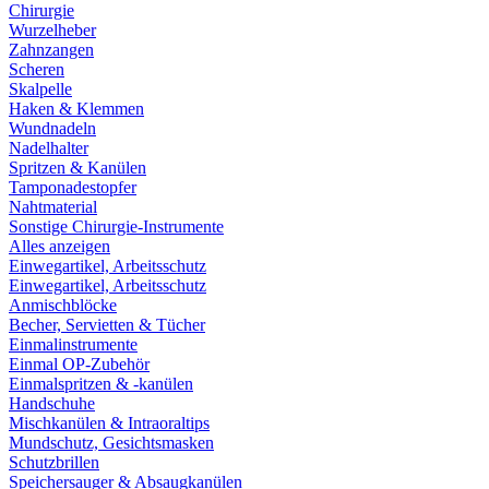
Chirurgie
Wurzelheber
Zahnzangen
Scheren
Skalpelle
Haken & Klemmen
Wundnadeln
Nadelhalter
Spritzen & Kanülen
Tamponadestopfer
Nahtmaterial
Sonstige Chirurgie-Instrumente
Alles anzeigen
Einwegartikel, Arbeitsschutz
Einwegartikel, Arbeitsschutz
Anmischblöcke
Becher, Servietten & Tücher
Einmalinstrumente
Einmal OP-Zubehör
Einmalspritzen & -kanülen
Handschuhe
Mischkanülen & Intraoraltips
Mundschutz, Gesichtsmasken
Schutzbrillen
Speichersauger & Absaugkanülen