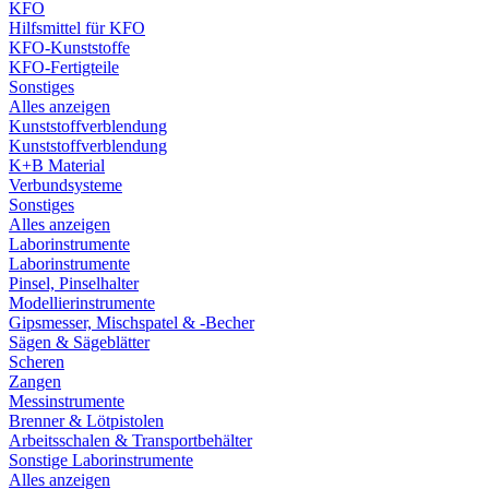
KFO
Hilfsmittel für KFO
KFO-Kunststoffe
KFO-Fertigteile
Sonstiges
Alles anzeigen
Kunststoffverblendung
Kunststoffverblendung
K+B Material
Verbundsysteme
Sonstiges
Alles anzeigen
Laborinstrumente
Laborinstrumente
Pinsel, Pinselhalter
Modellierinstrumente
Gipsmesser, Mischspatel & -Becher
Sägen & Sägeblätter
Scheren
Zangen
Messinstrumente
Brenner & Lötpistolen
Arbeitsschalen & Transportbehälter
Sonstige Laborinstrumente
Alles anzeigen