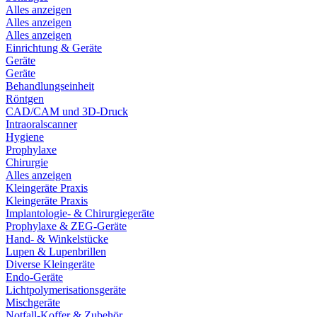
Alles anzeigen
Alles anzeigen
Alles anzeigen
Einrichtung & Geräte
Geräte
Geräte
Behandlungseinheit
Röntgen
CAD/CAM und 3D-Druck
Intraoralscanner
Hygiene
Prophylaxe
Chirurgie
Alles anzeigen
Kleingeräte Praxis
Kleingeräte Praxis
Implantologie- & Chirurgiegeräte
Prophylaxe & ZEG-Geräte
Hand- & Winkelstücke
Lupen & Lupenbrillen
Diverse Kleingeräte
Endo-Geräte
Lichtpolymerisationsgeräte
Mischgeräte
Notfall-Koffer & Zubehör