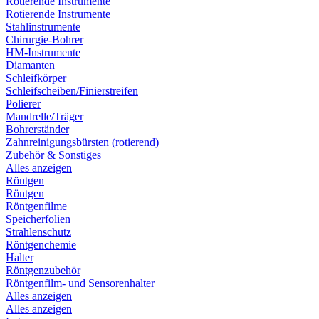
Rotierende Instrumente
Rotierende Instrumente
Stahlinstrumente
Chirurgie-Bohrer
HM-Instrumente
Diamanten
Schleifkörper
Schleifscheiben/Finierstreifen
Polierer
Mandrelle/Träger
Bohrerständer
Zahnreinigungsbürsten (rotierend)
Zubehör & Sonstiges
Alles anzeigen
Röntgen
Röntgen
Röntgenfilme
Speicherfolien
Strahlenschutz
Röntgenchemie
Halter
Röntgenzubehör
Röntgenfilm- und Sensorenhalter
Alles anzeigen
Alles anzeigen