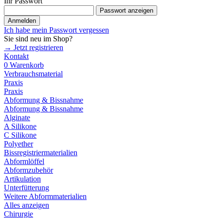
Ihr Passwort
Passwort anzeigen
Anmelden
Ich habe mein Passwort vergessen
Sie sind neu im Shop?
→ Jetzt registrieren
Kontakt
0
Warenkorb
Verbrauchsmaterial
Praxis
Praxis
Abformung & Bissnahme
Abformung & Bissnahme
Alginate
A Silikone
C Silikone
Polyether
Bissregistriermaterialien
Abformlöffel
Abformzubehör
Artikulation
Unterfütterung
Weitere Abformmaterialien
Alles anzeigen
Chirurgie