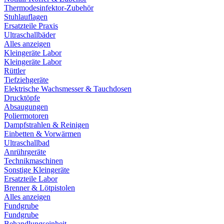
Thermodesinfektor-Zubehör
Stuhlauflagen
Ersatzteile Praxis
Ultraschallbäder
Alles anzeigen
Kleingeräte Labor
Kleingeräte Labor
Rüttler
Tiefziehgeräte
Elektrische Wachsmesser & Tauchdosen
Drucktöpfe
Absaugungen
Poliermotoren
Dampfstrahlen & Reinigen
Einbetten & Vorwärmen
Ultraschallbad
Anrührgeräte
Technikmaschinen
Sonstige Kleingeräte
Ersatzteile Labor
Brenner & Lötpistolen
Alles anzeigen
Fundgrube
Fundgrube
Behandlungseinheit