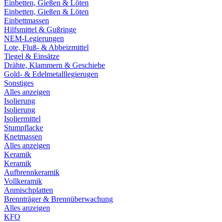
Einbetten, Gießen & Löten
Einbetten, Gießen & Löten
Einbettmassen
Hilfsmittel & Gußringe
NEM-Legierungen
Lote, Fluß- & Abbeizmittel
Tiegel & Einsätze
Drähte, Klammern & Geschiebe
Gold- & Edelmetalllegierugen
Sonstiges
Alles anzeigen
Isolierung
Isolierung
Isoliermittel
Stumpflacke
Knetmassen
Alles anzeigen
Keramik
Keramik
Aufbrennkeramik
Vollkeramik
Anmischplatten
Brennträger & Brennüberwachung
Alles anzeigen
KFO