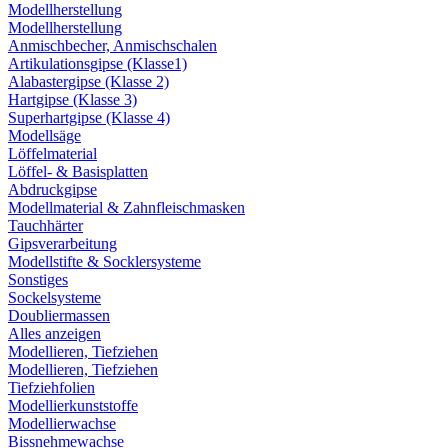
Modellherstellung
Modellherstellung
Anmischbecher, Anmischschalen
Artikulationsgipse (Klasse1)
Alabastergipse (Klasse 2)
Hartgipse (Klasse 3)
Superhartgipse (Klasse 4)
Modellsäge
Löffelmaterial
Löffel- & Basisplatten
Abdruckgipse
Modellmaterial & Zahnfleischmasken
Tauchhärter
Gipsverarbeitung
Modellstifte & Socklersysteme
Sonstiges
Sockelsysteme
Doubliermassen
Alles anzeigen
Modellieren, Tiefziehen
Modellieren, Tiefziehen
Tiefziehfolien
Modellierkunststoffe
Modellierwachse
Bissnehmewachse