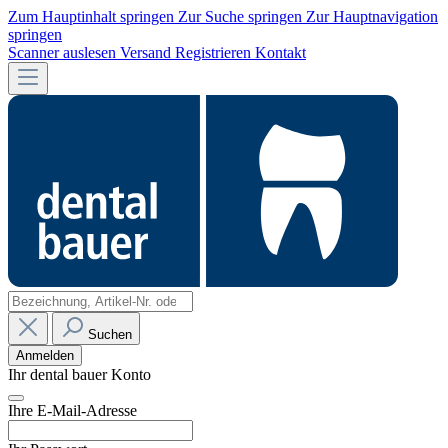
Zum Hauptinhalt springen
Zur Suche springen
Zur Hauptnavigation
springen
Scanner auslesen
Versand
Registrieren
Kontakt
Suchen
Anmelden
Ihr dental bauer Konto
Ihre E-Mail-Adresse