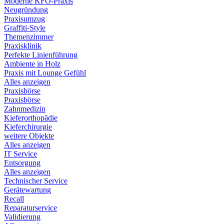
Moderne KFO-Praxis
Neugründung
Praxisumzug
Graffiti-Style
Themenzimmer
Praxisklinik
Perfekte Linienführung
Ambiente in Holz
Praxis mit Lounge Gefühl
Alles anzeigen
Praxisbörse
Praxisbörse
Zahnmedizin
Kieferorthopädie
Kieferchirurgie
weitere Objekte
Alles anzeigen
IT Service
Entsorgung
Alles anzeigen
Technischer Service
Gerätewartung
Recall
Reparaturservice
Validierung