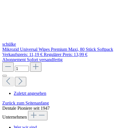
schülke
Mikrozid Universal Wipes Premium Maxi, 80 Stück Softpack
Verkaufspreis:
11,19 €
Regulärer Preis:
13,99 €
Abonnement
Sofort versandfertig
Zuletzt angesehen
Zurück zum Seitenanfang
Dentale Pioniere seit 1947
Unternehmen
Wer wir sind