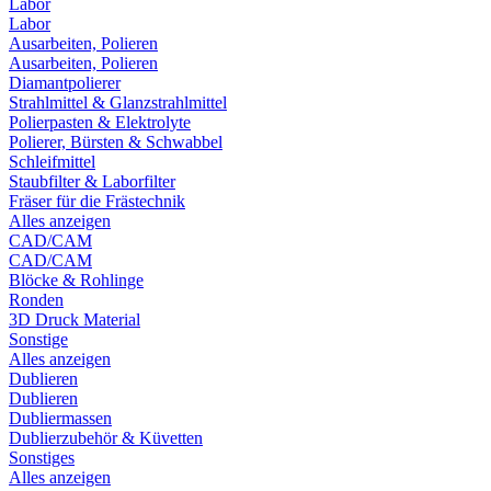
Labor
Labor
Ausarbeiten, Polieren
Ausarbeiten, Polieren
Diamantpolierer
Strahlmittel & Glanzstrahlmittel
Polierpasten & Elektrolyte
Polierer, Bürsten & Schwabbel
Schleifmittel
Staubfilter & Laborfilter
Fräser für die Frästechnik
Alles anzeigen
CAD/CAM
CAD/CAM
Blöcke & Rohlinge
Ronden
3D Druck Material
Sonstige
Alles anzeigen
Dublieren
Dublieren
Dubliermassen
Dublierzubehör & Küvetten
Sonstiges
Alles anzeigen