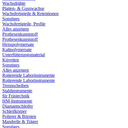
Wachsdrähte
Platten- & Gusswachse
Wachsfertigteile & Retentionen
Sonstiges
Wachsfertigteile, Profile
Alles anzeigen
Prothesenkunststoff
Prothesenkunststoff
Heisspolymersate
Kaltpolymersate
Unterfütterungsmaterial
Küvetten
Sonstiges
Alles anzeigen
Rotierende Laborinstrumente
Rotierende Laborinstrumente
Trennscheiben
Stahlinstrumente
für Frästechnik
HM-Instrumente
Diamantschleifer
Schleifkörper
Polierer & Bürsten
Mandrelle & Träger
Sonstiges