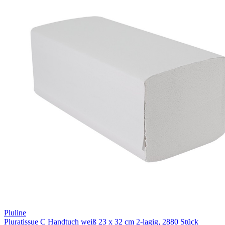
Pluline
Pluratissue C Handtuch weiß 23 x 32 cm 2-lagig, 2880 Stück