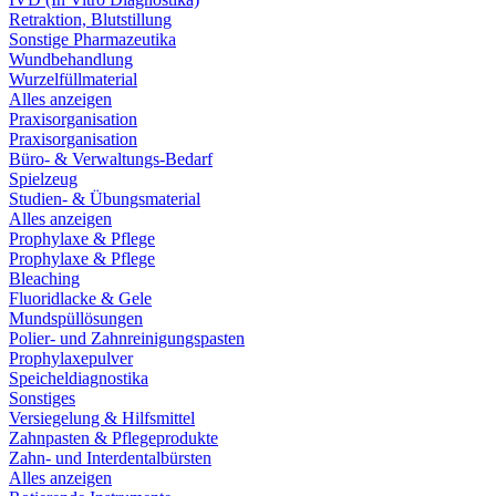
Retraktion, Blutstillung
Sonstige Pharmazeutika
Wundbehandlung
Wurzelfüllmaterial
Alles anzeigen
Praxisorganisation
Praxisorganisation
Büro- & Verwaltungs-Bedarf
Spielzeug
Studien- & Übungsmaterial
Alles anzeigen
Prophylaxe & Pflege
Prophylaxe & Pflege
Bleaching
Fluoridlacke & Gele
Mundspüllösungen
Polier- und Zahnreinigungspasten
Prophylaxepulver
Speicheldiagnostika
Sonstiges
Versiegelung & Hilfsmittel
Zahnpasten & Pflegeprodukte
Zahn- und Interdentalbürsten
Alles anzeigen