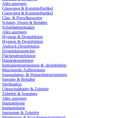
Alles anzeigen
Glaswaren & Kunststoffartikel
Glaswaren & Kunststoffartikel
Glas- & Porzellanwaren
Schalen, Dosen & Behälter
Schubladeneinsätze
Alles anzeigen
Hygiene & Desinfektion
Hygiene & Desinfektion
Abdruck-Desinfektion
Desinfektionstücher
Flächendesinfektion
Händedesinfektion
Instrumentenreinigung & -desinfektion
Maschinelle Aufbereitung
Sauganlagen- & Wasserlinienreinigung
Spender & Behälter
Sterilisation
Ultraschallbäder & Zubehör
Zubehör & Sonstiges
Alles anzeigen
Implantologie
Implantologie
Implantate & Zubehör
Membranen & Knochenersatzmaterial