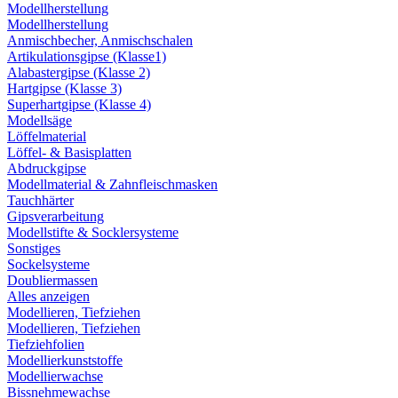
Modellherstellung
Modellherstellung
Anmischbecher, Anmischschalen
Artikulationsgipse (Klasse1)
Alabastergipse (Klasse 2)
Hartgipse (Klasse 3)
Superhartgipse (Klasse 4)
Modellsäge
Löffelmaterial
Löffel- & Basisplatten
Abdruckgipse
Modellmaterial & Zahnfleischmasken
Tauchhärter
Gipsverarbeitung
Modellstifte & Socklersysteme
Sonstiges
Sockelsysteme
Doubliermassen
Alles anzeigen
Modellieren, Tiefziehen
Modellieren, Tiefziehen
Tiefziehfolien
Modellierkunststoffe
Modellierwachse
Bissnehmewachse