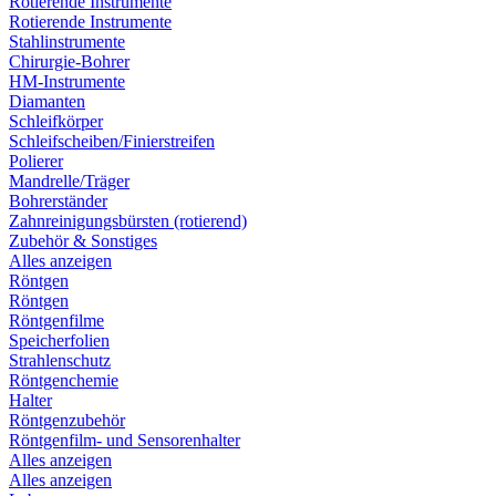
Rotierende Instrumente
Rotierende Instrumente
Stahlinstrumente
Chirurgie-Bohrer
HM-Instrumente
Diamanten
Schleifkörper
Schleifscheiben/Finierstreifen
Polierer
Mandrelle/Träger
Bohrerständer
Zahnreinigungsbürsten (rotierend)
Zubehör & Sonstiges
Alles anzeigen
Röntgen
Röntgen
Röntgenfilme
Speicherfolien
Strahlenschutz
Röntgenchemie
Halter
Röntgenzubehör
Röntgenfilm- und Sensorenhalter
Alles anzeigen
Alles anzeigen