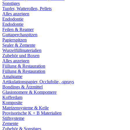
Sonstiges
Tupfer, Watterollen, Pellets
Alles anzeigen
Endodontie
Endodontie
Feilen & Reamer
Guttaperchaspitzen
Papierspitzen
Sealer & Zemente
Wurzelfüllmaterialien
Zubehör und Boxen
Alles anzeigen
Füllung & Restauration
Füllung & Restauration
Amalgame
Artikulationspapier, Occlufolie, -sprays
Bondings & Ätzmittel
Glasionomere & Kompomere
Kofferdam
Komposite
Matrizensysteme & Keile
Provisorische K + B Materialien
Stiftsysteme
Zemente
Zubehör & Sonstiges