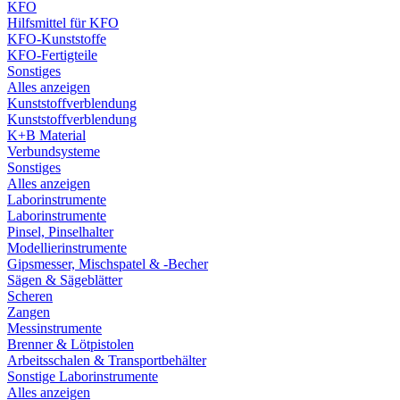
KFO
Hilfsmittel für KFO
KFO-Kunststoffe
KFO-Fertigteile
Sonstiges
Alles anzeigen
Kunststoffverblendung
Kunststoffverblendung
K+B Material
Verbundsysteme
Sonstiges
Alles anzeigen
Laborinstrumente
Laborinstrumente
Pinsel, Pinselhalter
Modellierinstrumente
Gipsmesser, Mischspatel & -Becher
Sägen & Sägeblätter
Scheren
Zangen
Messinstrumente
Brenner & Lötpistolen
Arbeitsschalen & Transportbehälter
Sonstige Laborinstrumente
Alles anzeigen