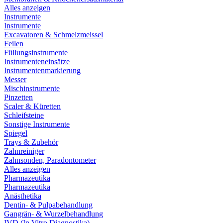
Alles anzeigen
Instrumente
Instrumente
Excavatoren & Schmelzmeissel
Feilen
Füllungsinstrumente
Instrumenteneinsätze
Instrumentenmarkierung
Messer
Mischinstrumente
Pinzetten
Scaler & Küretten
Schleifsteine
Sonstige Instrumente
Spiegel
Trays & Zubehör
Zahnreiniger
Zahnsonden, Paradontometer
Alles anzeigen
Pharmazeutika
Pharmazeutika
Anästhetika
Dentin- & Pulpabehandlung
Gangrän- & Wurzelbehandlung
IVD (In Vitro Diagnostika)