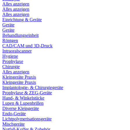
Alles anzeigen
Alles anzeigen
Alles anzeigen
Einrichtung & Geräte
Geräte
Geräte
Behandlungseinheit
Röntgen
CAD/CAM und 3D-Druck
Intraoralscanner
Hygiene
Prophylaxe
Chirurgie
Alles anzeigen
Kleingeräte Praxis
Kleingeräte Praxis
Implantologie- & Chirurgiegeräte
Prophylaxe & ZEG-Geräte
Hand- & Winkelstücke
Lupen & Lupenbrillen
Diverse Kleingeräte
Endo-Geräte
Lichtpolymerisationsgeräte
Mischgeräte
Notfall-Koffer & Zubehör