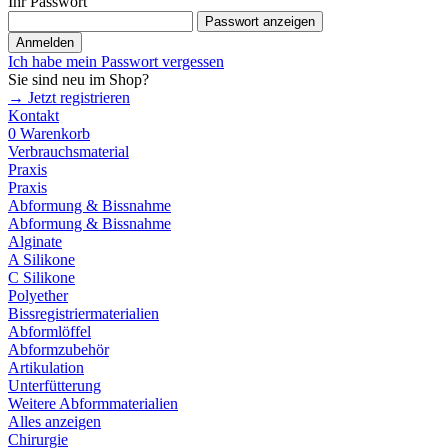
Ihr Passwort
Passwort anzeigen
Anmelden
Ich habe mein Passwort vergessen
Sie sind neu im Shop?
→ Jetzt registrieren
Kontakt
0
Warenkorb
Verbrauchsmaterial
Praxis
Praxis
Abformung & Bissnahme
Abformung & Bissnahme
Alginate
A Silikone
C Silikone
Polyether
Bissregistriermaterialien
Abformlöffel
Abformzubehör
Artikulation
Unterfütterung
Weitere Abformmaterialien
Alles anzeigen
Chirurgie