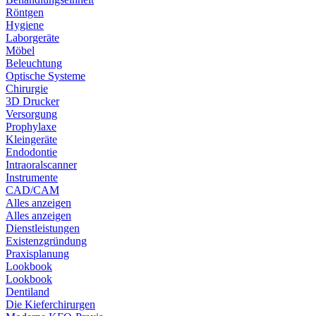
Röntgen
Hygiene
Laborgeräte
Möbel
Beleuchtung
Optische Systeme
Chirurgie
3D Drucker
Versorgung
Prophylaxe
Kleingeräte
Endodontie
Intraoralscanner
Instrumente
CAD/CAM
Alles anzeigen
Alles anzeigen
Dienstleistungen
Existenzgründung
Praxisplanung
Lookbook
Lookbook
Dentiland
Die Kieferchirurgen