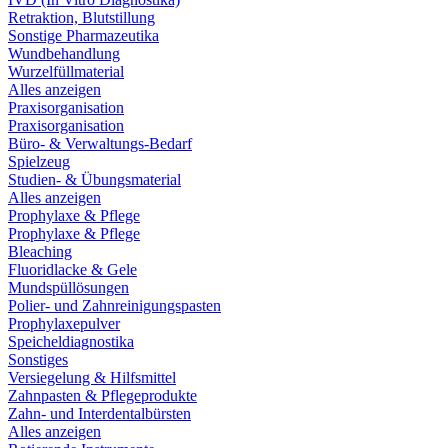
Retraktion, Blutstillung
Sonstige Pharmazeutika
Wundbehandlung
Wurzelfüllmaterial
Alles anzeigen
Praxisorganisation
Praxisorganisation
Büro- & Verwaltungs-Bedarf
Spielzeug
Studien- & Übungsmaterial
Alles anzeigen
Prophylaxe & Pflege
Prophylaxe & Pflege
Bleaching
Fluoridlacke & Gele
Mundspüllösungen
Polier- und Zahnreinigungspasten
Prophylaxepulver
Speicheldiagnostika
Sonstiges
Versiegelung & Hilfsmittel
Zahnpasten & Pflegeprodukte
Zahn- und Interdentalbürsten
Alles anzeigen