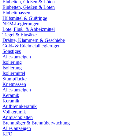
Einbetten, Gießen & Löten
Einbetten, Gießen & Löten
Einbettmassen
Hilfsmittel & Gußringe
NEM-Legierungen
Lote, Fluß- & Abbeizmittel
Tiegel & Einsätze
Drähte, Klammern & Geschiebe
Gold- & Edelmetalllegierugen
Sonstiges
Alles anzeigen
Isolierung
Isolierung
Isoliermittel
Stumpflacke
Knetmassen
Alles anzeigen
Keramik
Keramik
Aufbrennkeramik
Vollkeramik
Anmischplatten
Brennträger & Brennüberwachung
Alles anzeigen
KFO