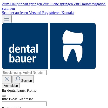
Zum Hauptinhalt springen
Zur Suche springen
Zur Hauptnavigation
springen
Scanner auslesen
Versand
Registrieren
Kontakt
Suchen
Anmelden
Ihr dental bauer Konto
Ihre E-Mail-Adresse