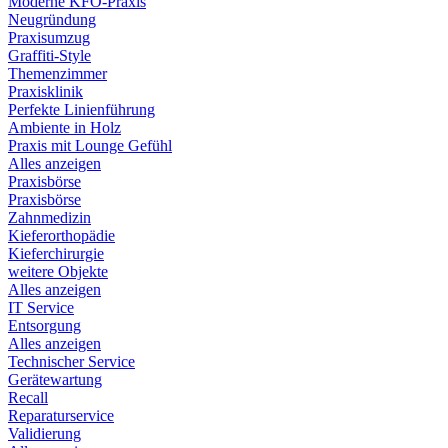
Moderne KFO-Praxis
Neugründung
Praxisumzug
Graffiti-Style
Themenzimmer
Praxisklinik
Perfekte Linienführung
Ambiente in Holz
Praxis mit Lounge Gefühl
Alles anzeigen
Praxisbörse
Praxisbörse
Zahnmedizin
Kieferorthopädie
Kieferchirurgie
weitere Objekte
Alles anzeigen
IT Service
Entsorgung
Alles anzeigen
Technischer Service
Gerätewartung
Recall
Reparaturservice
Validierung