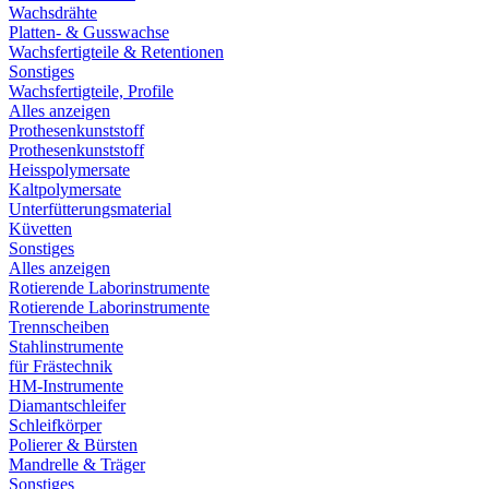
Wachsdrähte
Platten- & Gusswachse
Wachsfertigteile & Retentionen
Sonstiges
Wachsfertigteile, Profile
Alles anzeigen
Prothesenkunststoff
Prothesenkunststoff
Heisspolymersate
Kaltpolymersate
Unterfütterungsmaterial
Küvetten
Sonstiges
Alles anzeigen
Rotierende Laborinstrumente
Rotierende Laborinstrumente
Trennscheiben
Stahlinstrumente
für Frästechnik
HM-Instrumente
Diamantschleifer
Schleifkörper
Polierer & Bürsten
Mandrelle & Träger
Sonstiges