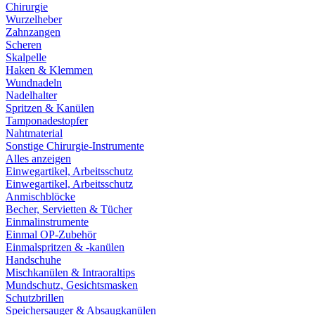
Chirurgie
Wurzelheber
Zahnzangen
Scheren
Skalpelle
Haken & Klemmen
Wundnadeln
Nadelhalter
Spritzen & Kanülen
Tamponadestopfer
Nahtmaterial
Sonstige Chirurgie-Instrumente
Alles anzeigen
Einwegartikel, Arbeitsschutz
Einwegartikel, Arbeitsschutz
Anmischblöcke
Becher, Servietten & Tücher
Einmalinstrumente
Einmal OP-Zubehör
Einmalspritzen & -kanülen
Handschuhe
Mischkanülen & Intraoraltips
Mundschutz, Gesichtsmasken
Schutzbrillen
Speichersauger & Absaugkanülen