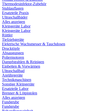
Thermodesinfektor-Zubehör
Stuhlauflagen
Ersatzteile Praxis
Ultraschallbäder
Alles anzeigen
Kleingeräte Labor
Kleingeräte Labor
Rüttler
Tiefziehgeräte
Elektrische Wachsmesser & Tauchdosen
Drucktöpfe
Absaugungen
Poliermotoren
Dampfstrahlen & Reinigen
Einbetten & Vorwärmen
Ultraschallbad
Anrührgeräte
Technikmaschinen
Sonstige Kleingeräte
Ersatzteile Labor
Brenner & Lötpistolen
Alles anzeigen
Fundgrube
Fundgrube
Behandlungseinheit