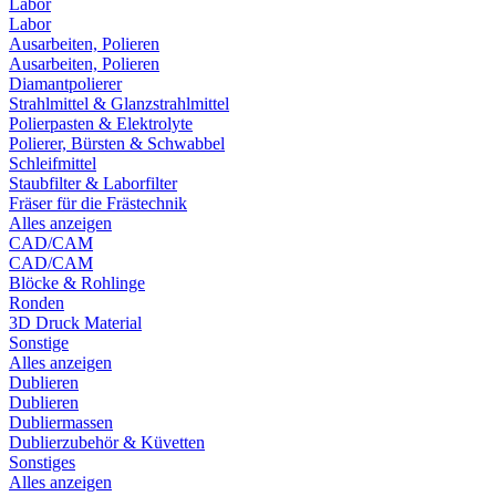
Labor
Labor
Ausarbeiten, Polieren
Ausarbeiten, Polieren
Diamantpolierer
Strahlmittel & Glanzstrahlmittel
Polierpasten & Elektrolyte
Polierer, Bürsten & Schwabbel
Schleifmittel
Staubfilter & Laborfilter
Fräser für die Frästechnik
Alles anzeigen
CAD/CAM
CAD/CAM
Blöcke & Rohlinge
Ronden
3D Druck Material
Sonstige
Alles anzeigen
Dublieren
Dublieren
Dubliermassen
Dublierzubehör & Küvetten
Sonstiges
Alles anzeigen