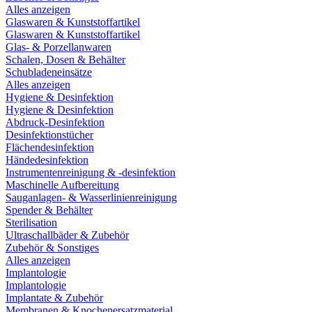
Alles anzeigen
Glaswaren & Kunststoffartikel
Glaswaren & Kunststoffartikel
Glas- & Porzellanwaren
Schalen, Dosen & Behälter
Schubladeneinsätze
Alles anzeigen
Hygiene & Desinfektion
Hygiene & Desinfektion
Abdruck-Desinfektion
Desinfektionstücher
Flächendesinfektion
Händedesinfektion
Instrumentenreinigung & -desinfektion
Maschinelle Aufbereitung
Sauganlagen- & Wasserlinienreinigung
Spender & Behälter
Sterilisation
Ultraschallbäder & Zubehör
Zubehör & Sonstiges
Alles anzeigen
Implantologie
Implantologie
Implantate & Zubehör
Membranen & Knochenersatzmaterial