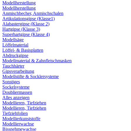
Modellherstellung
Modellherstellung
Anmischbecher, Anmischschalen
Artikulationsgipse (Klasse1)
Alabastergipse (Klasse 2)
Hartgipse (Klasse 3)
Superhartgipse (Klasse 4)
Modellsäge
Löffelmaterial
Löffel- & Basisplatten
Abdruckgipse
Modellmaterial & Zahnfleischmasken
Tauchhärter
Gipsverarbeitung
Modellstifte & Socklersysteme
Sonstiges
Sockelsysteme
Doubliermassen
Alles anzeigen
Modellieren, Tiefziehen
Modellieren, Tiefziehen
Tiefziehfolien
Modellierkunststoffe
Modellierwachse
Bissnehmewachse