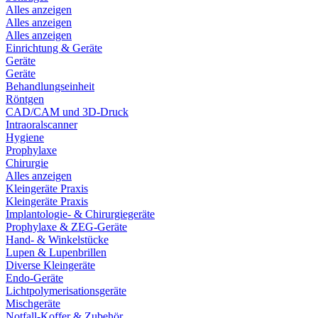
Alles anzeigen
Alles anzeigen
Alles anzeigen
Einrichtung & Geräte
Geräte
Geräte
Behandlungseinheit
Röntgen
CAD/CAM und 3D-Druck
Intraoralscanner
Hygiene
Prophylaxe
Chirurgie
Alles anzeigen
Kleingeräte Praxis
Kleingeräte Praxis
Implantologie- & Chirurgiegeräte
Prophylaxe & ZEG-Geräte
Hand- & Winkelstücke
Lupen & Lupenbrillen
Diverse Kleingeräte
Endo-Geräte
Lichtpolymerisationsgeräte
Mischgeräte
Notfall-Koffer & Zubehör