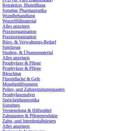
Retraktion, Blutstillung
Sonstige Pharmazeutika
Wundbehandlung
Wurzelfüllmaterial
Alles anzeigen
Praxisorganisation
Praxisorganisation
Büro- & Verwaltungs-Bedarf
Spielzeug
Studien- & Übungsmaterial
Alles anzeigen
Prophylaxe & Pflege
Prophylaxe & Pflege
Bleaching
Fluoridlacke & Gele
Mundspüllösungen
Polier- und Zahnreinigungspasten
Prophylaxepulver
Speicheldiagnostika
Sonstiges
Versiegelung & Hilfsmittel
Zahnpasten & Pflegeprodukte
Zahn- und Interdentalbürsten
Alles anzeigen