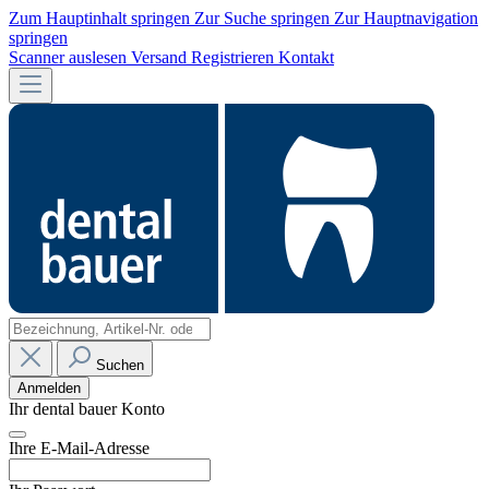
Zum Hauptinhalt springen
Zur Suche springen
Zur Hauptnavigation
springen
Scanner auslesen
Versand
Registrieren
Kontakt
Suchen
Anmelden
Ihr dental bauer Konto
Ihre E-Mail-Adresse