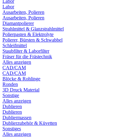
Labor
Labor
Ausarbeiten, Polieren
Ausarbeiten, Polieren
Diamantpolierer
Strahlmittel & Glanzstrahlmittel
Polierpasten & Elektrolyte
Polierer, Bürsten & Schwabbel
Schleifmittel
Staubfilter & Laborfilter
Fräser für die Frästechnik
Alles anzeigen
CAD/CAM
CAD/CAM
Blöcke & Rohlinge
Ronden
3D Druck Material
Sonstige
Alles anzeigen
Dublieren
Dublieren
Dubliermassen
Dublierzubehör & Küvetten
Sonstiges
Alles anzeigen