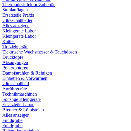
Thermodesinfektor-Zubehör
Stuhlauflagen
Ersatzteile Praxis
Ultraschallbäder
Alles anzeigen
Kleingeräte Labor
Kleingeräte Labor
Rüttler
Tiefziehgeräte
Elektrische Wachsmesser & Tauchdosen
Drucktöpfe
Absaugungen
Poliermotoren
Dampfstrahlen & Reinigen
Einbetten & Vorwärmen
Ultraschallbad
Anrührgeräte
Technikmaschinen
Sonstige Kleingeräte
Ersatzteile Labor
Brenner & Lötpistolen
Alles anzeigen
Fundgrube
Fundgrube
Behandlungseinheit