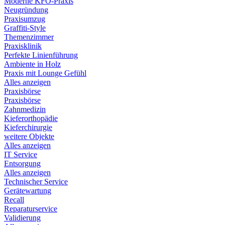
Moderne KFO-Praxis
Neugründung
Praxisumzug
Graffiti-Style
Themenzimmer
Praxisklinik
Perfekte Linienführung
Ambiente in Holz
Praxis mit Lounge Gefühl
Alles anzeigen
Praxisbörse
Praxisbörse
Zahnmedizin
Kieferorthopädie
Kieferchirurgie
weitere Objekte
Alles anzeigen
IT Service
Entsorgung
Alles anzeigen
Technischer Service
Gerätewartung
Recall
Reparaturservice
Validierung