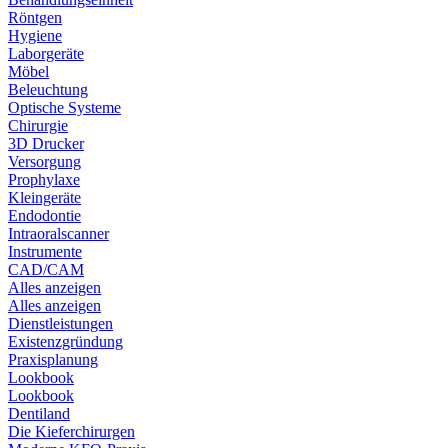
Röntgen
Hygiene
Laborgeräte
Möbel
Beleuchtung
Optische Systeme
Chirurgie
3D Drucker
Versorgung
Prophylaxe
Kleingeräte
Endodontie
Intraoralscanner
Instrumente
CAD/CAM
Alles anzeigen
Alles anzeigen
Dienstleistungen
Existenzgründung
Praxisplanung
Lookbook
Lookbook
Dentiland
Die Kieferchirurgen