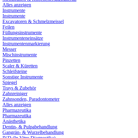
Alles anzeigen
Instrumente
Instrumente
Excavatoren & Schmelzmeissel
Feilen
Füllungsinstrumente
Instrumenteneinsätze
Instrumentenmarkierung
Messer
Mischinstrumente
Pinzetten
Scaler & Küretten
Schleifsteine
Sonstige Instrumente
Spiegel
Trays & Zubehör
Zahnreiniger
Zahnsonden, Paradontometer
Alles anzeigen
Pharmazeutika
Pharmazeutika
Anästhetika
Dentin- & Pulpabehandlung
Gangrän- & Wurzelbehandlung
IVD (In Vitro Diagnostika)