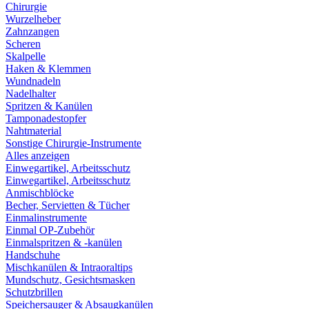
Chirurgie
Wurzelheber
Zahnzangen
Scheren
Skalpelle
Haken & Klemmen
Wundnadeln
Nadelhalter
Spritzen & Kanülen
Tamponadestopfer
Nahtmaterial
Sonstige Chirurgie-Instrumente
Alles anzeigen
Einwegartikel, Arbeitsschutz
Einwegartikel, Arbeitsschutz
Anmischblöcke
Becher, Servietten & Tücher
Einmalinstrumente
Einmal OP-Zubehör
Einmalspritzen & -kanülen
Handschuhe
Mischkanülen & Intraoraltips
Mundschutz, Gesichtsmasken
Schutzbrillen
Speichersauger & Absaugkanülen