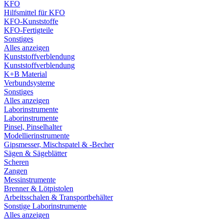
KFO
Hilfsmittel für KFO
KFO-Kunststoffe
KFO-Fertigteile
Sonstiges
Alles anzeigen
Kunststoffverblendung
Kunststoffverblendung
K+B Material
Verbundsysteme
Sonstiges
Alles anzeigen
Laborinstrumente
Laborinstrumente
Pinsel, Pinselhalter
Modellierinstrumente
Gipsmesser, Mischspatel & -Becher
Sägen & Sägeblätter
Scheren
Zangen
Messinstrumente
Brenner & Lötpistolen
Arbeitsschalen & Transportbehälter
Sonstige Laborinstrumente
Alles anzeigen