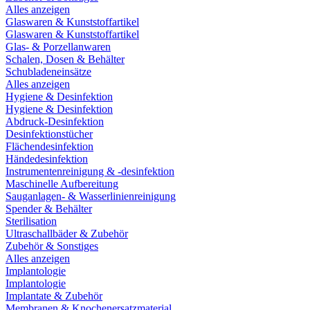
Alles anzeigen
Glaswaren & Kunststoffartikel
Glaswaren & Kunststoffartikel
Glas- & Porzellanwaren
Schalen, Dosen & Behälter
Schubladeneinsätze
Alles anzeigen
Hygiene & Desinfektion
Hygiene & Desinfektion
Abdruck-Desinfektion
Desinfektionstücher
Flächendesinfektion
Händedesinfektion
Instrumentenreinigung & -desinfektion
Maschinelle Aufbereitung
Sauganlagen- & Wasserlinienreinigung
Spender & Behälter
Sterilisation
Ultraschallbäder & Zubehör
Zubehör & Sonstiges
Alles anzeigen
Implantologie
Implantologie
Implantate & Zubehör
Membranen & Knochenersatzmaterial