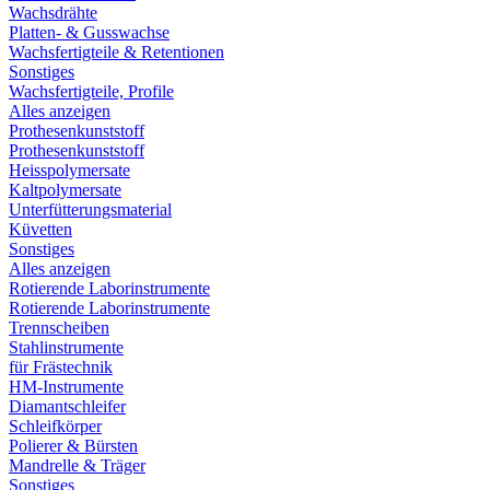
Wachsdrähte
Platten- & Gusswachse
Wachsfertigteile & Retentionen
Sonstiges
Wachsfertigteile, Profile
Alles anzeigen
Prothesenkunststoff
Prothesenkunststoff
Heisspolymersate
Kaltpolymersate
Unterfütterungsmaterial
Küvetten
Sonstiges
Alles anzeigen
Rotierende Laborinstrumente
Rotierende Laborinstrumente
Trennscheiben
Stahlinstrumente
für Frästechnik
HM-Instrumente
Diamantschleifer
Schleifkörper
Polierer & Bürsten
Mandrelle & Träger
Sonstiges