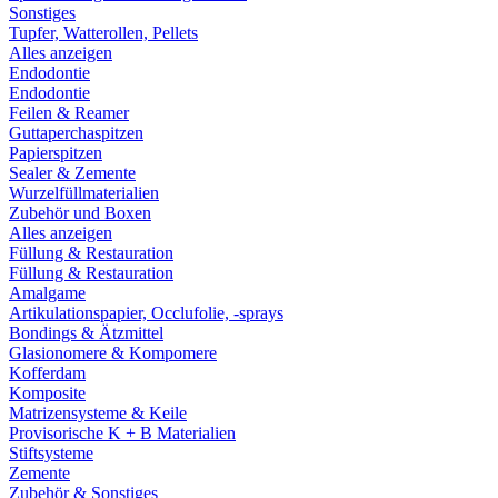
Sonstiges
Tupfer, Watterollen, Pellets
Alles anzeigen
Endodontie
Endodontie
Feilen & Reamer
Guttaperchaspitzen
Papierspitzen
Sealer & Zemente
Wurzelfüllmaterialien
Zubehör und Boxen
Alles anzeigen
Füllung & Restauration
Füllung & Restauration
Amalgame
Artikulationspapier, Occlufolie, -sprays
Bondings & Ätzmittel
Glasionomere & Kompomere
Kofferdam
Komposite
Matrizensysteme & Keile
Provisorische K + B Materialien
Stiftsysteme
Zemente
Zubehör & Sonstiges