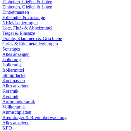
Einbetten, Gießen & Löten
Einbetten, Gießen & Löten
Einbettmassen
Hilfsmittel & Gußringe
NEM-Legierungen
Lote, Fluß- & Abbeizmittel
Tiegel & Einsätze
Drähte, Klammern & Geschiebe
Gold- & Edelmetalllegierugen
Sonstiges
Alles anzeigen
Isolierung
Isolierung
Isoliermittel
Stumpflacke
Knetmassen
Alles anzeigen
Keramik
Keramik
Aufbrennkeramik
Vollkeramik
Anmischplatten
Brennträger & Brennüberwachung
Alles anzeigen
KFO