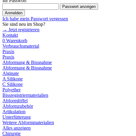
Ihr Passwort
Passwort anzeigen
Anmelden
Ich habe mein Passwort vergessen
Sie sind neu im Shop?
→ Jetzt registrieren
Kontakt
0
Warenkorb
Verbrauchsmaterial
Praxis
Praxis
Abformung & Bissnahme
Abformung & Bissnahme
Alginate
A Silikone
C Silikone
Polyether
Bissregistriermaterialien
Abformlöffel
Abformzubehör
Artikulation
Unterfütterung
Weitere Abformmaterialien
Alles anzeigen
Chirurgie