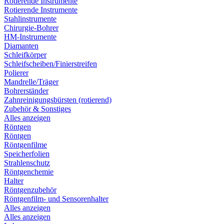
Rotierende Instrumente
Rotierende Instrumente
Stahlinstrumente
Chirurgie-Bohrer
HM-Instrumente
Diamanten
Schleifkörper
Schleifscheiben/Finierstreifen
Polierer
Mandrelle/Träger
Bohrerständer
Zahnreinigungsbürsten (rotierend)
Zubehör & Sonstiges
Alles anzeigen
Röntgen
Röntgen
Röntgenfilme
Speicherfolien
Strahlenschutz
Röntgenchemie
Halter
Röntgenzubehör
Röntgenfilm- und Sensorenhalter
Alles anzeigen
Alles anzeigen