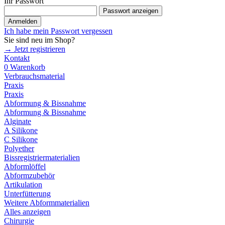
Ihr Passwort
Passwort anzeigen
Anmelden
Ich habe mein Passwort vergessen
Sie sind neu im Shop?
→ Jetzt registrieren
Kontakt
0
Warenkorb
Verbrauchsmaterial
Praxis
Praxis
Abformung & Bissnahme
Abformung & Bissnahme
Alginate
A Silikone
C Silikone
Polyether
Bissregistriermaterialien
Abformlöffel
Abformzubehör
Artikulation
Unterfütterung
Weitere Abformmaterialien
Alles anzeigen
Chirurgie