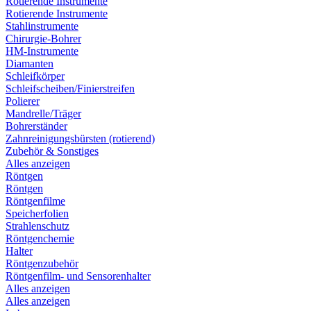
Rotierende Instrumente
Rotierende Instrumente
Stahlinstrumente
Chirurgie-Bohrer
HM-Instrumente
Diamanten
Schleifkörper
Schleifscheiben/Finierstreifen
Polierer
Mandrelle/Träger
Bohrerständer
Zahnreinigungsbürsten (rotierend)
Zubehör & Sonstiges
Alles anzeigen
Röntgen
Röntgen
Röntgenfilme
Speicherfolien
Strahlenschutz
Röntgenchemie
Halter
Röntgenzubehör
Röntgenfilm- und Sensorenhalter
Alles anzeigen
Alles anzeigen