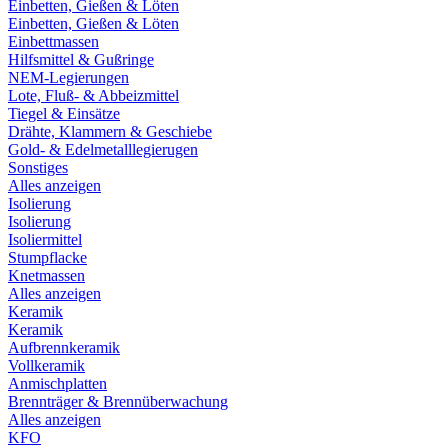
Einbetten, Gießen & Löten
Einbetten, Gießen & Löten
Einbettmassen
Hilfsmittel & Gußringe
NEM-Legierungen
Lote, Fluß- & Abbeizmittel
Tiegel & Einsätze
Drähte, Klammern & Geschiebe
Gold- & Edelmetalllegierugen
Sonstiges
Alles anzeigen
Isolierung
Isolierung
Isoliermittel
Stumpflacke
Knetmassen
Alles anzeigen
Keramik
Keramik
Aufbrennkeramik
Vollkeramik
Anmischplatten
Brennträger & Brennüberwachung
Alles anzeigen
KFO