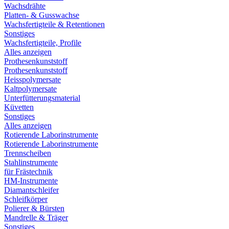
Wachsdrähte
Platten- & Gusswachse
Wachsfertigteile & Retentionen
Sonstiges
Wachsfertigteile, Profile
Alles anzeigen
Prothesenkunststoff
Prothesenkunststoff
Heisspolymersate
Kaltpolymersate
Unterfütterungsmaterial
Küvetten
Sonstiges
Alles anzeigen
Rotierende Laborinstrumente
Rotierende Laborinstrumente
Trennscheiben
Stahlinstrumente
für Frästechnik
HM-Instrumente
Diamantschleifer
Schleifkörper
Polierer & Bürsten
Mandrelle & Träger
Sonstiges