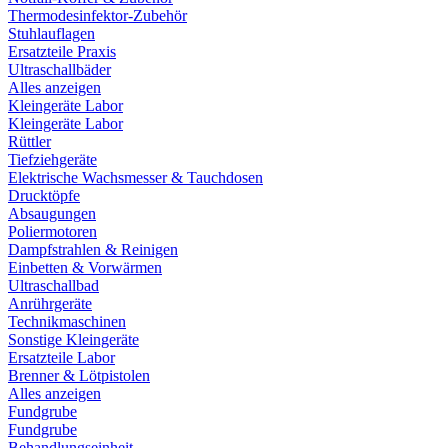
Thermodesinfektor-Zubehör
Stuhlauflagen
Ersatzteile Praxis
Ultraschallbäder
Alles anzeigen
Kleingeräte Labor
Kleingeräte Labor
Rüttler
Tiefziehgeräte
Elektrische Wachsmesser & Tauchdosen
Drucktöpfe
Absaugungen
Poliermotoren
Dampfstrahlen & Reinigen
Einbetten & Vorwärmen
Ultraschallbad
Anrührgeräte
Technikmaschinen
Sonstige Kleingeräte
Ersatzteile Labor
Brenner & Lötpistolen
Alles anzeigen
Fundgrube
Fundgrube
Behandlungseinheit