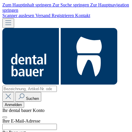
Zum Hauptinhalt springen
Zur Suche springen
Zur Hauptnavigation
springen
Scanner auslesen
Versand
Registrieren
Kontakt
Suchen
Anmelden
Ihr dental bauer Konto
Ihre E-Mail-Adresse