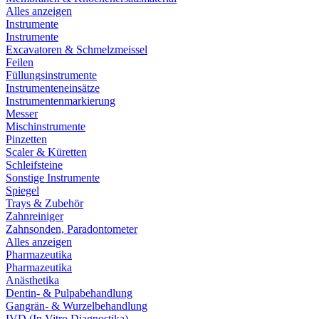
Alles anzeigen
Instrumente
Instrumente
Excavatoren & Schmelzmeissel
Feilen
Füllungsinstrumente
Instrumenteneinsätze
Instrumentenmarkierung
Messer
Mischinstrumente
Pinzetten
Scaler & Küretten
Schleifsteine
Sonstige Instrumente
Spiegel
Trays & Zubehör
Zahnreiniger
Zahnsonden, Paradontometer
Alles anzeigen
Pharmazeutika
Pharmazeutika
Anästhetika
Dentin- & Pulpabehandlung
Gangrän- & Wurzelbehandlung
IVD (In Vitro Diagnostika)