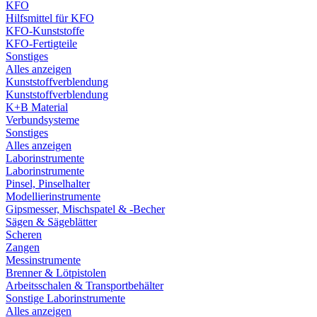
KFO
Hilfsmittel für KFO
KFO-Kunststoffe
KFO-Fertigteile
Sonstiges
Alles anzeigen
Kunststoffverblendung
Kunststoffverblendung
K+B Material
Verbundsysteme
Sonstiges
Alles anzeigen
Laborinstrumente
Laborinstrumente
Pinsel, Pinselhalter
Modellierinstrumente
Gipsmesser, Mischspatel & -Becher
Sägen & Sägeblätter
Scheren
Zangen
Messinstrumente
Brenner & Lötpistolen
Arbeitsschalen & Transportbehälter
Sonstige Laborinstrumente
Alles anzeigen