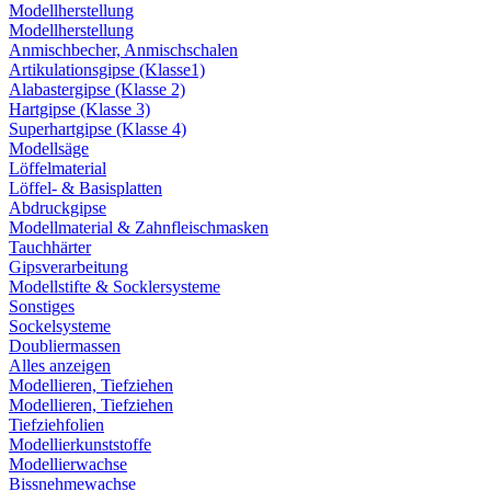
Modellherstellung
Modellherstellung
Anmischbecher, Anmischschalen
Artikulationsgipse (Klasse1)
Alabastergipse (Klasse 2)
Hartgipse (Klasse 3)
Superhartgipse (Klasse 4)
Modellsäge
Löffelmaterial
Löffel- & Basisplatten
Abdruckgipse
Modellmaterial & Zahnfleischmasken
Tauchhärter
Gipsverarbeitung
Modellstifte & Socklersysteme
Sonstiges
Sockelsysteme
Doubliermassen
Alles anzeigen
Modellieren, Tiefziehen
Modellieren, Tiefziehen
Tiefziehfolien
Modellierkunststoffe
Modellierwachse
Bissnehmewachse