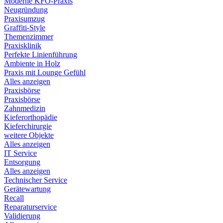
Moderne KFO-Praxis
Neugründung
Praxisumzug
Graffiti-Style
Themenzimmer
Praxisklinik
Perfekte Linienführung
Ambiente in Holz
Praxis mit Lounge Gefühl
Alles anzeigen
Praxisbörse
Praxisbörse
Zahnmedizin
Kieferorthopädie
Kieferchirurgie
weitere Objekte
Alles anzeigen
IT Service
Entsorgung
Alles anzeigen
Technischer Service
Gerätewartung
Recall
Reparaturservice
Validierung