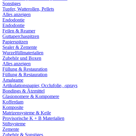
Sonstiges
Tupfer, Watterollen, Pellets
Alles anzeigen
Endodontie
Endodontie
Feilen & Reamer
Guttaperchaspitzen
Papierspitzen
Sealer & Zemente
Wurzelfüllmaterialien
Zubehör und Boxen
Alles anzeigen
Füllung & Restauration
Füllung & Restauration
Amalgame
Artikulationspapier, Occlufolie, -sprays
Bondings & Ätzmittel
Glasionomere & Kompomere
Kofferdam
Komposite
Matrizensysteme & Keile
Provisorische K + B Materialien
Stiftsysteme
Zemente
Zubehör & Sonstiges