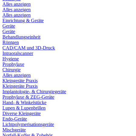
Alles anzeigen
Alles anzeigen
Alles anzeigen
Einrichtung & Geräte
Geräte
Geräte
Behandlungseinheit
Röntgen
CAD/CAM und 3D-Druck
Intraoralscanner
Hygiene
Prophylaxe
Chirurgie
Alles anzeigen
Kleingeräte Praxis
Kleingeräte Praxis
Implantologie- & Chirurgiegeräte
Prophylaxe & ZEG-Geräte
Hand- & Winkelstücke
Lupen & Lupenbrillen
Diverse Kleingeräte
Endo-Geräte
Lichtpolymerisationsgeräte
Mischgeräte
Notfall-Koffer & Zubehör