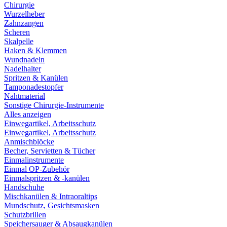
Chirurgie
Wurzelheber
Zahnzangen
Scheren
Skalpelle
Haken & Klemmen
Wundnadeln
Nadelhalter
Spritzen & Kanülen
Tamponadestopfer
Nahtmaterial
Sonstige Chirurgie-Instrumente
Alles anzeigen
Einwegartikel, Arbeitsschutz
Einwegartikel, Arbeitsschutz
Anmischblöcke
Becher, Servietten & Tücher
Einmalinstrumente
Einmal OP-Zubehör
Einmalspritzen & -kanülen
Handschuhe
Mischkanülen & Intraoraltips
Mundschutz, Gesichtsmasken
Schutzbrillen
Speichersauger & Absaugkanülen