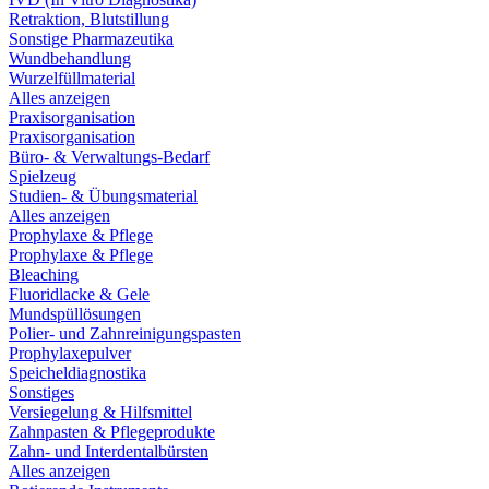
Retraktion, Blutstillung
Sonstige Pharmazeutika
Wundbehandlung
Wurzelfüllmaterial
Alles anzeigen
Praxisorganisation
Praxisorganisation
Büro- & Verwaltungs-Bedarf
Spielzeug
Studien- & Übungsmaterial
Alles anzeigen
Prophylaxe & Pflege
Prophylaxe & Pflege
Bleaching
Fluoridlacke & Gele
Mundspüllösungen
Polier- und Zahnreinigungspasten
Prophylaxepulver
Speicheldiagnostika
Sonstiges
Versiegelung & Hilfsmittel
Zahnpasten & Pflegeprodukte
Zahn- und Interdentalbürsten
Alles anzeigen