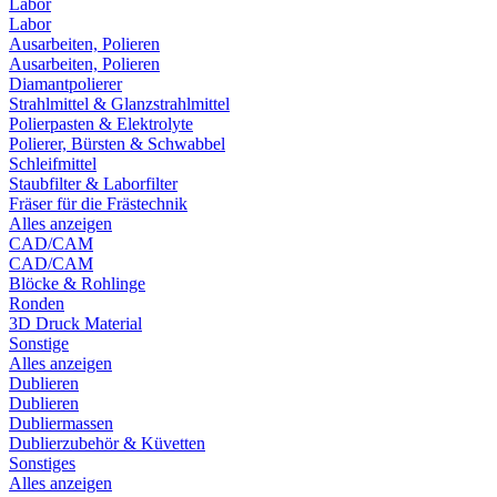
Labor
Labor
Ausarbeiten, Polieren
Ausarbeiten, Polieren
Diamantpolierer
Strahlmittel & Glanzstrahlmittel
Polierpasten & Elektrolyte
Polierer, Bürsten & Schwabbel
Schleifmittel
Staubfilter & Laborfilter
Fräser für die Frästechnik
Alles anzeigen
CAD/CAM
CAD/CAM
Blöcke & Rohlinge
Ronden
3D Druck Material
Sonstige
Alles anzeigen
Dublieren
Dublieren
Dubliermassen
Dublierzubehör & Küvetten
Sonstiges
Alles anzeigen