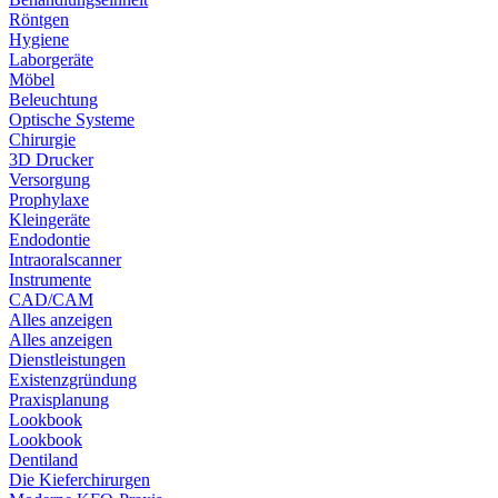
Röntgen
Hygiene
Laborgeräte
Möbel
Beleuchtung
Optische Systeme
Chirurgie
3D Drucker
Versorgung
Prophylaxe
Kleingeräte
Endodontie
Intraoralscanner
Instrumente
CAD/CAM
Alles anzeigen
Alles anzeigen
Dienstleistungen
Existenzgründung
Praxisplanung
Lookbook
Lookbook
Dentiland
Die Kieferchirurgen