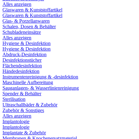
Alles anzeigen
Glaswaren & Kunststoffartikel
Glaswaren & Kunststoffartikel
Glas- & Porzellanwaren
Schalen, Dosen & Behälter
Schubladeneinsätze
Alles anzeigen
Hygiene & Desinfektion
Hygiene & Desinfektion
Abdruck-Desinfektion
Desinfektionstücher
Flächendesinfektion
Händedesinfektion
Instrumentenreinigung & -desinfektion
Maschinelle Aufbereitung
Sauganlagen- & Wasserlinienreinigung
Spender & Behälter
Sterilisation
Ultraschallbäder & Zubehör
Zubehör & Sonstiges
Alles anzeigen
Implantologie
Implantologie
Implantate & Zubehör
Membranen & Knochenersatzmaterial