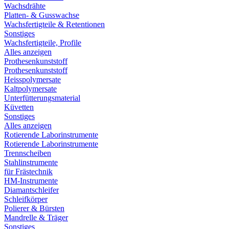
Wachsdrähte
Platten- & Gusswachse
Wachsfertigteile & Retentionen
Sonstiges
Wachsfertigteile, Profile
Alles anzeigen
Prothesenkunststoff
Prothesenkunststoff
Heisspolymersate
Kaltpolymersate
Unterfütterungsmaterial
Küvetten
Sonstiges
Alles anzeigen
Rotierende Laborinstrumente
Rotierende Laborinstrumente
Trennscheiben
Stahlinstrumente
für Frästechnik
HM-Instrumente
Diamantschleifer
Schleifkörper
Polierer & Bürsten
Mandrelle & Träger
Sonstiges