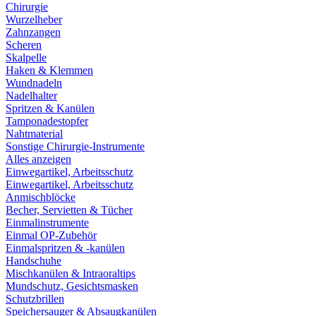
Chirurgie
Wurzelheber
Zahnzangen
Scheren
Skalpelle
Haken & Klemmen
Wundnadeln
Nadelhalter
Spritzen & Kanülen
Tamponadestopfer
Nahtmaterial
Sonstige Chirurgie-Instrumente
Alles anzeigen
Einwegartikel, Arbeitsschutz
Einwegartikel, Arbeitsschutz
Anmischblöcke
Becher, Servietten & Tücher
Einmalinstrumente
Einmal OP-Zubehör
Einmalspritzen & -kanülen
Handschuhe
Mischkanülen & Intraoraltips
Mundschutz, Gesichtsmasken
Schutzbrillen
Speichersauger & Absaugkanülen