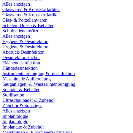
Alles anzeigen
Glaswaren & Kunststoffartikel
Glaswaren & Kunststoffartikel
Glas- & Porzellanwaren
Schalen, Dosen & Behälter
Schubladeneinsätze
Alles anzeigen
Hygiene & Desinfektion
Hygiene & Desinfektion
Abdruck-Desinfektion
Desinfektionstücher
Flächendesinfektion
Händedesinfektion
Instrumentenreinigung & -desinfektion
Maschinelle Aufbereitung
Sauganlagen- & Wasserlinienreinigung
Spender & Behälter
Sterilisation
Ultraschallbäder & Zubehör
Zubehör & Sonstiges
Alles anzeigen
Implantologie
Implantologie
Implantate & Zubehör
Membranen & Knochenersatzmaterial