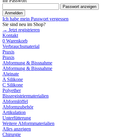
Ihr Passwort
Passwort anzeigen
Anmelden
Ich habe mein Passwort vergessen
Sie sind neu im Shop?
→ Jetzt registrieren
Kontakt
0
Warenkorb
Verbrauchsmaterial
Praxis
Praxis
Abformung & Bissnahme
Abformung & Bissnahme
Alginate
A Silikone
C Silikone
Polyether
Bissregistriermaterialien
Abformlöffel
Abformzubehör
Artikulation
Unterfütterung
Weitere Abformmaterialien
Alles anzeigen
Chirurgie