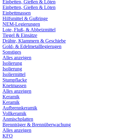
Einbetten, Gießen & Löten
Einbetten, Gießen & Löten
Einbettmassen
Hilfsmittel & Gußringe
NEM-Legierungen
Lote, Fluß- & Abbeizmittel
Tiegel & Einsätze
Drähte, Klammern & Geschiebe
Gold- & Edelmetalllegierugen
Sonstiges
Alles anzeigen
Isolierung
Isolierung
Isoliermittel
Stumpflacke
Knetmassen
Alles anzeigen
Keramik
Keramik
Aufbrennkeramik
Vollkeramik
Anmischplatten
Brennträger & Brennüberwachung
Alles anzeigen
KFO