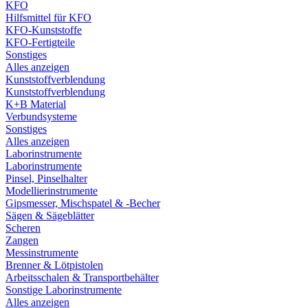
KFO
Hilfsmittel für KFO
KFO-Kunststoffe
KFO-Fertigteile
Sonstiges
Alles anzeigen
Kunststoffverblendung
Kunststoffverblendung
K+B Material
Verbundsysteme
Sonstiges
Alles anzeigen
Laborinstrumente
Laborinstrumente
Pinsel, Pinselhalter
Modellierinstrumente
Gipsmesser, Mischspatel & -Becher
Sägen & Sägeblätter
Scheren
Zangen
Messinstrumente
Brenner & Lötpistolen
Arbeitsschalen & Transportbehälter
Sonstige Laborinstrumente
Alles anzeigen