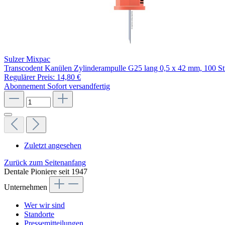
Sulzer Mixpac
Transcodent Kanülen Zylinderampulle G25 lang 0,5 x 42 mm, 100 S
Regulärer Preis:
14,80 €
Abonnement
Sofort versandfertig
Zuletzt angesehen
Zurück zum Seitenanfang
Dentale Pioniere seit 1947
Unternehmen
Wer wir sind
Standorte
Pressemitteilungen