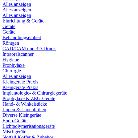
Alles anzeigen
Alles anzeigen
Alles anzeigen
Einrichtung & Geräte
Geräte
Geräte
Behandlungseinheit
Röntgen
CAD/CAM und 3D-Druck
Intraoralscanner
Hygiene
Prophylaxe
Chirurgie
Alles anzeigen
Kleingeräte Praxis
Kleingeräte Praxis
Implantologie- & Chirurgiegeräte
Prophylaxe & ZEG-Geräte
Hand- & Winkelstücke
Lupen & Lupenbrillen
Diverse Kleingeräte
Endo-Geräte
Lichtpolymerisationsgeräte
Mischgeräte
Notfall-Koffer & Zubehör