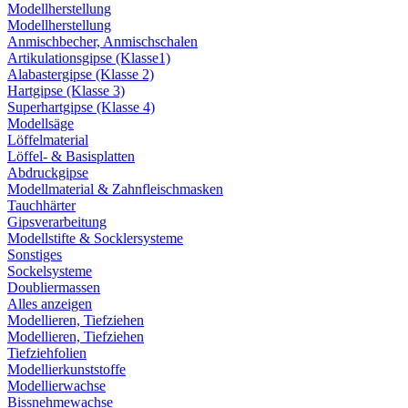
Modellherstellung
Modellherstellung
Anmischbecher, Anmischschalen
Artikulationsgipse (Klasse1)
Alabastergipse (Klasse 2)
Hartgipse (Klasse 3)
Superhartgipse (Klasse 4)
Modellsäge
Löffelmaterial
Löffel- & Basisplatten
Abdruckgipse
Modellmaterial & Zahnfleischmasken
Tauchhärter
Gipsverarbeitung
Modellstifte & Socklersysteme
Sonstiges
Sockelsysteme
Doubliermassen
Alles anzeigen
Modellieren, Tiefziehen
Modellieren, Tiefziehen
Tiefziehfolien
Modellierkunststoffe
Modellierwachse
Bissnehmewachse