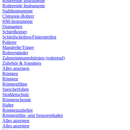
Rotierende Instrumente
Rotierende Instrumente
Stahlinstrumente
Chirurgie-Bohrer
HM-Instrumente
Diamanten
Schleifkörper
Schleifscheiben/Finierstreifen
Polierer
Mandrelle/Träger
Bohrerständer
Zahnreinigungsbürsten (rotierend)
Zubehör & Sonstiges
Alles anzeigen
Röntgen
Röntgen
Röntgenfilme
Speicherfolien
Strahlenschutz
Röntgenchemie
Halter
Röntgenzubehör
Röntgenfilm- und Sensorenhalter
Alles anzeigen
Alles anzeigen