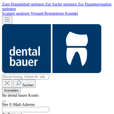
Zum Hauptinhalt springen
Zur Suche springen
Zur Hauptnavigation
springen
Scanner auslesen
Versand
Registrieren
Kontakt
Suchen
Anmelden
Ihr dental bauer Konto
Ihre E-Mail-Adresse