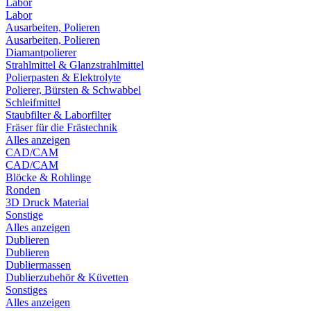
Labor
Labor
Ausarbeiten, Polieren
Ausarbeiten, Polieren
Diamantpolierer
Strahlmittel & Glanzstrahlmittel
Polierpasten & Elektrolyte
Polierer, Bürsten & Schwabbel
Schleifmittel
Staubfilter & Laborfilter
Fräser für die Frästechnik
Alles anzeigen
CAD/CAM
CAD/CAM
Blöcke & Rohlinge
Ronden
3D Druck Material
Sonstige
Alles anzeigen
Dublieren
Dublieren
Dubliermassen
Dublierzubehör & Küvetten
Sonstiges
Alles anzeigen