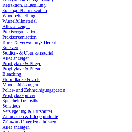
Retraktion, Blutstillung
Sonstige Pharmazeutika
Wundbehandlung
Wurzelfüllmaterial
Alles anzeigen
Praxisorganisation
Praxisorganisation
Büro- & Verwaltungs-Bedarf
Spielzeug
Studien- & Übungsmaterial
Alles anzeigen
Prophylaxe & Pflege
Prophylaxe & Pflege
Bleaching
Fluoridlacke & Gele
Mundspüllösungen
Polier- und Zahnreinigungspasten
Prophylaxepulver
Speicheldiagnostika
Sonstiges
Versiegelung & Hilfsmittel
Zahnpasten & Pflegeprodukte
Zahn- und Interdentalbürsten
Alles anzeigen