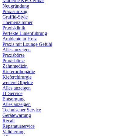
Moderne KFO-Praxis
Neugründung
Praxisumzug
Graffiti-Style
Themenzimmer
Praxisklinik
Perfekte Linienführung
Ambiente in Holz
Praxis mit Lounge Gefühl
Alles anzeigen
Praxisbörse
Praxisbörse
Zahnmedizin
Kieferorthopädie
Kieferchirurgie
weitere Objekte
Alles anzeigen
IT Service
Entsorgung
Alles anzeigen
Technischer Service
Gerätewartung
Recall
Reparaturservice
Validierung