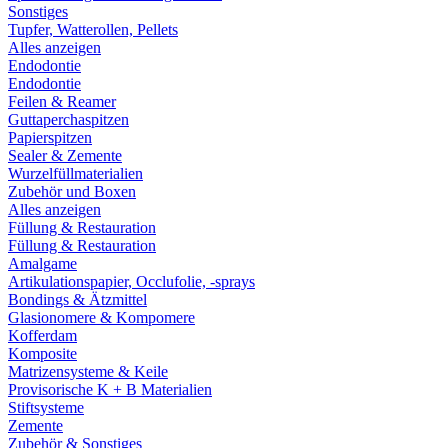
Sonstiges
Tupfer, Watterollen, Pellets
Alles anzeigen
Endodontie
Endodontie
Feilen & Reamer
Guttaperchaspitzen
Papierspitzen
Sealer & Zemente
Wurzelfüllmaterialien
Zubehör und Boxen
Alles anzeigen
Füllung & Restauration
Füllung & Restauration
Amalgame
Artikulationspapier, Occlufolie, -sprays
Bondings & Ätzmittel
Glasionomere & Kompomere
Kofferdam
Komposite
Matrizensysteme & Keile
Provisorische K + B Materialien
Stiftsysteme
Zemente
Zubehör & Sonstiges