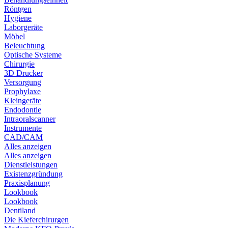
Röntgen
Hygiene
Laborgeräte
Möbel
Beleuchtung
Optische Systeme
Chirurgie
3D Drucker
Versorgung
Prophylaxe
Kleingeräte
Endodontie
Intraoralscanner
Instrumente
CAD/CAM
Alles anzeigen
Alles anzeigen
Dienstleistungen
Existenzgründung
Praxisplanung
Lookbook
Lookbook
Dentiland
Die Kieferchirurgen