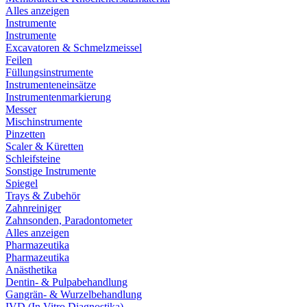
Alles anzeigen
Instrumente
Instrumente
Excavatoren & Schmelzmeissel
Feilen
Füllungsinstrumente
Instrumenteneinsätze
Instrumentenmarkierung
Messer
Mischinstrumente
Pinzetten
Scaler & Küretten
Schleifsteine
Sonstige Instrumente
Spiegel
Trays & Zubehör
Zahnreiniger
Zahnsonden, Paradontometer
Alles anzeigen
Pharmazeutika
Pharmazeutika
Anästhetika
Dentin- & Pulpabehandlung
Gangrän- & Wurzelbehandlung
IVD (In Vitro Diagnostika)