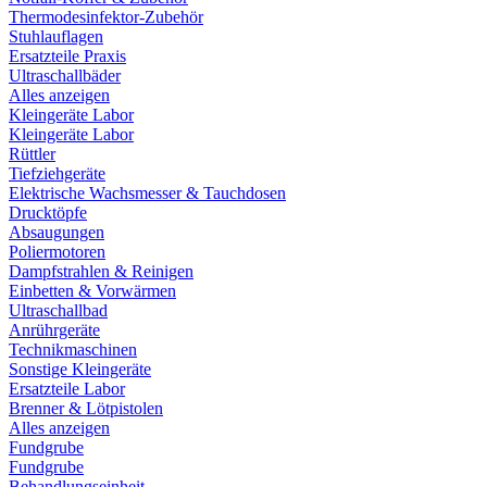
Thermodesinfektor-Zubehör
Stuhlauflagen
Ersatzteile Praxis
Ultraschallbäder
Alles anzeigen
Kleingeräte Labor
Kleingeräte Labor
Rüttler
Tiefziehgeräte
Elektrische Wachsmesser & Tauchdosen
Drucktöpfe
Absaugungen
Poliermotoren
Dampfstrahlen & Reinigen
Einbetten & Vorwärmen
Ultraschallbad
Anrührgeräte
Technikmaschinen
Sonstige Kleingeräte
Ersatzteile Labor
Brenner & Lötpistolen
Alles anzeigen
Fundgrube
Fundgrube
Behandlungseinheit