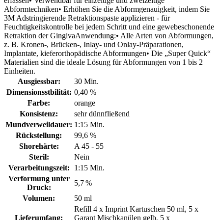
erfassen• Verwendbar für einzeitige und zweizeitige
Abformtechniken• Erhöhen Sie die Abformgenauigkeit, indem Sie
3M Adstringierende Retraktionspaste applizieren - für
Feuchtigkeitskontrolle bei jedem Schritt und eine gewebeschonende
Retraktion der GingivaAnwendung:• Alle Arten von Abformungen,
z. B. Kronen-, Brücken-, Inlay- und Onlay-Präparationen,
Implantate, kieferorthopädische Abformungen• Die „Super Quick“
Materialien sind die ideale Lösung für Abformungen von 1 bis 2
Einheiten.
Ausgiessbar:
30 Min.
Dimensionsstbilität:
0,40 %
Farbe:
orange
Konsistenz:
sehr dünnfließend
Mundverweildauer:
1:15 Min.
Rückstellung:
99,6 %
Shorehärte:
A 45 - 55
Steril:
Nein
Verarbeitungszeit:
1:15 Min.
Verformung unter
5,7 %
Druck:
Volumen:
50 ml
Refill 4 x Imprint Kartuschen 50 ml, 5 x
Lieferumfang:
Garant Mischkanülen gelb, 5 x