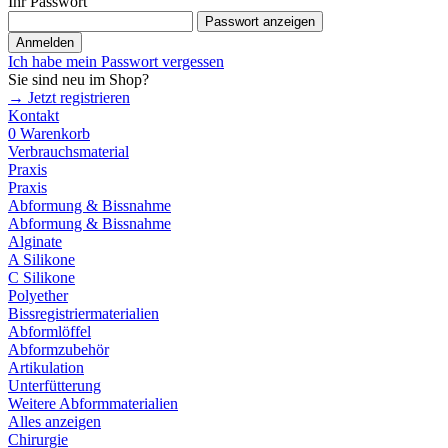
Ihr Passwort
Passwort anzeigen
Anmelden
Ich habe mein Passwort vergessen
Sie sind neu im Shop?
→ Jetzt registrieren
Kontakt
0
Warenkorb
Verbrauchsmaterial
Praxis
Praxis
Abformung & Bissnahme
Abformung & Bissnahme
Alginate
A Silikone
C Silikone
Polyether
Bissregistriermaterialien
Abformlöffel
Abformzubehör
Artikulation
Unterfütterung
Weitere Abformmaterialien
Alles anzeigen
Chirurgie