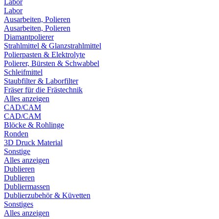
Labor
Labor
Ausarbeiten, Polieren
Ausarbeiten, Polieren
Diamantpolierer
Strahlmittel & Glanzstrahlmittel
Polierpasten & Elektrolyte
Polierer, Bürsten & Schwabbel
Schleifmittel
Staubfilter & Laborfilter
Fräser für die Frästechnik
Alles anzeigen
CAD/CAM
CAD/CAM
Blöcke & Rohlinge
Ronden
3D Druck Material
Sonstige
Alles anzeigen
Dublieren
Dublieren
Dubliermassen
Dublierzubehör & Küvetten
Sonstiges
Alles anzeigen