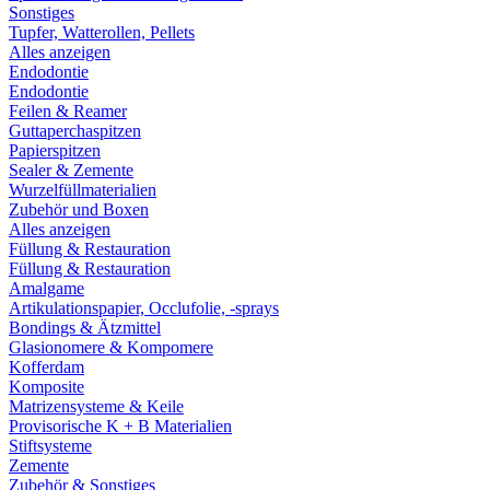
Sonstiges
Tupfer, Watterollen, Pellets
Alles anzeigen
Endodontie
Endodontie
Feilen & Reamer
Guttaperchaspitzen
Papierspitzen
Sealer & Zemente
Wurzelfüllmaterialien
Zubehör und Boxen
Alles anzeigen
Füllung & Restauration
Füllung & Restauration
Amalgame
Artikulationspapier, Occlufolie, -sprays
Bondings & Ätzmittel
Glasionomere & Kompomere
Kofferdam
Komposite
Matrizensysteme & Keile
Provisorische K + B Materialien
Stiftsysteme
Zemente
Zubehör & Sonstiges