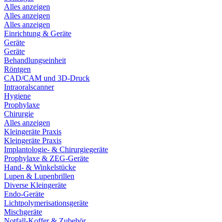
Alles anzeigen
Alles anzeigen
Alles anzeigen
Einrichtung & Geräte
Geräte
Geräte
Behandlungseinheit
Röntgen
CAD/CAM und 3D-Druck
Intraoralscanner
Hygiene
Prophylaxe
Chirurgie
Alles anzeigen
Kleingeräte Praxis
Kleingeräte Praxis
Implantologie- & Chirurgiegeräte
Prophylaxe & ZEG-Geräte
Hand- & Winkelstücke
Lupen & Lupenbrillen
Diverse Kleingeräte
Endo-Geräte
Lichtpolymerisationsgeräte
Mischgeräte
Notfall-Koffer & Zubehör