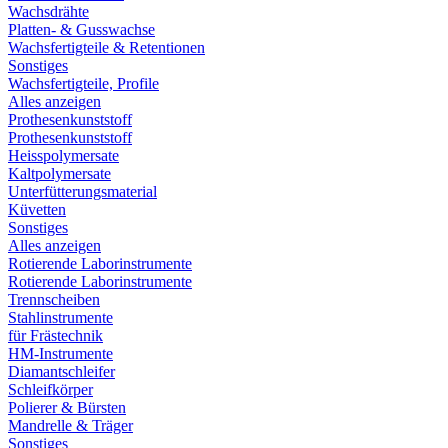
Wachsdrähte
Platten- & Gusswachse
Wachsfertigteile & Retentionen
Sonstiges
Wachsfertigteile, Profile
Alles anzeigen
Prothesenkunststoff
Prothesenkunststoff
Heisspolymersate
Kaltpolymersate
Unterfütterungsmaterial
Küvetten
Sonstiges
Alles anzeigen
Rotierende Laborinstrumente
Rotierende Laborinstrumente
Trennscheiben
Stahlinstrumente
für Frästechnik
HM-Instrumente
Diamantschleifer
Schleifkörper
Polierer & Bürsten
Mandrelle & Träger
Sonstiges