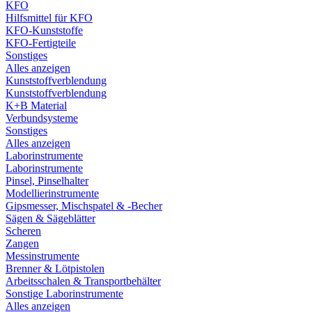
KFO
Hilfsmittel für KFO
KFO-Kunststoffe
KFO-Fertigteile
Sonstiges
Alles anzeigen
Kunststoffverblendung
Kunststoffverblendung
K+B Material
Verbundsysteme
Sonstiges
Alles anzeigen
Laborinstrumente
Laborinstrumente
Pinsel, Pinselhalter
Modellierinstrumente
Gipsmesser, Mischspatel & -Becher
Sägen & Sägeblätter
Scheren
Zangen
Messinstrumente
Brenner & Lötpistolen
Arbeitsschalen & Transportbehälter
Sonstige Laborinstrumente
Alles anzeigen