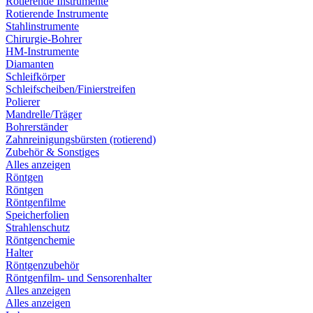
Rotierende Instrumente
Rotierende Instrumente
Stahlinstrumente
Chirurgie-Bohrer
HM-Instrumente
Diamanten
Schleifkörper
Schleifscheiben/Finierstreifen
Polierer
Mandrelle/Träger
Bohrerständer
Zahnreinigungsbürsten (rotierend)
Zubehör & Sonstiges
Alles anzeigen
Röntgen
Röntgen
Röntgenfilme
Speicherfolien
Strahlenschutz
Röntgenchemie
Halter
Röntgenzubehör
Röntgenfilm- und Sensorenhalter
Alles anzeigen
Alles anzeigen