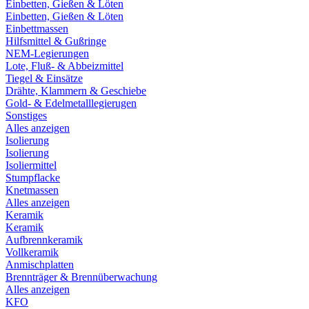
Einbetten, Gießen & Löten
Einbetten, Gießen & Löten
Einbettmassen
Hilfsmittel & Gußringe
NEM-Legierungen
Lote, Fluß- & Abbeizmittel
Tiegel & Einsätze
Drähte, Klammern & Geschiebe
Gold- & Edelmetalllegierugen
Sonstiges
Alles anzeigen
Isolierung
Isolierung
Isoliermittel
Stumpflacke
Knetmassen
Alles anzeigen
Keramik
Keramik
Aufbrennkeramik
Vollkeramik
Anmischplatten
Brennträger & Brennüberwachung
Alles anzeigen
KFO