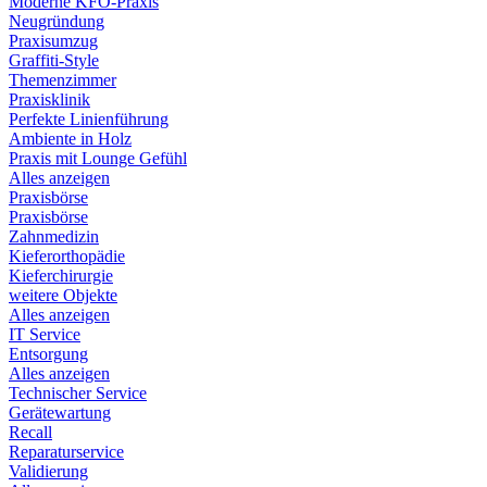
Moderne KFO-Praxis
Neugründung
Praxisumzug
Graffiti-Style
Themenzimmer
Praxisklinik
Perfekte Linienführung
Ambiente in Holz
Praxis mit Lounge Gefühl
Alles anzeigen
Praxisbörse
Praxisbörse
Zahnmedizin
Kieferorthopädie
Kieferchirurgie
weitere Objekte
Alles anzeigen
IT Service
Entsorgung
Alles anzeigen
Technischer Service
Gerätewartung
Recall
Reparaturservice
Validierung