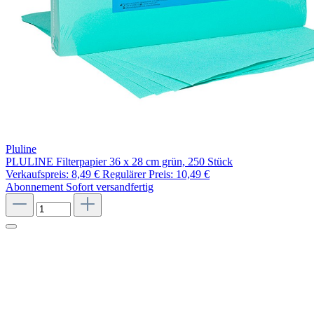
Pluline
PLULINE Filterpapier 36 x 28 cm grün, 250 Stück
Verkaufspreis:
8,49 €
Regulärer Preis:
10,49 €
Abonnement
Sofort versandfertig