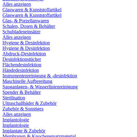
Alles anzeigen
Glaswaren & Kunststoffartikel
Glaswaren & Kunststoffartikel
Glas- & Porzellanwaren
Schalen, Dosen & Behälter
Schubladeneinsätze
Alles anzeigen
Hygiene & Desinfektion
Hygiene & Desinfektion
Abdruck-Desinfektion
Desinfektionstücher
Flächendesinfektion
Händedesinfektion
Instrumentenreinigung & -desinfektion
Maschinelle Aufbereitung
Sauganlagen- & Wasserlinienreinigung
Spender & Behälter
Sterilisation
Ultraschallbäder & Zubehör
Zubehör & Sonstiges
Alles anzeigen
Implantologie
Implantologie
Implantate & Zubehör
Membranen & Knochenersatzmaterial