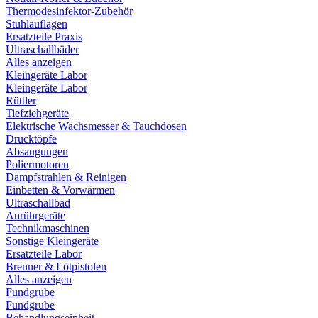
Thermodesinfektor-Zubehör
Stuhlauflagen
Ersatzteile Praxis
Ultraschallbäder
Alles anzeigen
Kleingeräte Labor
Kleingeräte Labor
Rüttler
Tiefziehgeräte
Elektrische Wachsmesser & Tauchdosen
Drucktöpfe
Absaugungen
Poliermotoren
Dampfstrahlen & Reinigen
Einbetten & Vorwärmen
Ultraschallbad
Anrührgeräte
Technikmaschinen
Sonstige Kleingeräte
Ersatzteile Labor
Brenner & Lötpistolen
Alles anzeigen
Fundgrube
Fundgrube
Behandlungseinheit