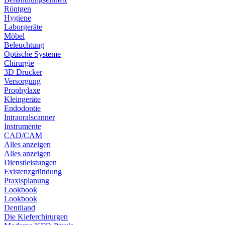
Röntgen
Hygiene
Laborgeräte
Möbel
Beleuchtung
Optische Systeme
Chirurgie
3D Drucker
Versorgung
Prophylaxe
Kleingeräte
Endodontie
Intraoralscanner
Instrumente
CAD/CAM
Alles anzeigen
Alles anzeigen
Dienstleistungen
Existenzgründung
Praxisplanung
Lookbook
Lookbook
Dentiland
Die Kieferchirurgen