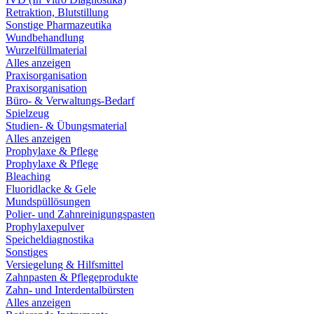
Retraktion, Blutstillung
Sonstige Pharmazeutika
Wundbehandlung
Wurzelfüllmaterial
Alles anzeigen
Praxisorganisation
Praxisorganisation
Büro- & Verwaltungs-Bedarf
Spielzeug
Studien- & Übungsmaterial
Alles anzeigen
Prophylaxe & Pflege
Prophylaxe & Pflege
Bleaching
Fluoridlacke & Gele
Mundspüllösungen
Polier- und Zahnreinigungspasten
Prophylaxepulver
Speicheldiagnostika
Sonstiges
Versiegelung & Hilfsmittel
Zahnpasten & Pflegeprodukte
Zahn- und Interdentalbürsten
Alles anzeigen