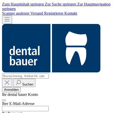
Zum Hauptinhalt springen
Zur Suche springen
Zur Hauptnavigation
springen
Scanner auslesen
Versand
Registrieren
Kontakt
Suchen
Anmelden
Ihr dental bauer Konto
Ihre E-Mail-Adresse