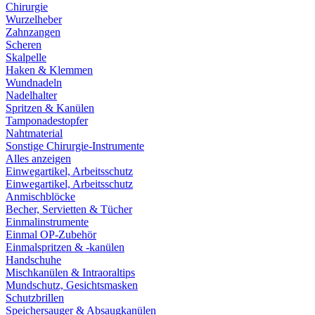
Chirurgie
Wurzelheber
Zahnzangen
Scheren
Skalpelle
Haken & Klemmen
Wundnadeln
Nadelhalter
Spritzen & Kanülen
Tamponadestopfer
Nahtmaterial
Sonstige Chirurgie-Instrumente
Alles anzeigen
Einwegartikel, Arbeitsschutz
Einwegartikel, Arbeitsschutz
Anmischblöcke
Becher, Servietten & Tücher
Einmalinstrumente
Einmal OP-Zubehör
Einmalspritzen & -kanülen
Handschuhe
Mischkanülen & Intraoraltips
Mundschutz, Gesichtsmasken
Schutzbrillen
Speichersauger & Absaugkanülen