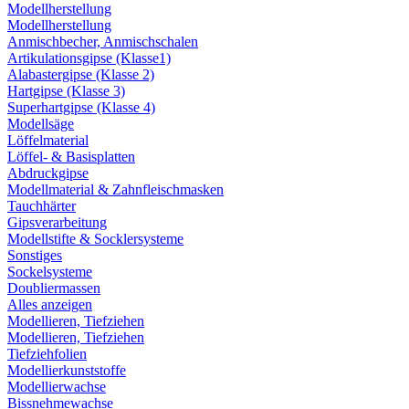
Modellherstellung
Modellherstellung
Anmischbecher, Anmischschalen
Artikulationsgipse (Klasse1)
Alabastergipse (Klasse 2)
Hartgipse (Klasse 3)
Superhartgipse (Klasse 4)
Modellsäge
Löffelmaterial
Löffel- & Basisplatten
Abdruckgipse
Modellmaterial & Zahnfleischmasken
Tauchhärter
Gipsverarbeitung
Modellstifte & Socklersysteme
Sonstiges
Sockelsysteme
Doubliermassen
Alles anzeigen
Modellieren, Tiefziehen
Modellieren, Tiefziehen
Tiefziehfolien
Modellierkunststoffe
Modellierwachse
Bissnehmewachse