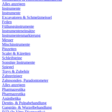
Alles anzeigen
Instrumente
Instrumente
Excavatoren & Schmelzmeissel
Feilen
Füllungsinstrumente
Instrumenteneinsätze
Instrumentenmarkierung
Messer
Mischinstrumente
Pinzetten
Scaler & Küretten
Schleifsteine
Sonstige Instrumente
Spiegel
Trays & Zubehör
Zahnreiniger
Zahnsonden, Paradontometer
Alles anzeigen
Pharmazeutika
Pharmazeutika
Anästhetika
Dentin- & Pulpabehandlung
Gangrän- & Wurzelbehandlung
IVD (In Vitro Diagnostika)