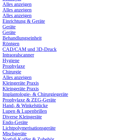
Alles anzeigen
Alles anzeigen
Alles anzeigen
Einrichtung & Geräte
Geräte
Geräte
Behandlungseinheit
Röntgen
CAD/CAM und 3D-Druck
Intraoralscanner
Hygiene
Prophylaxe
Chirurgie
Alles anzeigen
Kleingeräte Praxis
Kleingeräte Praxis
Implantologie- & Chirurgiegeräte
Prophylaxe & ZEG-Geräte
Hand- & Winkelstücke
Lupen & Lupenbrillen
Diverse Kleingeräte
Endo-Geräte
Lichtpolymerisationsgeräte
Mischgeräte
Notfall-Koffer & Zubehör