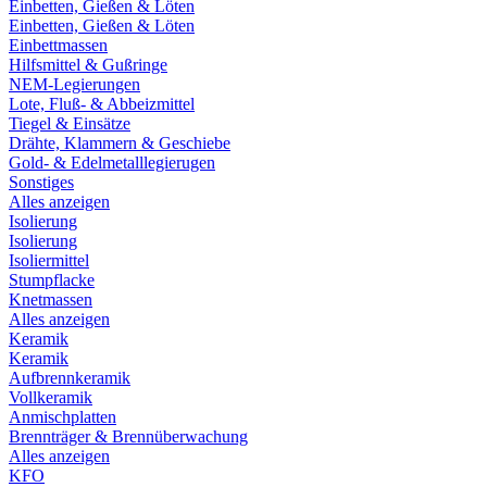
Einbetten, Gießen & Löten
Einbetten, Gießen & Löten
Einbettmassen
Hilfsmittel & Gußringe
NEM-Legierungen
Lote, Fluß- & Abbeizmittel
Tiegel & Einsätze
Drähte, Klammern & Geschiebe
Gold- & Edelmetalllegierugen
Sonstiges
Alles anzeigen
Isolierung
Isolierung
Isoliermittel
Stumpflacke
Knetmassen
Alles anzeigen
Keramik
Keramik
Aufbrennkeramik
Vollkeramik
Anmischplatten
Brennträger & Brennüberwachung
Alles anzeigen
KFO