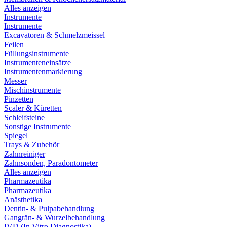
Alles anzeigen
Instrumente
Instrumente
Excavatoren & Schmelzmeissel
Feilen
Füllungsinstrumente
Instrumenteneinsätze
Instrumentenmarkierung
Messer
Mischinstrumente
Pinzetten
Scaler & Küretten
Schleifsteine
Sonstige Instrumente
Spiegel
Trays & Zubehör
Zahnreiniger
Zahnsonden, Paradontometer
Alles anzeigen
Pharmazeutika
Pharmazeutika
Anästhetika
Dentin- & Pulpabehandlung
Gangrän- & Wurzelbehandlung
IVD (In Vitro Diagnostika)