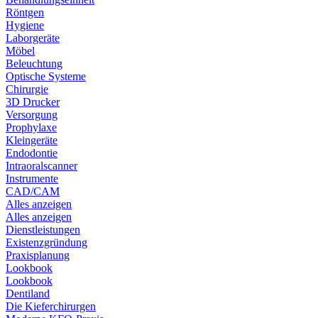
Röntgen
Hygiene
Laborgeräte
Möbel
Beleuchtung
Optische Systeme
Chirurgie
3D Drucker
Versorgung
Prophylaxe
Kleingeräte
Endodontie
Intraoralscanner
Instrumente
CAD/CAM
Alles anzeigen
Alles anzeigen
Dienstleistungen
Existenzgründung
Praxisplanung
Lookbook
Lookbook
Dentiland
Die Kieferchirurgen