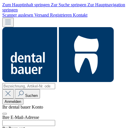
Zum Hauptinhalt springen
Zur Suche springen
Zur Hauptnavigation
springen
Scanner auslesen
Versand
Registrieren
Kontakt
Suchen
Anmelden
Ihr dental bauer Konto
Ihre E-Mail-Adresse