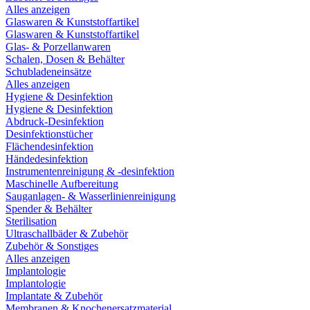
Alles anzeigen
Glaswaren & Kunststoffartikel
Glaswaren & Kunststoffartikel
Glas- & Porzellanwaren
Schalen, Dosen & Behälter
Schubladeneinsätze
Alles anzeigen
Hygiene & Desinfektion
Hygiene & Desinfektion
Abdruck-Desinfektion
Desinfektionstücher
Flächendesinfektion
Händedesinfektion
Instrumentenreinigung & -desinfektion
Maschinelle Aufbereitung
Sauganlagen- & Wasserlinienreinigung
Spender & Behälter
Sterilisation
Ultraschallbäder & Zubehör
Zubehör & Sonstiges
Alles anzeigen
Implantologie
Implantologie
Implantate & Zubehör
Membranen & Knochenersatzmaterial