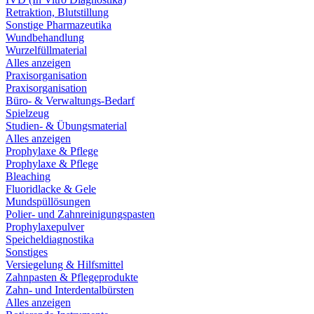
Retraktion, Blutstillung
Sonstige Pharmazeutika
Wundbehandlung
Wurzelfüllmaterial
Alles anzeigen
Praxisorganisation
Praxisorganisation
Büro- & Verwaltungs-Bedarf
Spielzeug
Studien- & Übungsmaterial
Alles anzeigen
Prophylaxe & Pflege
Prophylaxe & Pflege
Bleaching
Fluoridlacke & Gele
Mundspüllösungen
Polier- und Zahnreinigungspasten
Prophylaxepulver
Speicheldiagnostika
Sonstiges
Versiegelung & Hilfsmittel
Zahnpasten & Pflegeprodukte
Zahn- und Interdentalbürsten
Alles anzeigen