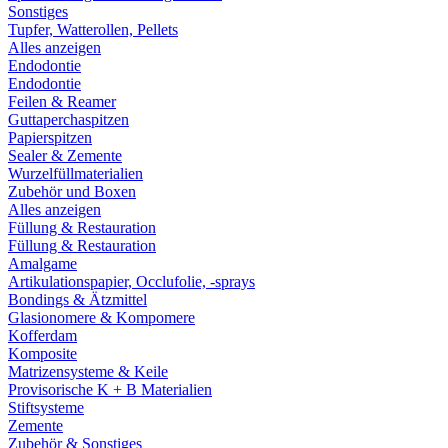
Sonstiges
Tupfer, Watterollen, Pellets
Alles anzeigen
Endodontie
Endodontie
Feilen & Reamer
Guttaperchaspitzen
Papierspitzen
Sealer & Zemente
Wurzelfüllmaterialien
Zubehör und Boxen
Alles anzeigen
Füllung & Restauration
Füllung & Restauration
Amalgame
Artikulationspapier, Occlufolie, -sprays
Bondings & Ätzmittel
Glasionomere & Kompomere
Kofferdam
Komposite
Matrizensysteme & Keile
Provisorische K + B Materialien
Stiftsysteme
Zemente
Zubehör & Sonstiges