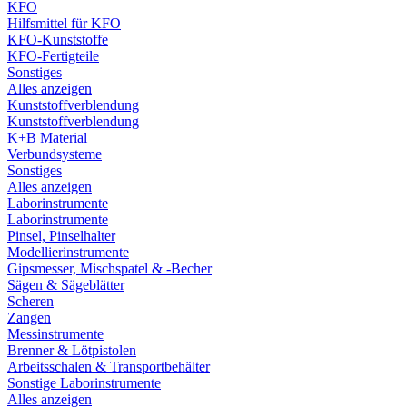
KFO
Hilfsmittel für KFO
KFO-Kunststoffe
KFO-Fertigteile
Sonstiges
Alles anzeigen
Kunststoffverblendung
Kunststoffverblendung
K+B Material
Verbundsysteme
Sonstiges
Alles anzeigen
Laborinstrumente
Laborinstrumente
Pinsel, Pinselhalter
Modellierinstrumente
Gipsmesser, Mischspatel & -Becher
Sägen & Sägeblätter
Scheren
Zangen
Messinstrumente
Brenner & Lötpistolen
Arbeitsschalen & Transportbehälter
Sonstige Laborinstrumente
Alles anzeigen