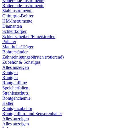
Rotierende Instrumente
Rotierende Instrumente
Stahlinstrumente
Chirurgie-Bohrer
HM-Instrumente
Diamanten
Schleifkörper
Schleifscheiben/Finierstreifen
Polierer
Mandrelle/Träger
Bohrerständer
Zahnreinigungsbürsten (rotierend)
Zubehör & Sonstiges
Alles anzeigen
Röntgen
Röntgen
Röntgenfilme
Speicherfolien
Strahlenschutz
Röntgenchemie
Halter
Röntgenzubehör
Röntgenfilm- und Sensorenhalter
Alles anzeigen
Alles anzeigen