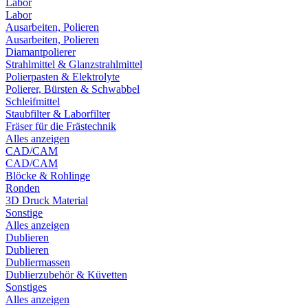
Labor
Labor
Ausarbeiten, Polieren
Ausarbeiten, Polieren
Diamantpolierer
Strahlmittel & Glanzstrahlmittel
Polierpasten & Elektrolyte
Polierer, Bürsten & Schwabbel
Schleifmittel
Staubfilter & Laborfilter
Fräser für die Frästechnik
Alles anzeigen
CAD/CAM
CAD/CAM
Blöcke & Rohlinge
Ronden
3D Druck Material
Sonstige
Alles anzeigen
Dublieren
Dublieren
Dubliermassen
Dublierzubehör & Küvetten
Sonstiges
Alles anzeigen