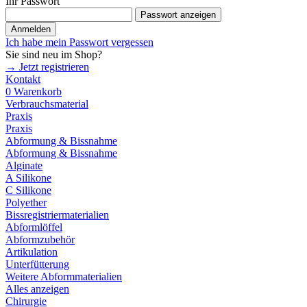
Ihr Passwort
Passwort anzeigen
Anmelden
Ich habe mein Passwort vergessen
Sie sind neu im Shop?
→ Jetzt registrieren
Kontakt
0
Warenkorb
Verbrauchsmaterial
Praxis
Praxis
Abformung & Bissnahme
Abformung & Bissnahme
Alginate
A Silikone
C Silikone
Polyether
Bissregistriermaterialien
Abformlöffel
Abformzubehör
Artikulation
Unterfütterung
Weitere Abformmaterialien
Alles anzeigen
Chirurgie