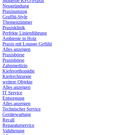
Moderne KFO-Praxis
Neugründung
Praxisumzug
Graffiti-Style
Themenzimmer
Praxisklinik
Perfekte Linienführung
Ambiente in Holz
Praxis mit Lounge Gefühl
Alles anzeigen
Praxisbörse
Praxisbörse
Zahnmedizin
Kieferorthopädie
Kieferchirurgie
weitere Objekte
Alles anzeigen
IT Service
Entsorgung
Alles anzeigen
Technischer Service
Gerätewartung
Recall
Reparaturservice
Validierung