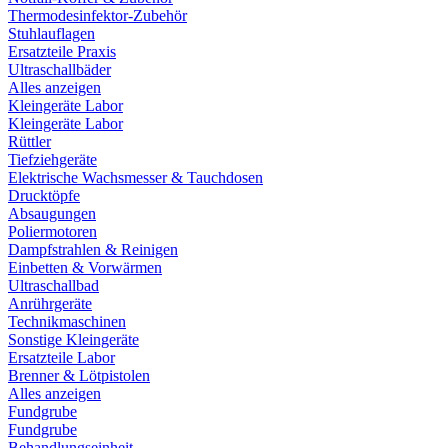
Thermodesinfektor-Zubehör
Stuhlauflagen
Ersatzteile Praxis
Ultraschallbäder
Alles anzeigen
Kleingeräte Labor
Kleingeräte Labor
Rüttler
Tiefziehgeräte
Elektrische Wachsmesser & Tauchdosen
Drucktöpfe
Absaugungen
Poliermotoren
Dampfstrahlen & Reinigen
Einbetten & Vorwärmen
Ultraschallbad
Anrührgeräte
Technikmaschinen
Sonstige Kleingeräte
Ersatzteile Labor
Brenner & Lötpistolen
Alles anzeigen
Fundgrube
Fundgrube
Behandlungseinheit