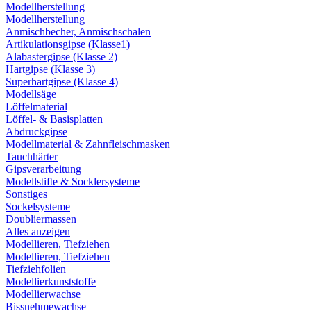
Modellherstellung
Modellherstellung
Anmischbecher, Anmischschalen
Artikulationsgipse (Klasse1)
Alabastergipse (Klasse 2)
Hartgipse (Klasse 3)
Superhartgipse (Klasse 4)
Modellsäge
Löffelmaterial
Löffel- & Basisplatten
Abdruckgipse
Modellmaterial & Zahnfleischmasken
Tauchhärter
Gipsverarbeitung
Modellstifte & Socklersysteme
Sonstiges
Sockelsysteme
Doubliermassen
Alles anzeigen
Modellieren, Tiefziehen
Modellieren, Tiefziehen
Tiefziehfolien
Modellierkunststoffe
Modellierwachse
Bissnehmewachse