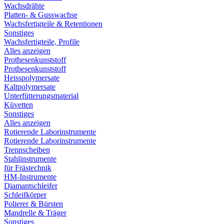
Wachsdrähte
Platten- & Gusswachse
Wachsfertigteile & Retentionen
Sonstiges
Wachsfertigteile, Profile
Alles anzeigen
Prothesenkunststoff
Prothesenkunststoff
Heisspolymersate
Kaltpolymersate
Unterfütterungsmaterial
Küvetten
Sonstiges
Alles anzeigen
Rotierende Laborinstrumente
Rotierende Laborinstrumente
Trennscheiben
Stahlinstrumente
für Frästechnik
HM-Instrumente
Diamantschleifer
Schleifkörper
Polierer & Bürsten
Mandrelle & Träger
Sonstiges