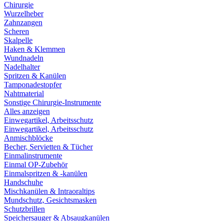
Chirurgie
Wurzelheber
Zahnzangen
Scheren
Skalpelle
Haken & Klemmen
Wundnadeln
Nadelhalter
Spritzen & Kanülen
Tamponadestopfer
Nahtmaterial
Sonstige Chirurgie-Instrumente
Alles anzeigen
Einwegartikel, Arbeitsschutz
Einwegartikel, Arbeitsschutz
Anmischblöcke
Becher, Servietten & Tücher
Einmalinstrumente
Einmal OP-Zubehör
Einmalspritzen & -kanülen
Handschuhe
Mischkanülen & Intraoraltips
Mundschutz, Gesichtsmasken
Schutzbrillen
Speichersauger & Absaugkanülen