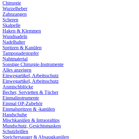
Chirurgie
Wurzelheber
Zahnzangen
Scheren
Skalpelle
Haken & Klemmen
Wundnadeln
Nadelhalter
Spritzen & Kanülen
Tamponadestopfer
Nahtmaterial
Sonstige Chirurgie-Instrumente
Alles anzeigen
Einwegartikel, Arbeitsschutz
Einwegartikel, Arbeitsschutz
Anmischblöcke
Becher, Servietten & Tücher
Einmalinstrumente
Einmal OP-Zubehör
Einmalspritzen & -kanülen
Handschuhe
Mischkanülen & Intraoraltips
Mundschutz, Gesichtsmasken
Schutzbrillen
Speichersauger & Absaugkanülen