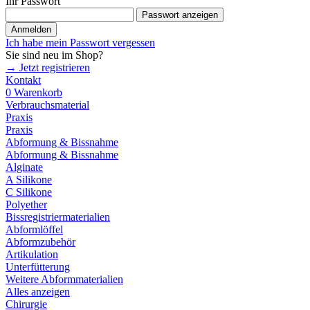
Ihr Passwort
Passwort anzeigen
Anmelden
Ich habe mein Passwort vergessen
Sie sind neu im Shop?
→ Jetzt registrieren
Kontakt
0
Warenkorb
Verbrauchsmaterial
Praxis
Praxis
Abformung & Bissnahme
Abformung & Bissnahme
Alginate
A Silikone
C Silikone
Polyether
Bissregistriermaterialien
Abformlöffel
Abformzubehör
Artikulation
Unterfütterung
Weitere Abformmaterialien
Alles anzeigen
Chirurgie