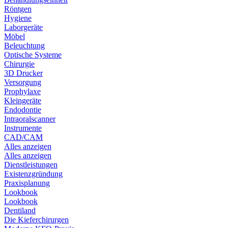
Röntgen
Hygiene
Laborgeräte
Möbel
Beleuchtung
Optische Systeme
Chirurgie
3D Drucker
Versorgung
Prophylaxe
Kleingeräte
Endodontie
Intraoralscanner
Instrumente
CAD/CAM
Alles anzeigen
Alles anzeigen
Dienstleistungen
Existenzgründung
Praxisplanung
Lookbook
Lookbook
Dentiland
Die Kieferchirurgen