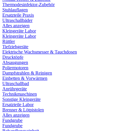
Thermodesinfektor-Zubehör
Stuhlauflagen
Ersatzteile Praxis
Ultraschallbäder
Alles anzeigen
Kleingeräte Labor
Kleingeräte Labor
Rüttler
Tiefziehgeräte
Elektrische Wachsmesser & Tauchdosen
Drucktöpfe
Absaugungen
Poliermotoren
Dampfstrahlen & Reinigen
Einbetten & Vorwärmen
Ultraschallbad
Anrührgeräte
Technikmaschinen
Sonstige Kleingeräte
Ersatzteile Labor
Brenner & Lötpistolen
Alles anzeigen
Fundgrube
Fundgrube
Behandlungseinheit