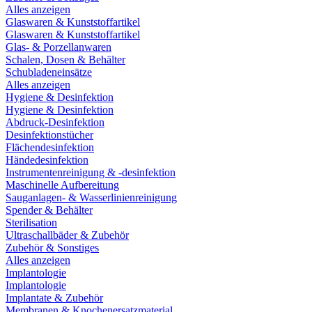
Alles anzeigen
Glaswaren & Kunststoffartikel
Glaswaren & Kunststoffartikel
Glas- & Porzellanwaren
Schalen, Dosen & Behälter
Schubladeneinsätze
Alles anzeigen
Hygiene & Desinfektion
Hygiene & Desinfektion
Abdruck-Desinfektion
Desinfektionstücher
Flächendesinfektion
Händedesinfektion
Instrumentenreinigung & -desinfektion
Maschinelle Aufbereitung
Sauganlagen- & Wasserlinienreinigung
Spender & Behälter
Sterilisation
Ultraschallbäder & Zubehör
Zubehör & Sonstiges
Alles anzeigen
Implantologie
Implantologie
Implantate & Zubehör
Membranen & Knochenersatzmaterial