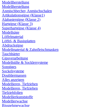
Modellherstellung
Modellherstellung
Anmischbecher, Anmischschalen
Artikulationsgipse (Klasse1)
Alabastergipse (Klasse 2)
Hartgipse (Klasse 3)
Superhartgipse (Klasse 4)
Modellsäge
Löffelmaterial
Löffel- & Basisplatten
Abdruckgipse
Modellmaterial & Zahnfleischmasken
Tauchhärter
Gipsverarbeitung
Modellstifte & Socklersysteme
Sonstiges
Sockelsysteme
Doubliermassen
Alles anzeigen
Modellieren, Tiefziehen
Modellieren, Tiefziehen
Tiefziehfolien
Modellierkunststoffe
Modellierwachse
Bissnehmewachse