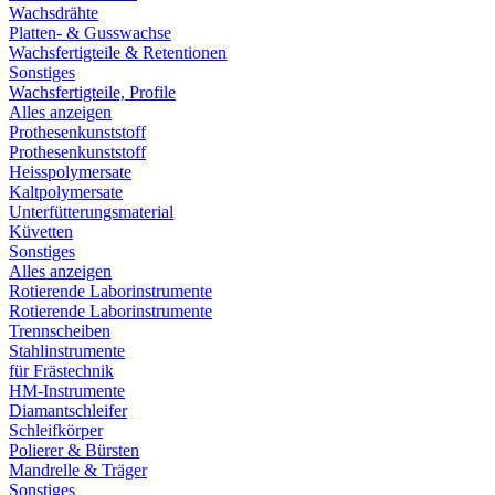
Wachsdrähte
Platten- & Gusswachse
Wachsfertigteile & Retentionen
Sonstiges
Wachsfertigteile, Profile
Alles anzeigen
Prothesenkunststoff
Prothesenkunststoff
Heisspolymersate
Kaltpolymersate
Unterfütterungsmaterial
Küvetten
Sonstiges
Alles anzeigen
Rotierende Laborinstrumente
Rotierende Laborinstrumente
Trennscheiben
Stahlinstrumente
für Frästechnik
HM-Instrumente
Diamantschleifer
Schleifkörper
Polierer & Bürsten
Mandrelle & Träger
Sonstiges