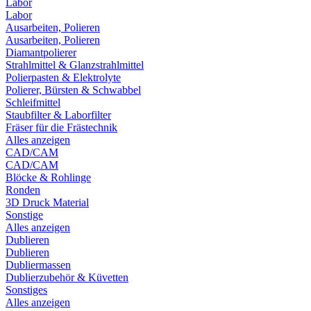
Labor
Labor
Ausarbeiten, Polieren
Ausarbeiten, Polieren
Diamantpolierer
Strahlmittel & Glanzstrahlmittel
Polierpasten & Elektrolyte
Polierer, Bürsten & Schwabbel
Schleifmittel
Staubfilter & Laborfilter
Fräser für die Frästechnik
Alles anzeigen
CAD/CAM
CAD/CAM
Blöcke & Rohlinge
Ronden
3D Druck Material
Sonstige
Alles anzeigen
Dublieren
Dublieren
Dubliermassen
Dublierzubehör & Küvetten
Sonstiges
Alles anzeigen