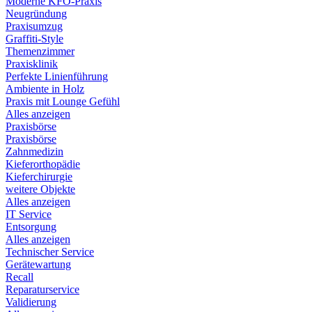
Moderne KFO-Praxis
Neugründung
Praxisumzug
Graffiti-Style
Themenzimmer
Praxisklinik
Perfekte Linienführung
Ambiente in Holz
Praxis mit Lounge Gefühl
Alles anzeigen
Praxisbörse
Praxisbörse
Zahnmedizin
Kieferorthopädie
Kieferchirurgie
weitere Objekte
Alles anzeigen
IT Service
Entsorgung
Alles anzeigen
Technischer Service
Gerätewartung
Recall
Reparaturservice
Validierung