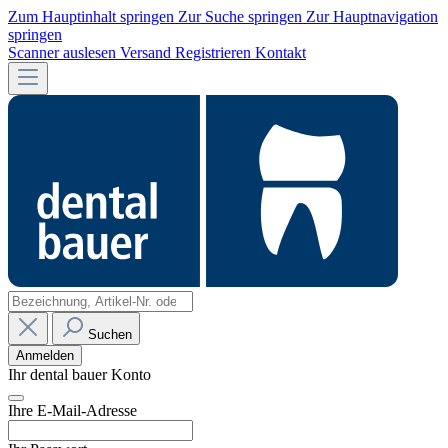
Zum Hauptinhalt springen
Zur Suche springen
Zur Hauptnavigation
springen
Scanner auslesen
Versand
Registrieren
Kontakt
Suchen
Anmelden
Ihr dental bauer Konto
Ihre E-Mail-Adresse