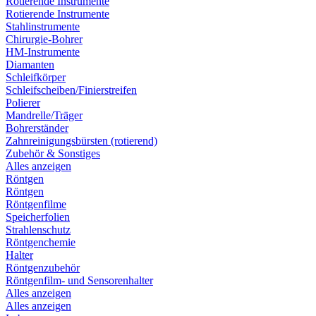
Rotierende Instrumente
Rotierende Instrumente
Stahlinstrumente
Chirurgie-Bohrer
HM-Instrumente
Diamanten
Schleifkörper
Schleifscheiben/Finierstreifen
Polierer
Mandrelle/Träger
Bohrerständer
Zahnreinigungsbürsten (rotierend)
Zubehör & Sonstiges
Alles anzeigen
Röntgen
Röntgen
Röntgenfilme
Speicherfolien
Strahlenschutz
Röntgenchemie
Halter
Röntgenzubehör
Röntgenfilm- und Sensorenhalter
Alles anzeigen
Alles anzeigen