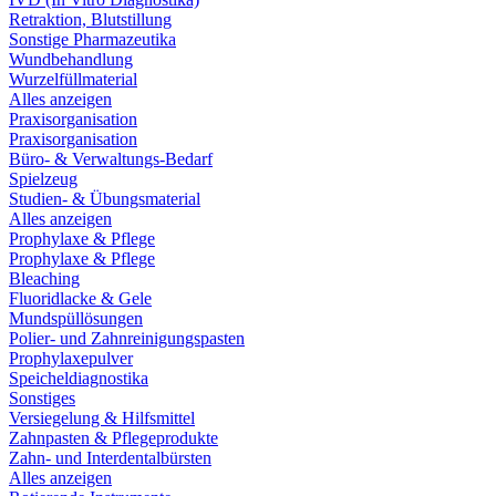
Retraktion, Blutstillung
Sonstige Pharmazeutika
Wundbehandlung
Wurzelfüllmaterial
Alles anzeigen
Praxisorganisation
Praxisorganisation
Büro- & Verwaltungs-Bedarf
Spielzeug
Studien- & Übungsmaterial
Alles anzeigen
Prophylaxe & Pflege
Prophylaxe & Pflege
Bleaching
Fluoridlacke & Gele
Mundspüllösungen
Polier- und Zahnreinigungspasten
Prophylaxepulver
Speicheldiagnostika
Sonstiges
Versiegelung & Hilfsmittel
Zahnpasten & Pflegeprodukte
Zahn- und Interdentalbürsten
Alles anzeigen