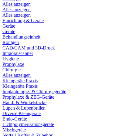
Alles anzeigen
Alles anzeigen
Alles anzeigen
Einrichtung & Geräte
Geräte
Geräte
Behandlungseinheit
Röntgen
CAD/CAM und 3D-Druck
Intraoralscanner
Hygiene
Prophylaxe
Chirurgie
Alles anzeigen
Kleingeräte Praxis
Kleingeräte Praxis
Implantologie- & Chirurgiegeräte
Prophylaxe & ZEG-Geräte
Hand- & Winkelstücke
Lupen & Lupenbrillen
Diverse Kleingeräte
Endo-Geräte
Lichtpolymerisationsgeräte
Mischgeräte
Notfall-Koffer & Zubehör