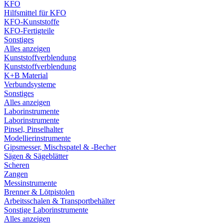
KFO
Hilfsmittel für KFO
KFO-Kunststoffe
KFO-Fertigteile
Sonstiges
Alles anzeigen
Kunststoffverblendung
Kunststoffverblendung
K+B Material
Verbundsysteme
Sonstiges
Alles anzeigen
Laborinstrumente
Laborinstrumente
Pinsel, Pinselhalter
Modellierinstrumente
Gipsmesser, Mischspatel & -Becher
Sägen & Sägeblätter
Scheren
Zangen
Messinstrumente
Brenner & Lötpistolen
Arbeitsschalen & Transportbehälter
Sonstige Laborinstrumente
Alles anzeigen