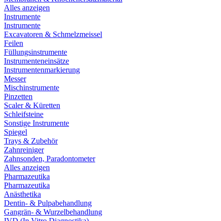
Alles anzeigen
Instrumente
Instrumente
Excavatoren & Schmelzmeissel
Feilen
Füllungsinstrumente
Instrumenteneinsätze
Instrumentenmarkierung
Messer
Mischinstrumente
Pinzetten
Scaler & Küretten
Schleifsteine
Sonstige Instrumente
Spiegel
Trays & Zubehör
Zahnreiniger
Zahnsonden, Paradontometer
Alles anzeigen
Pharmazeutika
Pharmazeutika
Anästhetika
Dentin- & Pulpabehandlung
Gangrän- & Wurzelbehandlung
IVD (In Vitro Diagnostika)