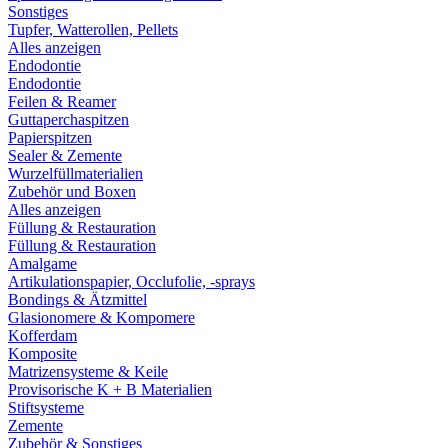
Sonstiges
Tupfer, Watterollen, Pellets
Alles anzeigen
Endodontie
Endodontie
Feilen & Reamer
Guttaperchaspitzen
Papierspitzen
Sealer & Zemente
Wurzelfüllmaterialien
Zubehör und Boxen
Alles anzeigen
Füllung & Restauration
Füllung & Restauration
Amalgame
Artikulationspapier, Occlufolie, -sprays
Bondings & Ätzmittel
Glasionomere & Kompomere
Kofferdam
Komposite
Matrizensysteme & Keile
Provisorische K + B Materialien
Stiftsysteme
Zemente
Zubehör & Sonstiges