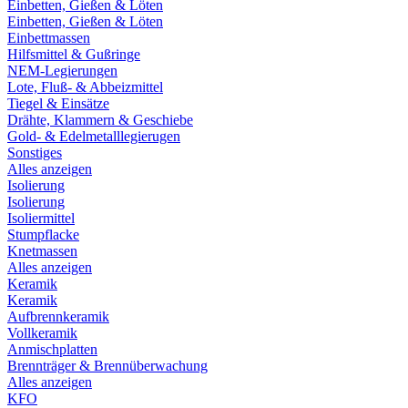
Einbetten, Gießen & Löten
Einbetten, Gießen & Löten
Einbettmassen
Hilfsmittel & Gußringe
NEM-Legierungen
Lote, Fluß- & Abbeizmittel
Tiegel & Einsätze
Drähte, Klammern & Geschiebe
Gold- & Edelmetalllegierugen
Sonstiges
Alles anzeigen
Isolierung
Isolierung
Isoliermittel
Stumpflacke
Knetmassen
Alles anzeigen
Keramik
Keramik
Aufbrennkeramik
Vollkeramik
Anmischplatten
Brennträger & Brennüberwachung
Alles anzeigen
KFO