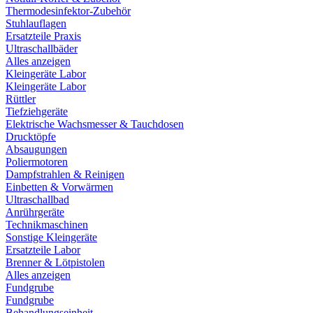
Thermodesinfektor-Zubehör
Stuhlauflagen
Ersatzteile Praxis
Ultraschallbäder
Alles anzeigen
Kleingeräte Labor
Kleingeräte Labor
Rüttler
Tiefziehgeräte
Elektrische Wachsmesser & Tauchdosen
Drucktöpfe
Absaugungen
Poliermotoren
Dampfstrahlen & Reinigen
Einbetten & Vorwärmen
Ultraschallbad
Anrührgeräte
Technikmaschinen
Sonstige Kleingeräte
Ersatzteile Labor
Brenner & Lötpistolen
Alles anzeigen
Fundgrube
Fundgrube
Behandlungseinheit