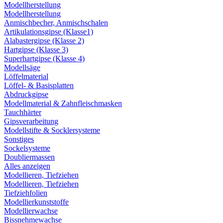
Modellherstellung
Modellherstellung
Anmischbecher, Anmischschalen
Artikulationsgipse (Klasse1)
Alabastergipse (Klasse 2)
Hartgipse (Klasse 3)
Superhartgipse (Klasse 4)
Modellsäge
Löffelmaterial
Löffel- & Basisplatten
Abdruckgipse
Modellmaterial & Zahnfleischmasken
Tauchhärter
Gipsverarbeitung
Modellstifte & Socklersysteme
Sonstiges
Sockelsysteme
Doubliermassen
Alles anzeigen
Modellieren, Tiefziehen
Modellieren, Tiefziehen
Tiefziehfolien
Modellierkunststoffe
Modellierwachse
Bissnehmewachse