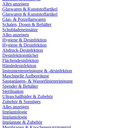
Alles anzeigen
Glaswaren & Kunststoffartikel
Glaswaren & Kunststoffartikel
Glas- & Porzellanwaren
Schalen, Dosen & Behälter
Schubladeneinsätze
Alles anzeigen
Hygiene & Desinfektion
Hygiene & Desinfektion
Abdruck-Desinfektion
Desinfektionstücher
Flächendesinfektion
Händedesinfektion
Instrumentenreinigung & -desinfektion
Maschinelle Aufbereitung
Sauganlagen- & Wasserlinienreinigung
Spender & Behälter
Sterilisation
Ultraschallbäder & Zubehör
Zubehör & Sonstiges
Alles anzeigen
Implantologie
Implantologie
Implantate & Zubehör
Membranen & Knochenersatzmaterial