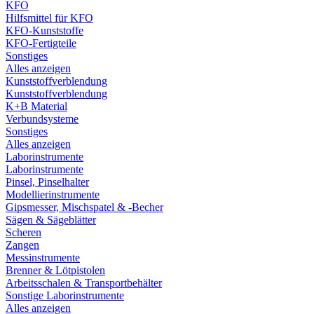
KFO
Hilfsmittel für KFO
KFO-Kunststoffe
KFO-Fertigteile
Sonstiges
Alles anzeigen
Kunststoffverblendung
Kunststoffverblendung
K+B Material
Verbundsysteme
Sonstiges
Alles anzeigen
Laborinstrumente
Laborinstrumente
Pinsel, Pinselhalter
Modellierinstrumente
Gipsmesser, Mischspatel & -Becher
Sägen & Sägeblätter
Scheren
Zangen
Messinstrumente
Brenner & Lötpistolen
Arbeitsschalen & Transportbehälter
Sonstige Laborinstrumente
Alles anzeigen