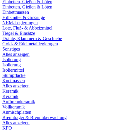
Einbetten, Gießen & Löten
Einbetten, Gießen & Löten
Einbettmassen
Hilfsmittel & Gußringe
NEM-Legierungen
Lote, Fluß- & Abbeizmittel
Tiegel & Einsätze
Drähte, Klammern & Geschiebe
Gold- & Edelmetalllegierugen
Sonstiges
Alles anzeigen
Isolierung
Isolierung
Isoliermittel
Stumpflacke
Knetmassen
Alles anzeigen
Keramik
Keramik
Aufbrennkeramik
Vollkeramik
Anmischplatten
Brennträger & Brennüberwachung
Alles anzeigen
KFO