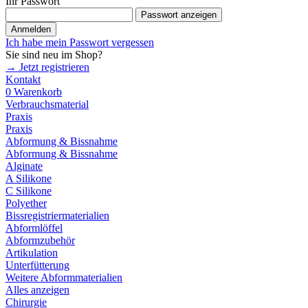
Ihr Passwort
Passwort anzeigen
Anmelden
Ich habe mein Passwort vergessen
Sie sind neu im Shop?
→ Jetzt registrieren
Kontakt
0
Warenkorb
Verbrauchsmaterial
Praxis
Praxis
Abformung & Bissnahme
Abformung & Bissnahme
Alginate
A Silikone
C Silikone
Polyether
Bissregistriermaterialien
Abformlöffel
Abformzubehör
Artikulation
Unterfütterung
Weitere Abformmaterialien
Alles anzeigen
Chirurgie