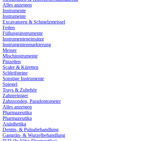
Alles anzeigen
Instrumente
Instrumente
Excavatoren & Schmelzmeissel
Feilen
Füllungsinstrumente
Instrumenteneinsätze
Instrumentenmarkierung
Messer
Mischinstrumente
Pinzetten
Scaler & Küretten
Schleifsteine
Sonstige Instrumente
Spiegel
Trays & Zubehör
Zahnreiniger
Zahnsonden, Paradontometer
Alles anzeigen
Pharmazeutika
Pharmazeutika
Anästhetika
Dentin- & Pulpabehandlung
Gangrän- & Wurzelbehandlung
IVD (In Vitro Diagnostika)