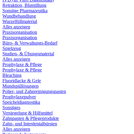
Retraktion, Blutstillung
Sonstige Pharmazeutika
Wundbehandlung
Wurzelfüllmaterial
Alles anzeigen
Praxisorganisation
Praxisorganisation
Büro- & Verwaltungs-Bedarf
Spielzeug
Studien- & Übungsmaterial
Alles anzeigen
Prophylaxe & Pflege
Prophylaxe & Pflege
Bleaching
Fluoridlacke & Gele
Mundspüllösungen
Polier- und Zahnreinigungspasten
Prophylaxepulver
Speicheldiagnostika
Sonstiges
Versiegelung & Hilfsmittel
Zahnpasten & Pflegeprodukte
Zahn- und Interdentalbürsten
Alles anzeigen