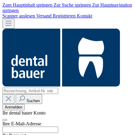
Zum Hauptinhalt springen
Zur Suche springen
Zur Hauptnavigation
springen
Scanner auslesen
Versand
Registrieren
Kontakt
Suchen
Anmelden
Ihr dental bauer Konto
Ihre E-Mail-Adresse