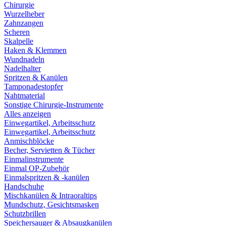
Chirurgie
Wurzelheber
Zahnzangen
Scheren
Skalpelle
Haken & Klemmen
Wundnadeln
Nadelhalter
Spritzen & Kanülen
Tamponadestopfer
Nahtmaterial
Sonstige Chirurgie-Instrumente
Alles anzeigen
Einwegartikel, Arbeitsschutz
Einwegartikel, Arbeitsschutz
Anmischblöcke
Becher, Servietten & Tücher
Einmalinstrumente
Einmal OP-Zubehör
Einmalspritzen & -kanülen
Handschuhe
Mischkanülen & Intraoraltips
Mundschutz, Gesichtsmasken
Schutzbrillen
Speichersauger & Absaugkanülen