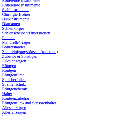
Rotierende Instrumente
Rotierende Instrumente
Stahlinstrumente
Chirurgie-Bohrer
HM-Instrumente
Diamanten
Schleifkörper
Schleifscheiben/Finierstreifen
Polierer
Mandrelle/Träger
Bohrerständer
Zahnreinigungsbürsten (rotierend)
Zubehör & Sonstiges
Alles anzeigen
Röntgen
Röntgen
Röntgenfilme
Speicherfolien
Strahlenschutz
Röntgenchemie
Halter
Röntgenzubehör
Röntgenfilm- und Sensorenhalter
Alles anzeigen
Alles anzeigen