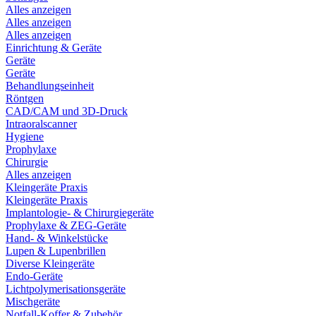
Alles anzeigen
Alles anzeigen
Alles anzeigen
Einrichtung & Geräte
Geräte
Geräte
Behandlungseinheit
Röntgen
CAD/CAM und 3D-Druck
Intraoralscanner
Hygiene
Prophylaxe
Chirurgie
Alles anzeigen
Kleingeräte Praxis
Kleingeräte Praxis
Implantologie- & Chirurgiegeräte
Prophylaxe & ZEG-Geräte
Hand- & Winkelstücke
Lupen & Lupenbrillen
Diverse Kleingeräte
Endo-Geräte
Lichtpolymerisationsgeräte
Mischgeräte
Notfall-Koffer & Zubehör