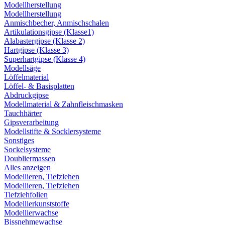
Modellherstellung
Modellherstellung
Anmischbecher, Anmischschalen
Artikulationsgipse (Klasse1)
Alabastergipse (Klasse 2)
Hartgipse (Klasse 3)
Superhartgipse (Klasse 4)
Modellsäge
Löffelmaterial
Löffel- & Basisplatten
Abdruckgipse
Modellmaterial & Zahnfleischmasken
Tauchhärter
Gipsverarbeitung
Modellstifte & Socklersysteme
Sonstiges
Sockelsysteme
Doubliermassen
Alles anzeigen
Modellieren, Tiefziehen
Modellieren, Tiefziehen
Tiefziehfolien
Modellierkunststoffe
Modellierwachse
Bissnehmewachse