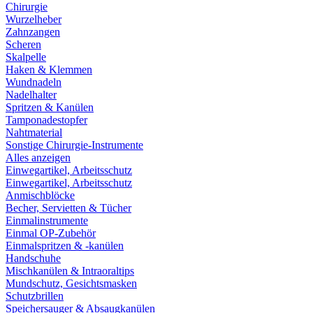
Chirurgie
Wurzelheber
Zahnzangen
Scheren
Skalpelle
Haken & Klemmen
Wundnadeln
Nadelhalter
Spritzen & Kanülen
Tamponadestopfer
Nahtmaterial
Sonstige Chirurgie-Instrumente
Alles anzeigen
Einwegartikel, Arbeitsschutz
Einwegartikel, Arbeitsschutz
Anmischblöcke
Becher, Servietten & Tücher
Einmalinstrumente
Einmal OP-Zubehör
Einmalspritzen & -kanülen
Handschuhe
Mischkanülen & Intraoraltips
Mundschutz, Gesichtsmasken
Schutzbrillen
Speichersauger & Absaugkanülen