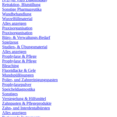
Retraktion, Blutstillung
Sonstige Pharmazeutika
Wundbehandlung
Wurzelfüllmaterial
Alles anzeigen
Praxisorganisation
Praxisorganisation
Büro- & Verwaltungs-Bedarf
Spielzeug
Studien- & Übungsmaterial
Alles anzeigen
Prophylaxe & Pflege
Prophylaxe & Pflege
Bleaching
Fluoridlacke & Gele
Mundspüllösungen
Polier- und Zahnreinigungspasten
Prophylaxepulver
Speicheldiagnostika
Sonstiges
Versiegelung & Hilfsmittel
Zahnpasten & Pflegeprodukte
Zahn- und Interdentalbürsten
Alles anzeigen