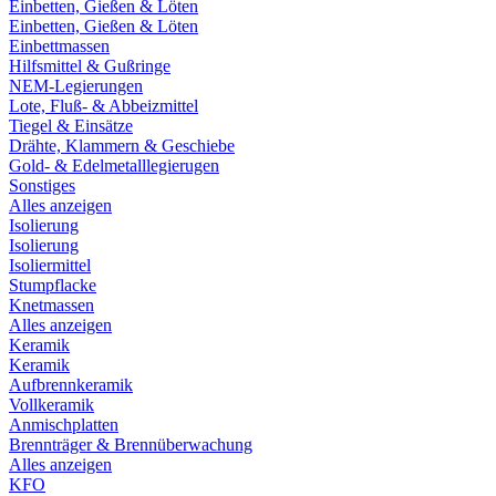
Einbetten, Gießen & Löten
Einbetten, Gießen & Löten
Einbettmassen
Hilfsmittel & Gußringe
NEM-Legierungen
Lote, Fluß- & Abbeizmittel
Tiegel & Einsätze
Drähte, Klammern & Geschiebe
Gold- & Edelmetalllegierugen
Sonstiges
Alles anzeigen
Isolierung
Isolierung
Isoliermittel
Stumpflacke
Knetmassen
Alles anzeigen
Keramik
Keramik
Aufbrennkeramik
Vollkeramik
Anmischplatten
Brennträger & Brennüberwachung
Alles anzeigen
KFO