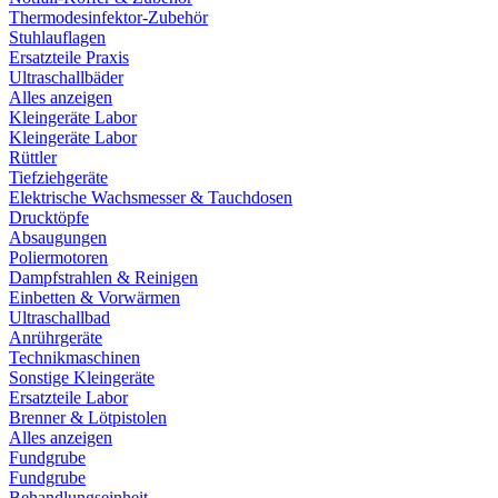
Thermodesinfektor-Zubehör
Stuhlauflagen
Ersatzteile Praxis
Ultraschallbäder
Alles anzeigen
Kleingeräte Labor
Kleingeräte Labor
Rüttler
Tiefziehgeräte
Elektrische Wachsmesser & Tauchdosen
Drucktöpfe
Absaugungen
Poliermotoren
Dampfstrahlen & Reinigen
Einbetten & Vorwärmen
Ultraschallbad
Anrührgeräte
Technikmaschinen
Sonstige Kleingeräte
Ersatzteile Labor
Brenner & Lötpistolen
Alles anzeigen
Fundgrube
Fundgrube
Behandlungseinheit