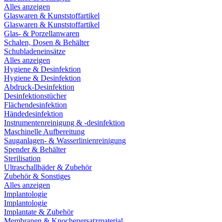
Alles anzeigen
Glaswaren & Kunststoffartikel
Glaswaren & Kunststoffartikel
Glas- & Porzellanwaren
Schalen, Dosen & Behälter
Schubladeneinsätze
Alles anzeigen
Hygiene & Desinfektion
Hygiene & Desinfektion
Abdruck-Desinfektion
Desinfektionstücher
Flächendesinfektion
Händedesinfektion
Instrumentenreinigung & -desinfektion
Maschinelle Aufbereitung
Sauganlagen- & Wasserlinienreinigung
Spender & Behälter
Sterilisation
Ultraschallbäder & Zubehör
Zubehör & Sonstiges
Alles anzeigen
Implantologie
Implantologie
Implantate & Zubehör
Membranen & Knochenersatzmaterial