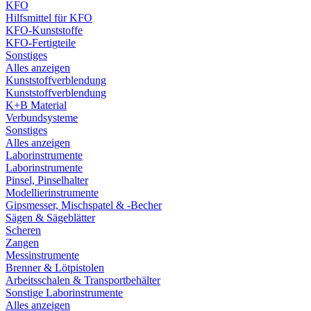
KFO
Hilfsmittel für KFO
KFO-Kunststoffe
KFO-Fertigteile
Sonstiges
Alles anzeigen
Kunststoffverblendung
Kunststoffverblendung
K+B Material
Verbundsysteme
Sonstiges
Alles anzeigen
Laborinstrumente
Laborinstrumente
Pinsel, Pinselhalter
Modellierinstrumente
Gipsmesser, Mischspatel & -Becher
Sägen & Sägeblätter
Scheren
Zangen
Messinstrumente
Brenner & Lötpistolen
Arbeitsschalen & Transportbehälter
Sonstige Laborinstrumente
Alles anzeigen