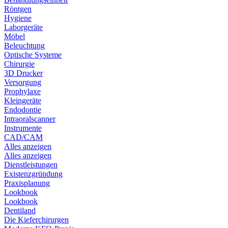
Röntgen
Hygiene
Laborgeräte
Möbel
Beleuchtung
Optische Systeme
Chirurgie
3D Drucker
Versorgung
Prophylaxe
Kleingeräte
Endodontie
Intraoralscanner
Instrumente
CAD/CAM
Alles anzeigen
Alles anzeigen
Dienstleistungen
Existenzgründung
Praxisplanung
Lookbook
Lookbook
Dentiland
Die Kieferchirurgen