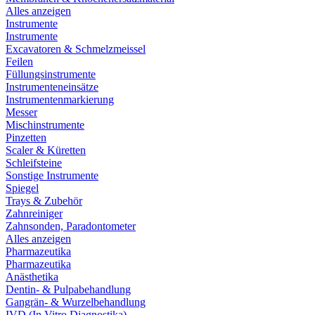
Alles anzeigen
Instrumente
Instrumente
Excavatoren & Schmelzmeissel
Feilen
Füllungsinstrumente
Instrumenteneinsätze
Instrumentenmarkierung
Messer
Mischinstrumente
Pinzetten
Scaler & Küretten
Schleifsteine
Sonstige Instrumente
Spiegel
Trays & Zubehör
Zahnreiniger
Zahnsonden, Paradontometer
Alles anzeigen
Pharmazeutika
Pharmazeutika
Anästhetika
Dentin- & Pulpabehandlung
Gangrän- & Wurzelbehandlung
IVD (In Vitro Diagnostika)