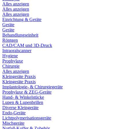
Alles anzeigen
Alles anzeigen
Alles anzeigen
Einrichtung & Geräte
Geräte
Geräte
Behandlungseinheit
Röntgen
CAD/CAM und 3D-Druck
Intraoralscanner
Hygiene
Prophylaxe
Chirurgie
Alles anzeigen
Kleingeräte Praxis
Kleingeräte Praxis
Implantologie- & Chirurgiegeräte
Prophylaxe & ZEG-Geräte
Hand- & Winkelstücke
Lupen & Lupenbrillen
Diverse Kleingeräte
Endo-Geräte
Lichtpolymerisationsgeräte
Mischgeräte
Notfall-Koffer & Zubehör