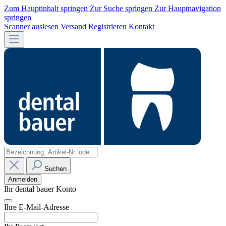
Zum Hauptinhalt springen
Zur Suche springen
Zur Hauptnavigation
springen
Scanner auslesen
Versand
Registrieren
Kontakt
Suchen
Anmelden
Ihr dental bauer Konto
Ihre E-Mail-Adresse