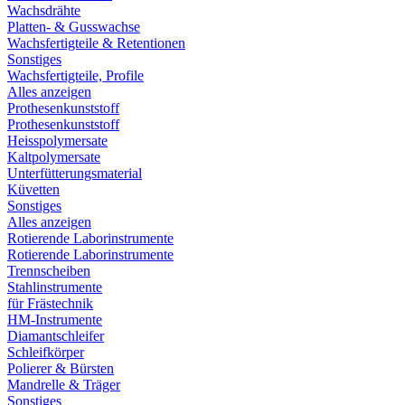
Wachsdrähte
Platten- & Gusswachse
Wachsfertigteile & Retentionen
Sonstiges
Wachsfertigteile, Profile
Alles anzeigen
Prothesenkunststoff
Prothesenkunststoff
Heisspolymersate
Kaltpolymersate
Unterfütterungsmaterial
Küvetten
Sonstiges
Alles anzeigen
Rotierende Laborinstrumente
Rotierende Laborinstrumente
Trennscheiben
Stahlinstrumente
für Frästechnik
HM-Instrumente
Diamantschleifer
Schleifkörper
Polierer & Bürsten
Mandrelle & Träger
Sonstiges