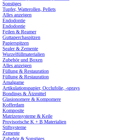
Sonstiges
Tupfer, Watterollen, Pellets
Alles anzeigen
Endodontie
Endodontie
Feilen & Reamer
Guttaperchaspitzen
Papierspitzen
Sealer & Zemente
Wurzelfüllmaterialien
Zubehör und Boxen
Alles anzeigen
Füllung & Restauration
Füllung & Restauration
Amalgame
Artikulationspapier, Occlufolie, -sprays
Bondings & Ätzmittel
Glasionomere & Kompomere
Kofferdam
Komposite
Matrizensysteme & Keile
Provisorische K + B Materialien
Stiftsysteme
Zemente
Zubehör & Sonstiges