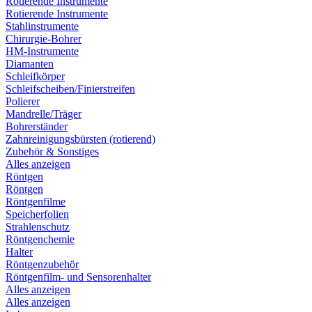
Rotierende Instrumente
Rotierende Instrumente
Stahlinstrumente
Chirurgie-Bohrer
HM-Instrumente
Diamanten
Schleifkörper
Schleifscheiben/Finierstreifen
Polierer
Mandrelle/Träger
Bohrerständer
Zahnreinigungsbürsten (rotierend)
Zubehör & Sonstiges
Alles anzeigen
Röntgen
Röntgen
Röntgenfilme
Speicherfolien
Strahlenschutz
Röntgenchemie
Halter
Röntgenzubehör
Röntgenfilm- und Sensorenhalter
Alles anzeigen
Alles anzeigen