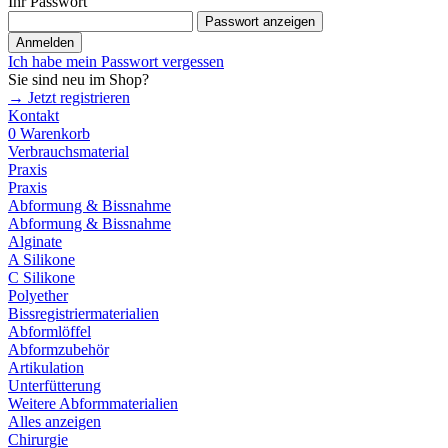
Ihr Passwort
Passwort anzeigen
Anmelden
Ich habe mein Passwort vergessen
Sie sind neu im Shop?
→ Jetzt registrieren
Kontakt
0
Warenkorb
Verbrauchsmaterial
Praxis
Praxis
Abformung & Bissnahme
Abformung & Bissnahme
Alginate
A Silikone
C Silikone
Polyether
Bissregistriermaterialien
Abformlöffel
Abformzubehör
Artikulation
Unterfütterung
Weitere Abformmaterialien
Alles anzeigen
Chirurgie