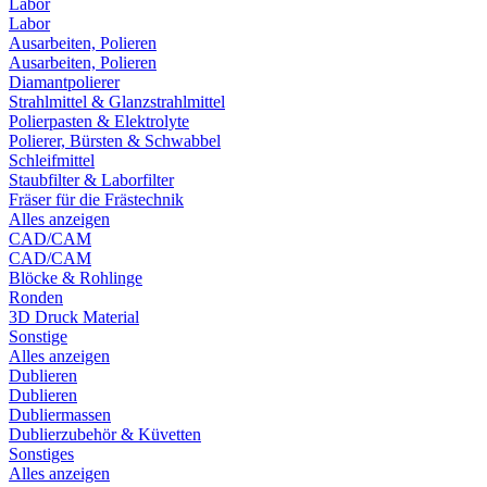
Labor
Labor
Ausarbeiten, Polieren
Ausarbeiten, Polieren
Diamantpolierer
Strahlmittel & Glanzstrahlmittel
Polierpasten & Elektrolyte
Polierer, Bürsten & Schwabbel
Schleifmittel
Staubfilter & Laborfilter
Fräser für die Frästechnik
Alles anzeigen
CAD/CAM
CAD/CAM
Blöcke & Rohlinge
Ronden
3D Druck Material
Sonstige
Alles anzeigen
Dublieren
Dublieren
Dubliermassen
Dublierzubehör & Küvetten
Sonstiges
Alles anzeigen