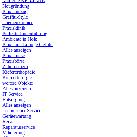
Moderne KFO-Praxis
Neugründung
Praxisumzug
Graffiti-Style
Themenzimmer
Praxisklinik
Perfekte Linienführung
Ambiente in Holz
Praxis mit Lounge Gefühl
Alles anzeigen
Praxisbörse
Praxisbörse
Zahnmedizin
Kieferorthopädie
Kieferchirurgie
weitere Objekte
Alles anzeigen
IT Service
Entsorgung
Alles anzeigen
Technischer Service
Gerätewartung
Recall
Reparaturservice
Validierung