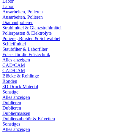
Labor
Labor
Ausarbeiten, Polieren
Ausarbeiten, Polieren
Diamantpolierer
Strahlmittel & Glanzstrahlmittel
Polierpasten & Elektrolyte
Polierer, Bürsten & Schwabbel
Schleifmittel
Staubfilter & Laborfilter
Fräser für die Frästechnik
Alles anzeigen
CAD/CAM
CAD/CAM
Blöcke & Rohlinge
Ronden
3D Druck Material
Sonstige
Alles anzeigen
Dublieren
Dublieren
Dubliermassen
Dublierzubehör & Küvetten
Sonstiges
Alles anzeigen