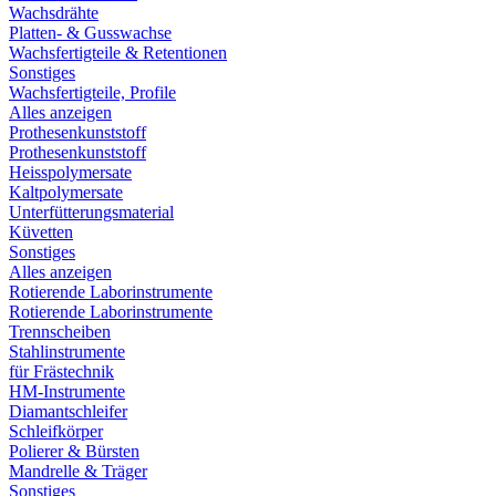
Wachsdrähte
Platten- & Gusswachse
Wachsfertigteile & Retentionen
Sonstiges
Wachsfertigteile, Profile
Alles anzeigen
Prothesenkunststoff
Prothesenkunststoff
Heisspolymersate
Kaltpolymersate
Unterfütterungsmaterial
Küvetten
Sonstiges
Alles anzeigen
Rotierende Laborinstrumente
Rotierende Laborinstrumente
Trennscheiben
Stahlinstrumente
für Frästechnik
HM-Instrumente
Diamantschleifer
Schleifkörper
Polierer & Bürsten
Mandrelle & Träger
Sonstiges