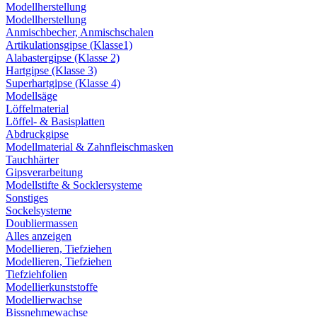
Modellherstellung
Modellherstellung
Anmischbecher, Anmischschalen
Artikulationsgipse (Klasse1)
Alabastergipse (Klasse 2)
Hartgipse (Klasse 3)
Superhartgipse (Klasse 4)
Modellsäge
Löffelmaterial
Löffel- & Basisplatten
Abdruckgipse
Modellmaterial & Zahnfleischmasken
Tauchhärter
Gipsverarbeitung
Modellstifte & Socklersysteme
Sonstiges
Sockelsysteme
Doubliermassen
Alles anzeigen
Modellieren, Tiefziehen
Modellieren, Tiefziehen
Tiefziehfolien
Modellierkunststoffe
Modellierwachse
Bissnehmewachse