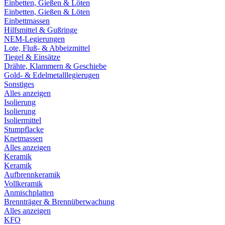
Einbetten, Gießen & Löten
Einbetten, Gießen & Löten
Einbettmassen
Hilfsmittel & Gußringe
NEM-Legierungen
Lote, Fluß- & Abbeizmittel
Tiegel & Einsätze
Drähte, Klammern & Geschiebe
Gold- & Edelmetalllegierugen
Sonstiges
Alles anzeigen
Isolierung
Isolierung
Isoliermittel
Stumpflacke
Knetmassen
Alles anzeigen
Keramik
Keramik
Aufbrennkeramik
Vollkeramik
Anmischplatten
Brennträger & Brennüberwachung
Alles anzeigen
KFO