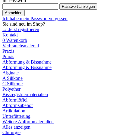
Ihr Passwort
Passwort anzeigen
Anmelden
Ich habe mein Passwort vergessen
Sie sind neu im Shop?
→ Jetzt registrieren
Kontakt
0
Warenkorb
Verbrauchsmaterial
Praxis
Praxis
Abformung & Bissnahme
Abformung & Bissnahme
Alginate
A Silikone
C Silikone
Polyether
Bissregistriermaterialien
Abformlöffel
Abformzubehör
Artikulation
Unterfütterung
Weitere Abformmaterialien
Alles anzeigen
Chirurgie