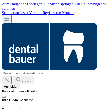
Zum Hauptinhalt springen
Zur Suche springen
Zur Hauptnavigation
springen
Scanner auslesen
Versand
Registrieren
Kontakt
Suchen
Anmelden
Ihr dental bauer Konto
Ihre E-Mail-Adresse