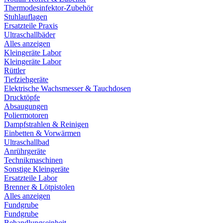
Thermodesinfektor-Zubehör
Stuhlauflagen
Ersatzteile Praxis
Ultraschallbäder
Alles anzeigen
Kleingeräte Labor
Kleingeräte Labor
Rüttler
Tiefziehgeräte
Elektrische Wachsmesser & Tauchdosen
Drucktöpfe
Absaugungen
Poliermotoren
Dampfstrahlen & Reinigen
Einbetten & Vorwärmen
Ultraschallbad
Anrührgeräte
Technikmaschinen
Sonstige Kleingeräte
Ersatzteile Labor
Brenner & Lötpistolen
Alles anzeigen
Fundgrube
Fundgrube
Behandlungseinheit