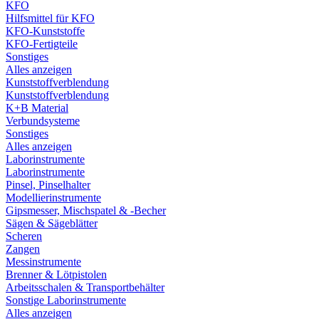
KFO
Hilfsmittel für KFO
KFO-Kunststoffe
KFO-Fertigteile
Sonstiges
Alles anzeigen
Kunststoffverblendung
Kunststoffverblendung
K+B Material
Verbundsysteme
Sonstiges
Alles anzeigen
Laborinstrumente
Laborinstrumente
Pinsel, Pinselhalter
Modellierinstrumente
Gipsmesser, Mischspatel & -Becher
Sägen & Sägeblätter
Scheren
Zangen
Messinstrumente
Brenner & Lötpistolen
Arbeitsschalen & Transportbehälter
Sonstige Laborinstrumente
Alles anzeigen