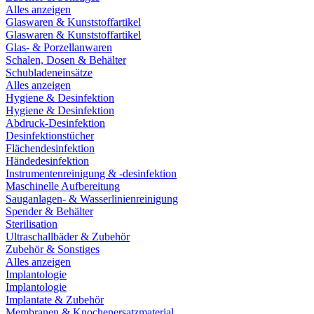
Alles anzeigen
Glaswaren & Kunststoffartikel
Glaswaren & Kunststoffartikel
Glas- & Porzellanwaren
Schalen, Dosen & Behälter
Schubladeneinsätze
Alles anzeigen
Hygiene & Desinfektion
Hygiene & Desinfektion
Abdruck-Desinfektion
Desinfektionstücher
Flächendesinfektion
Händedesinfektion
Instrumentenreinigung & -desinfektion
Maschinelle Aufbereitung
Sauganlagen- & Wasserlinienreinigung
Spender & Behälter
Sterilisation
Ultraschallbäder & Zubehör
Zubehör & Sonstiges
Alles anzeigen
Implantologie
Implantologie
Implantate & Zubehör
Membranen & Knochenersatzmaterial