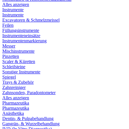
Alles anzeigen
Instrumente
Instrumente
Excavatoren & Schmelzmeissel
Feilen
Füllungsinstrumente
Instrumenteneinsätze
Instrumentenmarkierung
Messer
Mischinstrumente
Pinzetten
Scaler & Küretten
Schleifsteine
Sonstige Instrumente
Spiegel
Trays & Zubehör
Zahnreiniger
Zahnsonden, Paradontometer
Alles anzeigen
Pharmazeutika
Pharmazeutika
Anästhetika
Dentin- & Pulpabehandlung
Gangrän- & Wurzelbehandlung
IVD (In Vitro Diagnostika)