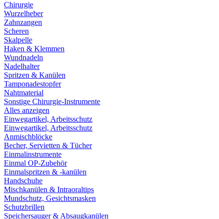
Chirurgie
Wurzelheber
Zahnzangen
Scheren
Skalpelle
Haken & Klemmen
Wundnadeln
Nadelhalter
Spritzen & Kanülen
Tamponadestopfer
Nahtmaterial
Sonstige Chirurgie-Instrumente
Alles anzeigen
Einwegartikel, Arbeitsschutz
Einwegartikel, Arbeitsschutz
Anmischblöcke
Becher, Servietten & Tücher
Einmalinstrumente
Einmal OP-Zubehör
Einmalspritzen & -kanülen
Handschuhe
Mischkanülen & Intraoraltips
Mundschutz, Gesichtsmasken
Schutzbrillen
Speichersauger & Absaugkanülen