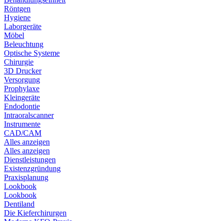
Röntgen
Hygiene
Laborgeräte
Möbel
Beleuchtung
Optische Systeme
Chirurgie
3D Drucker
Versorgung
Prophylaxe
Kleingeräte
Endodontie
Intraoralscanner
Instrumente
CAD/CAM
Alles anzeigen
Alles anzeigen
Dienstleistungen
Existenzgründung
Praxisplanung
Lookbook
Lookbook
Dentiland
Die Kieferchirurgen