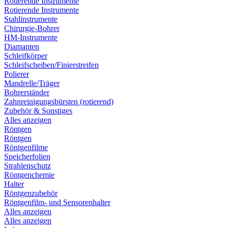
Rotierende Instrumente
Rotierende Instrumente
Stahlinstrumente
Chirurgie-Bohrer
HM-Instrumente
Diamanten
Schleifkörper
Schleifscheiben/Finierstreifen
Polierer
Mandrelle/Träger
Bohrerständer
Zahnreinigungsbürsten (rotierend)
Zubehör & Sonstiges
Alles anzeigen
Röntgen
Röntgen
Röntgenfilme
Speicherfolien
Strahlenschutz
Röntgenchemie
Halter
Röntgenzubehör
Röntgenfilm- und Sensorenhalter
Alles anzeigen
Alles anzeigen