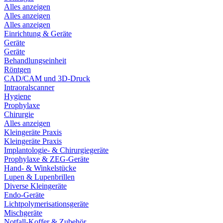
Alles anzeigen
Alles anzeigen
Alles anzeigen
Einrichtung & Geräte
Geräte
Geräte
Behandlungseinheit
Röntgen
CAD/CAM und 3D-Druck
Intraoralscanner
Hygiene
Prophylaxe
Chirurgie
Alles anzeigen
Kleingeräte Praxis
Kleingeräte Praxis
Implantologie- & Chirurgiegeräte
Prophylaxe & ZEG-Geräte
Hand- & Winkelstücke
Lupen & Lupenbrillen
Diverse Kleingeräte
Endo-Geräte
Lichtpolymerisationsgeräte
Mischgeräte
Notfall-Koffer & Zubehör