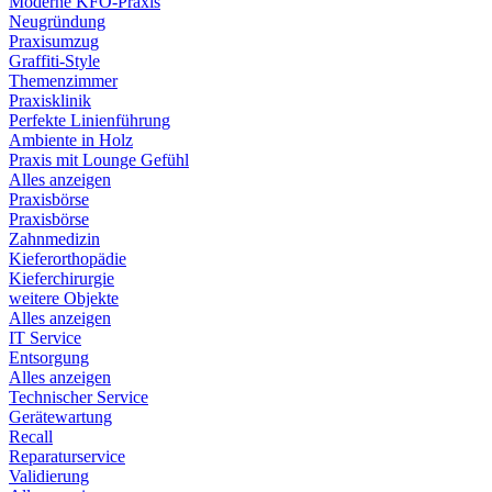
Moderne KFO-Praxis
Neugründung
Praxisumzug
Graffiti-Style
Themenzimmer
Praxisklinik
Perfekte Linienführung
Ambiente in Holz
Praxis mit Lounge Gefühl
Alles anzeigen
Praxisbörse
Praxisbörse
Zahnmedizin
Kieferorthopädie
Kieferchirurgie
weitere Objekte
Alles anzeigen
IT Service
Entsorgung
Alles anzeigen
Technischer Service
Gerätewartung
Recall
Reparaturservice
Validierung