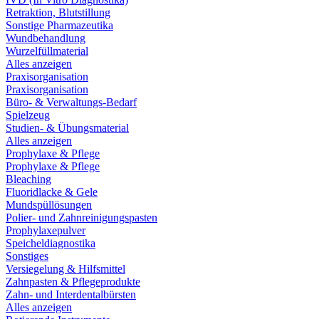
Retraktion, Blutstillung
Sonstige Pharmazeutika
Wundbehandlung
Wurzelfüllmaterial
Alles anzeigen
Praxisorganisation
Praxisorganisation
Büro- & Verwaltungs-Bedarf
Spielzeug
Studien- & Übungsmaterial
Alles anzeigen
Prophylaxe & Pflege
Prophylaxe & Pflege
Bleaching
Fluoridlacke & Gele
Mundspüllösungen
Polier- und Zahnreinigungspasten
Prophylaxepulver
Speicheldiagnostika
Sonstiges
Versiegelung & Hilfsmittel
Zahnpasten & Pflegeprodukte
Zahn- und Interdentalbürsten
Alles anzeigen