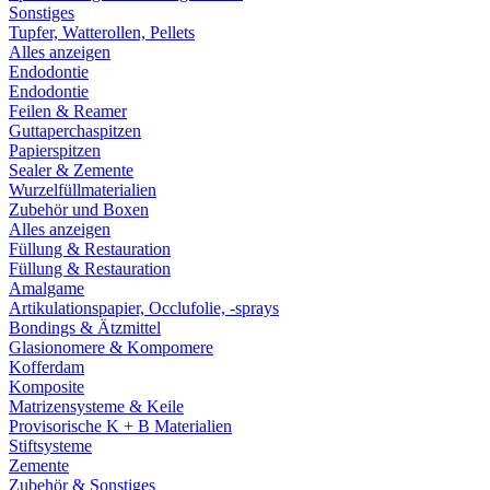
Sonstiges
Tupfer, Watterollen, Pellets
Alles anzeigen
Endodontie
Endodontie
Feilen & Reamer
Guttaperchaspitzen
Papierspitzen
Sealer & Zemente
Wurzelfüllmaterialien
Zubehör und Boxen
Alles anzeigen
Füllung & Restauration
Füllung & Restauration
Amalgame
Artikulationspapier, Occlufolie, -sprays
Bondings & Ätzmittel
Glasionomere & Kompomere
Kofferdam
Komposite
Matrizensysteme & Keile
Provisorische K + B Materialien
Stiftsysteme
Zemente
Zubehör & Sonstiges