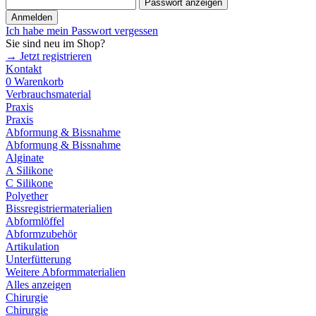
Passwort anzeigen
Anmelden
Ich habe mein Passwort vergessen
Sie sind neu im Shop?
→ Jetzt registrieren
Kontakt
0
Warenkorb
Verbrauchsmaterial
Praxis
Praxis
Abformung & Bissnahme
Abformung & Bissnahme
Alginate
A Silikone
C Silikone
Polyether
Bissregistriermaterialien
Abformlöffel
Abformzubehör
Artikulation
Unterfütterung
Weitere Abformmaterialien
Alles anzeigen
Chirurgie
Chirurgie