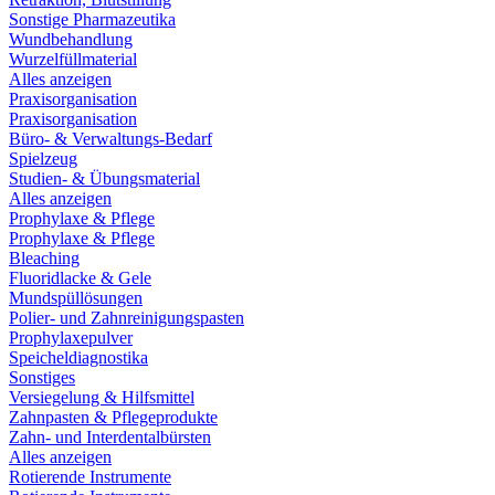
Sonstige Pharmazeutika
Wundbehandlung
Wurzelfüllmaterial
Alles anzeigen
Praxisorganisation
Praxisorganisation
Büro- & Verwaltungs-Bedarf
Spielzeug
Studien- & Übungsmaterial
Alles anzeigen
Prophylaxe & Pflege
Prophylaxe & Pflege
Bleaching
Fluoridlacke & Gele
Mundspüllösungen
Polier- und Zahnreinigungspasten
Prophylaxepulver
Speicheldiagnostika
Sonstiges
Versiegelung & Hilfsmittel
Zahnpasten & Pflegeprodukte
Zahn- und Interdentalbürsten
Alles anzeigen
Rotierende Instrumente