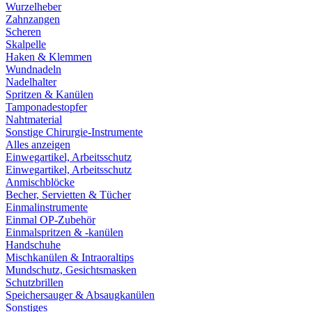
Wurzelheber
Zahnzangen
Scheren
Skalpelle
Haken & Klemmen
Wundnadeln
Nadelhalter
Spritzen & Kanülen
Tamponadestopfer
Nahtmaterial
Sonstige Chirurgie-Instrumente
Alles anzeigen
Einwegartikel, Arbeitsschutz
Einwegartikel, Arbeitsschutz
Anmischblöcke
Becher, Servietten & Tücher
Einmalinstrumente
Einmal OP-Zubehör
Einmalspritzen & -kanülen
Handschuhe
Mischkanülen & Intraoraltips
Mundschutz, Gesichtsmasken
Schutzbrillen
Speichersauger & Absaugkanülen
Sonstiges