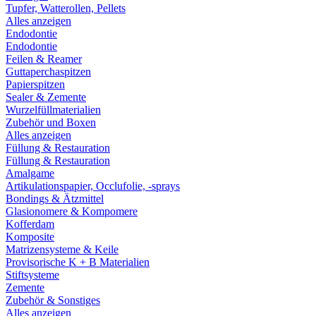
Tupfer, Watterollen, Pellets
Alles anzeigen
Endodontie
Endodontie
Feilen & Reamer
Guttaperchaspitzen
Papierspitzen
Sealer & Zemente
Wurzelfüllmaterialien
Zubehör und Boxen
Alles anzeigen
Füllung & Restauration
Füllung & Restauration
Amalgame
Artikulationspapier, Occlufolie, -sprays
Bondings & Ätzmittel
Glasionomere & Kompomere
Kofferdam
Komposite
Matrizensysteme & Keile
Provisorische K + B Materialien
Stiftsysteme
Zemente
Zubehör & Sonstiges
Alles anzeigen