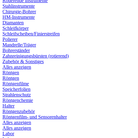
Rotierende Instrumente
Stahlinstrumente
Chirurgie-Bohrer
HM-Instrumente
Diamanten
Schleifkörper
Schleifscheiben/Finierstreifen
Polierer
Mandrelle/Träger
Bohrerständer
Zahnreinigungsbürsten (rotierend)
Zubehör & Sonstiges
Alles anzeigen
Röntgen
Röntgen
Röntgenfilme
Speicherfolien
Strahlenschutz
Röntgenchemie
Halter
Röntgenzubehör
Röntgenfilm- und Sensorenhalter
Alles anzeigen
Alles anzeigen
Labor