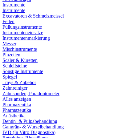
Instrumente
Instrumente
Excavatoren & Schmelzmeissel
Feilen
Füllungsinstrumente
Instrumenteneinsätze
Instrumentenmarkierung
Messer
Mischinstrumente
Pinzetten
Scaler & Küretten
Schleifsteine
Sonstige Instrumente
Spiegel
Trays & Zubehör
Zahnreiniger
Zahnsonden, Paradontometer
Alles anzeigen
Pharmazeutika
Pharmazeutika
Anästhetika
Dentin- & Pulpabehandlung
Gangrän- & Wurzelbehandlung
IVD (In Vitro Diagnostika)
Retraktion, Blutstillung