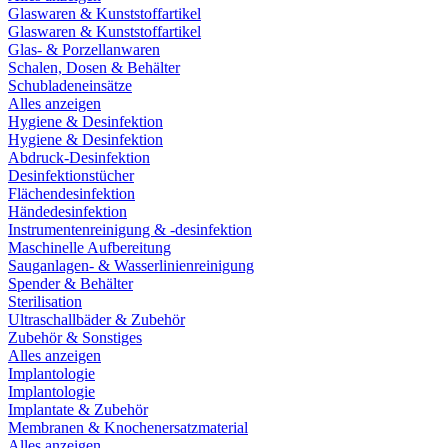
Glaswaren & Kunststoffartikel
Glaswaren & Kunststoffartikel
Glas- & Porzellanwaren
Schalen, Dosen & Behälter
Schubladeneinsätze
Alles anzeigen
Hygiene & Desinfektion
Hygiene & Desinfektion
Abdruck-Desinfektion
Desinfektionstücher
Flächendesinfektion
Händedesinfektion
Instrumentenreinigung & -desinfektion
Maschinelle Aufbereitung
Sauganlagen- & Wasserlinienreinigung
Spender & Behälter
Sterilisation
Ultraschallbäder & Zubehör
Zubehör & Sonstiges
Alles anzeigen
Implantologie
Implantologie
Implantate & Zubehör
Membranen & Knochenersatzmaterial
Alles anzeigen