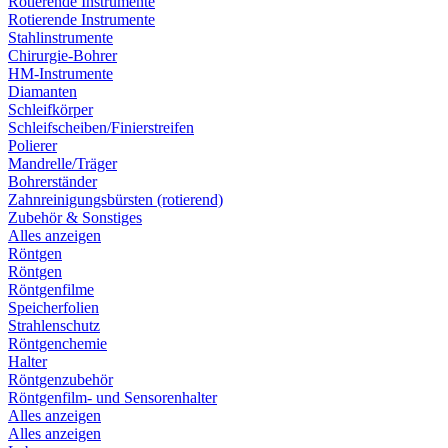
Rotierende Instrumente
Rotierende Instrumente
Stahlinstrumente
Chirurgie-Bohrer
HM-Instrumente
Diamanten
Schleifkörper
Schleifscheiben/Finierstreifen
Polierer
Mandrelle/Träger
Bohrerständer
Zahnreinigungsbürsten (rotierend)
Zubehör & Sonstiges
Alles anzeigen
Röntgen
Röntgen
Röntgenfilme
Speicherfolien
Strahlenschutz
Röntgenchemie
Halter
Röntgenzubehör
Röntgenfilm- und Sensorenhalter
Alles anzeigen
Alles anzeigen