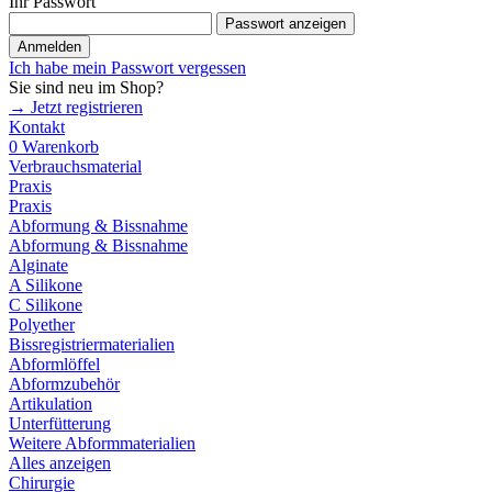
Ihr Passwort
Passwort anzeigen
Anmelden
Ich habe mein Passwort vergessen
Sie sind neu im Shop?
→ Jetzt registrieren
Kontakt
0
Warenkorb
Verbrauchsmaterial
Praxis
Praxis
Abformung & Bissnahme
Abformung & Bissnahme
Alginate
A Silikone
C Silikone
Polyether
Bissregistriermaterialien
Abformlöffel
Abformzubehör
Artikulation
Unterfütterung
Weitere Abformmaterialien
Alles anzeigen
Chirurgie