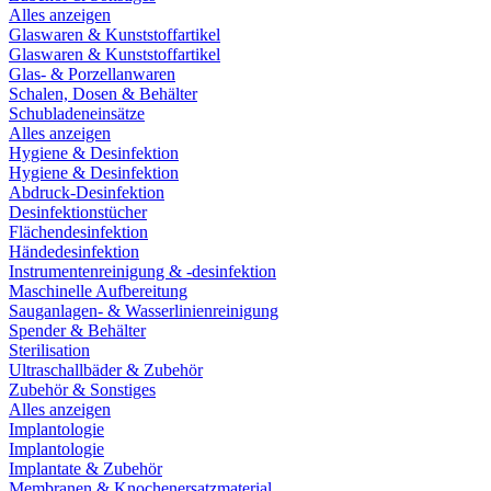
Alles anzeigen
Glaswaren & Kunststoffartikel
Glaswaren & Kunststoffartikel
Glas- & Porzellanwaren
Schalen, Dosen & Behälter
Schubladeneinsätze
Alles anzeigen
Hygiene & Desinfektion
Hygiene & Desinfektion
Abdruck-Desinfektion
Desinfektionstücher
Flächendesinfektion
Händedesinfektion
Instrumentenreinigung & -desinfektion
Maschinelle Aufbereitung
Sauganlagen- & Wasserlinienreinigung
Spender & Behälter
Sterilisation
Ultraschallbäder & Zubehör
Zubehör & Sonstiges
Alles anzeigen
Implantologie
Implantologie
Implantate & Zubehör
Membranen & Knochenersatzmaterial