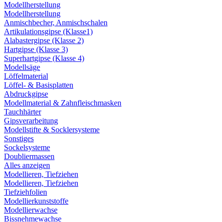
Modellherstellung
Modellherstellung
Anmischbecher, Anmischschalen
Artikulationsgipse (Klasse1)
Alabastergipse (Klasse 2)
Hartgipse (Klasse 3)
Superhartgipse (Klasse 4)
Modellsäge
Löffelmaterial
Löffel- & Basisplatten
Abdruckgipse
Modellmaterial & Zahnfleischmasken
Tauchhärter
Gipsverarbeitung
Modellstifte & Socklersysteme
Sonstiges
Sockelsysteme
Doubliermassen
Alles anzeigen
Modellieren, Tiefziehen
Modellieren, Tiefziehen
Tiefziehfolien
Modellierkunststoffe
Modellierwachse
Bissnehmewachse