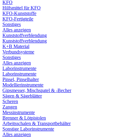
KFO
Hilfsmittel für KFO
KFO-Kunststoffe
KFO-Fertigteile
Sonstiges
Alles anzeigen
Kunststoffverblendung
Kunststoffverblendung
K+B Material
Verbundsysteme
Sonstiges
Alles anzeigen
Laborinstrumente
Laborinstrumente
Pinsel, Pinselhalter
Modellierinstrumente
Gipsmesser, Mischspatel & -Becher
Sägen & Sägeblätter
Scheren
Zangen
Messinstrumente
Brenner & Lötpistolen
Arbeitsschalen & Transportbehälter
Sonstige Laborinstrumente
Alles anzeigen