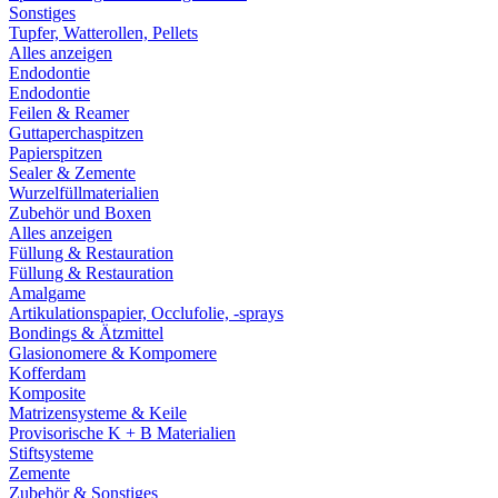
Sonstiges
Tupfer, Watterollen, Pellets
Alles anzeigen
Endodontie
Endodontie
Feilen & Reamer
Guttaperchaspitzen
Papierspitzen
Sealer & Zemente
Wurzelfüllmaterialien
Zubehör und Boxen
Alles anzeigen
Füllung & Restauration
Füllung & Restauration
Amalgame
Artikulationspapier, Occlufolie, -sprays
Bondings & Ätzmittel
Glasionomere & Kompomere
Kofferdam
Komposite
Matrizensysteme & Keile
Provisorische K + B Materialien
Stiftsysteme
Zemente
Zubehör & Sonstiges