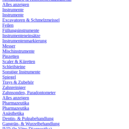
Alles anzeigen
Instrumente
Instrumente
Excavatoren & Schmelzmeissel
Feilen
Füllungsinstrumente
Instrumenteneinsätze
Instrumentenmarkierung
Messer
Mischinstrumente
Pinzetten
Scaler & Küretten
Schleifsteine
Sonstige Instrumente
Spiegel
Trays & Zubehör
Zahnreiniger
Zahnsonden, Paradontometer
Alles anzeigen
Pharmazeutika
Pharmazeutika
Anästhetika
Dentin- & Pulpabehandlung
Gangrän- & Wurzelbehandlung
IVD (In Vitro Diagnostika)