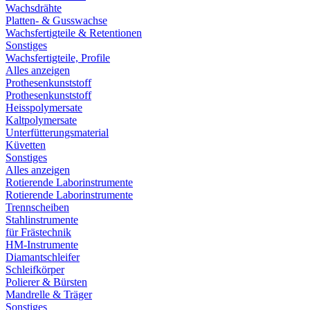
Wachsdrähte
Platten- & Gusswachse
Wachsfertigteile & Retentionen
Sonstiges
Wachsfertigteile, Profile
Alles anzeigen
Prothesenkunststoff
Prothesenkunststoff
Heisspolymersate
Kaltpolymersate
Unterfütterungsmaterial
Küvetten
Sonstiges
Alles anzeigen
Rotierende Laborinstrumente
Rotierende Laborinstrumente
Trennscheiben
Stahlinstrumente
für Frästechnik
HM-Instrumente
Diamantschleifer
Schleifkörper
Polierer & Bürsten
Mandrelle & Träger
Sonstiges