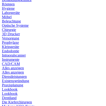
Röntgen
Hygiene
Laborgeräte
Möbel
Beleuchtung
Optische Systeme
Chirurgie
3D Drucker
Versorgung
Prophylaxe
Kleingeräte
Endodontie
Intraoralscanner
Instrumente
CAD/CAM
Alles anzeigen
Alles anzeigen
Dienstleistungen
Existenzgründung
Praxisplanung
Lookbook
Lookbook
Dentiland
Die Kieferchirurgen