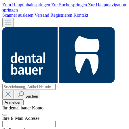
Zum Hauptinhalt springen
Zur Suche springen
Zur Hauptnavigation
springen
Scanner auslesen
Versand
Registrieren
Kontakt
Suchen
Anmelden
Ihr dental bauer Konto
Ihre E-Mail-Adresse