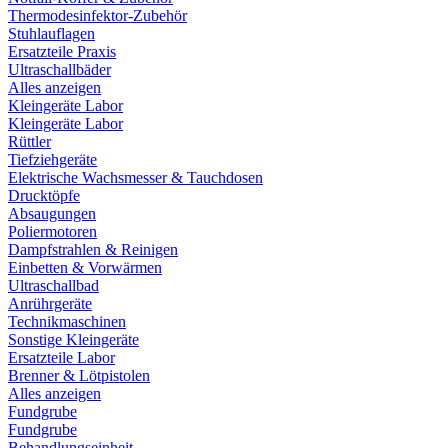
Thermodesinfektor-Zubehör
Stuhlauflagen
Ersatzteile Praxis
Ultraschallbäder
Alles anzeigen
Kleingeräte Labor
Kleingeräte Labor
Rüttler
Tiefziehgeräte
Elektrische Wachsmesser & Tauchdosen
Drucktöpfe
Absaugungen
Poliermotoren
Dampfstrahlen & Reinigen
Einbetten & Vorwärmen
Ultraschallbad
Anrührgeräte
Technikmaschinen
Sonstige Kleingeräte
Ersatzteile Labor
Brenner & Lötpistolen
Alles anzeigen
Fundgrube
Fundgrube
Behandlungseinheit