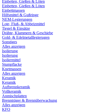
Einbetten, Gießen & Löten
Einbetten, Gießen & Löten
Einbettmassen
Hilfsmittel & Gußringe
NEM-Legierungen
Lote, Fluß- & Abbeizmittel
Tiegel & Einsätze
Drähte, Klammern & Geschiebe
Gold- & Edelmetalllegierugen
Sonstiges
Alles anzeigen
Isolierung
Isolierung
Isoliermittel
Stumpflacke
Knetmassen
Alles anzeigen
Keramik
Keramik
Aufbrennkeramik
Vollkeramik
Anmischplatten
Brennträger & Brennüberwachung
Alles anzeigen
KFO