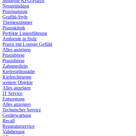
Moderne KFO-Praxis
Neugründung
Praxisumzug
Graffiti-Style
Themenzimmer
Praxisklinik
Perfekte Linienführung
Ambiente in Holz
Praxis mit Lounge Gefühl
Alles anzeigen
Praxisbörse
Praxisbörse
Zahnmedizin
Kieferorthopädie
Kieferchirurgie
weitere Objekte
Alles anzeigen
IT Service
Entsorgung
Alles anzeigen
Technischer Service
Gerätewartung
Recall
Reparaturservice
Validierung