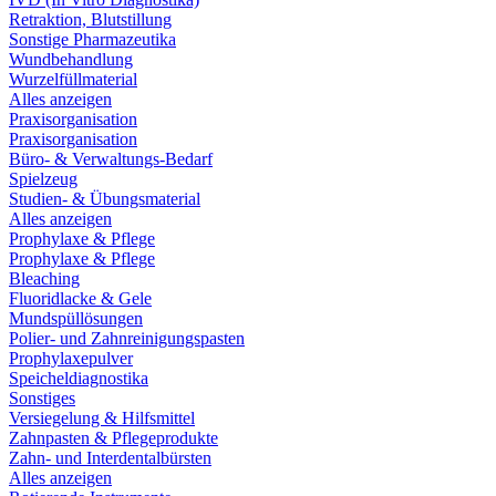
Retraktion, Blutstillung
Sonstige Pharmazeutika
Wundbehandlung
Wurzelfüllmaterial
Alles anzeigen
Praxisorganisation
Praxisorganisation
Büro- & Verwaltungs-Bedarf
Spielzeug
Studien- & Übungsmaterial
Alles anzeigen
Prophylaxe & Pflege
Prophylaxe & Pflege
Bleaching
Fluoridlacke & Gele
Mundspüllösungen
Polier- und Zahnreinigungspasten
Prophylaxepulver
Speicheldiagnostika
Sonstiges
Versiegelung & Hilfsmittel
Zahnpasten & Pflegeprodukte
Zahn- und Interdentalbürsten
Alles anzeigen