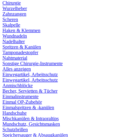
Chirurgie
Wurzelheber
Zahnzangen
Scheren
Skalpelle
Haken & Klemmen
Wundnadeln
Nadelhalter
Spritzen & Kanülen
Tamponadestopfer
Nahtmaterial
Sonstige Chirurgie-Instrumente
Alles anzeigen
Einwegartikel, Arbeitsschutz
Einwegartikel, Arbeitsschutz
Anmischblöcke
Becher, Servietten & Tücher
Einmalinstrumente
Einmal OP-Zubehör
Einmalspritzen & -kanülen
Handschuhe
Mischkanülen & Intraoraltips
Mundschutz, Gesichtsmasken
Schutzbrillen
Speichersauger & Absaugkanülen