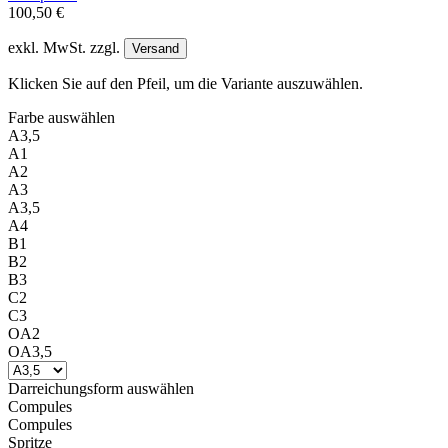
100,50 €
exkl. MwSt. zzgl.
Versand
Klicken Sie auf den Pfeil, um die Variante auszuwählen.
Farbe
auswählen
A3,5
A1
A2
A3
A3,5
A4
B1
B2
B3
C2
C3
OA2
OA3,5
Darreichungsform
auswählen
Compules
Compules
Spritze