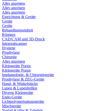
Alles anzeigen
Alles anzeigen
Alles anzeigen
Einrichtung & Geräte
Geräte
Geräte
Behandlungseinheit
Röntgen
CAD/CAM und 3D-Druck
Intraoralscanner
Hygiene
Prophylaxe
Chirurgie
Alles anzeigen
Kleingeräte Praxis
Kleingeräte Praxis
Implantologie- & Chirurgiegeräte
Prophylaxe & ZEG-Geräte
Hand- & Winkelstücke
Lupen & Lupenbrillen
Diverse Kleingeräte
Endo-Geräte
Lichtpolymerisationsgeräte
Mischgeräte
Notfall-Koffer & Zubehör