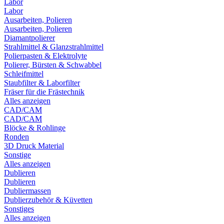
Labor
Labor
Ausarbeiten, Polieren
Ausarbeiten, Polieren
Diamantpolierer
Strahlmittel & Glanzstrahlmittel
Polierpasten & Elektrolyte
Polierer, Bürsten & Schwabbel
Schleifmittel
Staubfilter & Laborfilter
Fräser für die Frästechnik
Alles anzeigen
CAD/CAM
CAD/CAM
Blöcke & Rohlinge
Ronden
3D Druck Material
Sonstige
Alles anzeigen
Dublieren
Dublieren
Dubliermassen
Dublierzubehör & Küvetten
Sonstiges
Alles anzeigen