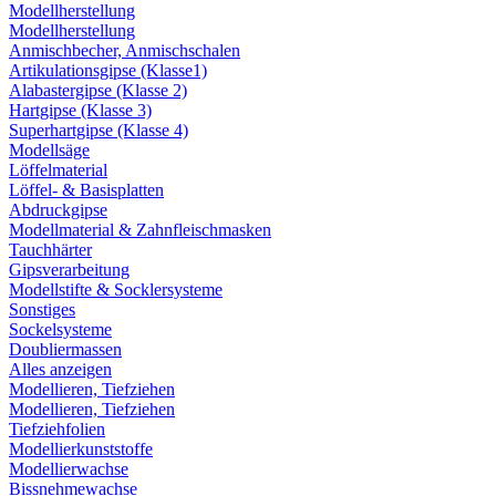
Modellherstellung
Modellherstellung
Anmischbecher, Anmischschalen
Artikulationsgipse (Klasse1)
Alabastergipse (Klasse 2)
Hartgipse (Klasse 3)
Superhartgipse (Klasse 4)
Modellsäge
Löffelmaterial
Löffel- & Basisplatten
Abdruckgipse
Modellmaterial & Zahnfleischmasken
Tauchhärter
Gipsverarbeitung
Modellstifte & Socklersysteme
Sonstiges
Sockelsysteme
Doubliermassen
Alles anzeigen
Modellieren, Tiefziehen
Modellieren, Tiefziehen
Tiefziehfolien
Modellierkunststoffe
Modellierwachse
Bissnehmewachse