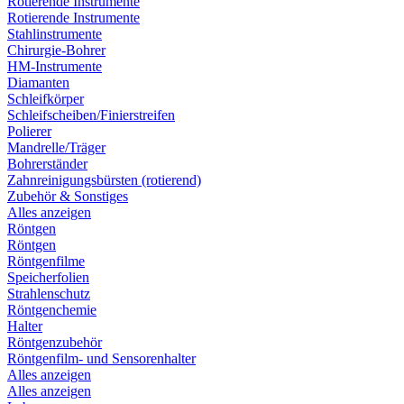
Rotierende Instrumente
Rotierende Instrumente
Stahlinstrumente
Chirurgie-Bohrer
HM-Instrumente
Diamanten
Schleifkörper
Schleifscheiben/Finierstreifen
Polierer
Mandrelle/Träger
Bohrerständer
Zahnreinigungsbürsten (rotierend)
Zubehör & Sonstiges
Alles anzeigen
Röntgen
Röntgen
Röntgenfilme
Speicherfolien
Strahlenschutz
Röntgenchemie
Halter
Röntgenzubehör
Röntgenfilm- und Sensorenhalter
Alles anzeigen
Alles anzeigen