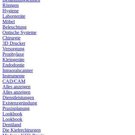
Röntgen
Hygiene
Laborgeräte
Möbel
Beleuchtung
Optische Systeme
Chirurgie
3D Drucker
Versorgung
Prophylaxe
Kleingeräte
Endodontie
Intraoralscanner
Instrumente
CAD/CAM
Alles anzeigen
Alles anzeigen
Dienstleistungen
Existenzgründung
Praxisplanung
Lookbook
Lookbook
Dentiland
Die Kieferchirurgen