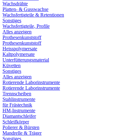
Wachsdrähte
Platten- & Gusswachse
Wachsfertigteile & Retentionen
Sonstiges
Wachsfertigteile, Profile
Alles anzeigen
Prothesenkunststoff
Prothesenkunststoff
Heisspolymersate
Kaltpolymersate
Unterfütterungsmaterial
Küvetten
Sonstiges
Alles anzeigen
Rotierende Laborinstrumente
Rotierende Laborinstrumente
Trennscheiben
Stahlinstrumente
für Frästechnik
HM-Instrumente
Diamantschleifer
Schleifkörper
Polierer & Bürsten
Mandrelle & Träger
Sonstiges