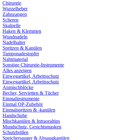
Chirurgie
Wurzelheber
Zahnzangen
Scheren
Skalpelle
Haken & Klemmen
Wundnadeln
Nadelhalter
Spritzen & Kanülen
Tamponadestopfer
Nahtmaterial
Sonstige Chirurgie-Instrumente
Alles anzeigen
Einwegartikel, Arbeitsschutz
Einwegartikel, Arbeitsschutz
Anmischblöcke
Becher, Servietten & Tücher
Einmalinstrumente
Einmal OP-Zubehör
Einmalspritzen & -kanülen
Handschuhe
Mischkanülen & Intraoraltips
Mundschutz, Gesichtsmasken
Schutzbrillen
Speichersauger & Absaugkanülen