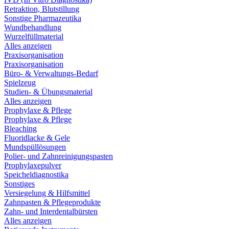
Retraktion, Blutstillung
Sonstige Pharmazeutika
Wundbehandlung
Wurzelfüllmaterial
Alles anzeigen
Praxisorganisation
Praxisorganisation
Büro- & Verwaltungs-Bedarf
Spielzeug
Studien- & Übungsmaterial
Alles anzeigen
Prophylaxe & Pflege
Prophylaxe & Pflege
Bleaching
Fluoridlacke & Gele
Mundspüllösungen
Polier- und Zahnreinigungspasten
Prophylaxepulver
Speicheldiagnostika
Sonstiges
Versiegelung & Hilfsmittel
Zahnpasten & Pflegeprodukte
Zahn- und Interdentalbürsten
Alles anzeigen