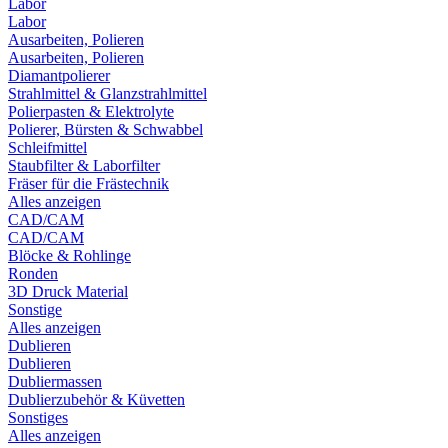
Labor
Labor
Ausarbeiten, Polieren
Ausarbeiten, Polieren
Diamantpolierer
Strahlmittel & Glanzstrahlmittel
Polierpasten & Elektrolyte
Polierer, Bürsten & Schwabbel
Schleifmittel
Staubfilter & Laborfilter
Fräser für die Frästechnik
Alles anzeigen
CAD/CAM
CAD/CAM
Blöcke & Rohlinge
Ronden
3D Druck Material
Sonstige
Alles anzeigen
Dublieren
Dublieren
Dubliermassen
Dublierzubehör & Küvetten
Sonstiges
Alles anzeigen