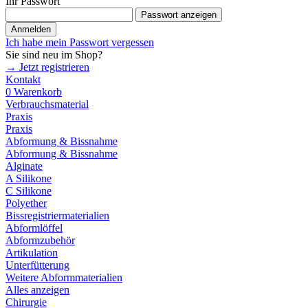
Ihr Passwort
Passwort anzeigen
Anmelden
Ich habe mein Passwort vergessen
Sie sind neu im Shop?
→ Jetzt registrieren
Kontakt
0
Warenkorb
Verbrauchsmaterial
Praxis
Praxis
Abformung & Bissnahme
Abformung & Bissnahme
Alginate
A Silikone
C Silikone
Polyether
Bissregistriermaterialien
Abformlöffel
Abformzubehör
Artikulation
Unterfütterung
Weitere Abformmaterialien
Alles anzeigen
Chirurgie