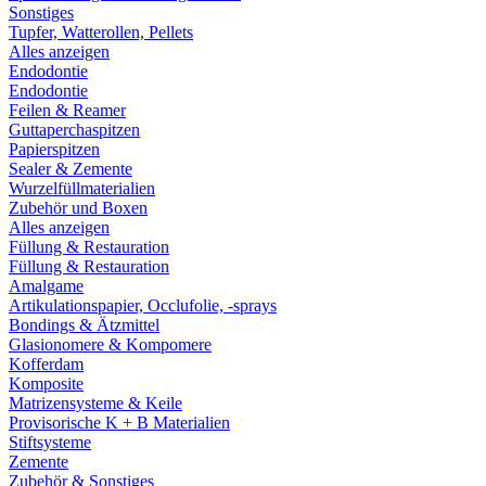
Sonstiges
Tupfer, Watterollen, Pellets
Alles anzeigen
Endodontie
Endodontie
Feilen & Reamer
Guttaperchaspitzen
Papierspitzen
Sealer & Zemente
Wurzelfüllmaterialien
Zubehör und Boxen
Alles anzeigen
Füllung & Restauration
Füllung & Restauration
Amalgame
Artikulationspapier, Occlufolie, -sprays
Bondings & Ätzmittel
Glasionomere & Kompomere
Kofferdam
Komposite
Matrizensysteme & Keile
Provisorische K + B Materialien
Stiftsysteme
Zemente
Zubehör & Sonstiges