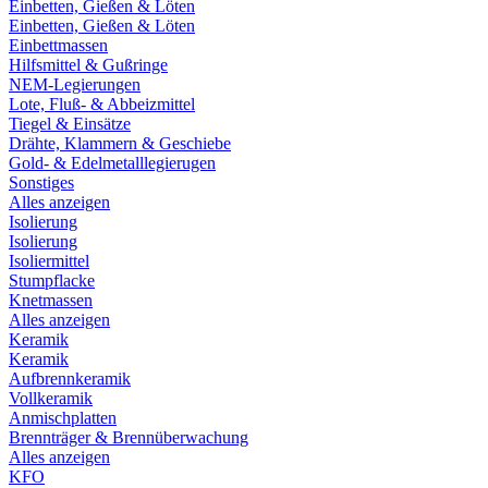
Einbetten, Gießen & Löten
Einbetten, Gießen & Löten
Einbettmassen
Hilfsmittel & Gußringe
NEM-Legierungen
Lote, Fluß- & Abbeizmittel
Tiegel & Einsätze
Drähte, Klammern & Geschiebe
Gold- & Edelmetalllegierugen
Sonstiges
Alles anzeigen
Isolierung
Isolierung
Isoliermittel
Stumpflacke
Knetmassen
Alles anzeigen
Keramik
Keramik
Aufbrennkeramik
Vollkeramik
Anmischplatten
Brennträger & Brennüberwachung
Alles anzeigen
KFO