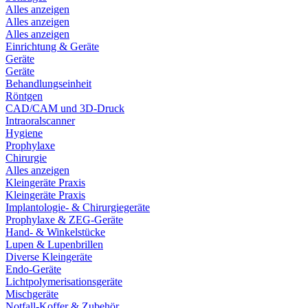
Alles anzeigen
Alles anzeigen
Alles anzeigen
Einrichtung & Geräte
Geräte
Geräte
Behandlungseinheit
Röntgen
CAD/CAM und 3D-Druck
Intraoralscanner
Hygiene
Prophylaxe
Chirurgie
Alles anzeigen
Kleingeräte Praxis
Kleingeräte Praxis
Implantologie- & Chirurgiegeräte
Prophylaxe & ZEG-Geräte
Hand- & Winkelstücke
Lupen & Lupenbrillen
Diverse Kleingeräte
Endo-Geräte
Lichtpolymerisationsgeräte
Mischgeräte
Notfall-Koffer & Zubehör