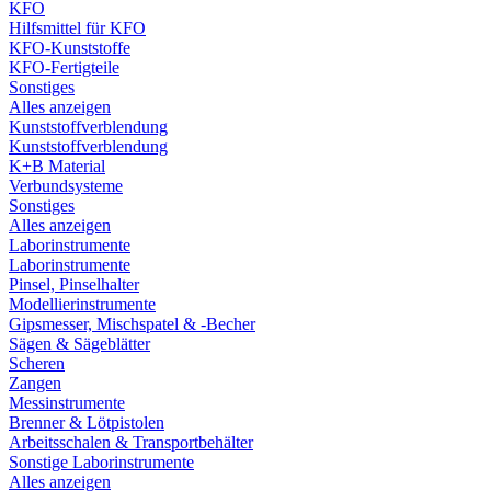
KFO
Hilfsmittel für KFO
KFO-Kunststoffe
KFO-Fertigteile
Sonstiges
Alles anzeigen
Kunststoffverblendung
Kunststoffverblendung
K+B Material
Verbundsysteme
Sonstiges
Alles anzeigen
Laborinstrumente
Laborinstrumente
Pinsel, Pinselhalter
Modellierinstrumente
Gipsmesser, Mischspatel & -Becher
Sägen & Sägeblätter
Scheren
Zangen
Messinstrumente
Brenner & Lötpistolen
Arbeitsschalen & Transportbehälter
Sonstige Laborinstrumente
Alles anzeigen