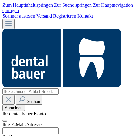
Zum Hauptinhalt springen
Zur Suche springen
Zur Hauptnavigation
springen
Scanner auslesen
Versand
Registrieren
Kontakt
Suchen
Anmelden
Ihr dental bauer Konto
Ihre E-Mail-Adresse