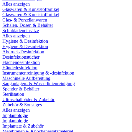
Alles anzeigen
Glaswaren & Kunststoffartikel
Glaswaren & Kunststoffartikel
Glas- & Porzellanwaren
Schalen, Dosen & Behälter
Schubladeneinsätze
Alles anzeigen
Hygiene & Desinfektion
Hygiene & Desinfektion
Abdruck-Desinfektion
Desinfektionstücher
Flächendesinfektion
Händedesinfektion
Instrumentenreinigung & -desinfektion
Maschinelle Aufbereitung
Sauganlagen- & Wasserlinienreinigung
Spender & Behälter
Sterilisation
Ultraschallbäder & Zubehör
Zubehör & Sonstiges
Alles anzeigen
Implantologie
Implantologie
Implantate & Zubehör
Membranen & Knochenersatzmaterial