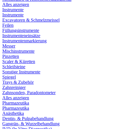
Alles anzeigen
Instrumente
Instrumente
Excavatoren & Schmelzmeissel
Feilen
Füllungsinstrumente
Instrumenteneinsätze
Instrumentenmarkierung
Messer
Mischinstrumente
Pinzetten
Scaler & Küretten
Schleifsteine
Sonstige Instrumente
Spiegel
Trays & Zubehör
Zahnreiniger
Zahnsonden, Paradontometer
Alles anzeigen
Pharmazeutika
Pharmazeutika
Anästhetika
Dentin- & Pulpabehandlung
Gangrän- & Wurzelbehandlung
IVD (In Vitro Diagnostika)