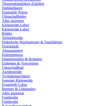
Thermodesinfektor-Zubehör
Stuhlauflagen
Ersatzteile Praxis
Ultraschallbäder
Alles anzeigen
Kleingeräte Labor
Kleingeräte Labor
Rüttler
Tiefziehgeräte
Elektrische Wachsmesser & Tauchdosen
Drucktöpfe
Absaugungen
Poliermotoren
Dampfstrahlen & Reinigen
Einbetten & Vorwärmen
Ultraschallbad
Anrührgeräte
Technikmaschinen
Sonstige Kleingeräte
Ersatzteile Labor
Brenner & Lötpistolen
Alles anzeigen
Fundgrube
Fundgrube
Behandlungseinheit