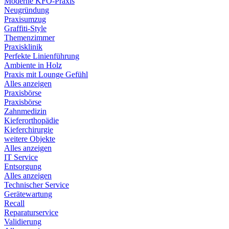
Moderne KFO-Praxis
Neugründung
Praxisumzug
Graffiti-Style
Themenzimmer
Praxisklinik
Perfekte Linienführung
Ambiente in Holz
Praxis mit Lounge Gefühl
Alles anzeigen
Praxisbörse
Praxisbörse
Zahnmedizin
Kieferorthopädie
Kieferchirurgie
weitere Objekte
Alles anzeigen
IT Service
Entsorgung
Alles anzeigen
Technischer Service
Gerätewartung
Recall
Reparaturservice
Validierung