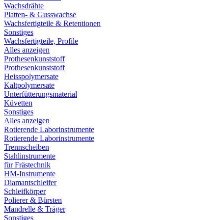
Wachsdrähte
Platten- & Gusswachse
Wachsfertigteile & Retentionen
Sonstiges
Wachsfertigteile, Profile
Alles anzeigen
Prothesenkunststoff
Prothesenkunststoff
Heisspolymersate
Kaltpolymersate
Unterfütterungsmaterial
Küvetten
Sonstiges
Alles anzeigen
Rotierende Laborinstrumente
Rotierende Laborinstrumente
Trennscheiben
Stahlinstrumente
für Frästechnik
HM-Instrumente
Diamantschleifer
Schleifkörper
Polierer & Bürsten
Mandrelle & Träger
Sonstiges