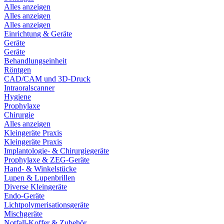
Alles anzeigen
Alles anzeigen
Alles anzeigen
Einrichtung & Geräte
Geräte
Geräte
Behandlungseinheit
Röntgen
CAD/CAM und 3D-Druck
Intraoralscanner
Hygiene
Prophylaxe
Chirurgie
Alles anzeigen
Kleingeräte Praxis
Kleingeräte Praxis
Implantologie- & Chirurgiegeräte
Prophylaxe & ZEG-Geräte
Hand- & Winkelstücke
Lupen & Lupenbrillen
Diverse Kleingeräte
Endo-Geräte
Lichtpolymerisationsgeräte
Mischgeräte
Notfall-Koffer & Zubehör