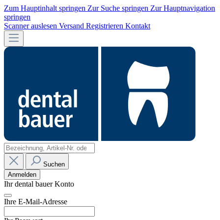
Zum Hauptinhalt springen
Zur Suche springen
Zur Hauptnavigation
springen
Scanner auslesen
Versand
Registrieren
Kontakt
Suchen
Anmelden
Ihr dental bauer Konto
Ihre E-Mail-Adresse