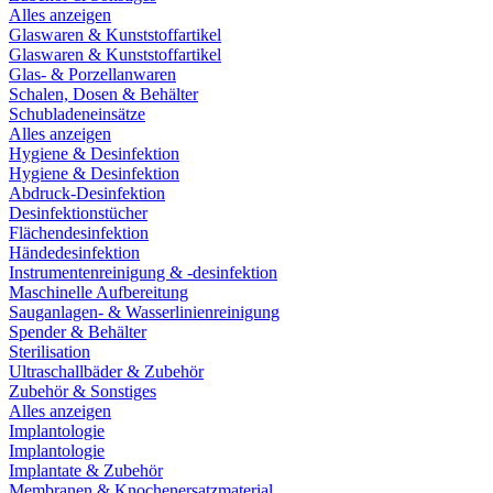
Alles anzeigen
Glaswaren & Kunststoffartikel
Glaswaren & Kunststoffartikel
Glas- & Porzellanwaren
Schalen, Dosen & Behälter
Schubladeneinsätze
Alles anzeigen
Hygiene & Desinfektion
Hygiene & Desinfektion
Abdruck-Desinfektion
Desinfektionstücher
Flächendesinfektion
Händedesinfektion
Instrumentenreinigung & -desinfektion
Maschinelle Aufbereitung
Sauganlagen- & Wasserlinienreinigung
Spender & Behälter
Sterilisation
Ultraschallbäder & Zubehör
Zubehör & Sonstiges
Alles anzeigen
Implantologie
Implantologie
Implantate & Zubehör
Membranen & Knochenersatzmaterial