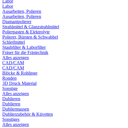
Labor
Labor
Ausarbeiten, Polieren
Ausarbeiten, Polieren
Diamantpolierer
Strahlmittel & Glanzstrahlmittel
Polierpasten & Elektrolyte
Polierer, Bürsten & Schwabbel
Schleifmittel
Staubfilter & Laborfilter
Fräser für die Frästechnik
Alles anzeigen
CAD/CAM
CAD/CAM
Blöcke & Rohlinge
Ronden
3D Druck Material
Sonstige
Alles anzeigen
Dublieren
Dublieren
Dubliermassen
Dublierzubehör & Küvetten
Sonstiges
Alles anzeigen