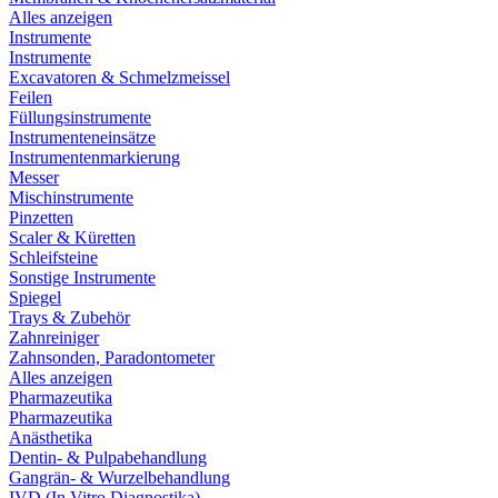
Alles anzeigen
Instrumente
Instrumente
Excavatoren & Schmelzmeissel
Feilen
Füllungsinstrumente
Instrumenteneinsätze
Instrumentenmarkierung
Messer
Mischinstrumente
Pinzetten
Scaler & Küretten
Schleifsteine
Sonstige Instrumente
Spiegel
Trays & Zubehör
Zahnreiniger
Zahnsonden, Paradontometer
Alles anzeigen
Pharmazeutika
Pharmazeutika
Anästhetika
Dentin- & Pulpabehandlung
Gangrän- & Wurzelbehandlung
IVD (In Vitro Diagnostika)