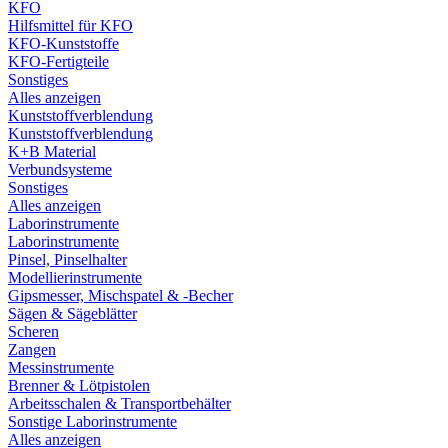
KFO
Hilfsmittel für KFO
KFO-Kunststoffe
KFO-Fertigteile
Sonstiges
Alles anzeigen
Kunststoffverblendung
Kunststoffverblendung
K+B Material
Verbundsysteme
Sonstiges
Alles anzeigen
Laborinstrumente
Laborinstrumente
Pinsel, Pinselhalter
Modellierinstrumente
Gipsmesser, Mischspatel & -Becher
Sägen & Sägeblätter
Scheren
Zangen
Messinstrumente
Brenner & Lötpistolen
Arbeitsschalen & Transportbehälter
Sonstige Laborinstrumente
Alles anzeigen