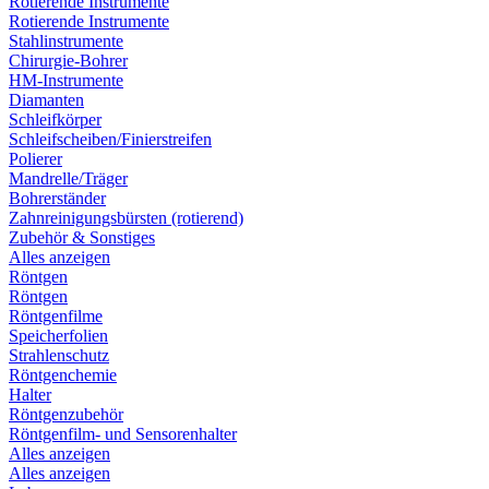
Rotierende Instrumente
Rotierende Instrumente
Stahlinstrumente
Chirurgie-Bohrer
HM-Instrumente
Diamanten
Schleifkörper
Schleifscheiben/Finierstreifen
Polierer
Mandrelle/Träger
Bohrerständer
Zahnreinigungsbürsten (rotierend)
Zubehör & Sonstiges
Alles anzeigen
Röntgen
Röntgen
Röntgenfilme
Speicherfolien
Strahlenschutz
Röntgenchemie
Halter
Röntgenzubehör
Röntgenfilm- und Sensorenhalter
Alles anzeigen
Alles anzeigen