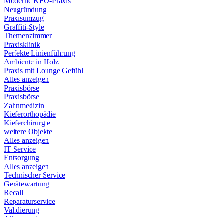
Moderne KFO-Praxis
Neugründung
Praxisumzug
Graffiti-Style
Themenzimmer
Praxisklinik
Perfekte Linienführung
Ambiente in Holz
Praxis mit Lounge Gefühl
Alles anzeigen
Praxisbörse
Praxisbörse
Zahnmedizin
Kieferorthopädie
Kieferchirurgie
weitere Objekte
Alles anzeigen
IT Service
Entsorgung
Alles anzeigen
Technischer Service
Gerätewartung
Recall
Reparaturservice
Validierung