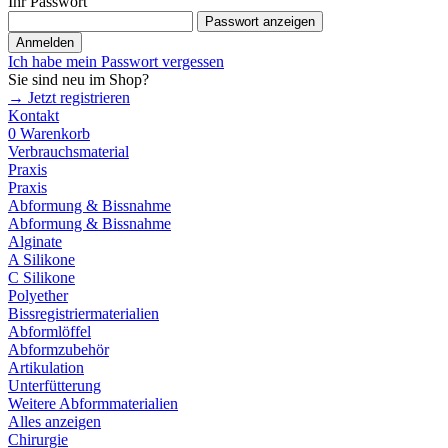
Ihr Passwort
Passwort anzeigen
Anmelden
Ich habe mein Passwort vergessen
Sie sind neu im Shop?
→ Jetzt registrieren
Kontakt
0
Warenkorb
Verbrauchsmaterial
Praxis
Praxis
Abformung & Bissnahme
Abformung & Bissnahme
Alginate
A Silikone
C Silikone
Polyether
Bissregistriermaterialien
Abformlöffel
Abformzubehör
Artikulation
Unterfütterung
Weitere Abformmaterialien
Alles anzeigen
Chirurgie