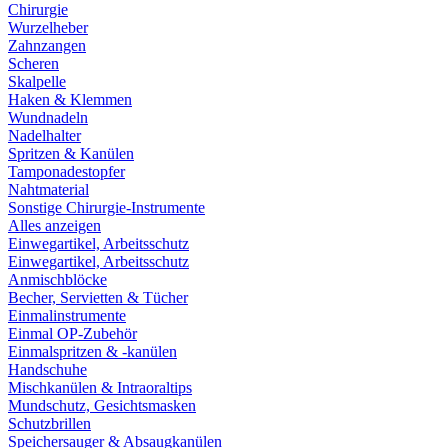
Chirurgie
Wurzelheber
Zahnzangen
Scheren
Skalpelle
Haken & Klemmen
Wundnadeln
Nadelhalter
Spritzen & Kanülen
Tamponadestopfer
Nahtmaterial
Sonstige Chirurgie-Instrumente
Alles anzeigen
Einwegartikel, Arbeitsschutz
Einwegartikel, Arbeitsschutz
Anmischblöcke
Becher, Servietten & Tücher
Einmalinstrumente
Einmal OP-Zubehör
Einmalspritzen & -kanülen
Handschuhe
Mischkanülen & Intraoraltips
Mundschutz, Gesichtsmasken
Schutzbrillen
Speichersauger & Absaugkanülen