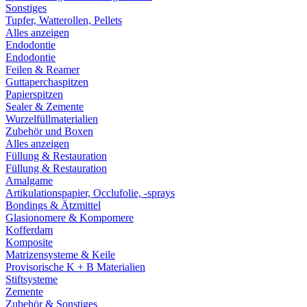
Sonstiges
Tupfer, Watterollen, Pellets
Alles anzeigen
Endodontie
Endodontie
Feilen & Reamer
Guttaperchaspitzen
Papierspitzen
Sealer & Zemente
Wurzelfüllmaterialien
Zubehör und Boxen
Alles anzeigen
Füllung & Restauration
Füllung & Restauration
Amalgame
Artikulationspapier, Occlufolie, -sprays
Bondings & Ätzmittel
Glasionomere & Kompomere
Kofferdam
Komposite
Matrizensysteme & Keile
Provisorische K + B Materialien
Stiftsysteme
Zemente
Zubehör & Sonstiges