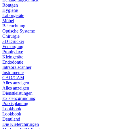
Röntgen
Hygiene
Laborgeräte
Möbel
Beleuchtung
Optische Systeme
Chirurgie
3D Drucker
Versorgung
Prophylaxe
Kleingeräte
Endodontie
Intraoralscanner
Instrumente
CAD/CAM
Alles anzeigen
Alles anzeigen
Dienstleistungen
Existenzgründung
Praxisplanung
Lookbook
Lookbook
Dentiland
Die Kieferchirurgen