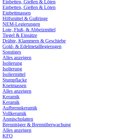
Einbetten, Gießen & Löten
Einbetten, Gießen & Löten
Einbettmassen
Hilfsmittel & Gußringe
NEM-Legierungen
Lote, Fluß- & Abbeizmittel
Tiegel & Einsätze
Drähte, Klammern & Geschiebe
Gold- & Edelmetalllegierugen
Sonstiges
Alles anzeigen
Isolierung
Isolierung
Isoliermittel
Stumpflacke
Knetmassen
Alles anzeigen
Keramik
Keramik
Aufbrennkeramik
Vollkeramik
Anmischplatten
Brennträger & Brennüberwachung
Alles anzeigen
KFO