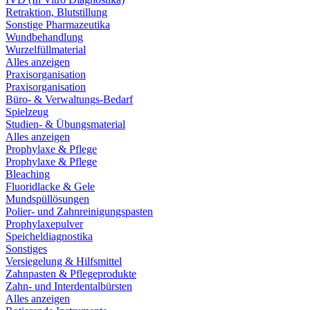
Retraktion, Blutstillung
Sonstige Pharmazeutika
Wundbehandlung
Wurzelfüllmaterial
Alles anzeigen
Praxisorganisation
Praxisorganisation
Büro- & Verwaltungs-Bedarf
Spielzeug
Studien- & Übungsmaterial
Alles anzeigen
Prophylaxe & Pflege
Prophylaxe & Pflege
Bleaching
Fluoridlacke & Gele
Mundspüllösungen
Polier- und Zahnreinigungspasten
Prophylaxepulver
Speicheldiagnostika
Sonstiges
Versiegelung & Hilfsmittel
Zahnpasten & Pflegeprodukte
Zahn- und Interdentalbürsten
Alles anzeigen