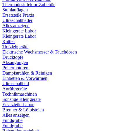
Thermodesinfektor-Zubehör
Stuhlauflagen
Ersatzteile Praxis
Ultraschallbäder
Alles anzeigen
Kleingeräte Labor
Kleingeräte Labor
Rüttler
Tiefziehgeräte
Elektrische Wachsmesser & Tauchdosen
Drucktöpfe
Absaugungen
Poliermotoren
Dampfstrahlen & Reinigen
Einbetten & Vorwärmen
Ultraschallbad
Anrührgeräte
Technikmaschinen
Sonstige Kleingeräte
Ersatzteile Labor
Brenner & Lötpistolen
Alles anzeigen
Fundgrube
Fundgrube
Behandlungseinheit