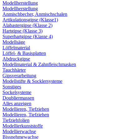
Modellherstellung
Modellherstellung
Anmischbecher, Anmischschalen
Artikulationsgipse (Klasse1)
Alabastergipse (Klasse 2)
Hartgipse (Klasse 3)
Superhartgipse (Klasse 4)
Modellsäge
Löffelmaterial
Löffel- & Basisplatten
Abdruckgipse
Modellmaterial & Zahnfleischmasken
Tauchhärter
Gipsverarbeitung
Modellstifte & Socklersysteme
Sonstiges
Sockelsysteme
Doubliermassen
Alles anzeigen
Modellieren, Tiefziehen
Modellieren, Tiefziehen
Tiefziehfolien
Modellierkunststoffe
Modellierwachse
Bissnehmewachse