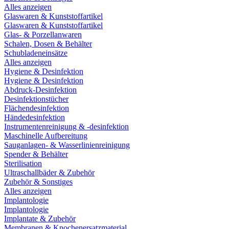
Alles anzeigen
Glaswaren & Kunststoffartikel
Glaswaren & Kunststoffartikel
Glas- & Porzellanwaren
Schalen, Dosen & Behälter
Schubladeneinsätze
Alles anzeigen
Hygiene & Desinfektion
Hygiene & Desinfektion
Abdruck-Desinfektion
Desinfektionstücher
Flächendesinfektion
Händedesinfektion
Instrumentenreinigung & -desinfektion
Maschinelle Aufbereitung
Sauganlagen- & Wasserlinienreinigung
Spender & Behälter
Sterilisation
Ultraschallbäder & Zubehör
Zubehör & Sonstiges
Alles anzeigen
Implantologie
Implantologie
Implantate & Zubehör
Membranen & Knochenersatzmaterial