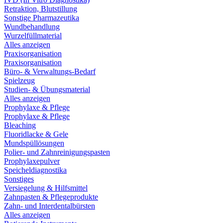
Retraktion, Blutstillung
Sonstige Pharmazeutika
Wundbehandlung
Wurzelfüllmaterial
Alles anzeigen
Praxisorganisation
Praxisorganisation
Büro- & Verwaltungs-Bedarf
Spielzeug
Studien- & Übungsmaterial
Alles anzeigen
Prophylaxe & Pflege
Prophylaxe & Pflege
Bleaching
Fluoridlacke & Gele
Mundspüllösungen
Polier- und Zahnreinigungspasten
Prophylaxepulver
Speicheldiagnostika
Sonstiges
Versiegelung & Hilfsmittel
Zahnpasten & Pflegeprodukte
Zahn- und Interdentalbürsten
Alles anzeigen