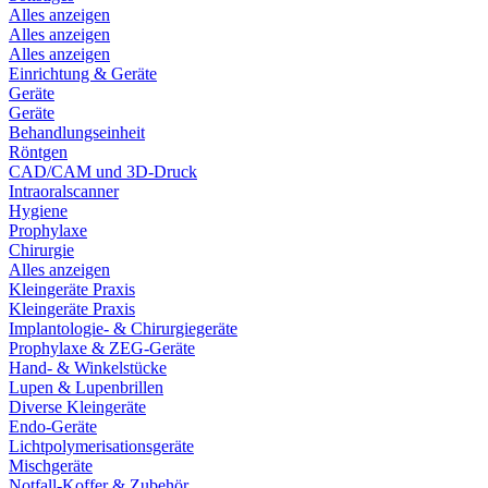
Alles anzeigen
Alles anzeigen
Alles anzeigen
Einrichtung & Geräte
Geräte
Geräte
Behandlungseinheit
Röntgen
CAD/CAM und 3D-Druck
Intraoralscanner
Hygiene
Prophylaxe
Chirurgie
Alles anzeigen
Kleingeräte Praxis
Kleingeräte Praxis
Implantologie- & Chirurgiegeräte
Prophylaxe & ZEG-Geräte
Hand- & Winkelstücke
Lupen & Lupenbrillen
Diverse Kleingeräte
Endo-Geräte
Lichtpolymerisationsgeräte
Mischgeräte
Notfall-Koffer & Zubehör