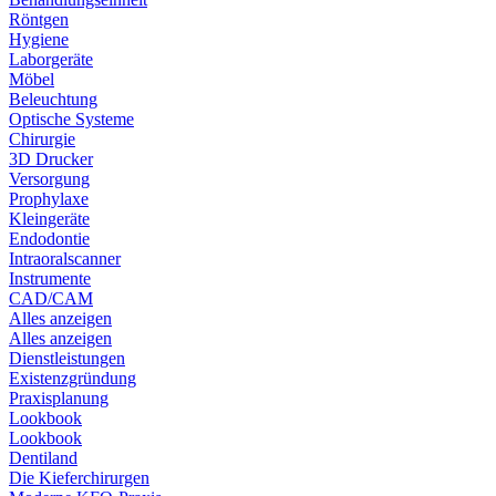
Röntgen
Hygiene
Laborgeräte
Möbel
Beleuchtung
Optische Systeme
Chirurgie
3D Drucker
Versorgung
Prophylaxe
Kleingeräte
Endodontie
Intraoralscanner
Instrumente
CAD/CAM
Alles anzeigen
Alles anzeigen
Dienstleistungen
Existenzgründung
Praxisplanung
Lookbook
Lookbook
Dentiland
Die Kieferchirurgen