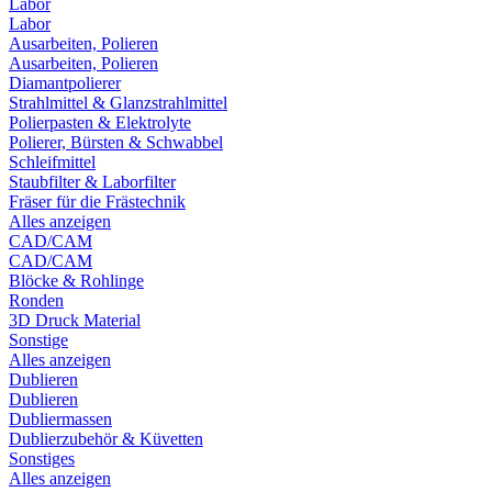
Labor
Labor
Ausarbeiten, Polieren
Ausarbeiten, Polieren
Diamantpolierer
Strahlmittel & Glanzstrahlmittel
Polierpasten & Elektrolyte
Polierer, Bürsten & Schwabbel
Schleifmittel
Staubfilter & Laborfilter
Fräser für die Frästechnik
Alles anzeigen
CAD/CAM
CAD/CAM
Blöcke & Rohlinge
Ronden
3D Druck Material
Sonstige
Alles anzeigen
Dublieren
Dublieren
Dubliermassen
Dublierzubehör & Küvetten
Sonstiges
Alles anzeigen