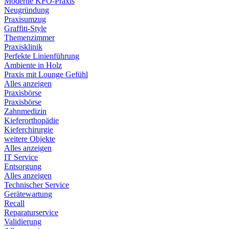
Moderne KFO-Praxis
Neugründung
Praxisumzug
Graffiti-Style
Themenzimmer
Praxisklinik
Perfekte Linienführung
Ambiente in Holz
Praxis mit Lounge Gefühl
Alles anzeigen
Praxisbörse
Praxisbörse
Zahnmedizin
Kieferorthopädie
Kieferchirurgie
weitere Objekte
Alles anzeigen
IT Service
Entsorgung
Alles anzeigen
Technischer Service
Gerätewartung
Recall
Reparaturservice
Validierung