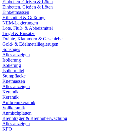
Einbetten, Gießen & Löten
Einbetten, Gießen & Löten
Einbettmassen
Hilfsmittel & Gußringe
NEM-Legierungen
Lote, Fluß- & Abbeizmittel
Tiegel & Einsätze
Drähte, Klammern & Geschiebe
Gold- & Edelmetalllegierugen
Sonstiges
Alles anzeigen
Isolierung
Isolierung
Isoliermittel
Stumpflacke
Knetmassen
Alles anzeigen
Keramik
Keramik
Aufbrennkeramik
Vollkeramik
Anmischplatten
Brennträger & Brennüberwachung
Alles anzeigen
KFO