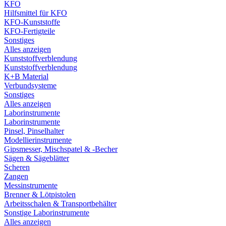
KFO
Hilfsmittel für KFO
KFO-Kunststoffe
KFO-Fertigteile
Sonstiges
Alles anzeigen
Kunststoffverblendung
Kunststoffverblendung
K+B Material
Verbundsysteme
Sonstiges
Alles anzeigen
Laborinstrumente
Laborinstrumente
Pinsel, Pinselhalter
Modellierinstrumente
Gipsmesser, Mischspatel & -Becher
Sägen & Sägeblätter
Scheren
Zangen
Messinstrumente
Brenner & Lötpistolen
Arbeitsschalen & Transportbehälter
Sonstige Laborinstrumente
Alles anzeigen