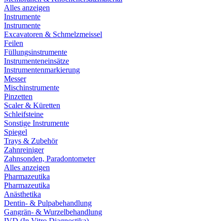
Alles anzeigen
Instrumente
Instrumente
Excavatoren & Schmelzmeissel
Feilen
Füllungsinstrumente
Instrumenteneinsätze
Instrumentenmarkierung
Messer
Mischinstrumente
Pinzetten
Scaler & Küretten
Schleifsteine
Sonstige Instrumente
Spiegel
Trays & Zubehör
Zahnreiniger
Zahnsonden, Paradontometer
Alles anzeigen
Pharmazeutika
Pharmazeutika
Anästhetika
Dentin- & Pulpabehandlung
Gangrän- & Wurzelbehandlung
IVD (In Vitro Diagnostika)