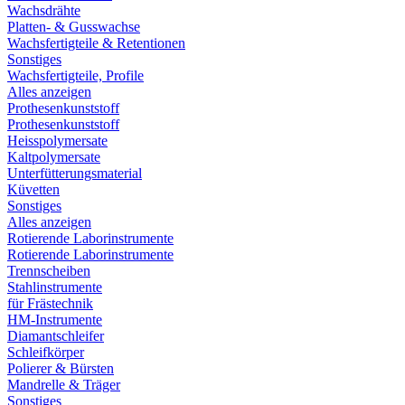
Wachsdrähte
Platten- & Gusswachse
Wachsfertigteile & Retentionen
Sonstiges
Wachsfertigteile, Profile
Alles anzeigen
Prothesenkunststoff
Prothesenkunststoff
Heisspolymersate
Kaltpolymersate
Unterfütterungsmaterial
Küvetten
Sonstiges
Alles anzeigen
Rotierende Laborinstrumente
Rotierende Laborinstrumente
Trennscheiben
Stahlinstrumente
für Frästechnik
HM-Instrumente
Diamantschleifer
Schleifkörper
Polierer & Bürsten
Mandrelle & Träger
Sonstiges