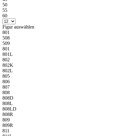
50
55
60
Figur
auswählen
801
508
509
801
801L
802
802K
802L
805
806
807
808
808D
808L
808LD
808R
809
809R
811