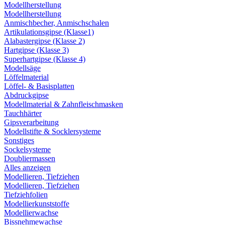
Modellherstellung
Modellherstellung
Anmischbecher, Anmischschalen
Artikulationsgipse (Klasse1)
Alabastergipse (Klasse 2)
Hartgipse (Klasse 3)
Superhartgipse (Klasse 4)
Modellsäge
Löffelmaterial
Löffel- & Basisplatten
Abdruckgipse
Modellmaterial & Zahnfleischmasken
Tauchhärter
Gipsverarbeitung
Modellstifte & Socklersysteme
Sonstiges
Sockelsysteme
Doubliermassen
Alles anzeigen
Modellieren, Tiefziehen
Modellieren, Tiefziehen
Tiefziehfolien
Modellierkunststoffe
Modellierwachse
Bissnehmewachse