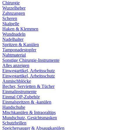
Chirurgie
Wurzelheber
Zahnzangen
Scheren
Skalpelle
Haken & Klemmen
Wundnadeln
Nadelhalter
Spritzen & Kanülen
Tamponadestopfer
Nahtmaterial
Sonstige Chirurgie-Instrumente
Alles anzeigen
Einwegartikel, Arbeitsschutz
Einwegartikel, Arbeitsschutz
Anmischblöcke
Becher, Servietten & Tücher
Einmalinstrumente
Einmal OP-Zubehör
Einmalspritzen & -kanülen
Handschuhe
Mischkanülen & Intraoraltips
Mundschutz, Gesichtsmasken
Schutzbrillen
Speichersauger & Absaugkanülen