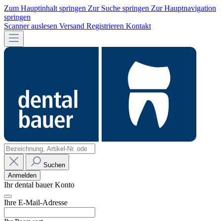
Zum Hauptinhalt springen
Zur Suche springen
Zur Hauptnavigation
springen
Scanner auslesen
Versand
Registrieren
Kontakt
Suchen
Anmelden
Ihr dental bauer Konto
Ihre E-Mail-Adresse