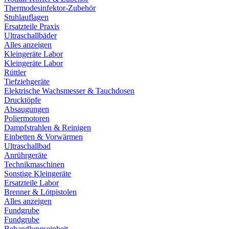
Thermodesinfektor-Zubehör
Stuhlauflagen
Ersatzteile Praxis
Ultraschallbäder
Alles anzeigen
Kleingeräte Labor
Kleingeräte Labor
Rüttler
Tiefziehgeräte
Elektrische Wachsmesser & Tauchdosen
Drucktöpfe
Absaugungen
Poliermotoren
Dampfstrahlen & Reinigen
Einbetten & Vorwärmen
Ultraschallbad
Anrührgeräte
Technikmaschinen
Sonstige Kleingeräte
Ersatzteile Labor
Brenner & Lötpistolen
Alles anzeigen
Fundgrube
Fundgrube
Behandlungseinheit