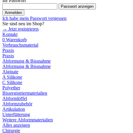
Ihr Passwort
Passwort anzeigen
Anmelden
Ich habe mein Passwort vergessen
Sie sind neu im Shop?
→ Jetzt registrieren
Kontakt
0
Warenkorb
Verbrauchsmaterial
Praxis
Praxis
Abformung & Bissnahme
Abformung & Bissnahme
Alginate
A Silikone
C Silikone
Polyether
Bissregistriermaterialien
Abformlöffel
Abformzubehör
Artikulation
Unterfütterung
Weitere Abformmaterialien
Alles anzeigen
Chirurgie