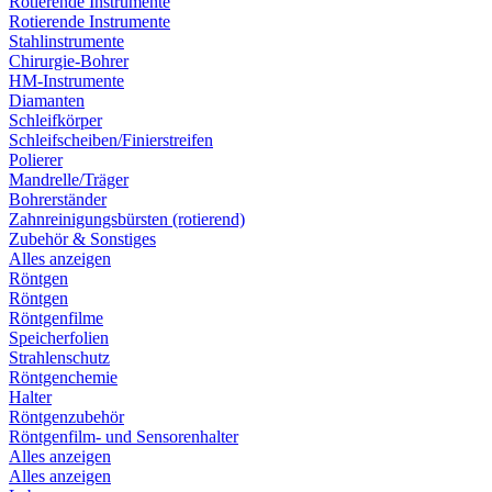
Rotierende Instrumente
Rotierende Instrumente
Stahlinstrumente
Chirurgie-Bohrer
HM-Instrumente
Diamanten
Schleifkörper
Schleifscheiben/Finierstreifen
Polierer
Mandrelle/Träger
Bohrerständer
Zahnreinigungsbürsten (rotierend)
Zubehör & Sonstiges
Alles anzeigen
Röntgen
Röntgen
Röntgenfilme
Speicherfolien
Strahlenschutz
Röntgenchemie
Halter
Röntgenzubehör
Röntgenfilm- und Sensorenhalter
Alles anzeigen
Alles anzeigen