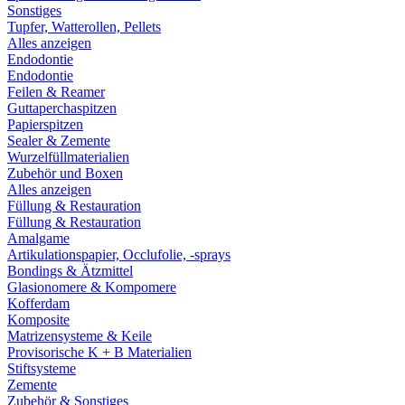
Sonstiges
Tupfer, Watterollen, Pellets
Alles anzeigen
Endodontie
Endodontie
Feilen & Reamer
Guttaperchaspitzen
Papierspitzen
Sealer & Zemente
Wurzelfüllmaterialien
Zubehör und Boxen
Alles anzeigen
Füllung & Restauration
Füllung & Restauration
Amalgame
Artikulationspapier, Occlufolie, -sprays
Bondings & Ätzmittel
Glasionomere & Kompomere
Kofferdam
Komposite
Matrizensysteme & Keile
Provisorische K + B Materialien
Stiftsysteme
Zemente
Zubehör & Sonstiges