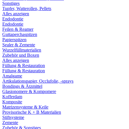
Sonstiges
Tupfer, Watterollen, Pellets
Alles anzeigen
Endodontie
Endodontie
Feilen & Reamer
Guttaperchaspitzen
Papierspitzen
Sealer & Zemente
Wurzelfüllmaterialien
Zubehör und Boxen
Alles anzeigen
Füllung & Restauration
Füllung & Restauration
Amalgame
Artikulationspapier, Occlufolie, -sprays
Bondings & Ätzmittel
Glasionomere & Kompomere
Kofferdam
Komposite
Matrizensysteme & Keile
Provisorische K + B Materialien
Stiftsysteme
Zemente
Zubehör & Sonstiges