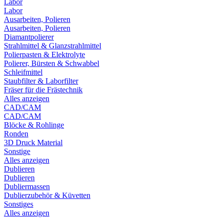
Labor
Labor
Ausarbeiten, Polieren
Ausarbeiten, Polieren
Diamantpolierer
Strahlmittel & Glanzstrahlmittel
Polierpasten & Elektrolyte
Polierer, Bürsten & Schwabbel
Schleifmittel
Staubfilter & Laborfilter
Fräser für die Frästechnik
Alles anzeigen
CAD/CAM
CAD/CAM
Blöcke & Rohlinge
Ronden
3D Druck Material
Sonstige
Alles anzeigen
Dublieren
Dublieren
Dubliermassen
Dublierzubehör & Küvetten
Sonstiges
Alles anzeigen