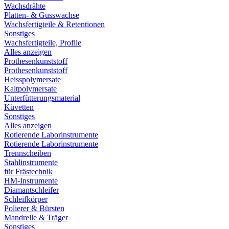
Wachsdrähte
Platten- & Gusswachse
Wachsfertigteile & Retentionen
Sonstiges
Wachsfertigteile, Profile
Alles anzeigen
Prothesenkunststoff
Prothesenkunststoff
Heisspolymersate
Kaltpolymersate
Unterfütterungsmaterial
Küvetten
Sonstiges
Alles anzeigen
Rotierende Laborinstrumente
Rotierende Laborinstrumente
Trennscheiben
Stahlinstrumente
für Frästechnik
HM-Instrumente
Diamantschleifer
Schleifkörper
Polierer & Bürsten
Mandrelle & Träger
Sonstiges