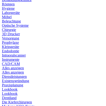
Röntgen
Hygiene
Laborgeräte
Möbel
Beleuchtung
Optische Systeme
Chirurgie
3D Drucker
Versorgung
Prophylaxe
Kleingeräte
Endodontie
Intraoralscanner
Instrumente
CAD/CAM
Alles anzeigen
Alles anzeigen
Dienstleistungen
Existenzgründung
Praxisplanung
Lookbook
Lookbook
Dentiland
Die Kieferchirurgen