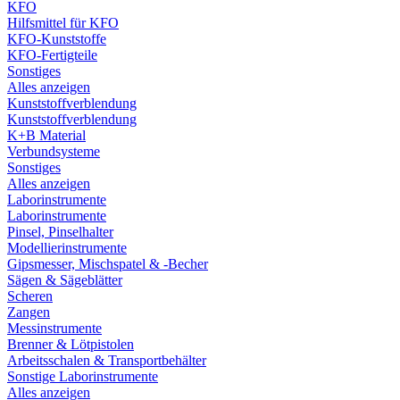
KFO
Hilfsmittel für KFO
KFO-Kunststoffe
KFO-Fertigteile
Sonstiges
Alles anzeigen
Kunststoffverblendung
Kunststoffverblendung
K+B Material
Verbundsysteme
Sonstiges
Alles anzeigen
Laborinstrumente
Laborinstrumente
Pinsel, Pinselhalter
Modellierinstrumente
Gipsmesser, Mischspatel & -Becher
Sägen & Sägeblätter
Scheren
Zangen
Messinstrumente
Brenner & Lötpistolen
Arbeitsschalen & Transportbehälter
Sonstige Laborinstrumente
Alles anzeigen