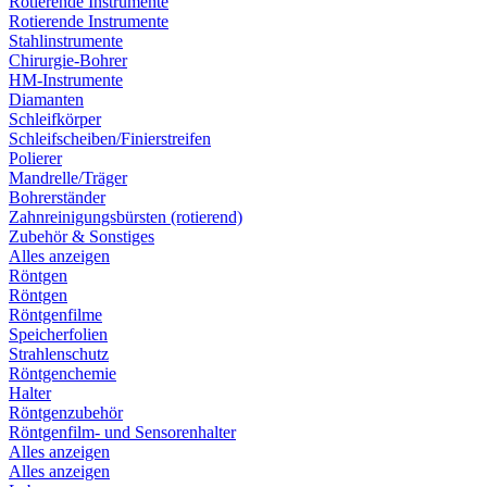
Rotierende Instrumente
Rotierende Instrumente
Stahlinstrumente
Chirurgie-Bohrer
HM-Instrumente
Diamanten
Schleifkörper
Schleifscheiben/Finierstreifen
Polierer
Mandrelle/Träger
Bohrerständer
Zahnreinigungsbürsten (rotierend)
Zubehör & Sonstiges
Alles anzeigen
Röntgen
Röntgen
Röntgenfilme
Speicherfolien
Strahlenschutz
Röntgenchemie
Halter
Röntgenzubehör
Röntgenfilm- und Sensorenhalter
Alles anzeigen
Alles anzeigen