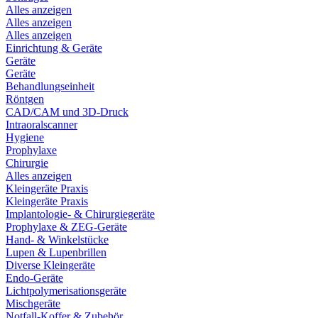
Alles anzeigen
Alles anzeigen
Alles anzeigen
Einrichtung & Geräte
Geräte
Geräte
Behandlungseinheit
Röntgen
CAD/CAM und 3D-Druck
Intraoralscanner
Hygiene
Prophylaxe
Chirurgie
Alles anzeigen
Kleingeräte Praxis
Kleingeräte Praxis
Implantologie- & Chirurgiegeräte
Prophylaxe & ZEG-Geräte
Hand- & Winkelstücke
Lupen & Lupenbrillen
Diverse Kleingeräte
Endo-Geräte
Lichtpolymerisationsgeräte
Mischgeräte
Notfall-Koffer & Zubehör