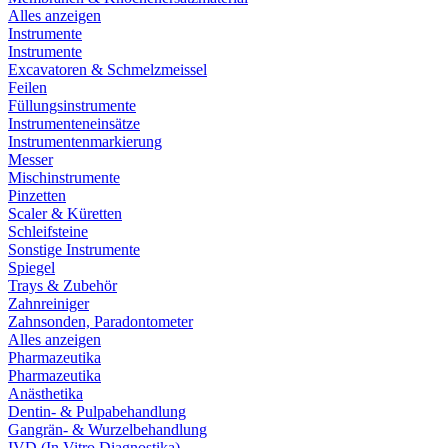
Alles anzeigen
Instrumente
Instrumente
Excavatoren & Schmelzmeissel
Feilen
Füllungsinstrumente
Instrumenteneinsätze
Instrumentenmarkierung
Messer
Mischinstrumente
Pinzetten
Scaler & Küretten
Schleifsteine
Sonstige Instrumente
Spiegel
Trays & Zubehör
Zahnreiniger
Zahnsonden, Paradontometer
Alles anzeigen
Pharmazeutika
Pharmazeutika
Anästhetika
Dentin- & Pulpabehandlung
Gangrän- & Wurzelbehandlung
IVD (In Vitro Diagnostika)