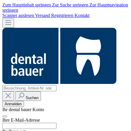
Zum Hauptinhalt springen
Zur Suche springen
Zur Hauptnavigation
springen
Scanner auslesen
Versand
Registrieren
Kontakt
Suchen
Anmelden
Ihr dental bauer Konto
Ihre E-Mail-Adresse