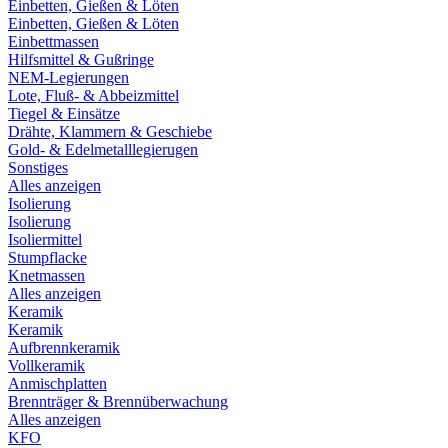
Einbetten, Gießen & Löten
Einbetten, Gießen & Löten
Einbettmassen
Hilfsmittel & Gußringe
NEM-Legierungen
Lote, Fluß- & Abbeizmittel
Tiegel & Einsätze
Drähte, Klammern & Geschiebe
Gold- & Edelmetalllegierugen
Sonstiges
Alles anzeigen
Isolierung
Isolierung
Isoliermittel
Stumpflacke
Knetmassen
Alles anzeigen
Keramik
Keramik
Aufbrennkeramik
Vollkeramik
Anmischplatten
Brennträger & Brennüberwachung
Alles anzeigen
KFO