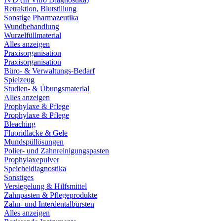
Retraktion, Blutstillung
Sonstige Pharmazeutika
Wundbehandlung
Wurzelfüllmaterial
Alles anzeigen
Praxisorganisation
Praxisorganisation
Büro- & Verwaltungs-Bedarf
Spielzeug
Studien- & Übungsmaterial
Alles anzeigen
Prophylaxe & Pflege
Prophylaxe & Pflege
Bleaching
Fluoridlacke & Gele
Mundspüllösungen
Polier- und Zahnreinigungspasten
Prophylaxepulver
Speicheldiagnostika
Sonstiges
Versiegelung & Hilfsmittel
Zahnpasten & Pflegeprodukte
Zahn- und Interdentalbürsten
Alles anzeigen