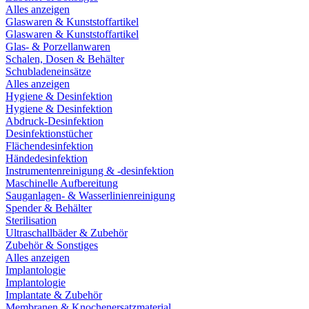
Alles anzeigen
Glaswaren & Kunststoffartikel
Glaswaren & Kunststoffartikel
Glas- & Porzellanwaren
Schalen, Dosen & Behälter
Schubladeneinsätze
Alles anzeigen
Hygiene & Desinfektion
Hygiene & Desinfektion
Abdruck-Desinfektion
Desinfektionstücher
Flächendesinfektion
Händedesinfektion
Instrumentenreinigung & -desinfektion
Maschinelle Aufbereitung
Sauganlagen- & Wasserlinienreinigung
Spender & Behälter
Sterilisation
Ultraschallbäder & Zubehör
Zubehör & Sonstiges
Alles anzeigen
Implantologie
Implantologie
Implantate & Zubehör
Membranen & Knochenersatzmaterial