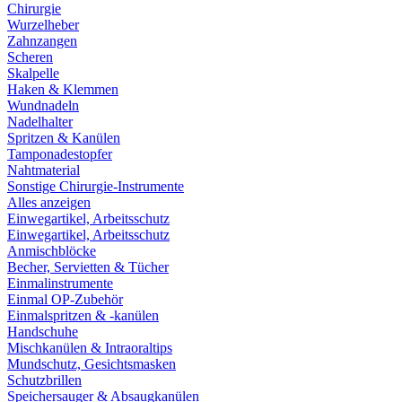
Chirurgie
Wurzelheber
Zahnzangen
Scheren
Skalpelle
Haken & Klemmen
Wundnadeln
Nadelhalter
Spritzen & Kanülen
Tamponadestopfer
Nahtmaterial
Sonstige Chirurgie-Instrumente
Alles anzeigen
Einwegartikel, Arbeitsschutz
Einwegartikel, Arbeitsschutz
Anmischblöcke
Becher, Servietten & Tücher
Einmalinstrumente
Einmal OP-Zubehör
Einmalspritzen & -kanülen
Handschuhe
Mischkanülen & Intraoraltips
Mundschutz, Gesichtsmasken
Schutzbrillen
Speichersauger & Absaugkanülen