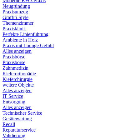
Moderne KFO-Praxis
Neugründung
Praxisumzug
Graffiti-Style
Themenzimmer
Praxisklinik
Perfekte Linienführung
Ambiente in Holz
Praxis mit Lounge Gefühl
Alles anzeigen
Praxisbörse
Praxisbörse
Zahnmedizin
Kieferorthopädie
Kieferchirurgie
weitere Objekte
Alles anzeigen
IT Service
Entsorgung
Alles anzeigen
Technischer Service
Gerätewartung
Recall
Reparaturservice
Validierung