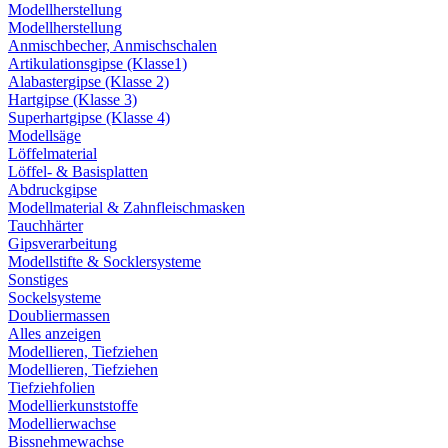
Modellherstellung
Modellherstellung
Anmischbecher, Anmischschalen
Artikulationsgipse (Klasse1)
Alabastergipse (Klasse 2)
Hartgipse (Klasse 3)
Superhartgipse (Klasse 4)
Modellsäge
Löffelmaterial
Löffel- & Basisplatten
Abdruckgipse
Modellmaterial & Zahnfleischmasken
Tauchhärter
Gipsverarbeitung
Modellstifte & Socklersysteme
Sonstiges
Sockelsysteme
Doubliermassen
Alles anzeigen
Modellieren, Tiefziehen
Modellieren, Tiefziehen
Tiefziehfolien
Modellierkunststoffe
Modellierwachse
Bissnehmewachse