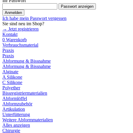
Ihr Passwort
Passwort anzeigen
Anmelden
Ich habe mein Passwort vergessen
Sie sind neu im Shop?
→ Jetzt registrieren
Kontakt
0
Warenkorb
Verbrauchsmaterial
Praxis
Praxis
Abformung & Bissnahme
Abformung & Bissnahme
Alginate
A Silikone
C Silikone
Polyether
Bissregistriermaterialien
Abformlöffel
Abformzubehör
Artikulation
Unterfütterung
Weitere Abformmaterialien
Alles anzeigen
Chirurgie