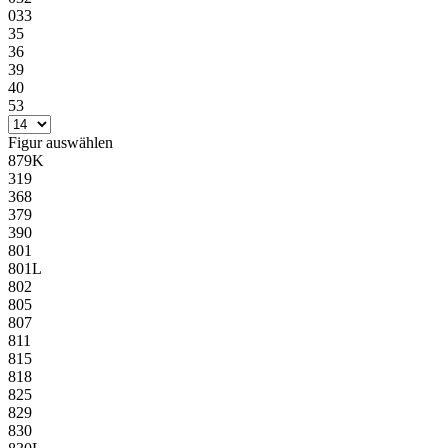
033
35
36
39
40
53
Figur
auswählen
879K
319
368
379
390
801
801L
802
805
807
811
815
818
825
829
830