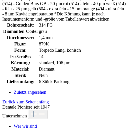
(514) - Golden Burs GB - 50 µm rot (514) - fein - 40 µm weiß (514)
- fein - 25 µm gelb (504 - extra fein - 15 µm orange (494 - ultra fein
- 8 µm Kavitätenpräparation *Die Körnung kann je nach
Instrumentenform und -größe vom Tabellenwert abweichen.
Bohrerschaft:
314 FG
Diamanten-Code:
grau
Durchmesser:
1,4 mm
Figur:
879K
Form:
Torpedo Lang, konisch
Iso-Größe:
14
Körnung:
standard, 106 µm
Material:
Diamant
Steril:
Nein
Lieferumfang:
6 Stück Packung
Zuletzt angesehen
Zurück zum Seitenanfang
Dentale Pioniere seit 1947
Unternehmen
Wer wir sind