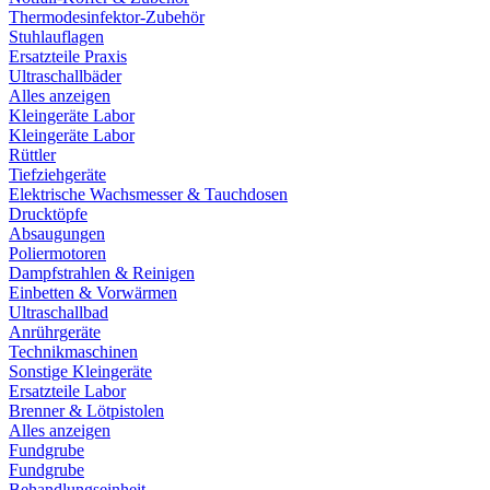
Thermodesinfektor-Zubehör
Stuhlauflagen
Ersatzteile Praxis
Ultraschallbäder
Alles anzeigen
Kleingeräte Labor
Kleingeräte Labor
Rüttler
Tiefziehgeräte
Elektrische Wachsmesser & Tauchdosen
Drucktöpfe
Absaugungen
Poliermotoren
Dampfstrahlen & Reinigen
Einbetten & Vorwärmen
Ultraschallbad
Anrührgeräte
Technikmaschinen
Sonstige Kleingeräte
Ersatzteile Labor
Brenner & Lötpistolen
Alles anzeigen
Fundgrube
Fundgrube
Behandlungseinheit