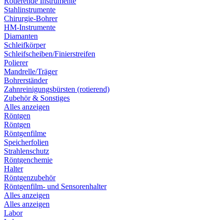
Rotierende Instrumente
Stahlinstrumente
Chirurgie-Bohrer
HM-Instrumente
Diamanten
Schleifkörper
Schleifscheiben/Finierstreifen
Polierer
Mandrelle/Träger
Bohrerständer
Zahnreinigungsbürsten (rotierend)
Zubehör & Sonstiges
Alles anzeigen
Röntgen
Röntgen
Röntgenfilme
Speicherfolien
Strahlenschutz
Röntgenchemie
Halter
Röntgenzubehör
Röntgenfilm- und Sensorenhalter
Alles anzeigen
Alles anzeigen
Labor