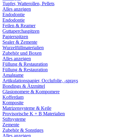
Tupfer, Watterollen, Pellets
Alles anzeigen
Endodontie
Endodontie
Feilen & Reamer
Guttaperchaspitzen
Papierspitzen
Sealer & Zemente
Wurzelfüllmaterialien
Zubehör und Boxen
Alles anzeigen
Füllung & Restauration
Füllung & Restauration
Amalgame
Artikulationspapier, Occlufolie, -sprays
Bondings & Ätzmittel
Glasionomere & Kompomere
Kofferdam
Komposite
Matrizensysteme & Keile
Provisorische K + B Materialien
Stiftsysteme
Zemente
Zubehör & Sonstiges
Alles anzeigen