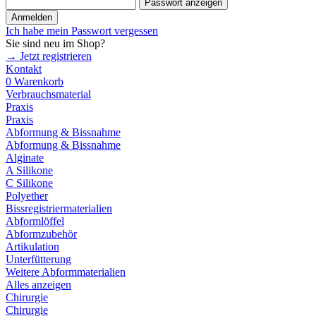
Passwort anzeigen
Anmelden
Ich habe mein Passwort vergessen
Sie sind neu im Shop?
→ Jetzt registrieren
Kontakt
0
Warenkorb
Verbrauchsmaterial
Praxis
Praxis
Abformung & Bissnahme
Abformung & Bissnahme
Alginate
A Silikone
C Silikone
Polyether
Bissregistriermaterialien
Abformlöffel
Abformzubehör
Artikulation
Unterfütterung
Weitere Abformmaterialien
Alles anzeigen
Chirurgie
Chirurgie