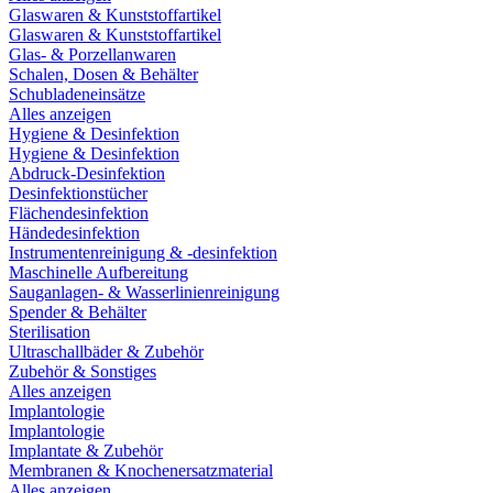
Glaswaren & Kunststoffartikel
Glaswaren & Kunststoffartikel
Glas- & Porzellanwaren
Schalen, Dosen & Behälter
Schubladeneinsätze
Alles anzeigen
Hygiene & Desinfektion
Hygiene & Desinfektion
Abdruck-Desinfektion
Desinfektionstücher
Flächendesinfektion
Händedesinfektion
Instrumentenreinigung & -desinfektion
Maschinelle Aufbereitung
Sauganlagen- & Wasserlinienreinigung
Spender & Behälter
Sterilisation
Ultraschallbäder & Zubehör
Zubehör & Sonstiges
Alles anzeigen
Implantologie
Implantologie
Implantate & Zubehör
Membranen & Knochenersatzmaterial
Alles anzeigen