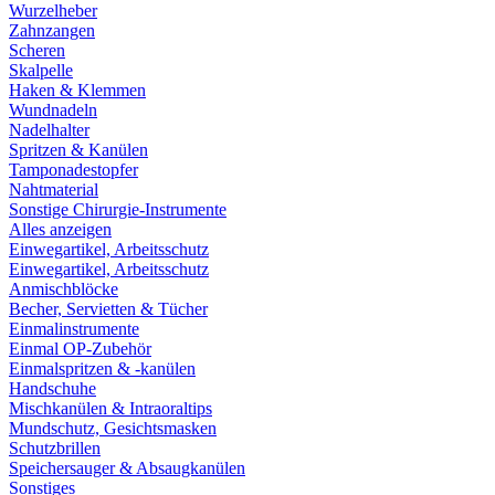
Wurzelheber
Zahnzangen
Scheren
Skalpelle
Haken & Klemmen
Wundnadeln
Nadelhalter
Spritzen & Kanülen
Tamponadestopfer
Nahtmaterial
Sonstige Chirurgie-Instrumente
Alles anzeigen
Einwegartikel, Arbeitsschutz
Einwegartikel, Arbeitsschutz
Anmischblöcke
Becher, Servietten & Tücher
Einmalinstrumente
Einmal OP-Zubehör
Einmalspritzen & -kanülen
Handschuhe
Mischkanülen & Intraoraltips
Mundschutz, Gesichtsmasken
Schutzbrillen
Speichersauger & Absaugkanülen
Sonstiges