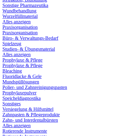
Sonstige Pharmazeutika
Wundbehandlung
Wurzelfüllmaterial
Alles anzeigen
Praxisorganisation
Praxisorganisation
Büro- & Verwaltungs-Bedarf
Spielzeug
Studien- & Übungsmaterial
Alles anzeigen
Prophylaxe & Pflege
Prophylaxe & Pflege
Bleaching
Fluoridlacke & Gele
Mundspüllösungen
Polier- und Zahnreinigungspasten
Prophylaxepulver
Speicheldiagnostika
Sonstiges
Versiegelung & Hilfsmittel
Zahnpasten & Pflegeprodukte
Zahn- und Interdentalbürsten
Alles anzeigen
Rotierende Instrumente