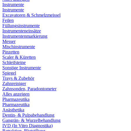
Instrumente
Instrumente
Excavatoren & Schmelzmeissel
Feilen
Füllungsinstrumente
Instrumenteneinsätze
Instrumentenmarkierung
Messer
Mischinstrumente
Pinzetten
Scaler & Küretten
Schleifsteine
Sonstige Instrumente
Spiegel
Trays & Zubehör
Zahnreiniger
Zahnsonden, Paradontometer
Alles anzeigen
Pharmazeutika
Pharmazeutika
Anästhetika
Dentin- & Pulpabehandlung
Gangrän- & Wurzelbehandlung
IVD (In Vitro Diagnostika)
Retraktion, Blutstillung