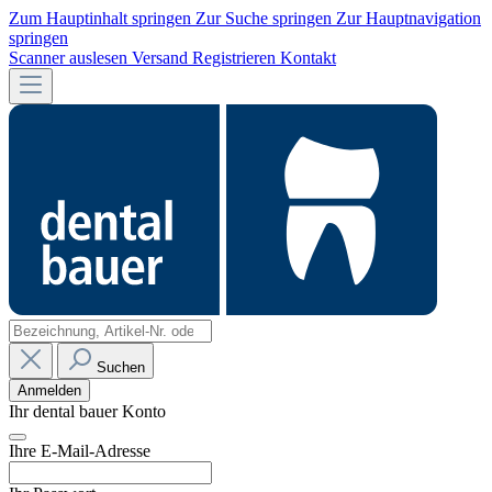
Zum Hauptinhalt springen
Zur Suche springen
Zur Hauptnavigation
springen
Scanner auslesen
Versand
Registrieren
Kontakt
Suchen
Anmelden
Ihr dental bauer Konto
Ihre E-Mail-Adresse