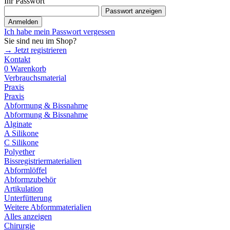
Ihr Passwort
Passwort anzeigen
Anmelden
Ich habe mein Passwort vergessen
Sie sind neu im Shop?
→ Jetzt registrieren
Kontakt
0
Warenkorb
Verbrauchsmaterial
Praxis
Praxis
Abformung & Bissnahme
Abformung & Bissnahme
Alginate
A Silikone
C Silikone
Polyether
Bissregistriermaterialien
Abformlöffel
Abformzubehör
Artikulation
Unterfütterung
Weitere Abformmaterialien
Alles anzeigen
Chirurgie