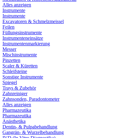
Alles anzeigen
Instrumente
Instrumente
Excavatoren & Schmelzmeissel
Feilen
Füllungsinstrumente
Instrumenteneinsätze
Instrumentenmarkierung
Messer
Mischinstrumente
Pinzetten
Scaler & Küretten
Schleifsteine
Sonstige Instrumente
Spiegel
Trays & Zubehör
Zahnreiniger
Zahnsonden, Paradontometer
Alles anzeigen
Pharmazeutika
Pharmazeutika
Anästhetika
Dentin- & Pulpabehandlung
Gangrän- & Wurzelbehandlung
IVD (In Vitro Diagnostika)