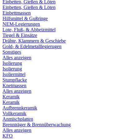
Einbetten, Gießen & Löten
Einbetten, Gießen & Löten
Einbettmassen
Hilfsmittel & Gußringe
NEM-Legierungen
Lote, Fluß- & Abbeizmittel
Tiegel & Einsätze
Drähte, Klammern & Geschiebe
Gold- & Edelmetalllegierugen
Sonstiges
Alles anzeigen
Isolierung
Isolierung
Isoliermittel
Stumpflacke
Knetmassen
Alles anzeigen
Keramik
Keramik
Aufbrennkeramik
Vollkeramik
Anmischplatten
Brennträger & Brennüberwachung
Alles anzeigen
KFO