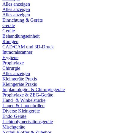
Alles anzeigen
Alles anzeigen
Alles anzeigen
Einrichtung & Geräte
Geräte
Geräte
Behandlungseinheit
Röntgen
CAD/CAM und 3D-Druck
Intraoralscanner
Hygiene
Prophylaxe
Chirurgie
Alles anzeigen
Kleingeräte Praxis
Kleingeräte Praxis
Implantologie- & Chirurgiegeräte
Prophylaxe & ZEG-Geräte
Hand- & Winkelstücke
Lupen & Lupenbrillen
Diverse Kleingeräte
Endo-Geräte
Lichtpolymerisationsgeräte
Mischgeräte
Notfall-Koffer & Zubehör