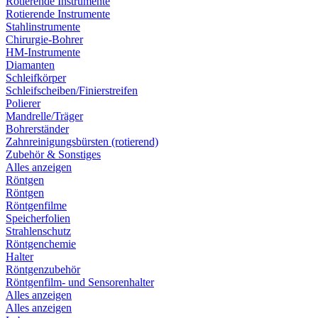
Rotierende Instrumente
Rotierende Instrumente
Stahlinstrumente
Chirurgie-Bohrer
HM-Instrumente
Diamanten
Schleifkörper
Schleifscheiben/Finierstreifen
Polierer
Mandrelle/Träger
Bohrerständer
Zahnreinigungsbürsten (rotierend)
Zubehör & Sonstiges
Alles anzeigen
Röntgen
Röntgen
Röntgenfilme
Speicherfolien
Strahlenschutz
Röntgenchemie
Halter
Röntgenzubehör
Röntgenfilm- und Sensorenhalter
Alles anzeigen
Alles anzeigen