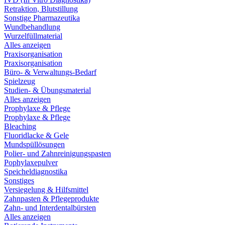
Retraktion, Blutstillung
Sonstige Pharmazeutika
Wundbehandlung
Wurzelfüllmaterial
Alles anzeigen
Praxisorganisation
Praxisorganisation
Büro- & Verwaltungs-Bedarf
Spielzeug
Studien- & Übungsmaterial
Alles anzeigen
Prophylaxe & Pflege
Prophylaxe & Pflege
Bleaching
Fluoridlacke & Gele
Mundspüllösungen
Polier- und Zahnreinigungspasten
Pophylaxepulver
Speicheldiagnostika
Sonstiges
Versiegelung & Hilfsmittel
Zahnpasten & Pflegeprodukte
Zahn- und Interdentalbürsten
Alles anzeigen