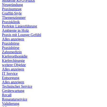
Moderne KFO-Praxis
Neugründung
Praxisumzug
Graffiti-Style
Themenzimmer
Praxisklinik
Perfekte Linienführung
Ambiente in Holz
Praxis mit Lounge Gefühl
Alles anzeigen
Praxisbörse
Praxisbörse
Zahnmedizin
Kieferorthopädie
Kieferchirurgie
weitere Objekte
Alles anzeigen
IT Service
Entsorgung
Alles anzeigen
Technischer Service
Gerätewartung
Recall
Reparaturservice
Validierung