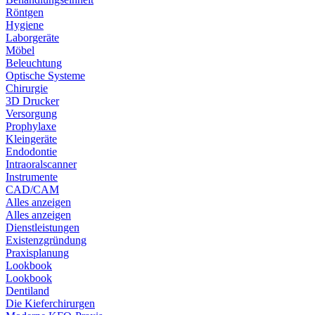
Röntgen
Hygiene
Laborgeräte
Möbel
Beleuchtung
Optische Systeme
Chirurgie
3D Drucker
Versorgung
Prophylaxe
Kleingeräte
Endodontie
Intraoralscanner
Instrumente
CAD/CAM
Alles anzeigen
Alles anzeigen
Dienstleistungen
Existenzgründung
Praxisplanung
Lookbook
Lookbook
Dentiland
Die Kieferchirurgen