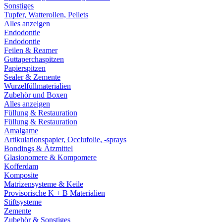
Sonstiges
Tupfer, Watterollen, Pellets
Alles anzeigen
Endodontie
Endodontie
Feilen & Reamer
Guttaperchaspitzen
Papierspitzen
Sealer & Zemente
Wurzelfüllmaterialien
Zubehör und Boxen
Alles anzeigen
Füllung & Restauration
Füllung & Restauration
Amalgame
Artikulationspapier, Occlufolie, -sprays
Bondings & Ätzmittel
Glasionomere & Kompomere
Kofferdam
Komposite
Matrizensysteme & Keile
Provisorische K + B Materialien
Stiftsysteme
Zemente
Zubehör & Sonstiges