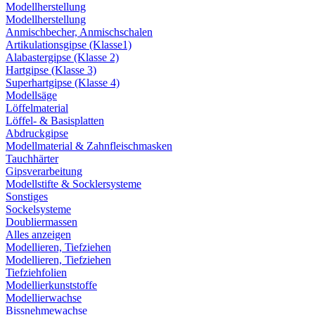
Modellherstellung
Modellherstellung
Anmischbecher, Anmischschalen
Artikulationsgipse (Klasse1)
Alabastergipse (Klasse 2)
Hartgipse (Klasse 3)
Superhartgipse (Klasse 4)
Modellsäge
Löffelmaterial
Löffel- & Basisplatten
Abdruckgipse
Modellmaterial & Zahnfleischmasken
Tauchhärter
Gipsverarbeitung
Modellstifte & Socklersysteme
Sonstiges
Sockelsysteme
Doubliermassen
Alles anzeigen
Modellieren, Tiefziehen
Modellieren, Tiefziehen
Tiefziehfolien
Modellierkunststoffe
Modellierwachse
Bissnehmewachse