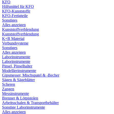
KFO
Hilfsmittel für KFO
KFO-Kunststoffe
KFO-Fertigteile
Sonstiges
Alles anzeigen
Kunststoffverblendung
Kunststoffverblendung
K+B Material
Verbundsysteme
Sonstiges
Alles anzeigen
Laborinstrumente
Laborinstrumente
Pinsel, Pinselhalter
Modellierinstrumente
Gipsmesser, Mischspatel & -Becher
Sägen & Sägeblätter
Scheren
Zangen
Messinstrumente
Brenner & Lötpistolen
Arbeitsschalen & Transportbehälter
Sonstige Laborinstrumente
Alles anzeigen