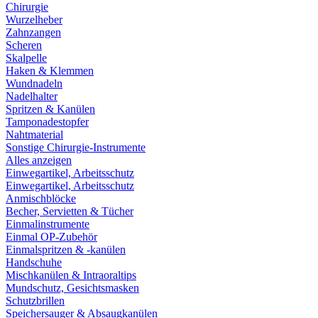
Chirurgie
Wurzelheber
Zahnzangen
Scheren
Skalpelle
Haken & Klemmen
Wundnadeln
Nadelhalter
Spritzen & Kanülen
Tamponadestopfer
Nahtmaterial
Sonstige Chirurgie-Instrumente
Alles anzeigen
Einwegartikel, Arbeitsschutz
Einwegartikel, Arbeitsschutz
Anmischblöcke
Becher, Servietten & Tücher
Einmalinstrumente
Einmal OP-Zubehör
Einmalspritzen & -kanülen
Handschuhe
Mischkanülen & Intraoraltips
Mundschutz, Gesichtsmasken
Schutzbrillen
Speichersauger & Absaugkanülen