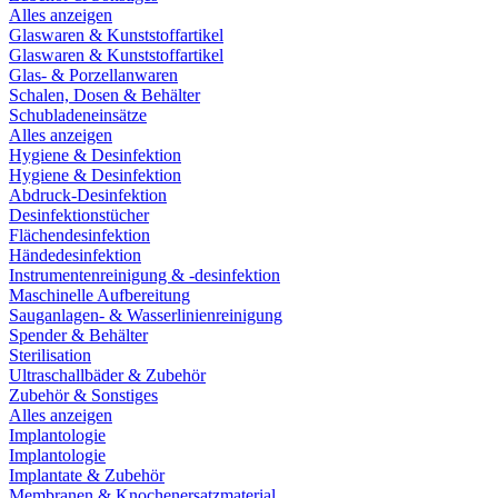
Alles anzeigen
Glaswaren & Kunststoffartikel
Glaswaren & Kunststoffartikel
Glas- & Porzellanwaren
Schalen, Dosen & Behälter
Schubladeneinsätze
Alles anzeigen
Hygiene & Desinfektion
Hygiene & Desinfektion
Abdruck-Desinfektion
Desinfektionstücher
Flächendesinfektion
Händedesinfektion
Instrumentenreinigung & -desinfektion
Maschinelle Aufbereitung
Sauganlagen- & Wasserlinienreinigung
Spender & Behälter
Sterilisation
Ultraschallbäder & Zubehör
Zubehör & Sonstiges
Alles anzeigen
Implantologie
Implantologie
Implantate & Zubehör
Membranen & Knochenersatzmaterial