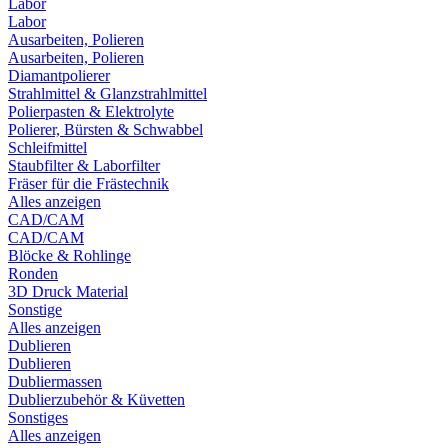
Labor
Labor
Ausarbeiten, Polieren
Ausarbeiten, Polieren
Diamantpolierer
Strahlmittel & Glanzstrahlmittel
Polierpasten & Elektrolyte
Polierer, Bürsten & Schwabbel
Schleifmittel
Staubfilter & Laborfilter
Fräser für die Frästechnik
Alles anzeigen
CAD/CAM
CAD/CAM
Blöcke & Rohlinge
Ronden
3D Druck Material
Sonstige
Alles anzeigen
Dublieren
Dublieren
Dubliermassen
Dublierzubehör & Küvetten
Sonstiges
Alles anzeigen