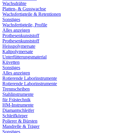
Wachsdrähte
Platten- & Gusswachse
Wachsfertigteile & Retentionen
Sonstiges
Wachsfertigteile, Profile
Alles anzeigen
Prothesenkunststoff
Prothesenkunststoff
Heisspolymersate
Kaltpolymersate
Unterfütterungsmaterial
Küvetten
Sonstiges
Alles anzeigen
Rotierende Laborinstrumente
Rotierende Laborinstrumente
Trennscheiben
Stahlinstrumente
für Frästechnik
HM-Instrumente
Diamantschleifer
Schleifkörper
Polierer & Bürsten
Mandrelle & Träger
Sonstiges