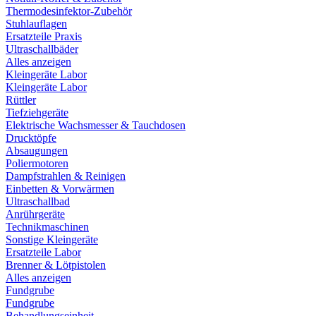
Thermodesinfektor-Zubehör
Stuhlauflagen
Ersatzteile Praxis
Ultraschallbäder
Alles anzeigen
Kleingeräte Labor
Kleingeräte Labor
Rüttler
Tiefziehgeräte
Elektrische Wachsmesser & Tauchdosen
Drucktöpfe
Absaugungen
Poliermotoren
Dampfstrahlen & Reinigen
Einbetten & Vorwärmen
Ultraschallbad
Anrührgeräte
Technikmaschinen
Sonstige Kleingeräte
Ersatzteile Labor
Brenner & Lötpistolen
Alles anzeigen
Fundgrube
Fundgrube
Behandlungseinheit