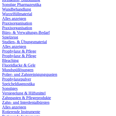
Sonstige Pharmazeutika
Wundbehandlung
Wurzelfüllmaterial
Alles anzeigen
Praxisorganisation
Praxisorganisation
Büro- & Verwaltungs-Bedarf
Spielzeug
Studien- & Übungsmaterial
Alles anzeigen
Prophylaxe & Pflege
Prophylaxe & Pflege
Bleaching
Fluoridlacke & Gele
Mundspüllösungen
Polier- und Zahnreinigungspasten
Prophylaxepulver
Speicheldiagnostika
Sonstiges
Versiegelung & Hilfsmittel
Zahnpasten & Pflegeprodukte
Zahn- und Interdentalbürsten
Alles anzeigen
Rotierende Instrumente