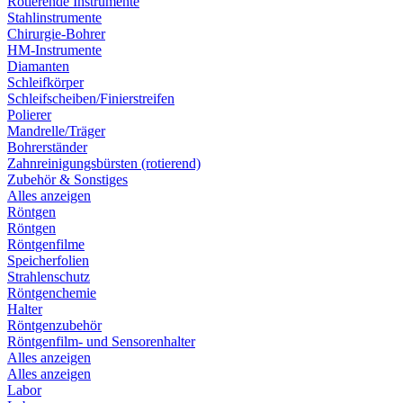
Rotierende Instrumente
Stahlinstrumente
Chirurgie-Bohrer
HM-Instrumente
Diamanten
Schleifkörper
Schleifscheiben/Finierstreifen
Polierer
Mandrelle/Träger
Bohrerständer
Zahnreinigungsbürsten (rotierend)
Zubehör & Sonstiges
Alles anzeigen
Röntgen
Röntgen
Röntgenfilme
Speicherfolien
Strahlenschutz
Röntgenchemie
Halter
Röntgenzubehör
Röntgenfilm- und Sensorenhalter
Alles anzeigen
Alles anzeigen
Labor