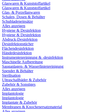
Glaswaren & Kunststoffartikel
Glaswaren & Kunststoffartikel
Glas- & Porzellanwaren
Schalen, Dosen & Behälter
Schubladeneinsätze
Alles anzeigen
Hygiene & Desinfektion
Hygiene & Desinfektion
Abdruck-Desinfektion
Desinfektionstücher
Flächendesinfektion
Händedesinfektion
Instrumentenreinigung & -desinfektion
Maschinelle Aufbereitung
Sauganlagen- & Wasserlinienreinigung
Spender & Behälter
Sterilisation
Ultraschallbäder & Zubehör
Zubehör & Sonstiges
Alles anzeigen
Implantologie
Implantologie
Implantate & Zubehör
Membranen & Knochenersatzmaterial
Alles anzeigen