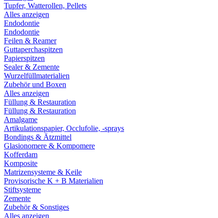
Tupfer, Watterollen, Pellets
Alles anzeigen
Endodontie
Endodontie
Feilen & Reamer
Guttaperchaspitzen
Papierspitzen
Sealer & Zemente
Wurzelfüllmaterialien
Zubehör und Boxen
Alles anzeigen
Füllung & Restauration
Füllung & Restauration
Amalgame
Artikulationspapier, Occlufolie, -sprays
Bondings & Ätzmittel
Glasionomere & Kompomere
Kofferdam
Komposite
Matrizensysteme & Keile
Provisorische K + B Materialien
Stiftsysteme
Zemente
Zubehör & Sonstiges
Alles anzeigen