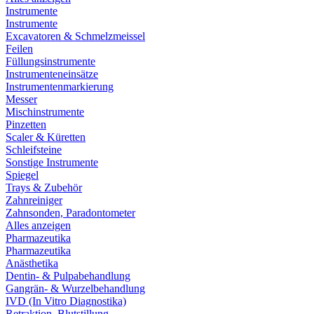
Instrumente
Instrumente
Excavatoren & Schmelzmeissel
Feilen
Füllungsinstrumente
Instrumenteneinsätze
Instrumentenmarkierung
Messer
Mischinstrumente
Pinzetten
Scaler & Küretten
Schleifsteine
Sonstige Instrumente
Spiegel
Trays & Zubehör
Zahnreiniger
Zahnsonden, Paradontometer
Alles anzeigen
Pharmazeutika
Pharmazeutika
Anästhetika
Dentin- & Pulpabehandlung
Gangrän- & Wurzelbehandlung
IVD (In Vitro Diagnostika)
Retraktion, Blutstillung