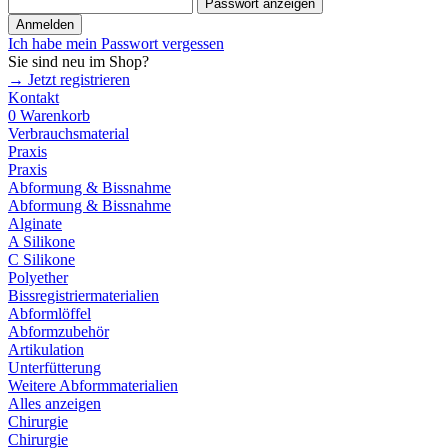
Passwort anzeigen
Anmelden
Ich habe mein Passwort vergessen
Sie sind neu im Shop?
→ Jetzt registrieren
Kontakt
0
Warenkorb
Verbrauchsmaterial
Praxis
Praxis
Abformung & Bissnahme
Abformung & Bissnahme
Alginate
A Silikone
C Silikone
Polyether
Bissregistriermaterialien
Abformlöffel
Abformzubehör
Artikulation
Unterfütterung
Weitere Abformmaterialien
Alles anzeigen
Chirurgie
Chirurgie