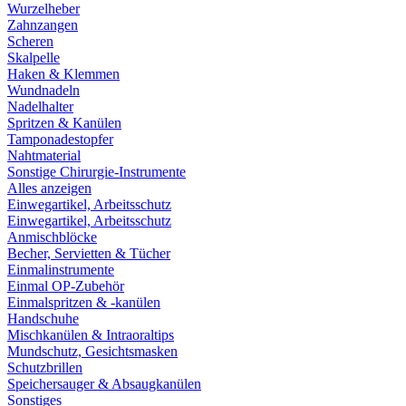
Wurzelheber
Zahnzangen
Scheren
Skalpelle
Haken & Klemmen
Wundnadeln
Nadelhalter
Spritzen & Kanülen
Tamponadestopfer
Nahtmaterial
Sonstige Chirurgie-Instrumente
Alles anzeigen
Einwegartikel, Arbeitsschutz
Einwegartikel, Arbeitsschutz
Anmischblöcke
Becher, Servietten & Tücher
Einmalinstrumente
Einmal OP-Zubehör
Einmalspritzen & -kanülen
Handschuhe
Mischkanülen & Intraoraltips
Mundschutz, Gesichtsmasken
Schutzbrillen
Speichersauger & Absaugkanülen
Sonstiges