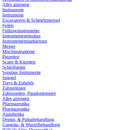
Alles anzeigen
Instrumente
Instrumente
Excavatoren & Schmelzmeissel
Feilen
Füllungsinstrumente
Instrumenteneinsätze
Instrumentenmarkierung
Messer
Mischinstrumente
Pinzetten
Scaler & Küretten
Schleifsteine
Sonstige Instrumente
Spiegel
Trays & Zubehör
Zahnreiniger
Zahnsonden, Paradontometer
Alles anzeigen
Pharmazeutika
Pharmazeutika
Anästhetika
Dentin- & Pulpabehandlung
Gangrän- & Wurzelbehandlung
IVD (In Vitro Diagnostika)