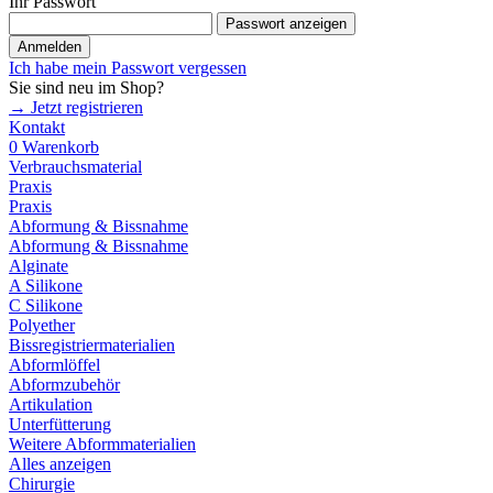
Ihr Passwort
Passwort anzeigen
Anmelden
Ich habe mein Passwort vergessen
Sie sind neu im Shop?
→ Jetzt registrieren
Kontakt
0
Warenkorb
Verbrauchsmaterial
Praxis
Praxis
Abformung & Bissnahme
Abformung & Bissnahme
Alginate
A Silikone
C Silikone
Polyether
Bissregistriermaterialien
Abformlöffel
Abformzubehör
Artikulation
Unterfütterung
Weitere Abformmaterialien
Alles anzeigen
Chirurgie