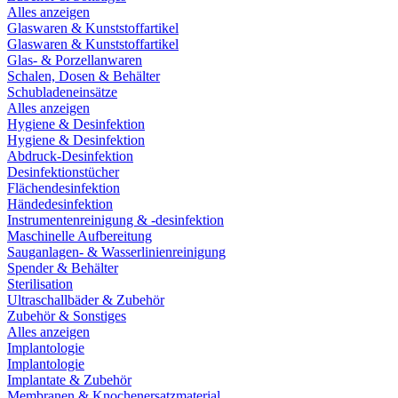
Alles anzeigen
Glaswaren & Kunststoffartikel
Glaswaren & Kunststoffartikel
Glas- & Porzellanwaren
Schalen, Dosen & Behälter
Schubladeneinsätze
Alles anzeigen
Hygiene & Desinfektion
Hygiene & Desinfektion
Abdruck-Desinfektion
Desinfektionstücher
Flächendesinfektion
Händedesinfektion
Instrumentenreinigung & -desinfektion
Maschinelle Aufbereitung
Sauganlagen- & Wasserlinienreinigung
Spender & Behälter
Sterilisation
Ultraschallbäder & Zubehör
Zubehör & Sonstiges
Alles anzeigen
Implantologie
Implantologie
Implantate & Zubehör
Membranen & Knochenersatzmaterial