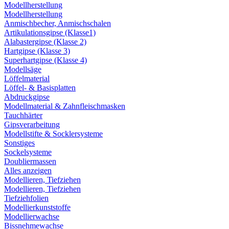
Modellherstellung
Modellherstellung
Anmischbecher, Anmischschalen
Artikulationsgipse (Klasse1)
Alabastergipse (Klasse 2)
Hartgipse (Klasse 3)
Superhartgipse (Klasse 4)
Modellsäge
Löffelmaterial
Löffel- & Basisplatten
Abdruckgipse
Modellmaterial & Zahnfleischmasken
Tauchhärter
Gipsverarbeitung
Modellstifte & Socklersysteme
Sonstiges
Sockelsysteme
Doubliermassen
Alles anzeigen
Modellieren, Tiefziehen
Modellieren, Tiefziehen
Tiefziehfolien
Modellierkunststoffe
Modellierwachse
Bissnehmewachse