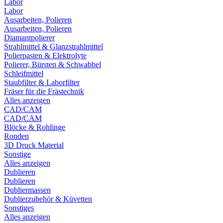
Labor
Labor
Ausarbeiten, Polieren
Ausarbeiten, Polieren
Diamantpolierer
Strahlmittel & Glanzstrahlmittel
Polierpasten & Elektrolyte
Polierer, Bürsten & Schwabbel
Schleifmittel
Staubfilter & Laborfilter
Fräser für die Frästechnik
Alles anzeigen
CAD/CAM
CAD/CAM
Blöcke & Rohlinge
Ronden
3D Druck Material
Sonstige
Alles anzeigen
Dublieren
Dublieren
Dubliermassen
Dublierzubehör & Küvetten
Sonstiges
Alles anzeigen