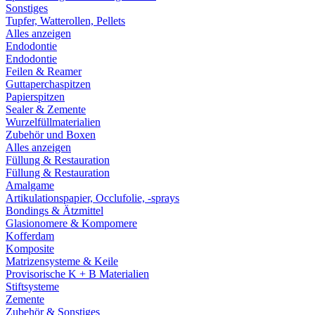
Sonstiges
Tupfer, Watterollen, Pellets
Alles anzeigen
Endodontie
Endodontie
Feilen & Reamer
Guttaperchaspitzen
Papierspitzen
Sealer & Zemente
Wurzelfüllmaterialien
Zubehör und Boxen
Alles anzeigen
Füllung & Restauration
Füllung & Restauration
Amalgame
Artikulationspapier, Occlufolie, -sprays
Bondings & Ätzmittel
Glasionomere & Kompomere
Kofferdam
Komposite
Matrizensysteme & Keile
Provisorische K + B Materialien
Stiftsysteme
Zemente
Zubehör & Sonstiges