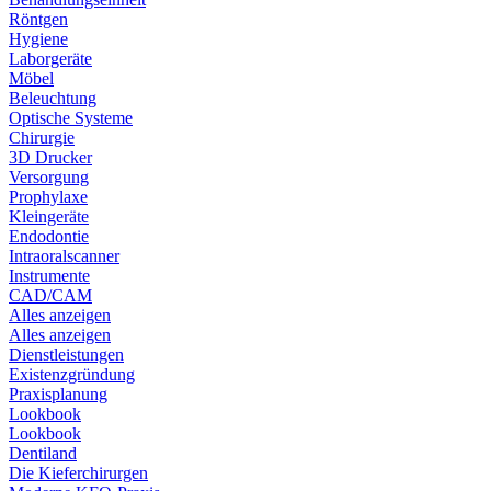
Röntgen
Hygiene
Laborgeräte
Möbel
Beleuchtung
Optische Systeme
Chirurgie
3D Drucker
Versorgung
Prophylaxe
Kleingeräte
Endodontie
Intraoralscanner
Instrumente
CAD/CAM
Alles anzeigen
Alles anzeigen
Dienstleistungen
Existenzgründung
Praxisplanung
Lookbook
Lookbook
Dentiland
Die Kieferchirurgen