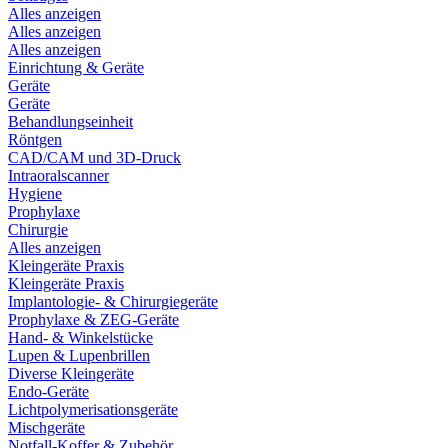
Alles anzeigen
Alles anzeigen
Alles anzeigen
Einrichtung & Geräte
Geräte
Geräte
Behandlungseinheit
Röntgen
CAD/CAM und 3D-Druck
Intraoralscanner
Hygiene
Prophylaxe
Chirurgie
Alles anzeigen
Kleingeräte Praxis
Kleingeräte Praxis
Implantologie- & Chirurgiegeräte
Prophylaxe & ZEG-Geräte
Hand- & Winkelstücke
Lupen & Lupenbrillen
Diverse Kleingeräte
Endo-Geräte
Lichtpolymerisationsgeräte
Mischgeräte
Notfall-Koffer & Zubehör