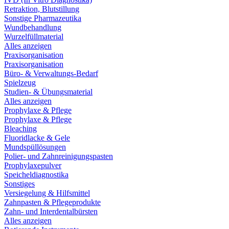
Retraktion, Blutstillung
Sonstige Pharmazeutika
Wundbehandlung
Wurzelfüllmaterial
Alles anzeigen
Praxisorganisation
Praxisorganisation
Büro- & Verwaltungs-Bedarf
Spielzeug
Studien- & Übungsmaterial
Alles anzeigen
Prophylaxe & Pflege
Prophylaxe & Pflege
Bleaching
Fluoridlacke & Gele
Mundspüllösungen
Polier- und Zahnreinigungspasten
Prophylaxepulver
Speicheldiagnostika
Sonstiges
Versiegelung & Hilfsmittel
Zahnpasten & Pflegeprodukte
Zahn- und Interdentalbürsten
Alles anzeigen