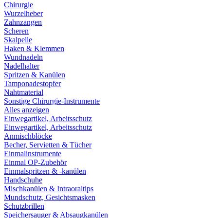
Chirurgie
Wurzelheber
Zahnzangen
Scheren
Skalpelle
Haken & Klemmen
Wundnadeln
Nadelhalter
Spritzen & Kanülen
Tamponadestopfer
Nahtmaterial
Sonstige Chirurgie-Instrumente
Alles anzeigen
Einwegartikel, Arbeitsschutz
Einwegartikel, Arbeitsschutz
Anmischblöcke
Becher, Servietten & Tücher
Einmalinstrumente
Einmal OP-Zubehör
Einmalspritzen & -kanülen
Handschuhe
Mischkanülen & Intraoraltips
Mundschutz, Gesichtsmasken
Schutzbrillen
Speichersauger & Absaugkanülen