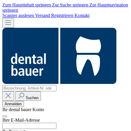
Zum Hauptinhalt springen
Zur Suche springen
Zur Hauptnavigation
springen
Scanner auslesen
Versand
Registrieren
Kontakt
Suchen
Anmelden
Ihr dental bauer Konto
Ihre E-Mail-Adresse