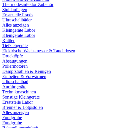
Thermodesinfektor-Zubehör
Stuhlauflagen
Ersatzteile Praxis
Ultraschallbäder
Alles anzeigen
Kleingeräte Labor
Kleingeräte Labor
Rüttler
Tiefziehgeräte
Elektrische Wachsmesser & Tauchdosen
Drucktöpfe
Absaugungen
Poliermotoren
Dampfstrahlen & Reinigen
Einbetten & Vorwärmen
Ultraschallbad
Anrührgeräte
Technikmaschinen
Sonstige Kleingeräte
Ersatzteile Labor
Brenner & Lötpistolen
Alles anzeigen
Fundgrube
Fundgrube
Behandlungseinheit