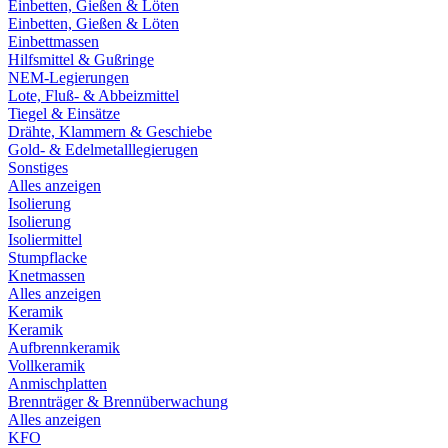
Einbetten, Gießen & Löten
Einbetten, Gießen & Löten
Einbettmassen
Hilfsmittel & Gußringe
NEM-Legierungen
Lote, Fluß- & Abbeizmittel
Tiegel & Einsätze
Drähte, Klammern & Geschiebe
Gold- & Edelmetalllegierugen
Sonstiges
Alles anzeigen
Isolierung
Isolierung
Isoliermittel
Stumpflacke
Knetmassen
Alles anzeigen
Keramik
Keramik
Aufbrennkeramik
Vollkeramik
Anmischplatten
Brennträger & Brennüberwachung
Alles anzeigen
KFO