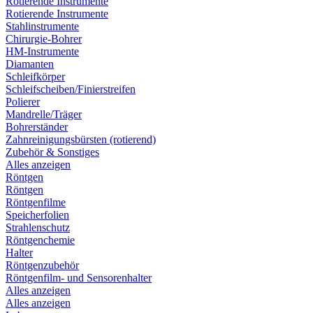
Rotierende Instrumente
Rotierende Instrumente
Stahlinstrumente
Chirurgie-Bohrer
HM-Instrumente
Diamanten
Schleifkörper
Schleifscheiben/Finierstreifen
Polierer
Mandrelle/Träger
Bohrerständer
Zahnreinigungsbürsten (rotierend)
Zubehör & Sonstiges
Alles anzeigen
Röntgen
Röntgen
Röntgenfilme
Speicherfolien
Strahlenschutz
Röntgenchemie
Halter
Röntgenzubehör
Röntgenfilm- und Sensorenhalter
Alles anzeigen
Alles anzeigen