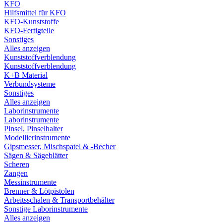
KFO
Hilfsmittel für KFO
KFO-Kunststoffe
KFO-Fertigteile
Sonstiges
Alles anzeigen
Kunststoffverblendung
Kunststoffverblendung
K+B Material
Verbundsysteme
Sonstiges
Alles anzeigen
Laborinstrumente
Laborinstrumente
Pinsel, Pinselhalter
Modellierinstrumente
Gipsmesser, Mischspatel & -Becher
Sägen & Sägeblätter
Scheren
Zangen
Messinstrumente
Brenner & Lötpistolen
Arbeitsschalen & Transportbehälter
Sonstige Laborinstrumente
Alles anzeigen