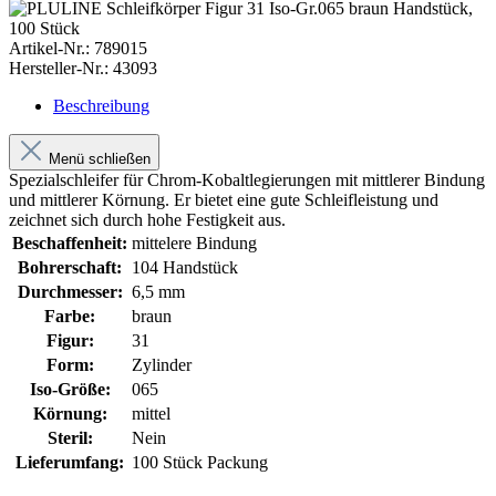
Artikel-Nr.:
789015
Hersteller-Nr.:
43093
Beschreibung
Menü schließen
Spezialschleifer für Chrom-Kobaltlegierungen mit mittlerer Bindung
und mittlerer Körnung. Er bietet eine gute Schleifleistung und
zeichnet sich durch hohe Festigkeit aus.
Beschaffenheit:
mittelere Bindung
Bohrerschaft:
104 Handstück
Durchmesser:
6,5 mm
Farbe:
braun
Figur:
31
Form:
Zylinder
Iso-Größe:
065
Körnung:
mittel
Steril:
Nein
Lieferumfang:
100 Stück Packung