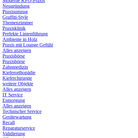
Moderne KFO-Praxis
Neugründung
Praxisumzug
Graffiti-Style
Themenzimmer
Praxisklinik
Perfekte Linienführung
Ambiente in Holz
Praxis mit Lounge Gefühl
Alles anzeigen
Praxisbörse
Praxisbörse
Zahnmedizin
Kieferorthopädie
Kieferchirurgie
weitere Objekte
Alles anzeigen
IT Service
Entsorgung
Alles anzeigen
Technischer Service
Gerätewartung
Recall
Reparaturservice
Validierung