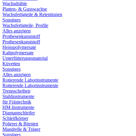
Wachsdrähte
Platten- & Gusswachse
Wachsfertigteile & Retentionen
Sonstiges
Wachsfertigteile, Profile
Alles anzeigen
Prothesenkunststoff
Prothesenkunststoff
Heisspolymersate
Kaltpolymersate
Unterfütterungsmaterial
Küvetten
Sonstiges
Alles anzeigen
Rotierende Laborinstrumente
Rotierende Laborinstrumente
Trennscheiben
Stahlinstrumente
für Frästechnik
HM-Instrumente
Diamantschleifer
Schleifkörper
Polierer & Bürsten
Mandrelle & Träger
Sonstiges