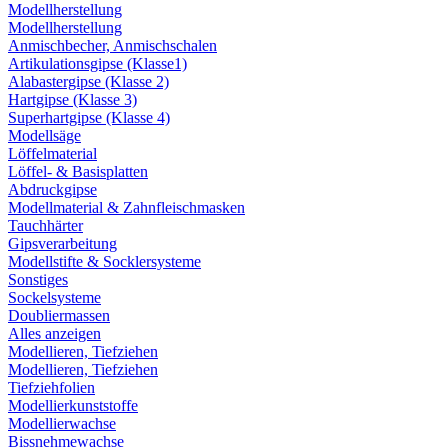
Modellherstellung
Modellherstellung
Anmischbecher, Anmischschalen
Artikulationsgipse (Klasse1)
Alabastergipse (Klasse 2)
Hartgipse (Klasse 3)
Superhartgipse (Klasse 4)
Modellsäge
Löffelmaterial
Löffel- & Basisplatten
Abdruckgipse
Modellmaterial & Zahnfleischmasken
Tauchhärter
Gipsverarbeitung
Modellstifte & Socklersysteme
Sonstiges
Sockelsysteme
Doubliermassen
Alles anzeigen
Modellieren, Tiefziehen
Modellieren, Tiefziehen
Tiefziehfolien
Modellierkunststoffe
Modellierwachse
Bissnehmewachse