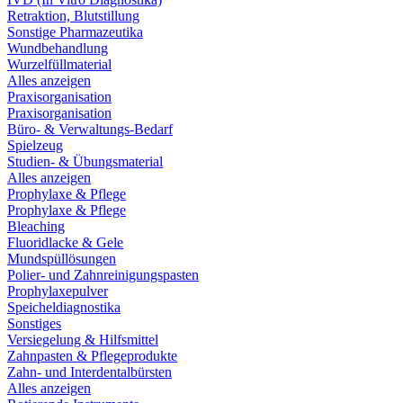
Retraktion, Blutstillung
Sonstige Pharmazeutika
Wundbehandlung
Wurzelfüllmaterial
Alles anzeigen
Praxisorganisation
Praxisorganisation
Büro- & Verwaltungs-Bedarf
Spielzeug
Studien- & Übungsmaterial
Alles anzeigen
Prophylaxe & Pflege
Prophylaxe & Pflege
Bleaching
Fluoridlacke & Gele
Mundspüllösungen
Polier- und Zahnreinigungspasten
Prophylaxepulver
Speicheldiagnostika
Sonstiges
Versiegelung & Hilfsmittel
Zahnpasten & Pflegeprodukte
Zahn- und Interdentalbürsten
Alles anzeigen