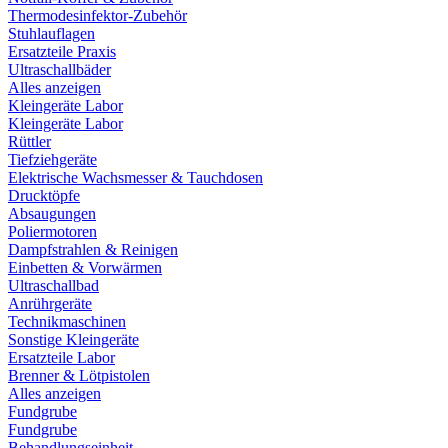
Thermodesinfektor-Zubehör
Stuhlauflagen
Ersatzteile Praxis
Ultraschallbäder
Alles anzeigen
Kleingeräte Labor
Kleingeräte Labor
Rüttler
Tiefziehgeräte
Elektrische Wachsmesser & Tauchdosen
Drucktöpfe
Absaugungen
Poliermotoren
Dampfstrahlen & Reinigen
Einbetten & Vorwärmen
Ultraschallbad
Anrührgeräte
Technikmaschinen
Sonstige Kleingeräte
Ersatzteile Labor
Brenner & Lötpistolen
Alles anzeigen
Fundgrube
Fundgrube
Behandlungseinheit