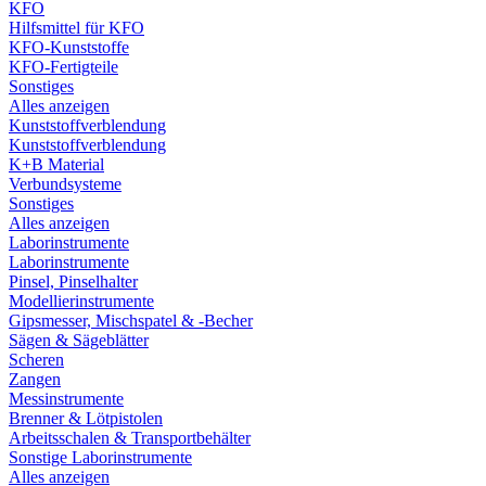
KFO
Hilfsmittel für KFO
KFO-Kunststoffe
KFO-Fertigteile
Sonstiges
Alles anzeigen
Kunststoffverblendung
Kunststoffverblendung
K+B Material
Verbundsysteme
Sonstiges
Alles anzeigen
Laborinstrumente
Laborinstrumente
Pinsel, Pinselhalter
Modellierinstrumente
Gipsmesser, Mischspatel & -Becher
Sägen & Sägeblätter
Scheren
Zangen
Messinstrumente
Brenner & Lötpistolen
Arbeitsschalen & Transportbehälter
Sonstige Laborinstrumente
Alles anzeigen