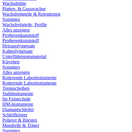
Wachsdrähte
Platten- & Gusswachse
Wachsfertigteile & Retentionen
Sonstiges
Wachsfertigteile, Profile
Alles anzeigen
Prothesenkunststoff
Prothesenkunststoff
Heisspolymersate
Kaltpolymersate
Unterfütterungsmaterial
Küvetten
Sonstiges
Alles anzeigen
Rotierende Laborinstrumente
Rotierende Laborinstrumente
Trennscheiben
Stahlinstrumente
für Frästechnik
HM-Instrumente
Diamantschleifer
Schleifkörper
Polierer & Bürsten
Mandrelle & Träger
Sonstiges