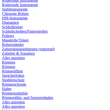
Rotierende Instrumente
Rotierende Instrumente
Stahlinstrumente
Chirurgie-Bohrer
HM-Instrumente
Diamanten
Schleifkörper
Schleifscheiben/Finierstreifen
Polierer
Mandrelle/Träger
Bohrerständer
Zahnreinigungsbürsten (rotierend)
Zubehör & Sonstiges
Alles anzeigen
Röntgen
Röntgen
Röntgenfilme
Speicherfolien
Strahlenschutz
Röntgenchemie
Halter
Röntgenzubehör
Röntgenfilm- und Sensorenhalter
Alles anzeigen
Alles anzeigen