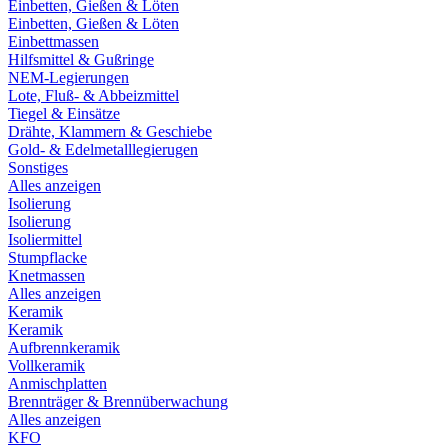
Einbetten, Gießen & Löten
Einbetten, Gießen & Löten
Einbettmassen
Hilfsmittel & Gußringe
NEM-Legierungen
Lote, Fluß- & Abbeizmittel
Tiegel & Einsätze
Drähte, Klammern & Geschiebe
Gold- & Edelmetalllegierugen
Sonstiges
Alles anzeigen
Isolierung
Isolierung
Isoliermittel
Stumpflacke
Knetmassen
Alles anzeigen
Keramik
Keramik
Aufbrennkeramik
Vollkeramik
Anmischplatten
Brennträger & Brennüberwachung
Alles anzeigen
KFO