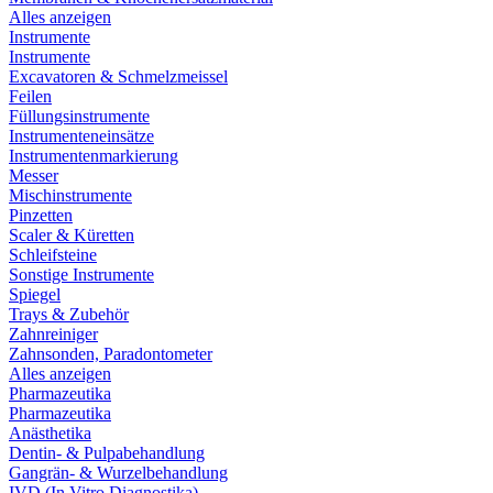
Alles anzeigen
Instrumente
Instrumente
Excavatoren & Schmelzmeissel
Feilen
Füllungsinstrumente
Instrumenteneinsätze
Instrumentenmarkierung
Messer
Mischinstrumente
Pinzetten
Scaler & Küretten
Schleifsteine
Sonstige Instrumente
Spiegel
Trays & Zubehör
Zahnreiniger
Zahnsonden, Paradontometer
Alles anzeigen
Pharmazeutika
Pharmazeutika
Anästhetika
Dentin- & Pulpabehandlung
Gangrän- & Wurzelbehandlung
IVD (In Vitro Diagnostika)