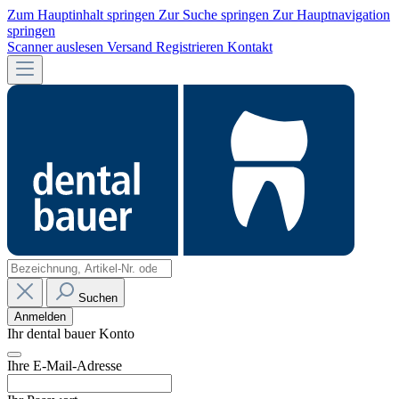
Zum Hauptinhalt springen
Zur Suche springen
Zur Hauptnavigation
springen
Scanner auslesen
Versand
Registrieren
Kontakt
Suchen
Anmelden
Ihr dental bauer Konto
Ihre E-Mail-Adresse