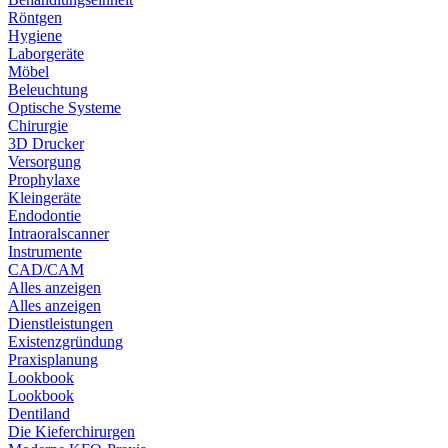
Röntgen
Hygiene
Laborgeräte
Möbel
Beleuchtung
Optische Systeme
Chirurgie
3D Drucker
Versorgung
Prophylaxe
Kleingeräte
Endodontie
Intraoralscanner
Instrumente
CAD/CAM
Alles anzeigen
Alles anzeigen
Dienstleistungen
Existenzgründung
Praxisplanung
Lookbook
Lookbook
Dentiland
Die Kieferchirurgen