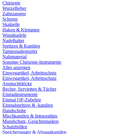
Chirurgie
Wurzelheber
Zahnzangen
Scheren
Skalpelle
Haken & Klemmen
Wundnadeln
Nadelhalter
Spritzen & Kanülen
Tamponadestopfer
Nahtmaterial
Sonstige Chirurgie-Instrumente
Alles anzeigen
Einwegartikel, Arbeitsschutz
Einwegartikel, Arbeitsschutz
Anmischblöcke
Becher, Servietten & Tücher
Einmalinstrumente
Einmal OP-Zubehör
Einmalspritzen & -kanülen
Handschuhe
Mischkanülen & Intraoraltips
Mundschutz, Gesichtsmasken
Schutzbrillen
Speichersauger & Absaugkanülen