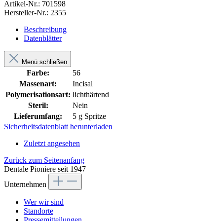
Artikel-Nr.:
701598
Hersteller-Nr.:
2355
Beschreibung
Datenblätter
Menü schließen
Farbe:
56
Massenart:
Incisal
Polymerisationsart:
lichthärtend
Steril:
Nein
Lieferumfang:
5 g Spritze
Sicherheitsdatenblatt herunterladen
Zuletzt angesehen
Zurück zum Seitenanfang
Dentale Pioniere seit 1947
Unternehmen
Wer wir sind
Standorte
Pressemitteilungen