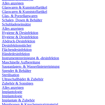
Alles anzeigen
Glaswaren & Kunststoffartikel
Glaswaren & Kunststoffartikel
Glas- & Porzellanwaren
Schalen, Dosen & Behälter
Schubladeneinsätze
Alles anzeigen
Hygiene & Desinfektion
Hygiene & Desinfektion
Abdruck-Desinfektion
Desinfektionstücher
Flächendesinfektion
Händedesinfektion
Instrumentenreinigung & -desinfektion
Maschinelle Aufbereitung
Sauganlagen- & Wasserlinienreinigung
Spender & Behälter
Sterilisation
Ultraschallbäder & Zubehör
Zubehör & Sonstiges
Alles anzeigen
Implantologie
Implantologie
Implantate & Zubehör
Membranen & Knochenersatzmaterial