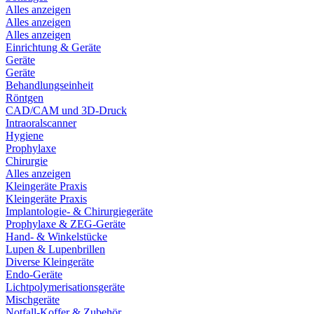
Alles anzeigen
Alles anzeigen
Alles anzeigen
Einrichtung & Geräte
Geräte
Geräte
Behandlungseinheit
Röntgen
CAD/CAM und 3D-Druck
Intraoralscanner
Hygiene
Prophylaxe
Chirurgie
Alles anzeigen
Kleingeräte Praxis
Kleingeräte Praxis
Implantologie- & Chirurgiegeräte
Prophylaxe & ZEG-Geräte
Hand- & Winkelstücke
Lupen & Lupenbrillen
Diverse Kleingeräte
Endo-Geräte
Lichtpolymerisationsgeräte
Mischgeräte
Notfall-Koffer & Zubehör