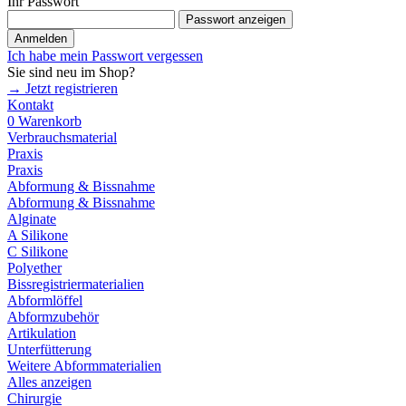
Ihr Passwort
Passwort anzeigen
Anmelden
Ich habe mein Passwort vergessen
Sie sind neu im Shop?
→ Jetzt registrieren
Kontakt
0
Warenkorb
Verbrauchsmaterial
Praxis
Praxis
Abformung & Bissnahme
Abformung & Bissnahme
Alginate
A Silikone
C Silikone
Polyether
Bissregistriermaterialien
Abformlöffel
Abformzubehör
Artikulation
Unterfütterung
Weitere Abformmaterialien
Alles anzeigen
Chirurgie