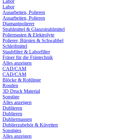
Labor
Labor
Ausarbeiten, Polieren
Ausarbeiten, Polieren
Diamantpolierer
Strahlmittel & Glanzstrahlmittel
Polierpasten & Elektrolyte
Polierer, Bürsten & Schwabbel
Schleifmittel
Staubfilter & Laborfilter
Fräser für die Frästechnik
Alles anzeigen
CAD/CAM
CAD/CAM
Blöcke & Rohlinge
Ronden
3D Druck Material
Sonstige
Alles anzeigen
Dublieren
Dublieren
Dubliermassen
Dublierzubehör & Küvetten
Sonstiges
Alles anzeigen