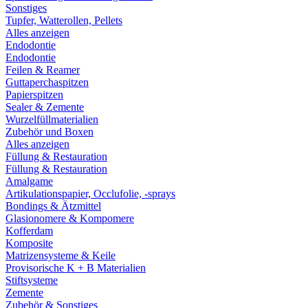
Sonstiges
Tupfer, Watterollen, Pellets
Alles anzeigen
Endodontie
Endodontie
Feilen & Reamer
Guttaperchaspitzen
Papierspitzen
Sealer & Zemente
Wurzelfüllmaterialien
Zubehör und Boxen
Alles anzeigen
Füllung & Restauration
Füllung & Restauration
Amalgame
Artikulationspapier, Occlufolie, -sprays
Bondings & Ätzmittel
Glasionomere & Kompomere
Kofferdam
Komposite
Matrizensysteme & Keile
Provisorische K + B Materialien
Stiftsysteme
Zemente
Zubehör & Sonstiges