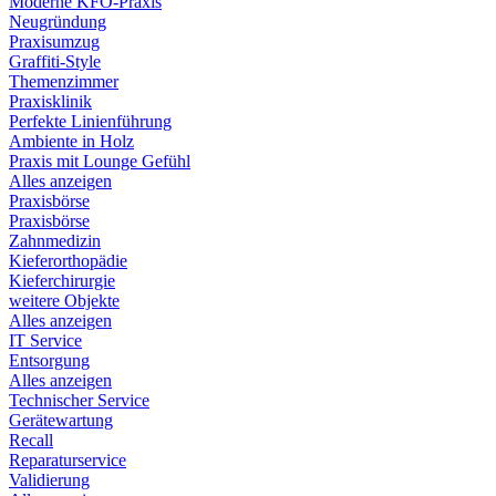
Moderne KFO-Praxis
Neugründung
Praxisumzug
Graffiti-Style
Themenzimmer
Praxisklinik
Perfekte Linienführung
Ambiente in Holz
Praxis mit Lounge Gefühl
Alles anzeigen
Praxisbörse
Praxisbörse
Zahnmedizin
Kieferorthopädie
Kieferchirurgie
weitere Objekte
Alles anzeigen
IT Service
Entsorgung
Alles anzeigen
Technischer Service
Gerätewartung
Recall
Reparaturservice
Validierung